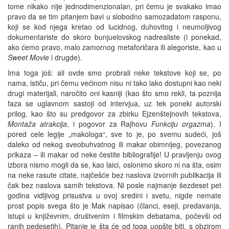
tome nikako nije jednodimenzionalan, pri čemu je svakako imao
pravo da se tim pitanjem bavi u slobodno samozadatom rasponu,
koji se kod njega kretao od lucidnog, duhovitog i neumoljivog
dokumentariste do skoro bunjuelovskog nadrealiste (i ponekad,
ako ćemo pravo, malo zamornog metaforičara ili alegoriste, kao u
Sweet Movie
i drugde).
Ima toga još: ali ovde smo probrali neke tekstove koji se, po
nama, ističu, pri čemu većinom nisu ni tako lako dostupni kao neki
drugi materijali, naročito oni kasniji (kao što smo rekli, ta poznija
faza se uglavnom sastoji od intervjua, uz tek poneki autorski
prilog, kao što su predgovor za zbirku Ejzenštejnovih tekstova,
Montaža atrakcija
, i pogovor za Rajhovu
Funkciju orgazma
). I
pored cele legije „makologa“, sve to je, po svemu sudeći, još
daleko od nekog sveobuhvatnog ili makar obimnijeg, povezanog
prikaza – ili makar od neke čestite bibliografije! U pravljenju ovog
izbora nismo mogli da se, kao laici, oslonimo skoro ni na šta, osim
na neke rasute citate, najčešće bez naslova izvornih publikacija ili
čak bez naslova samih tekstova. Ni posle najmanje šezdeset pet
godina vidljivog prisustva u ovoj sredini i svetu, nigde nemate
prost popis svega što je Mak napisao (članci, eseji, predavanja,
istupi u književnim, društvenim i filmskim debatama, počevši od
ranih pedesetih). Pitanje je šta će od toga uopšte biti, s obzirom