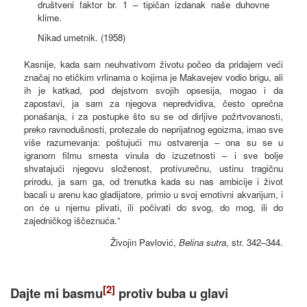
društveni faktor br. 1 – tipičan izdanak naše duhovne
klime.
Nikad umetnik. (1958)
Kasnije, kada sam neuhvativom životu počeo da pridajem veći
značaj no etičkim vrlinama o kojima je Makavejev vodio brigu, ali
ih je katkad, pod dejstvom svojih opsesija, mogao i da
zapostavi, ja sam za njegova nepredvidiva, često oprečna
ponašanja, i za postupke što su se od dirljive požrtvovanosti,
preko ravnodušnosti, protezale do neprijatnog egoizma, imao sve
više razumevanja: poštujući mu ostvarenja – ona su se u
igranom filmu smesta vinula do izuzetnosti – i sve bolje
shvatajući njegovu složenost, protivurečnu, ustinu tragičnu
prirodu, ja sam ga, od trenutka kada su nas ambicije i život
bacali u arenu kao gladijatore, primio u svoj emotivni akvarijum, i
on će u njemu plivati, ili počivati do svog, do mog, ili do
zajedničkog iščeznuća.“
Živojin Pavlović,
Belina sutra
, str. 342–344.
[2]
Dajte mi basmu
protiv buba u glavi