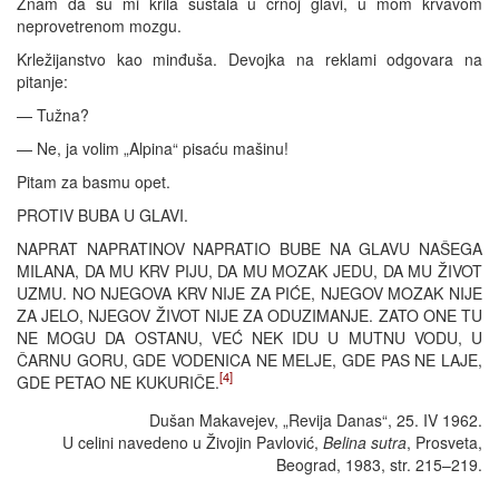
Znam da su mi krila šuštala u crnoj glavi, u mom krvavom
neprovetrenom mozgu.
Krležijanstvo kao minđuša. Devojka na reklami odgovara na
pitanje:
— Tužna?
— Ne, ja volim „Alpina“ pisaću mašinu!
Pitam za basmu opet.
PROTIV BUBA U GLAVI.
NAPRAT NAPRATINOV NAPRATIO BUBE NA GLAVU NAŠEGA
MILANA, DA MU KRV PIJU, DA MU MOZAK JEDU, DA MU ŽIVOT
UZMU. NO NJEGOVA KRV NIJE ZA PIĆE, NJEGOV MOZAK NIJE
ZA JELO, NJEGOV ŽIVOT NIJE ZA ODUZIMANJE. ZATO ONE TU
NE MOGU DA OSTANU, VEĆ NEK IDU U MUTNU VODU, U
ČARNU GORU, GDE VODENICA NE MELJE, GDE PAS NE LAJE,
[4]
GDE PETAO NE KUKURIČE.
Dušan Makavejev, „Revija Danas“, 25. IV 1962.
U celini navedeno u Živojin Pavlović,
Belina sutra
, Prosveta,
Beograd, 1983, str. 215–219.