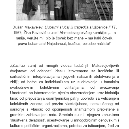
Dušan Makavejev,
Ljubavni slučaj ili tragedija službenice PTT
,
1967; Žika Pavlović u ulozi Ahmedovog bivšeg komšije: „... a
ranije, verujte mi, bio je čovek bez mane – ma kaki čovek,
prava bubamara! Najedanput, kuršlus, poludeo načisto!“
„(Zazirao sam) od mnogih vidova tadašnjih Makavejevljevih
dvojstava: od odanosti idealu istovremeno sa ironičnim ili
sarkastičnim interpretacijama njegovih nakaznih otelotvorenja u
zbilji; od borbe za individualizam uz sudelovanje u banalnim
svakodnevnim kolektivnim utilitarijama; od uvažavanja
Umetnosti sa istovremenim njenim obezvređenjem kroz idolatriju
kiča; od prepuštanja osamljeničkoj patnji uporedo sa veličanjem
kolektivnih zanosa; od prezira vlastoljubaca, nerazlučenog od
saradnje s vlašću; od opčinjenosti anarhizmom prepletene s
gromkim zahtevanjem reda. Smetala su mi: njegova zahuktana
’društvena delatnost’, učestvovanje u mnogobrojnim cehovskim i
kulturno-političkim organizacijama, potreba za isticanjem, žeđ za