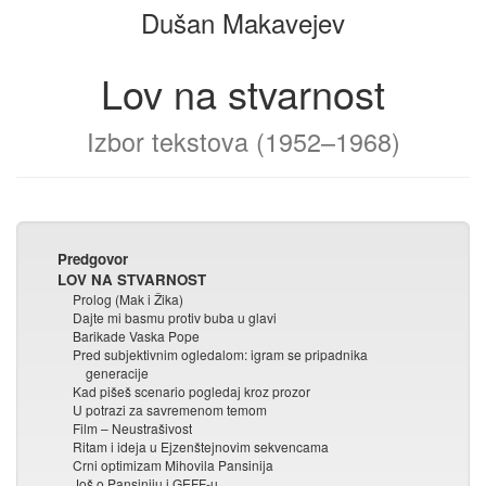
Dušan Makavejev
Lov na stvarnost
Izbor tekstova (1952–1968)
Predgovor
LOV NA STVARNOST
Prolog (Mak i Žika)
Dajte mi basmu protiv buba u glavi
Barikade Vaska Pope
Pred subjektivnim ogledalom: igram se pripadnika
generacije
Kad pišeš scenario pogledaj kroz prozor
U potrazi za savremenom temom
Film – Neustrašivost
Ritam i ideja u Ejzenštejnovim sekvencama
Crni optimizam Mihovila Pansinija
Još o Pansiniju i GEFF-u