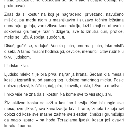
prekopavaju.
Znaš da si kostur na koji je nagrađeno, privezano, navučeno
mišićje, pa među njem u masnjikavim i sluzavo tečnim ležajima
damaraju, gutaju, vare žilave konstrukcije, leži i znoji se otrovnim
sokovima grumenje raznih džigera, sve to iznutra curi, protiče,
melje se, luči. A spolja, suočen, ti.
Dišeš, gušiš se, raduješ. Vesela pluća, umorna pluća, tako misliš
o sebi. A tamo mračni hodničuljci, cevčice, mehurići, čitav rudnik u
tkivu ljudskom.
Ljudsko tkivo.
Ljudsko mleko ti je bila prva, najranija hrana. Sedam kila mesa i
kostiju izgradili su od samog tog ljudskog materinog mleka. Posle
dolaze grizevi, kašičice, čaj, pire, jelovnik, dakle, i život u društvu.
I niko više ne zna da si kostur. Na kome sve to visi stoji, živi.
Živ, aktivan kostur sa srži u kostima i krvlju. Kad bi moglo sve
meso, sve „tkivo“, sva kanalizacija krvi, hrane, izmeta i znoja svi
oblozi od kože sve masne zaštite svi žlezdani čmičci i grumičuljci
da naglo ispare – pa hoda Terazijama ljudski kostur još dva-tri
koraka i padne.