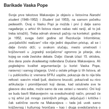
Barikade Vaska Pope
Svoje prve tekstove Makavejev je objavio u listovima
Narodni
student
(1946–1952) i
Student
(od 1953), na samom početku
pedesetih. Ovaj o Vasku Popi je možda i prvi (i dalje samo
nagađanje; u arhivi tih listova nisam našao neki raniji, ali to još
treba istražiti). Treba odmah skrenuti pažnju na kontekst: godina
je 1952, svega četiri godine od Rezolucije Informbiroa;
„socijalistički realizam“ više nije jedini dopušten pristup, ali se i
dalje čvrsto drži; u svakom slučaju, mesto umetnosti i
književnosti u „izgradnji socijalizma“ ogromno je pitanje, oko
kojeg se vode žestoke debate. Dalje: članak izlazi 15. oktobra,
dva dana posle
dvadesetog
rođendana Dušana Makavejeva. Ali
pogledajmo kvalitet argumentacije (u korist Vaska Pope,
naravno) i samog izlaganja. Uvid u ostale priloge iz tih listova, ali
i u publicistiku iz vremena SFRJ uopšte, pokazuje da to nije bila
retkost: sasvim mladi ljudi, doslovno brucoši, pokazivali su nivo
artikulacije i promišljenosti koji danas, kad oslušnete sve te
glasove oko sebe, može samo da vas ostavi u neverici. Oni koji
se budu bavili Makavejevim na sveobuhvatniji način, pronaći će
u toj arhivi još mnogo zanimljivih priloga, uključujući i kritičke i
čak satirične osvrte na Makavejeva – tada još uvek samo
književnog i kulturnog hroničara – kao i druga svedočanstva o