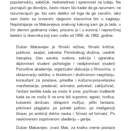
popularnošću, sebičluk, nedoslednost i spremnost na izdaju. Ne
poznajući ga dovoljno, često nisam bio kadar da ga razumem; ne
razumevajući ga, bio sam daleko od toga da ga zavolim, iako
sam često sa izvesnim njegovim stavovima bio u saglasju.
Nepristajanje na Makavejeva onakvog kakvog sam ga ja tada, u
tim davnim godinama video, prisutno je i u surovoj i nepravičnoj
belešci iz dnevnika koji sam vodio od 1956. do 1962. godine:
Dušan Makavejev je filmski režiser, filmski kritičar,
publicist, esejist, sekretar Filmološkog društva, urednik
časopisa, član saveta, sudova, sekcija i ogranaka,
diplomirani student psihologije i nediplomirani student
Pozorišne akademije, organizator diskusija o filmovima, o
obrazovanju radnika, o školskom i društvenom vaspitanju,
konsultant za proslave, priredbe i kulturno-prosvetarske
manifestacije, predavač, animator, pokretač, zaključivač,
l’enfant terrible
kada se može ili sme; pozitivan trudbenik
kada se ne može ili ne sme biti suprotno; egoist, tvrdica,
kuloarski donžuan, oblaporni mufljuz, plitki fantasta,
prikriveni plagijator, po potrebi poltron, po inteligenciji
štoser, po ambiciji doktor nauka i ’ličnost od formata’. Po
neskrivenom sopstvenom ubeđenju – genije.
Dušan Makavejev, zvani Mak, za kratko vreme postaće