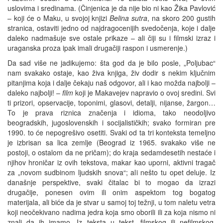
uslovima i sredinama. (Činjenica je da nije bio ni kao Žika Pavlović
– koji će o Maku, u svojoj knjizi
Belina sutra
, na skoro 200 gustih
stranica, ostaviti jedno od najdragocenijih svedočenja, koje i dalje
daleko nadmašuje sve ostale prikaze – ali čiji su i filmski izraz i
uraganska proza ipak imali drugačiji raspon i usmerenje.)
Da sad više ne jadikujemo: šta god da je bilo posle, „Poljubac“
nam svakako ostaje, kao živa knjiga, živ dodir s nekim ključnim
pitanjima koja i dalje čekaju naš odgovor, ali i kao možda najbolji –
daleko najbolji! –
film
koji je Makavejev napravio o ovoj sredini. Svi
ti prizori, opservacije, toponimi, glasovi, detalji, nijanse, žargon…
To je prava riznica značenja i idioma, tako neodoljivo
beogradskih, jugoslovenskih i socijalističkih; svako formiran pre
1990. to će nepogrešivo osetiti. Svaki od ta tri konteksta temeljno
je izbrisan sa lica zemlje (Beograd iz 1965. svakako više ne
postoji, o ostalom da ne pričam); do kraja sedamdesetih nestaće i
njihov hroničar iz ovih tekstova, makar kao uporni, aktivni tragač
za „novom sudbinom ljudskih snova“; ali nešto tu opet deluje. Iz
današnje perspektive, svaki čitalac bi to mogao da izrazi
drugačije, ponesen ovim ili onim aspektom tog bogatog
materijala, ali biće da je stvar u samoj toj težnji, u tom naletu vetra
koji neočekivano nadima jedra koja smo oborili ili za koja nismo ni
znali da ih imamo. Iz teksta u tekst, filmskog ili nefilmskog,