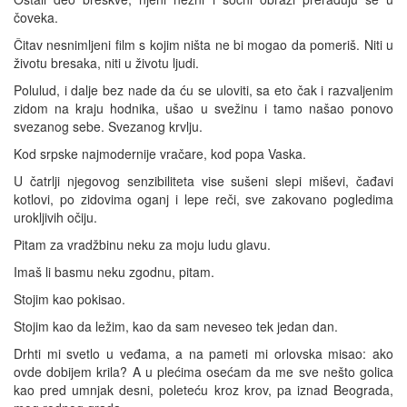
čoveka.
Čitav nesnimljeni film s kojim ništa ne bi mogao da pomeriš. Niti u
životu bresaka, niti u životu ljudi.
Polulud, i dalje bez nade da ću se uloviti, sa eto čak i razvaljenim
zidom na kraju hodnika, ušao u svežinu i tamo našao ponovo
svezanog sebe. Svezanog krvlju.
Kod srpske najmodernije vračare, kod popa Vaska.
U čatrlji njegovog senzibiliteta vise sušeni slepi miševi, čađavi
kotlovi, po zidovima oganj i lepe reči, sve zakovano pogledima
urokljivih očiju.
Pitam za vradžbinu neku za moju ludu glavu.
Imaš li basmu neku zgodnu, pitam.
Stojim kao pokisao.
Stojim kao da ležim, kao da sam neveseo tek jedan dan.
Drhti mi svetlo u veđama, a na pameti mi orlovska misao: ako
ovde dobijem krila? A u plećima osećam da me sve nešto golica
kao pred umnjak desni, poleteću kroz krov, pa iznad Beograda,