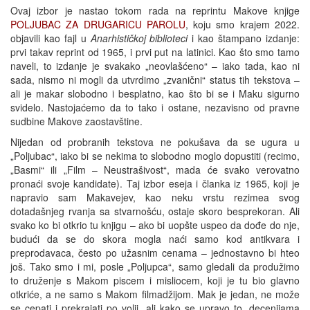
Ovaj izbor je nastao tokom rada na reprintu Makove knjige
POLJUBAC ZA DRUGARICU PAROLU
, koju smo krajem 2022.
objavili kao fajl u
Anarhističkoj biblioteci
i kao štampano izdanje:
prvi takav reprint od 1965, i prvi put na latinici. Kao što smo tamo
naveli, to izdanje je svakako „neovlašćeno“ – iako tada, kao ni
sada, nismo ni mogli da utvrdimo „zvanični“ status tih tekstova –
ali je makar slobodno i besplatno, kao što bi se i Maku sigurno
svidelo. Nastojaćemo da to tako i ostane, nezavisno od pravne
sudbine Makove zaostavštine.
Nijedan od probranih tekstova ne pokušava da se ugura u
„Poljubac“, iako bi se nekima to slobodno moglo dopustiti (recimo,
„Basmi“ ili „Film – Neustrašivost“, mada će svako verovatno
pronaći svoje kandidate). Taj izbor eseja i članka iz 1965, koji je
napravio sam Makavejev, kao neku vrstu rezimea svog
dotadašnjeg rvanja sa stvarnošću, ostaje skoro besprekoran. Ali
svako ko bi otkrio tu knjigu – ako bi uopšte uspeo da dođe do nje,
budući da se do skora mogla naći samo kod antikvara i
preprodavaca, često po užasnim cenama – jednostavno bi hteo
još. Tako smo i mi, posle „Poljupca“, samo gledali da produžimo
to druženje s Makom piscem i misliocem, koji je tu bio glavno
otkriće, a ne samo s Makom filmadžijom. Mak je jedan, ne može
se cepati i prekrajati po volji, ali kako se upravo to, decenijama