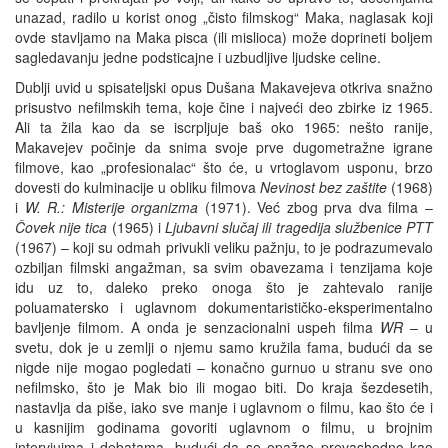
unazad, radilo u korist onog „čisto filmskog“ Maka, naglasak koji
ovde stavljamo na Maka pisca (ili mislioca) može doprineti boljem
sagledavanju jedne podsticajne i uzbudljive ljudske celine.
Dublji uvid u spisateljski opus Dušana Makavejeva otkriva snažno
prisustvo nefilmskih tema, koje čine i najveći deo zbirke iz 1965.
Ali ta žila kao da se iscrpljuje baš oko 1965: nešto ranije,
Makavejev počinje da snima svoje prve dugometražne igrane
filmove, kao „profesionalac“ što će, u vrtoglavom usponu, brzo
dovesti do kulminacije u obliku filmova
Nevinost bez zaštite
(1968)
i
W. R.: Misterije organizma
(1971). Već zbog prva dva filma –
Čovek nije tica
(1965) i
Ljubavni slučaj ili tragedija službenice PTT
(1967) – koji su odmah privukli veliku pažnju, to je podrazumevalo
ozbiljan filmski angažman, sa svim obavezama i tenzijama koje
idu uz to, daleko preko onoga što je zahtevalo ranije
poluamatersko i uglavnom dokumentarističko-eksperimentalno
bavljenje filmom. A onda je senzacionalni uspeh filma
WR
– u
svetu, dok je u zemlji o njemu samo kružila fama, budući da se
nigde nije mogao pogledati – konačno gurnuo u stranu sve ono
nefilmsko, što je Mak bio ili mogao biti. Do kraja šezdesetih,
nastavlja da piše, iako sve manje i uglavnom o filmu, kao što će i
u kasnijim godinama govoriti uglavnom o filmu, u brojnim
intervjuima i debatama, budući da se opažao prevashodno kao