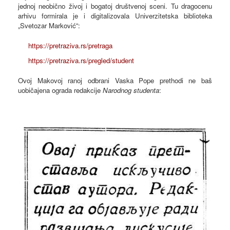
jednoj neobično živoj i bogatoj društvenoj sceni. Tu dragocenu
arhivu formirala je i digitalizovala Univerzitetska biblioteka
„Svetozar Marković“:
https://pretraziva.rs/pretraga
https://pretraziva.rs/pregled/student
Ovoj Makovoj ranoj odbrani Vaska Pope prethodi ne baš
uobičajena ograda redakcije
Narodnog studenta
: