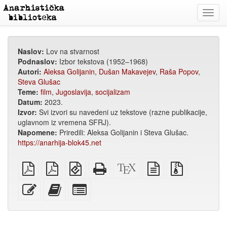
Toggl
navig
Naslov:
Lov na stvarnost
Podnaslov:
Izbor tekstova (1952–1968)
Autori:
Aleksa Golijanin
,
Dušan Makavejev
,
Raša Popov
,
Steva Glušac
Teme:
film
,
Jugoslavija
,
socijalizam
Datum:
2023.
Izvor:
Svi izvori su navedeni uz tekstove (razne publikacije,
uglavnom iz vremena SFRJ).
Napomene:
Priredili: Aleksa Golijanin i Steva Glušac.
https://anarhija-blok45.net
običan
A4
EPUB
Potpuni
XeLaTex
izvor
Izvorne
PDF
PDF
(za
HTML
izvor
u
datoteke
za
mobilne
(za
običnom
s
Uredi
Dodaj
Izaberi
štampanje
uređaje)
štampu)
tekstu
privitcima
ovaj
ovaj
pojedinačne
tekst
tekst
dijelove
zbirci
za
zbirku