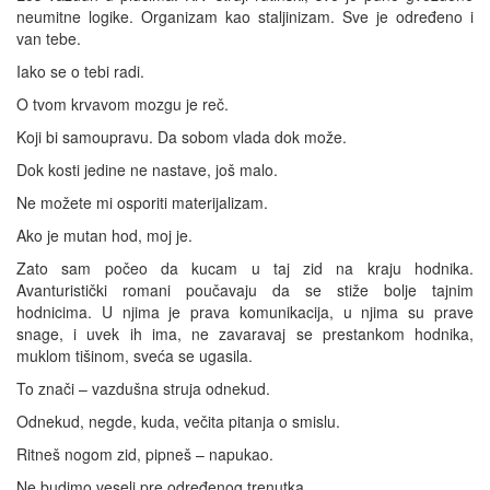
neumitne logike. Organizam kao staljinizam. Sve je određeno i
van tebe.
Iako se o tebi radi.
O tvom krvavom mozgu je reč.
Koji bi samoupravu. Da sobom vlada dok može.
Dok kosti jedine ne nastave, još malo.
Ne možete mi osporiti materijalizam.
Ako je mutan hod, moj je.
Zato sam počeo da kucam u taj zid na kraju hodnika.
Avanturistički romani poučavaju da se stiže bolje tajnim
hodnicima. U njima je prava komunikacija, u njima su prave
snage, i uvek ih ima, ne zavaravaj se prestankom hodnika,
muklom tišinom, sveća se ugasila.
To znači – vazdušna struja odnekud.
Odnekud, negde, kuda, večita pitanja o smislu.
Ritneš nogom zid, pipneš – napukao.
Ne budimo veseli pre određenog trenutka.