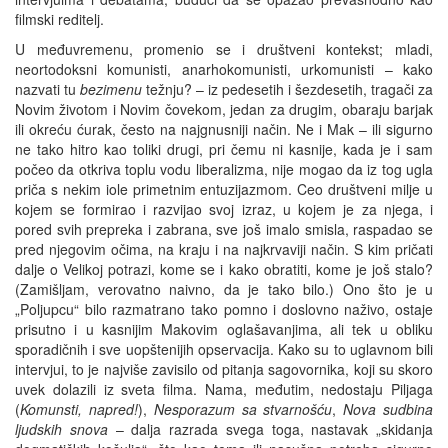
filmski reditelj.
U međuvremenu, promenio se i društveni kontekst; mladi,
neortodoksni komunisti, anarhokomunisti, urkomunisti – kako
nazvati tu
bezimenu
težnju? – iz pedesetih i šezdesetih, tragači za
Novim životom i Novim čovekom, jedan za drugim, obaraju barjak
ili okreću ćurak, često na najgnusniji način. Ne i Mak – ili sigurno
ne tako hitro kao toliki drugi, pri čemu ni kasnije, kada je i sam
počeo da otkriva toplu vodu liberalizma, nije mogao da iz tog ugla
priča s nekim iole primetnim entuzijazmom. Ceo društveni milje u
kojem se formirao i razvijao svoj izraz, u kojem je za njega, i
pored svih prepreka i zabrana, sve još imalo smisla, raspadao se
pred njegovim očima, na kraju i na najkrvaviji način. S kim pričati
dalje o Velikoj potrazi, kome se i kako obratiti, kome je još stalo?
(Zamišljam, verovatno naivno, da je tako bilo.) Ono što je u
„Poljupcu“ bilo razmatrano tako pomno i doslovno naživo, ostaje
prisutno i u kasnijim Makovim oglašavanjima, ali tek u obliku
sporadičnih i sve uopštenijih opservacija. Kako su to uglavnom bili
intervjui, to je najviše zavisilo od pitanja sagovornika, koji su skoro
uvek dolazili iz sveta filma. Nama, međutim, nedostaju Piljaga
(
Komunsti, napred!
),
Nesporazum sa stvarnošću
,
Nova sudbina
ljudskih snova
– dalja razrada svega toga, nastavak „skidanja