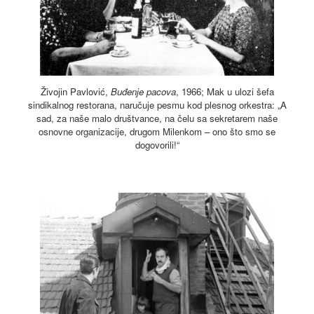
Živojin Pavlović,
Buđenje pacova
, 1966; Mak u ulozi šefa
sindikalnog restorana, naručuje pesmu kod plesnog orkestra: „A
sad, za naše malo društvance, na čelu sa sekretarem naše
osnovne organizacije, drugom Milenkom – ono što smo se
dogovorili!“