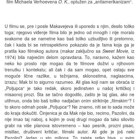
film Michaela Verhoevena
O. K.
, optužen za „antiamerikanizam“.
U filmu se, pre i posle Makavejeva ili uporedo s njim, desilo toliko
toga; njegovo viđenje filma bilo je jedno od mnogih i nije moralo
svakome da se nametne kao baš toliko uzbudljivo ili prelomno,
čak i kada bi se retrospektivno pokazalo da je fama koja ga je
pratila kao filmskog autora (makar zaključno sa
Sweet Movie
, iz
1974) bila najvećim delom opravdana. To, naravno, kažem kao
neko ko prosto nije mogao da te filmove doživi u njihovom
trenutku i kontekstu; ali čak i da sam mogao, opet ostaju sve
moguće lične razlike, u težnjama, sklonostima, naglascima,
izrazu; Mak bi to sigurno razumeo. Ali glas koji nam se obraća iz
„Poljupca“ je tako redak, skoro jedinstven u našoj kritičkoj i
misaonoj prozi. Šta se tačno dogodilo, zašto je taj glas, ako ne
utihnuo, onda bio baš toliko nadjačan onim striktnije „filmskim“? I
to skoro odmah posle „Poljupca“? Ne znamo, niti se to sada može
do kraja dokučiti. Činjenica je da Mak nije bio, recimo, Pazolini, da
nije imao taj naboj, s kojim je ovaj drugi mogao da tako silovito
grabi na više planova istovremeno – kao pesnik, prozni pisac,
mislilac, društveni kritičar, filmski autor. Ali gde je još neki
Pazolini? Jedan u sto miliona. To zaista retko biva, u svim