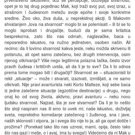
opet je to taj drug pojedinac Mak, koji traži svoj put, svoj izraz, u
strašnom i čudesnom metežu svoje epohe i svoje konkretne
sredine. Živo oko, živa duša, u neprekidnoj akciji. S Makovim
shvatanjem „lova na stvarnost“ moglo bi se polemisati – ili bi se to
moglo isprobati i drugačije, budući da je sama krilatica
besprekorna, zato što nas odmah, naglavačke, baca u
neposredno iskustvo, na nužno jedinstven, osoben način. Ali
recimo: da li lovimo stvarnost kakva jeste, neku možda skrivenu ili
potisnutu, ali opet samo zatečenu, bez drugih intervencija, osim
njenog otkrivanja? Više nego legitimna polazna tačka, često izvor
pravih čudesa i kritičnih uvida, ali da li je to sve? Da li bi odnos
prema tome mogao biti i drugačiji? Stvarnost se – situacionisti bi
rekli „situacije“ – može i stvarati, izazivati, izmišljati, a ne samo
otkrivati. Nije pravi avanturista neki Korto Malteze, koji sebe baca
iz jedne zatečene situacije (egzotične destinacije) u drugu, nego
onaj ko od svog života, aktivno, pravi avanturu – neku novu
ljudsku stvarnost. Najzad, šta je
sve
stvarnost? Da li je to nešto
što stoji naspram nas ili smo to uvek mi, naše iskustvo, doživljaj
sveta, neprekidno komešanje zatečenog i žuđenog, sna i jave,
naših sklonosti i otpora, ja i svega što nije to ja, ali ga opet dotiče i
prožima? (Ponekad tako što nas uznosi, mami, opija, često tako
što nas gazi i melje, o i avaj, ima tu svega!) Videćemo da ni Mak u