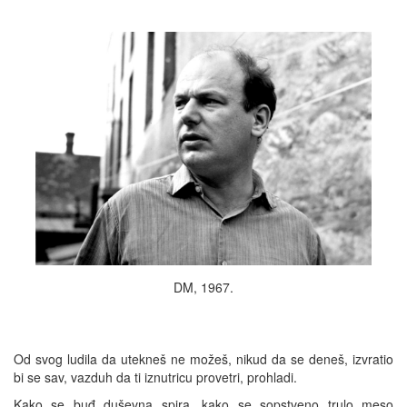
DM, 1967.
Od svog ludila da utekneš ne možeš, nikud da se deneš, izvratio
bi se sav, vazduh da ti iznutricu provetri, prohladi.
Kako se buđ duševna spira, kako se sopstveno trulo meso