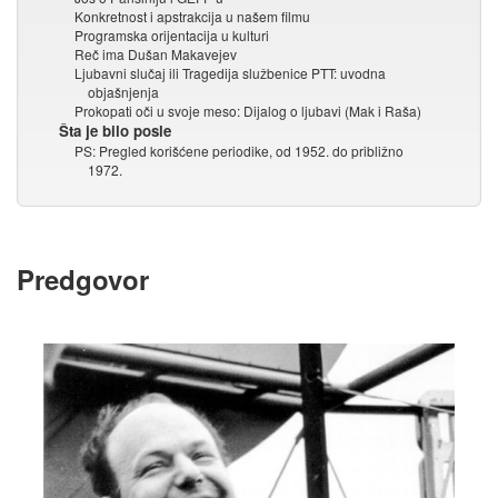
Konkretnost i apstrakcija u našem filmu
Programska orijentacija u kulturi
Reč ima Dušan Makavejev
Ljubavni slučaj ili Tragedija službenice PTT: uvodna
objašnjenja
Prokopati oči u svoje meso: Dijalog o ljubavi (Mak i Raša)
Šta je bilo posle
PS: Pregled korišćene periodike, od 1952. do približno
1972.
Predgovor