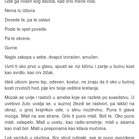
Gde ga nosim kog đavola, kad ono mene nosi.
Nema tu izbora.
Dovede te, pa te ostavi.
Posle te opet povede.
Pa te okrene.
Gurne.
Naglo zakopa u sebe, dvaput izvraćen, smučen.
Uvrti ti oko prvo u glavu, spusti se niz kičmu i zarije u butnu kost
kao svrdlo, kao crv žižak.
Ideš ulicom javno lep, odeven, kostur, ne znaju da ti oko u butnoj
kosti crvotoči hod, pije krv tvoje veštine kretanja.
Mozak se uvije i rastoči u amebe koje se razlete po susedstvu. U
uvetovo žuto uvalja se, u suznoj žlezdi se rastvori, pa isklizi na
obraz, u gnoj krajnikov ode, u slinu nozdrvinu. Puna ti glava
mozga. Misli na sve strane. Grlo ti puno misli. Boli te. Oko puno
misli, oslepelo. Misli u uvetu, kao radio-smetnje, misli u sisama
kao mali bol. Misli u preponama kao kilava mučnina.
Loš vazduh u plućima. Krv struji rutinski, sve je puno gvozdene