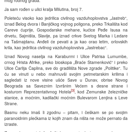
mog rodnog grada.
Ja sam rođen u ulici kralja Milutina, broj 7.
Poleteću visoko kao jedrilica civilnog vazduhoplovstva „Jastreb“,
iznad Belog dvora i Banjičkog vojnog poligona, preko Trkališta kod
Careve ćuprije, Gospodarske mehane, kućice Peđe Isusa na
drvetu, Sajmišta, Slavije, pa iznad crkve Svetog Marka i Ledare
na Tašmajdanu. Anđeli će pevati a ja kao orao letim, orlovskih
krila, kao jedrilica civilnog vazduhoplovstva „Jastrebac“.
Iznad Novog naselja na Karaburmi i Ulice Patrisa Lumumbe,
crnog Hrista Afrike, preko bioskopa „Braće Stamenković“ i preko
Ulice Čarlija Čaplina, sve do gradilišta Nove zgrade „Politike“. Tu
ću se vinuti u nebo mahnuvši svojim petmetarskim krilima i
sagledati iz nove visine ušće Save u Dunav, obrise Novog
Beograda sa Saveznim Izvršnim Većem s desne strane i
[3]
kosturom Reprezentativnog Hotela
, kod Zemunske železničke
stanice, a moćnim, kadilački moćnim Bulevarom Lenjina s Leve
Strane.
Basmu neku imaš li zgodnu – pitam, i češkam se po svojim
paranoidnim plećkama iz kojih znam da ništa ne može pernato da
izraste.