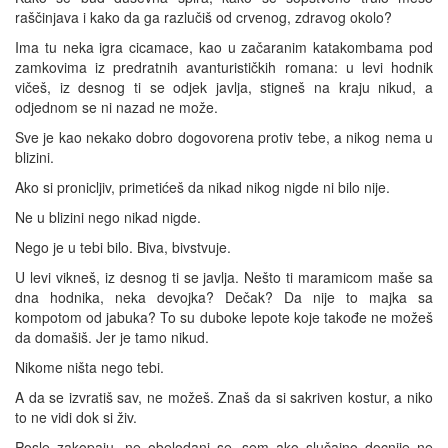
raščinjava i kako da ga razlučiš od crvenog, zdravog okolo?
Ima tu neka igra cicamace, kao u začaranim katakombama pod
zamkovima iz predratnih avanturističkih romana: u levi hodnik
vičeš, iz desnog ti se odjek javlja, stigneš na kraju nikud, a
odjednom se ni nazad ne može.
Sve je kao nekako dobro dogovorena protiv tebe, a nikog nema u
blizini.
Ako si pronicljiv, primetićeš da nikad nikog nigde ni bilo nije.
Ne u blizini nego nikad nigde.
Nego je u tebi bilo. Biva, bivstvuje.
U levi vikneš, iz desnog ti se javlja. Nešto ti maramicom maše sa
dna hodnika, neka devojka? Dečak? Da nije to majka sa
kompotom od jabuka? To su duboke lepote koje takođe ne možeš
da domašiš. Jer je tamo nikud.
Nikome ništa nego tebi.
A da se izvratiš sav, ne možeš. Znaš da si sakriven kostur, a niko
to ne vidi dok si živ.
Posle zakopaju, ne obelodani se, sem ako slučajno docnije ne