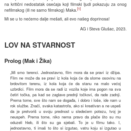
na kritični nedostatak osećaja koji filmski ljudi pokazuju za onog
[1]
nefilmskog (ili ne samo filmskog) Maka.
Mi se u to nećemo dalje mešati, ali evo našeg doprinosa!
AG i Steva Glušac, 2023.
LOV NA STVARNOST
Prolog (Mak i Žika)
„Mi smo terenci. Jednostavno, film mora da se pravi iz džipa.
Film ne može da se pravi iz kola koja će da slome osovinu na
brdovitom terenu, iz kola koja će da stanu na malo većoj
uzbrdici. Film mora da se radi iz vozila koje ima pogon na sva
četiri točka, pa kad se zaglave prednji točkovi, da rade zadnji.
Prema tome, sve što nam se događa, i dobro i loše, ide nam u
rok službe. Znači, svaka katastrofa, ako si kreativan a ne uspeš
da je pretvoriš u svoju prednost u sledećem potezu, tvoj je
neuspeh. Prema tome, niko nema pravo da plače što su mu
oduzeli hleb, ili što su ga sjebali. To je u filmu tako. I,
jednostavno, ti imaš to što si izgutao, vatru koju si izgutao u