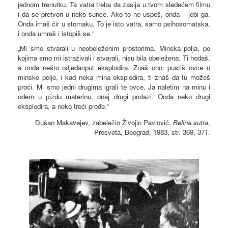
jednom trenutku. Ta vatra treba da zasija u tvom sledećem filmu
i da se pretvori u neko sunce. Ako to ne uspeš, onda – jebi ga.
Onda imaš čir u stomaku. To je isto vatra, samo psihosomatska,
i onda umreš i istopiš se.“
„Mi smo stvarali u neobeleženim prostorima. Minska polja, po
kojima smo mi istraživali i stvarali, nisu bila obeležena. Ti hodaš,
a onda nešto odjedanput eksplodira. Znaš ono: pustiš ovce u
minsko polje, i kad neka mina eksplodira, ti znaš da tu možeš
proći. Mi smo jedni drugima igrali te ovce. Ja naletim na minu i
odem u pizdu materinu, onaj drugi prolazi. Onda neko drugi
eksplodira, a neko treći prođe.“
Dušan Makavejev, zabeležio Živojin Pavlović,
Belina sutra
,
Prosveta, Beograd, 1983, str. 369, 371.