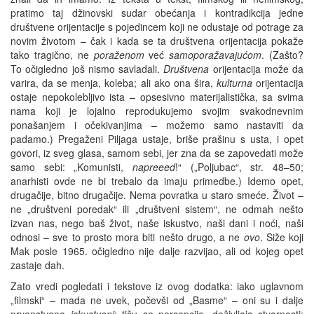
pratimo taj džinovski sudar obećanja i kontradikcija jedne
društvene orijentacije s pojedincem koji ne odustaje od potrage za
novim životom – čak i kada se ta društvena orijentacija pokaže
tako tragično, ne
poraženom
već
samoporažavajućom
. (Zašto?
To očigledno još nismo savladali.
Društvena
orijentacija može da
varira, da se menja, koleba; ali ako ona šira,
kulturna
orijentacija
ostaje nepokolebljivo ista – opsesivno materijalistička, sa svima
nama koji je lojalno reprodukujemo svojim svakodnevnim
ponašanjem i očekivanjima – možemo samo nastaviti da
padamo.) Pregaženi Piljaga ustaje, briše prašinu s usta, i opet
govori, iz sveg glasa, samom sebi, jer zna da se zapovedati može
samo sebi: „Komunisti,
napreeed
!“ („Poljubac“, str. 48–50;
anarhisti ovde ne bi trebalo da imaju primedbe.) Idemo opet,
drugačije, bitno drugačije. Nema povratka u staro smeće. Život –
ne „društveni poredak“ ili „društveni sistem“, ne odmah nešto
izvan nas, nego baš život, naše iskustvo, naši dani i noći, naši
odnosi – sve to prosto mora biti nešto drugo, a ne
ovo
. Siže koji
Mak posle 1965. očigledno nije dalje razvijao, ali od kojeg opet
zastaje dah.
Zato vredi pogledati i tekstove iz ovog dodatka: iako uglavnom
„filmski“ – mada ne uvek, počevši od „Basme“ – oni su i dalje
prvenstveno
iskustveni
; tiču se percepcije, doživljaja stvarnosti;