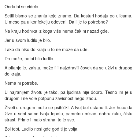
Onda bi se videlo.
Setili bismo se znanja koje znamo. Da kosturi hodaju po ulicama.
U meso pa u konfekciju odeveni. Da li je to potrebno?
Na kraju hodnika iz koga više nema čak ni nazad gde.
Jer u svom ludilu je bilo.
Tako da niko do kraja u to ne može da uđe.
Da može, ne bi bilo ludilo.
A pitanje je, zaista, može li i najzdraviji čovek da se uživi u drugog
do kraja.
Nema ni potrebe.
U najranijem životu je tako, pa ljudima nije dobro. Tesno im je u
drugom i ne vole potpunu zavisnost nego izađu.
Živeti u drugom može se psihički. A tvoj bol ostane ti. Jer hoće da
žive u sebi samo tvoju lepotu, pametnu misao, dobru ruku, čistu
strast. Prime i malo straha, to je sve.
Bol tebi. Ludilo nosi gde god ti je volja.