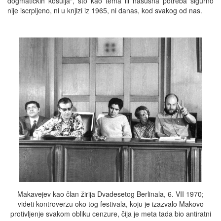
dogmatičkih košulja“, što kao tema ili nasušna potreba sigurno
nije iscrpljeno, ni u knjizi iz 1965, ni danas, kod svakog od nas.
Makavejev kao član žirija Dvadesetog Berlinala, 6. VII 1970;
videti kontroverzu oko tog festivala, koju je izazvalo Makovo
protivljenje svakom obliku cenzure, čija je meta tada bio antiratni