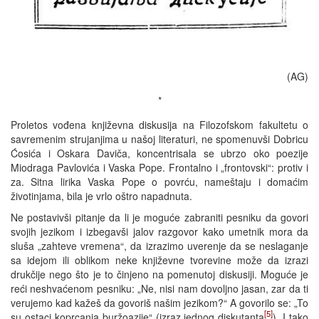
(AG)
*
Proletos vođena književna diskusija na Filozofskom fakultetu o
savremenim strujanjima u našoj literaturi, ne spomenuvši Dobricu
Ćosića i Oskara Daviča, koncentrisala se ubrzo oko poezije
Miodraga Pavlovića i Vaska Pope. Frontalno i „frontovski“: protiv i
za. Sitna lirika Vaska Pope o povrću, nameštaju i domaćim
životinjama, bila je vrlo oštro napadnuta.
Ne postavivši pitanje da li je moguće zabraniti pesniku da govori
svojih jezikom i izbegavši jalov razgovor kako umetnik mora da
sluša „zahteve vremena“, da izrazimo uverenje da se neslaganje
sa idejom ili oblikom neke književne tvorevine može da izrazi
drukčije nego što je to činjeno na pomenutoj diskusiji. Moguće je
reći neshvaćenom pesniku: „Ne, nisi nam dovoljno jasan, zar da ti
verujemo kad kažeš da govoriš našim jezikom?“ A govorilo se: „To
[5]
su ostaci koprcanja buržoazije“ (izraz jednog diskutanta
). I tako