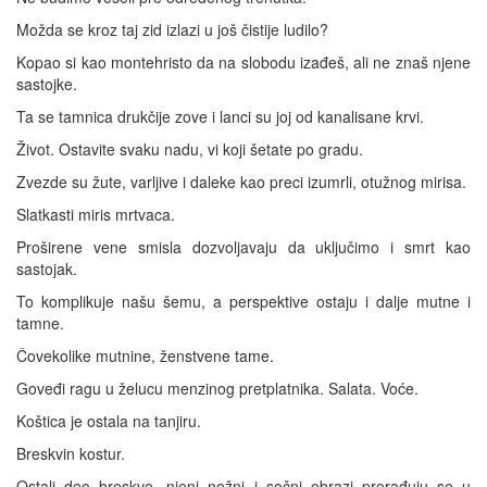
Možda se kroz taj zid izlazi u još čistije ludilo?
Kopao si kao montehristo da na slobodu izađeš, ali ne znaš njene
sastojke.
Ta se tamnica drukčije zove i lanci su joj od kanalisane krvi.
Život. Ostavite svaku nadu, vi koji šetate po gradu.
Zvezde su žute, varljive i daleke kao preci izumrli, otužnog mirisa.
Slatkasti miris mrtvaca.
Proširene vene smisla dozvoljavaju da uključimo i smrt kao
sastojak.
To komplikuje našu šemu, a perspektive ostaju i dalje mutne i
tamne.
Čovekolike mutnine, ženstvene tame.
Goveđi ragu u želucu menzinog pretplatnika. Salata. Voće.
Koštica je ostala na tanjiru.
Breskvin kostur.
Ostali deo breskve, njeni nežni i sočni obrazi prerađuju se u