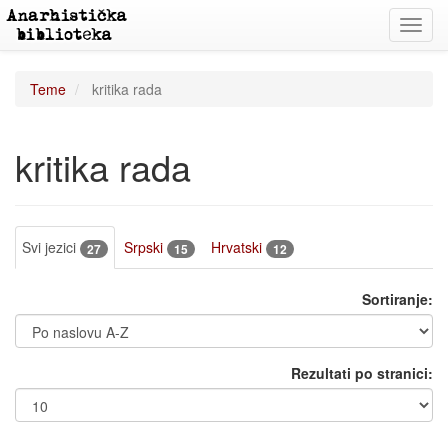
Toggl
navig
Teme
kritika rada
kritika rada
Svi jezici
Srpski
Hrvatski
27
15
12
Sortiranje:
Rezultati po stranici: