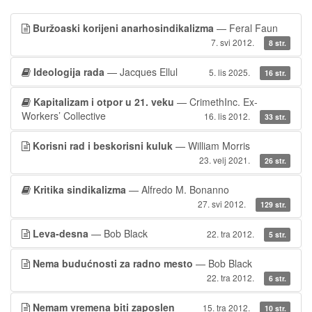
Buržoaski korijeni anarhosindikalizma
— Feral Faun
7. svi 2012.
8 str.
Ideologija rada
— Jacques Ellul
5. lis 2025.
16 str.
Kapitalizam i otpor u 21. veku
— CrimethInc. Ex-
Workers’ Collective
16. lis 2012.
33 str.
Korisni rad i beskorisni kuluk
— William Morris
23. velj 2021.
26 str.
Kritika sindikalizma
— Alfredo M. Bonanno
27. svi 2012.
129 str.
Leva-desna
— Bob Black
22. tra 2012.
5 str.
Nema budućnosti za radno mesto
— Bob Black
22. tra 2012.
6 str.
Nemam vremena biti zaposlen
15. tra 2012.
10 str.