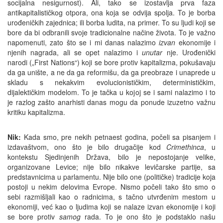
socijalna nesigurnost). Ali, tako se izostavlja prva faza
antikapitalističkog otpora, ona koja se odvija spolja. To je borba
urođeničkih zajednica; ili borba ludita, na primer. To su ljudi koji se
bore da bi odbranili svoje tradicionalne načine života. To je važno
napomenuti, zato što se i mi danas nalazimo
izvan
ekonomije i
njenih nagrada, ali se opet nalazimo i
unutar
nje. Urođenički
narodi („First Nations“) koji se bore protiv kapitalizma, pokušavaju
da ga unište, a ne da ga reformišu, da ga preobraze i unaprede u
skladu s nekakvim evolucionističkim, determinističkim,
dijalektičkim modelom. To je tačka u kojoj se i sami nalazimo i to
je razlog zašto anarhisti danas mogu da ponude izuzetno važnu
kritiku kapitalizma.
Nik:
Kada smo, pre nekih petnaest godina, počeli sa pisanjem i
izdavaštvom, ono što je bilo drugačije kod
Crimethinca
, u
kontekstu Sjedinjenih Država, bilo je nepostojanje velike,
organizovane Levice; nije bilo nikakve levičarske partije, sa
predstavnicima u parlamentu. Nije bilo one (političke) tradicije koja
postoji u nekim delovima Evrope. Nismo počeli tako što smo o
sebi razmišljali kao o radnicima, s tačno utvrđenim mestom u
ekonomiji, već kao o ljudima koji se nalaze izvan ekonomije i koji
se bore protiv
samog
rada. To je ono što je podstaklo našu