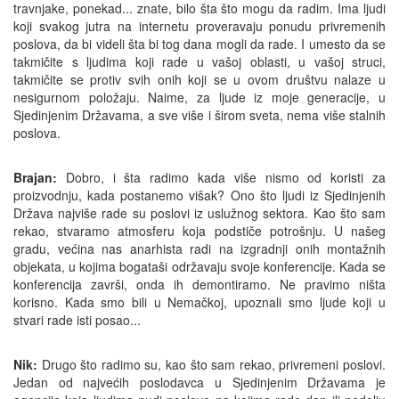
travnjake, ponekad... znate, bilo šta što mogu da radim. Ima ljudi
koji svakog jutra na internetu proveravaju ponudu privremenih
poslova, da bi videli šta bi tog dana mogli da rade. I umesto da se
takmičite s ljudima koji rade u vašoj oblasti, u vašoj struci,
takmičite se protiv svih onih koji se u ovom društvu nalaze u
nesigurnom položaju. Naime, za ljude iz moje generacije, u
Sjedinjenim Državama, a sve više i širom sveta, nema više stalnih
poslova.
Brajan:
Dobro, i šta radimo kada više nismo od koristi za
proizvodnju, kada postanemo višak? Ono što ljudi iz Sjedinjenih
Država najviše rade su poslovi iz uslužnog sektora. Kao što sam
rekao, stvaramo atmosferu koja podstiče potrošnju. U našeg
gradu, većina nas anarhista radi na izgradnji onih montažnih
objekata, u kojima bogataši održavaju svoje konferencije. Kada se
konferencija završi, onda ih demontiramo. Ne pravimo ništa
korisno. Kada smo bili u Nemačkoj, upoznali smo ljude koji u
stvari rade isti posao...
Nik:
Drugo što radimo su, kao što sam rekao, privremeni poslovi.
Jedan od najvećih poslodavca u Sjedinjenim Državama je