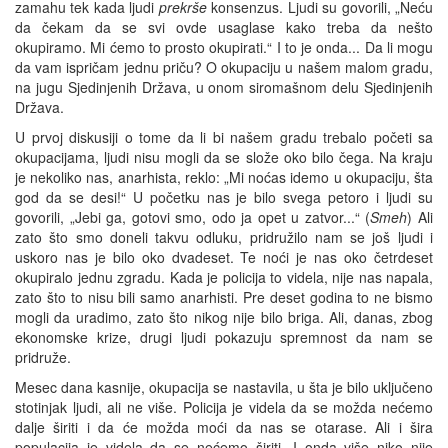
zamahu tek kada ljudi
prekrše
konsenzus. Ljudi su govorili, „Neću
da čekam da se svi ovde usaglase kako treba da nešto
okupiramo. Mi ćemo to prosto okupirati.“ I to je onda... Da li mogu
da vam ispričam jednu priču? O okupaciju u našem malom gradu,
na jugu Sjedinjenih Država, u onom siromašnom delu Sjedinjenih
Država.
U prvoj diskusiji o tome da li bi našem gradu trebalo početi sa
okupacijama, ljudi nisu mogli da se slože oko bilo čega. Na kraju
je nekoliko nas, anarhista, reklo: „Mi noćas idemo u okupaciju, šta
god da se desi!“ U početku nas je bilo svega petoro i ljudi su
govorili, „Jebi ga, gotovi smo, odo ja opet u zatvor...“ (
Smeh
) Ali
zato što smo doneli takvu odluku, pridružilo nam se još ljudi i
uskoro nas je bilo oko dvadeset. Te noći je nas oko četrdeset
okupiralo jednu zgradu. Kada je policija to videla, nije nas napala,
zato što to nisu bili samo anarhisti. Pre deset godina to ne bismo
mogli da uradimo, zato što nikog nije bilo briga. Ali, danas, zbog
ekonomske krize, drugi ljudi pokazuju spremnost da nam se
pridruže.
Mesec dana kasnije, okupacija se nastavila, u šta je bilo uključeno
stotinjak ljudi, ali ne više. Policija je videla da se možda nećemo
dalje širiti i da će možda moći da nas se otarase. Ali i šira
populacija je videla da se nećemo širiti. I onda više niko nije