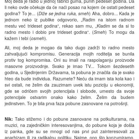
Moj deda je radio u jednoj fabrici guma, punih pedeset godina. Da
li neko ovde očekuje da će naći posao na kojem će ostati pedeset
godina? To je... (
Diže se jedna ruka, smeh
) Aha, dobro... Kada je
jednom neko iz publike odgovorio, „Radim na istom radnom
mestu već trideset godina“, rekao sam mu, „Kladim se da si to
radno mesto i dobio pre trideset godina“. (
Smeh
) To mogu da
kažem i tebi (
osmeh
).
Ali, moj deda je mogao da tako dugo zadrži to radno mesto
zahvaljujući kompromisu. Generacija mojih roditelja se bunila
protiv tog kompromisa. Oni su imali na raspolaganju proizvode
masovne proizvodnje. Svako je imao TV... Tokom šezdesetih
godina, u Sjedinjenim Državama, ta pobuna je značila da je svako
hteo da bude individua. Razumete? Neću da imam ista kola kao i
svi ostali, ne želim da zauzimam uvek istu poziciju u ekonomiji,
gde se odričem svojih potencijala i slobode, umesto da svoje
potencijale ostvarim onako kako želim. Želim da budem
jedinstven. To je bila prva faza pobune zasnovane na potrošnji.
Nik:
Tako stižemo i do pobune zasnovane na potkulturama, na
muzici, na zajedničkim interesovanjima, do pobune koja je došla
iz panka, gde su se mnogi od nas prvi put zainteresovali za
anarhizam ili za radikalnu politiku. Naime, ono što konzumiramo,