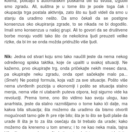
kolima, policajci s automatskim puškama bili su svuda, izgubili
smo zgradu. Ali, suština je u tome što je posle toga čak i
okupacija trga postala aktivnija, zato što su ljudi videli da smo u
stanju da uradimo nešto. Da smo čekali da se postigne
konsenzus oko okupiranja zgrade, to se nikada ne bi dogodilo.
Imali smo konsenzus u našoj grupi. Ali to govori da se društvene
borbe moraju voditi tako što će nekolicina ljudi preuzeti velike
rizike, da bi im se onda možda pridružilo više ljudi.
Nik:
Jedna od stvari koju smo tako naučili jeste da nema nekog
određenog spiska taktika, koje će upaliti u svakoj situaciji. Ne
kažemo, prvo okupirajte trg, onda pričekajte nekih mesec dana,
pa okupirajte neku zgradu, onda opet sačekajte malo pa...
(
Smeh
) Ne postoji formula, koja važi za sve situacije. Pošto više
nema utvrđenih pozicija u ekonomiji i pošto se situacija stalno
menja, nema više ni utabanih puteva otpora, koji sigurno vide ka
revoluciji. Prema tome, ono što vidimo kao svoju ulogu, kao
anarhista, jeste da stalno razmišljamo o tome kako ići dalje, ma
kakva bila situacija; šta možemo da uradimo da bismo otvorili
mogućnosti tamo gde ih pre nije bilo; šta je to što se ljudi plaše da
urade ili šta je to za šta osećaju da bi trebalo da urade; kako
možemo da krenemo u tom smeru; i to ne kao neka mala, tajna