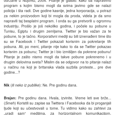
održane u Nujorku, 2004. Pitanje je glasilo: kako da napravimo
program s kojim bismo mogli da svima javimo gde se nalazi
policija i šta radi. Dve godine kasnije, jedna korporacija, u potrazi
za nekim proizvodom koji bi mogla da proda, videla je da smo
napravili taj besplatni program. I onda su ga pretvorili u ogromnu
industriju. Prošlo je još nekoliko godina, i počele su pobune u
Tunisu, Egiptu i drugim zemljama. Twitter je bio važan za te
pobune, to je tačno. Korporativni mediji su bili iznenađeni time što
su se Facebook i Twitter pokazali korisnim za pokretanje tih
pobuna. Ali, po meni, pitanje nije kako to da se Twitter pokazao
korisnim za pobunu; Twitter je i bio izmišljen da pokrene pobunu!
Pitanje je zašto nismo mogli da takve pobune pokrenemo i u
drugim delovima sveta? Mislim da se odgovor na to pitanje nalazi
u načinu na koji je britanska vlada suzbila proteste... pre dve
godine...?
Nik
(
ili neko iz publike
): Ne. Pre godinu dana.
Brajan:
Pre godinu dana. Hvala, izvinite. Vreme leti sve brže...
(
Smeh
) Koristili su zapise sa Twittera i Facebooka da bi proganjali
ljude koji su učestvovali u tome. Tu vidimo kako su zahtevi za
„uradi sam“ medijima, za horizontalnom komunikacijom,