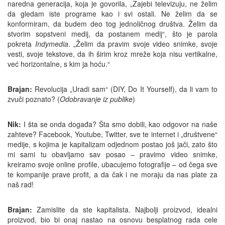
naredna generacija, koja je govorila, „Zajebi televizuju, ne želim
da gledam iste programe kao i svi ostali. Ne želim da se
konformiram, da budem deo tog jednoličnog društva. Želim da
stvorim sopstveni medij, da postanem medij“, što je parola
pokreta
Indymedia
. „Želim da pravim svoje video snimke, svoje
vesti, svoje tekstove, da ih širim kroz mreže koja nisu vertikalne,
već horizontalne, s kim ja hoću.“
Brajan:
Revolucija „Uradi sam“ (DIY, Do It Yourself), da li vam to
zvuči poznato? (
Odobravanje iz publike
)
Nik:
I šta se onda događa? Šta smo dobili, kao odgovor na naše
zahteve? Facebook, Youtube, Twitter, sve te internet i „društvene“
medije, s kojima je kapitalizam odjednom postao još jači, zato što
mi sami tu obavljamo sav posao – pravimo video snimke,
kreiramo svoje online profile, ubacujemo fotografije – od čega sve
te kompanije prave profit, a da čak i ne moraju da nas plate za
naš rad!
Brajan:
Zamislite da ste kapitalista. Najbolji proizvod, idealni
proizvod, bio bi onaj nastao na osnovu besplatnog rada cele