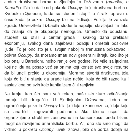
Jedna društvena borba u Sjedinjenim Državama (
omaška, u
Kanadi
) otišla je dalje od pokreta
Occupy
: to je društvena borba u
Kvebeku (Quebec), kada su studenti stupili u štrajk, upravo u
času kada je pokret
Occupy
bio na izdisaju. Policija je zauzela
zgradu Univerziteta i izbacila studente napolje, stavljajući im tako
do znanja da je okupacija nemoguća. Umesto da odustanu,
studenti su otišli u centar grada i svakog dana prekidali
ekonomiju, svakog dana zajebavali policiju i ometali poslovne
ljude. To je ono što je u svojim naboljim trenucima pokazivao i
pokret
Occupy
, da moramo imati novi generalni štrajk, kao što je
bio onaj u Barseloni, nešto ranije ove godine. Ne više sa ljudima
koji ne idu na posao već sa onima koji koriste sve svoje resurse
da bi uneli prekid u ekonomiju. Moramo stvoriti društvena tela
koju će biti u stanju da urade tako nešto, koja će biti raznolika i
sastavljena od svih koje kapitalizam čini ranjivim.
Na kraju, kao što sam već rekao, naše strukture odlučivanja
moraju biti drugačije. U Sjedinjenim Državama, jedno od
ograničenja pokreta
Occupy
bila je ideja o konsenzusu, ideja koju
su anarhisti zagovarali godinama. Ako bismo uspeli da
organizujemo strukture zasnovane na konsenzusu, onda bismo
mogli da razvijemo anarhističku borbu. Ali, ono što smo mogli da
vidimo u pokretu
Occupy
, uvek iznova, bilo da borba dobija na