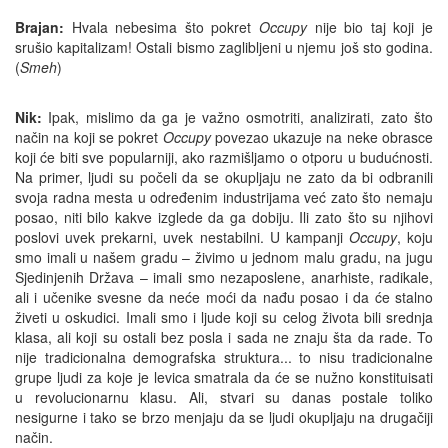
Brajan:
Hvala nebesima što pokret
Occupy
nije bio taj koji je
srušio kapitalizam! Ostali bismo zaglibljeni u njemu još sto godina.
(
Smeh
)
Nik:
Ipak, mislimo da ga je važno osmotriti, analizirati, zato što
način na koji se pokret
Occupy
povezao ukazuje na neke obrasce
koji će biti sve popularniji, ako razmišljamo o otporu u budućnosti.
Na primer, ljudi su počeli da se okupljaju ne zato da bi odbranili
svoja radna mesta u određenim industrijama već zato što nemaju
posao, niti bilo kakve izglede da ga dobiju. Ili zato što su njihovi
poslovi uvek prekarni, uvek nestabilni. U kampanji
Occupy
, koju
smo imali u našem gradu – živimo u jednom malu gradu, na jugu
Sjedinjenih Država – imali smo nezaposlene, anarhiste, radikale,
ali i učenike svesne da neće moći da nađu posao i da će stalno
živeti u oskudici. Imali smo i ljude koji su celog života bili srednja
klasa, ali koji su ostali bez posla i sada ne znaju šta da rade. To
nije tradicionalna demografska struktura... to nisu tradicionalne
grupe ljudi za koje je levica smatrala da će se nužno konstituisati
u revolucionarnu klasu. Ali, stvari su danas postale toliko
nesigurne i tako se brzo menjaju da se ljudi okupljaju na drugačiji
način.