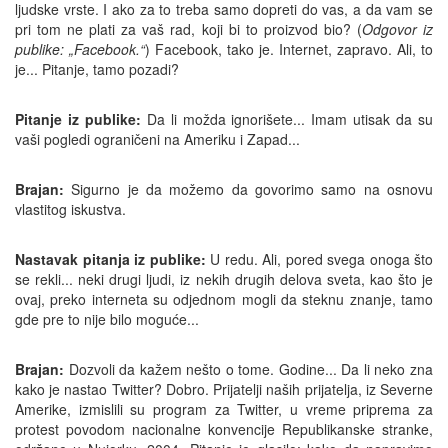
ljudske vrste. I ako za to treba samo dopreti do vas, a da vam se
pri tom ne plati za vaš rad, koji bi to proizvod bio? (
Odgovor iz
publike: „Facebook.“
) Facebook, tako je. Internet, zapravo. Ali, to
je... Pitanje, tamo pozadi?
Pitanje iz publike:
Da li možda ignorišete... Imam utisak da su
vaši pogledi ograničeni na Ameriku i Zapad...
Brajan:
Sigurno je da možemo da govorimo samo na osnovu
vlastitog iskustva.
Nastavak pitanja iz publike:
U redu. Ali, pored svega onoga što
se rekli... neki drugi ljudi, iz nekih drugih delova sveta, kao što je
ovaj, preko interneta su odjednom mogli da steknu znanje, tamo
gde pre to nije bilo moguće...
Brajan:
Dozvoli da kažem nešto o tome. Godine... Da li neko zna
kako je nastao Twitter? Dobro. Prijatelji naših prijatelja, iz Severne
Amerike, izmislili su program za Twitter, u vreme priprema za
protest povodom nacionalne konvencije Republikanske stranke,