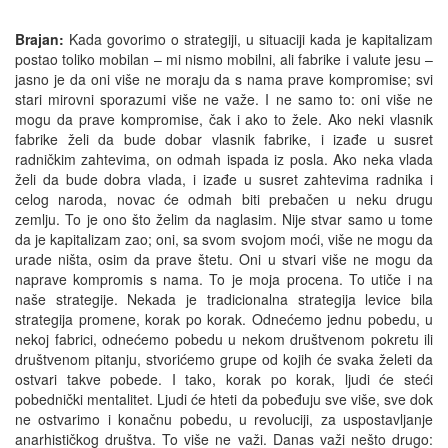
Brajan:
Kada govorimo o strategiji, u situaciji kada je kapitalizam
postao toliko mobilan – mi nismo mobilni, ali fabrike i valute jesu –
jasno je da oni više ne moraju da s nama prave kompromise; svi
stari mirovni sporazumi više ne važe. I ne samo to: oni više ne
mogu da prave kompromise, čak i ako to žele. Ako neki vlasnik
fabrike želi da bude dobar vlasnik fabrike, i izađe u susret
radničkim zahtevima, on odmah ispada iz posla. Ako neka vlada
želi da bude dobra vlada, i izađe u susret zahtevima radnika i
celog naroda, novac će odmah biti prebačen u neku drugu
zemlju. To je ono što želim da naglasim. Nije stvar samo u tome
da je kapitalizam zao; oni, sa svom svojom moći, više ne mogu da
urade ništa, osim da prave štetu. Oni u stvari više ne mogu da
naprave kompromis s nama. To je moja procena. To utiče i na
naše strategije. Nekada je tradicionalna strategija levice bila
strategija promene, korak po korak. Odnećemo jednu pobedu, u
nekoj fabrici, odnećemo pobedu u nekom društvenom pokretu ili
društvenom pitanju, stvorićemo grupe od kojih će svaka želeti da
ostvari takve pobede. I tako, korak po korak, ljudi će steći
pobednički mentalitet. Ljudi će hteti da pobeđuju sve više, sve dok
ne ostvarimo i konačnu pobedu, u revoluciji, za uspostavljanje
anarhističkog društva. To više ne važi. Danas važi nešto drugo: