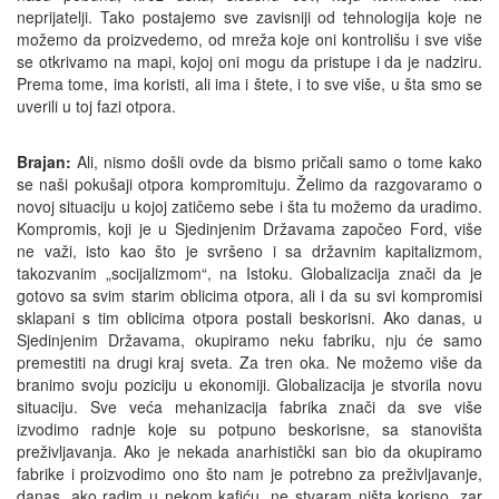
neprijatelji. Tako postajemo sve zavisniji od tehnologija koje ne
možemo da proizvedemo, od mreža koje oni kontrolišu i sve više
se otkrivamo na mapi, kojoj oni mogu da pristupe i da je nadziru.
Prema tome, ima koristi, ali ima i štete, i to sve više, u šta smo se
uverili u toj fazi otpora.
Brajan:
Ali, nismo došli ovde da bismo pričali samo o tome kako
se naši pokušaji otpora kompromituju. Želimo da razgovaramo o
novoj situaciju u kojoj zatičemo sebe i šta tu možemo da uradimo.
Kompromis, koji je u Sjedinjenim Državama započeo Ford, više
ne važi, isto kao što je svršeno i sa državnim kapitalizmom,
takozvanim „socijalizmom“, na Istoku. Globalizacija znači da je
gotovo sa svim starim oblicima otpora, ali i da su svi kompromisi
sklapani s tim oblicima otpora postali beskorisni. Ako danas, u
Sjedinjenim Državama, okupiramo neku fabriku, nju će samo
premestiti na drugi kraj sveta. Za tren oka. Ne možemo više da
branimo svoju poziciju u ekonomiji. Globalizacija je stvorila novu
situaciju. Sve veća mehanizacija fabrika znači da sve više
izvodimo radnje koje su potpuno beskorisne, sa stanovišta
preživljavanja. Ako je nekada anarhistički san bio da okupiramo
fabrike i proizvodimo ono što nam je potrebno za preživljavanje,
danas, ako radim u nekom kafiću, ne stvaram ništa korisno, zar