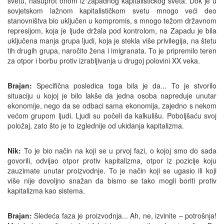
svetu, nasuprot onom iz zapadnog kapitalističkog sveta. Dok je u
sovjetskom lažnom kapitalističkom svetu mnogo veći deo
stanovništva bio uključen u kompromis, s mnogo težom državnom
represijom, koja je ljude držala pod kontrolom, na Zapadu je bila
uključena manja grupa ljudi, koja je stekla više privilegija, na štetu
tih drugih grupa, naročito žena i imigranata. To je pripremilo teren
za otpor i borbu protiv izrabljivanja u drugoj polovini XX veka.
Brajan:
Specifična posledica toga bila je da... To je stvorilo
situaciju u kojoj je bilo lakše da jedna osoba napreduje unutar
ekonomije, nego da se odbaci sama ekonomija, zajedno s nekom
većom grupom ljudi. Ljudi su počeli da kalkulišu. Poboljšaću svoj
položaj, zato što je to izglednije od ukidanja kapitalizma.
Nik:
To je bio način na koji se u prvoj fazi, o kojoj smo do sada
govorili, odvijao otpor protiv kapitalizma, otpor iz pozicije koju
zauzimate unutar proizvodnje. To je način koji se ugasio ili koji
više nije dovoljno snažan da bismo se tako mogli boriti protiv
kapitalizma kao sistema.
Brajan:
Sledeća faza je proizvodnja... Ah, ne, izvinite – potrošnja!