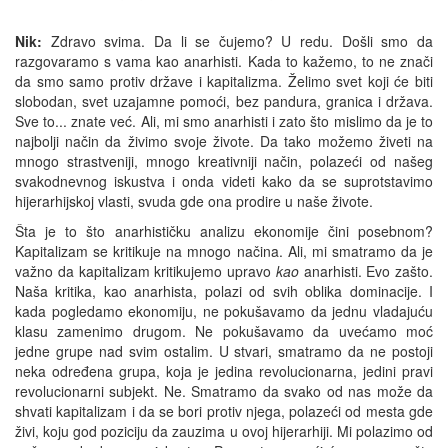
Nik:
Zdravo svima. Da li se čujemo? U redu. Došli smo da
razgovaramo s vama kao anarhisti. Kada to kažemo, to ne znači
da smo samo protiv države i kapitalizma. Želimo svet koji će biti
slobodan, svet uzajamne pomoći, bez pandura, granica i država.
Sve to... znate već. Ali, mi smo anarhisti i zato što mislimo da je to
najbolji način da živimo svoje živote. Da tako možemo živeti na
mnogo strastveniji, mnogo kreativniji način, polazeći od našeg
svakodnevnog iskustva i onda videti kako da se suprotstavimo
hijerarhijskoj vlasti, svuda gde ona prodire u naše živote.
Šta je to što anarhističku analizu ekonomije čini posebnom?
Kapitalizam se kritikuje na mnogo načina. Ali, mi smatramo da je
važno da kapitalizam kritikujemo upravo
kao
anarhisti. Evo zašto.
Naša kritika, kao anarhista, polazi od svih oblika dominacije. I
kada pogledamo ekonomiju, ne pokušavamo da jednu vladajuću
klasu zamenimo drugom. Ne pokušavamo da uvećamo moć
jedne grupe nad svim ostalim. U stvari, smatramo da ne postoji
neka određena grupa, koja je jedina revolucionarna, jedini pravi
revolucionarni subjekt. Ne. Smatramo da svako od nas može da
shvati kapitalizam i da se bori protiv njega, polazeći od mesta gde
živi, koju god poziciju da zauzima u ovoj hijerarhiji. Mi polazimo od