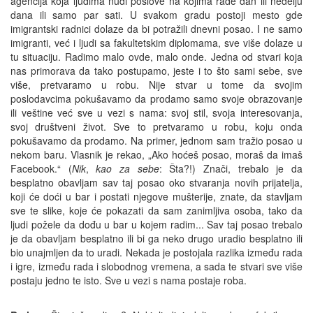
agencija koja ljudima nudi poslove na kojima rade dan ili nedelju
dana ili samo par sati. U svakom gradu postoji mesto gde
imigrantski radnici dolaze da bi potražili dnevni posao. I ne samo
imigranti, već i ljudi sa fakultetskim diplomama, sve više dolaze u
tu situaciju. Radimo malo ovde, malo onde. Jedna od stvari koja
nas primorava da tako postupamo, jeste i to što sami sebe, sve
više, pretvaramo u robu. Nije stvar u tome da svojim
poslodavcima pokušavamo da prodamo samo svoje obrazovanje
ili veštine već sve u vezi s nama: svoj stil, svoja interesovanja,
svoj društveni život. Sve to pretvaramo u robu, koju onda
pokušavamo da prodamo. Na primer, jednom sam tražio posao u
nekom baru. Vlasnik je rekao, „Ako hoćeš posao, moraš da imaš
Facebook.“ (
Nik
,
kao za sebe
: Šta?!) Znači, trebalo je da
besplatno obavljam sav taj posao oko stvaranja novih prijatelja,
koji će doći u bar i postati njegove mušterije, znate, da stavljam
sve te slike, koje će pokazati da sam zanimljiva osoba, tako da
ljudi požele da dođu u bar u kojem radim... Sav taj posao trebalo
je da obavljam besplatno ili bi ga neko drugo uradio besplatno ili
bio unajmljen da to uradi. Nekada je postojala razlika između rada
i igre, između rada i slobodnog vremena, a sada te stvari sve više
postaju jedno te isto. Sve u vezi s nama postaje roba.