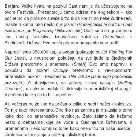
Brajan:
Veliko hvala na pozivu! Čast nam je da učestvujemo na
ovom Festivalu. Prezentaciju ćemo održati na engleskom – ako
počnemo da pričamo suviše brzo ili da koristimo neke čudne reči,
mašite rukama, ako nešto nije jasno! (
Prezentacija je održana bez
mikrofona, po Brajanovoj i Nikovoj želji.
) Došli smo da govorimo u
ime našeg kolektiva, izdavačkog kolektiva
Crimethinc
, iz
Sjedinjenih Država. Evo nekih primera onoga što smo radili.
Napravili smo 650.000 kopija ovoga (pokazuje buklet
Fighting For
Our Lives
), u neuspelom pokušaju da sve ljude iz Sjedinjenih
Država pretvorimo u anarhiste. (
Smeh
) Ovo smo napravili u
pokušaju da pokret
Occupy
pretvorimo u revolucionarni
anarhistički pokret – neuspešno. (
Ne vidi se jasno koju publikaciju
pokazuje.
) A obavljujemo, na primer, i ovaj časopis (
Rolling
Thunder
), da bismo podstakli diskusije o anarhističkoj strategiji.
Videćemo koliko će to biti uspešno.
Ali, večeras ne želimo da pričamo toliko o sebi i našem kolektivu.
To nije tako interesantno. Ono što nas zanima je diskusija o tome
kako doći do anarhističke revolucije. Zato želimo da kažemo
nešto o debatama koje se vode u Sjedinjenim Državama, o
promenama u ekonomiji i o tome kako one utiču na naše učešće i
strateška razmišljanja u antikapitalističkoj borbi.