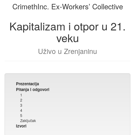
CrimethInc. Ex-Workers’ Collective
Kapitalizam i otpor u 21.
veku
Uživo u Zrenjaninu
Prezentacija
Pitanja i odgovori
1
2
3
4
5
Zaključak
Izvori