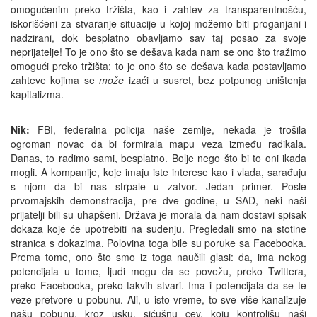
omogućenim preko tržišta, kao i zahtev za transparentnošću,
iskorišćeni za stvaranje situacije u kojoj možemo biti proganjani i
nadzirani, dok besplatno obavljamo sav taj posao za svoje
neprijatelje! To je ono što se dešava kada nam se ono što tražimo
omogući preko tržišta; to je ono što se dešava kada postavljamo
zahteve kojima se
može
izaći u susret, bez potpunog uništenja
kapitalizma.
Nik:
FBI, federalna policija naše zemlje, nekada je trošila
ogroman novac da bi formirala mapu veza između radikala.
Danas, to radimo sami, besplatno. Bolje nego što bi to oni ikada
mogli. A kompanije, koje imaju iste interese kao i vlada, sarađuju
s njom da bi nas strpale u zatvor. Jedan primer. Posle
prvomajskih demonstracija, pre dve godine, u SAD, neki naši
prijatelji bili su uhapšeni. Država je morala da nam dostavi spisak
dokaza koje će upotrebiti na suđenju. Pregledali smo na stotine
stranica s dokazima. Polovina toga bile su poruke sa Facebooka.
Prema tome, ono što smo iz toga naučili glasi: da, ima nekog
potencijala u tome, ljudi mogu da se povežu, preko Twittera,
preko Facebooka, preko takvih stvari. Ima i potencijala da se te
veze pretvore u pobunu. Ali, u isto vreme, to sve više kanalizuje
našu pobunu, kroz usku, sićušnu cev, koju kontrolišu naši