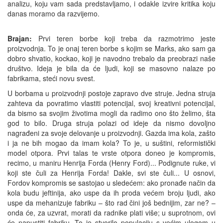
analizu, koju vam sada predstavljamo, i odakle izvire kritika koju
danas moramo da razvijemo.
Brajan:
Prvi teren borbe koji treba da razmotrimo jeste
proizvodnja. To je onaj teren borbe s kojim se Marks, ako sam ga
dobro shvatio, kockao, koji je navodno trebalo da preobrazi naše
društvo. Ideja je bila da će ljudi, koji se masovno nalaze po
fabrikama, steći novu svest.
U borbama u proizvodnji postoje zapravo dve struje. Jedna struja
zahteva da povratimo vlastiti potencijal, svoj kreativni potencijal,
da bismo sa svojim životima mogli da radimo ono što želimo, šta
god to bilo. Druga struja polazi od ideje da nismo dovoljno
nagrađeni za svoje delovanje u proizvodnji. Gazda ima kola, zašto
i ja ne bih mogao da imam kola? To je, u suštini, reformistički
model otpora. Prvi talas te vrste otpora doneo je kompromis,
recimo, u maniru Henrija Forda (Henry Ford)... Podignute ruke, vi
koji ste čuli za Henrija Forda! Dakle, svi ste čuli... U osnovi,
Fordov kompromis se sastojao u sledećem: ako pronađe način da
kola budu jeftinija, ako uspe da ih proda većem broju ljudi, ako
uspe da mehanizuje fabriku – što rad čini još bednijim, zar ne? –
onda će, za uzvrat, morati da radnike plati više; u suprotnom, ovi
će napustiti fabriku. To je stvorilo populaciju s većim ulogom u