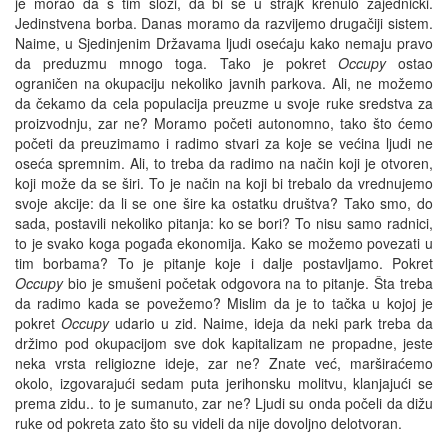
je morao da s tim složi, da bi se u štrajk krenulo zajednički.
Jedinstvena borba. Danas moramo da razvijemo drugačiji sistem.
Naime, u Sjedinjenim Državama ljudi osećaju kako nemaju pravo
da preduzmu mnogo toga. Tako je pokret
Occupy
ostao
ograničen na okupaciju nekoliko javnih parkova. Ali, ne možemo
da čekamo da cela populacija preuzme u svoje ruke sredstva za
proizvodnju, zar ne? Moramo početi autonomno, tako što ćemo
početi da preuzimamo i radimo stvari za koje se većina ljudi ne
oseća spremnim. Ali, to treba da radimo na način koji je otvoren,
koji može da se širi. To je način na koji bi trebalo da vrednujemo
svoje akcije: da li se one šire ka ostatku društva? Tako smo, do
sada, postavili nekoliko pitanja: ko se bori? To nisu samo radnici,
to je svako koga pogađa ekonomija. Kako se možemo povezati u
tim borbama? To je pitanje koje i dalje postavljamo. Pokret
Occupy
bio je smušeni početak odgovora na to pitanje. Šta treba
da radimo kada se povežemo? Mislim da je to tačka u kojoj je
pokret
Occupy
udario u zid. Naime, ideja da neki park treba da
držimo pod okupacijom sve dok kapitalizam ne propadne, jeste
neka vrsta religiozne ideje, zar ne? Znate već, marširaćemo
okolo, izgovarajući sedam puta jerihonsku molitvu, klanjajući se
prema zidu.. to je sumanuto, zar ne? Ljudi su onda počeli da dižu
ruke od pokreta zato što su videli da nije dovoljno delotvoran.