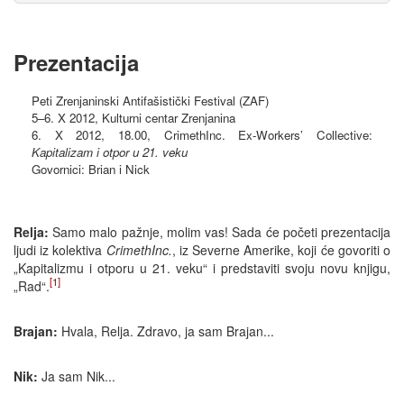
Prezentacija
Peti Zrenjaninski Antifašistički Festival (ZAF)
5–6. X 2012, Kulturni centar Zrenjanina
6. X 2012, 18.00, CrimethInc. Ex-Workers’ Collective:
Kapitalizam i otpor u 21. veku
Govornici: Brian i Nick
Relja:
Samo malo pažnje, molim vas! Sada će početi prezentacija
ljudi iz kolektiva
CrimethInc.
, iz Severne Amerike, koji će govoriti o
„Kapitalizmu i otporu u 21. veku“ i predstaviti svoju novu knjigu,
[1]
„Rad“.
Brajan:
Hvala, Relja. Zdravo, ja sam Brajan...
Nik:
Ja sam Nik...