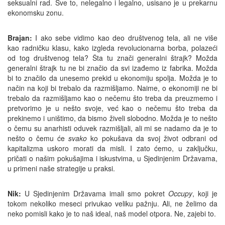
seksualni rad. Sve to, nelegalno i legalno, usisano je u prekarnu
ekonomsku zonu.
Brajan:
I ako sebe vidimo kao deo društvenog tela, ali ne više
kao radničku klasu, kako izgleda revolucionarna borba, polazeći
od tog društvenog tela? Šta tu znači generalni štrajk? Možda
generalni štrajk tu ne bi značio da svi izađemo iz fabrika. Možda
bi to značilo da unesemo prekid u ekonomiju spolja. Možda je to
način na koji bi trebalo da razmišljamo. Naime, o ekonomiji ne bi
trebalo da razmišljamo kao o nečemu što treba da preuzmemo i
pretvorimo je u nešto svoje, već kao o nečemu što treba da
prekinemo i uništimo, da bismo živeli slobodno. Možda je to nešto
o čemu su anarhisti oduvek razmišljali, ali mi se nadamo da je to
nešto o čemu će
svako
ko pokušava da svoj život odbrani od
kapitalizma uskoro morati da misli. I zato ćemo, u zaključku,
pričati o našim pokušajima i iskustvima, u Sjedinjenim Državama,
u primeni naše strategije u praksi.
Nik:
U Sjedinjenim Državama imali smo pokret
Occupy
, koji je
tokom nekoliko meseci privukao veliku pažnju. Ali, ne želimo da
neko pomisli kako je to naš ideal, naš model otpora. Ne, zajebi to.