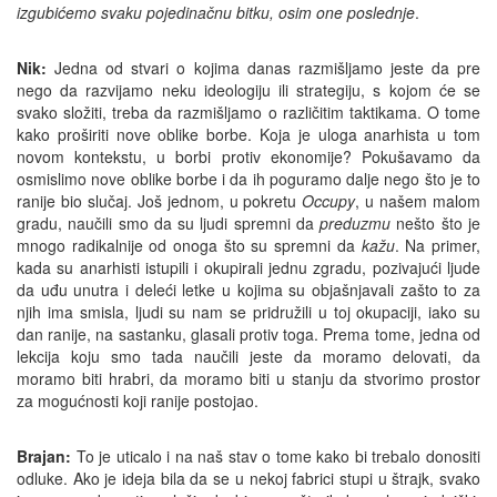
izgubićemo svaku pojedinačnu bitku, osim one poslednje
.
Nik:
Jedna od stvari o kojima danas razmišljamo jeste da pre
nego da razvijamo neku ideologiju ili strategiju, s kojom će se
svako složiti, treba da razmišljamo o različitim taktikama. O tome
kako proširiti nove oblike borbe. Koja je uloga anarhista u tom
novom kontekstu, u borbi protiv ekonomije? Pokušavamo da
osmislimo nove oblike borbe i da ih poguramo dalje nego što je to
ranije bio slučaj. Još jednom, u pokretu
Occupy
, u našem malom
gradu, naučili smo da su ljudi spremni da
preduzmu
nešto što je
mnogo radikalnije od onoga što su spremni da
kažu
. Na primer,
kada su anarhisti istupili i okupirali jednu zgradu, pozivajući ljude
da uđu unutra i deleći letke u kojima su objašnjavali zašto to za
njih ima smisla, ljudi su nam se pridružili u toj okupaciji, iako su
dan ranije, na sastanku, glasali protiv toga. Prema tome, jedna od
lekcija koju smo tada naučili jeste da moramo delovati, da
moramo biti hrabri, da moramo biti u stanju da stvorimo prostor
za mogućnosti koji ranije postojao.
Brajan:
To je uticalo i na naš stav o tome kako bi trebalo donositi
odluke. Ako je ideja bila da se u nekoj fabrici stupi u štrajk, svako