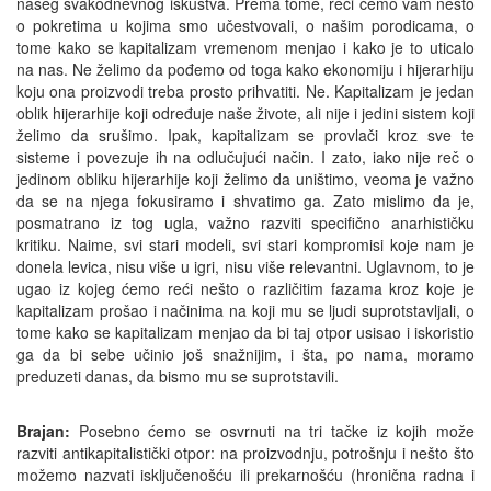
našeg svakodnevnog iskustva. Prema tome, reći ćemo vam nešto
o pokretima u kojima smo učestvovali, o našim porodicama, o
tome kako se kapitalizam vremenom menjao i kako je to uticalo
na nas. Ne želimo da pođemo od toga kako ekonomiju i hijerarhiju
koju ona proizvodi treba prosto prihvatiti. Ne. Kapitalizam je jedan
oblik hijerarhije koji određuje naše živote, ali nije i jedini sistem koji
želimo da srušimo. Ipak, kapitalizam se provlači kroz sve te
sisteme i povezuje ih na odlučujući način. I zato, iako nije reč o
jedinom obliku hijerarhije koji želimo da uništimo, veoma je važno
da se na njega fokusiramo i shvatimo ga. Zato mislimo da je,
posmatrano iz tog ugla, važno razviti specifično anarhističku
kritiku. Naime, svi stari modeli, svi stari kompromisi koje nam je
donela levica, nisu više u igri, nisu više relevantni. Uglavnom, to je
ugao iz kojeg ćemo reći nešto o različitim fazama kroz koje je
kapitalizam prošao i načinima na koji mu se ljudi suprotstavljali, o
tome kako se kapitalizam menjao da bi taj otpor usisao i iskoristio
ga da bi sebe učinio još snažnijim, i šta, po nama, moramo
preduzeti danas, da bismo mu se suprotstavili.
Brajan:
Posebno ćemo se osvrnuti na tri tačke iz kojih može
razviti antikapitalistički otpor: na proizvodnju, potrošnju i nešto što
možemo nazvati isključenošću ili prekarnošću (hronična radna i