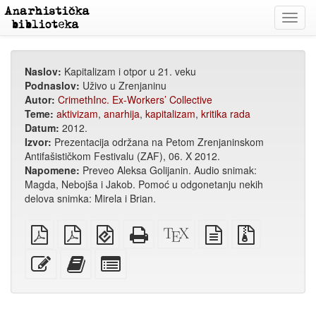
Toggl
navig
Naslov:
Kapitalizam i otpor u 21. veku
Podnaslov:
Uživo u Zrenjaninu
Autor:
CrimethInc. Ex-Workers’ Collective
Teme:
aktivizam
,
anarhija
,
kapitalizam
,
kritika rada
Datum:
2012.
Izvor:
Prezentacija održana na Petom Zrenjaninskom
Antifašističkom Festivalu (ZAF), 06. X 2012.
Napomene:
Preveo Aleksa Golijanin. Audio snimak:
Magda, Nebojša i Jakob. Pomoć u odgonetanju nekih
delova snimka: Mirela i Brian.
običan
A4
EPUB
Potpuni
XeLaTex
izvor
Izvorne
PDF
PDF
(za
HTML
izvor
u
datoteke
za
mobilne
(za
običnom
s
Uredi
Dodaj
Izaberi
štampanje
uređaje)
štampu)
tekstu
privitcima
ovaj
ovaj
pojedinačne
tekst
tekst
dijelove
zbirci
za
zbirku