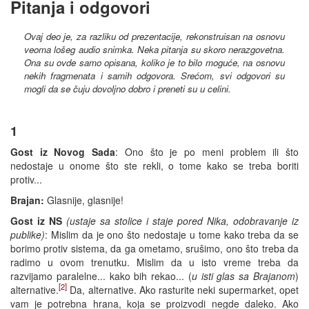
Pitanja i odgovori
Ovaj deo je, za razliku od prezentacije, rekonstruisan na osnovu
veoma lošeg audio snimka. Neka pitanja su skoro nerazgovetna.
Ona su ovde samo opisana, koliko je to bilo moguće, na osnovu
nekih fragmenata i samih odgovora. Srećom, svi odgovori su
mogli da se čuju dovoljno dobro i preneti su u celini.
1
Gost iz Novog Sada
: Ono što je po meni problem ili što
nedostaje u onome što ste rekli, o tome kako se treba boriti
protiv...
Brajan:
Glasnije, glasnije!
Gost iz NS
(ustaje sa stolice i staje pored Nika, odobravanje iz
publike)
: Mislim da je ono što nedostaje u tome kako treba da se
borimo protiv sistema, da ga ometamo, srušimo, ono što treba da
radimo u ovom trenutku. Mislim da u isto vreme treba da
razvijamo paralelne... kako bih rekao... (
u isti glas sa Brajanom
)
[2]
alternative.
Da, alternative. Ako rasturite neki supermarket, opet
vam je potrebna hrana, koja se proizvodi negde daleko. Ako