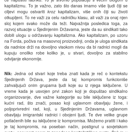
kapitalizmu. To je važno, zato što danas imamo više ljudi čiji se
ciljevi mogu ostvariti
kroz
kapitalizam, više onih čiji su životi
otkupljeni. To ne važi za celu radničku klasu, ali važi za onaj njen
sloj kojem svako može da teži. Najvažnija posledica toga, za
razvoj situacije u Sjedinjenim Državama, jeste da su sindikati tako
dobili ulogu u održavanju kapitalizma. Ako kapitalizam, po uzoru
na Forda, počiva na masovnoj proizvodnji, onda je uloga sindikata
da nadnice drži na dovoljno visokom nivou da bi radnici mogli da
kupuju onoliko robe koliko je, u stvari, dovoljno za stabilno
odvijanje ekonomije.
Nik:
Jedna od stvari koje treba znati kada je reč o kontekstu
Sjedinjenih Država, jeste da taj kompromis funkcioniše
zahvaljujući onim grupama ljudi koje su iz njega isključene. U
vreme kada je usvojen prvi zakon koji je dopuštao sindikalno
organizovanje, dve važne kategorije su bile isključene iz toga:
kućni rad, što znači, posao koji uglavnom obavljaju žene, i
poljoprivredni rad, koji, u Sjedinjenim Državama, uglavnom
obavljaju imigrantski radnici i obojeni ljudi. Te dve velike grupe
potlačenih bile su isključene iz kompromisa. Možemo pratiti i kako
je taj kompromis, na poseban način, postignut u sovjetskom