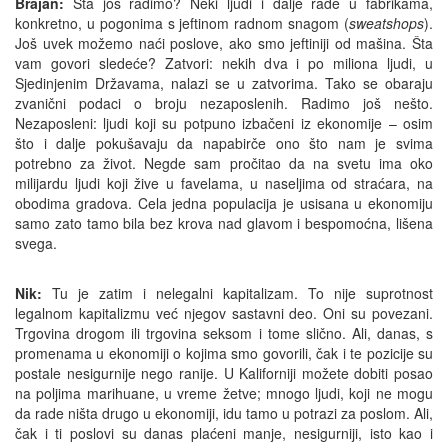
Brajan:
Šta još radimo? Neki ljudi i dalje rade u fabrikama,
konkretno, u pogonima s jeftinom radnom snagom (
sweatshops
).
Još uvek možemo naći poslove, ako smo jeftiniji od mašina. Šta
vam govori sledeće? Zatvori: nekih dva i po miliona ljudi, u
Sjedinjenim Državama, nalazi se u zatvorima. Tako se obaraju
zvanični podaci o broju nezaposlenih. Radimo još nešto.
Nezaposleni: ljudi koji su potpuno izbačeni iz ekonomije – osim
što i dalje pokušavaju da napabirče ono što nam je svima
potrebno za život. Negde sam pročitao da na svetu ima oko
milijardu ljudi koji žive u favelama, u naseljima od straćara, na
obodima gradova. Cela jedna populacija je usisana u ekonomiju
samo zato tamo bila bez krova nad glavom i bespomoćna, lišena
svega.
Nik:
Tu je zatim i nelegalni kapitalizam. To nije suprotnost
legalnom kapitalizmu već njegov sastavni deo. Oni su povezani.
Trgovina drogom ili trgovina seksom i tome slično. Ali, danas, s
promenama u ekonomiji o kojima smo govorili, čak i te pozicije su
postale nesigurnije nego ranije. U Kaliforniji možete dobiti posao
na poljima marihuane, u vreme žetve; mnogo ljudi, koji ne mogu
da rade ništa drugo u ekonomiji, idu tamo u potrazi za poslom. Ali,
čak i ti poslovi su danas plaćeni manje, nesigurniji, isto kao i