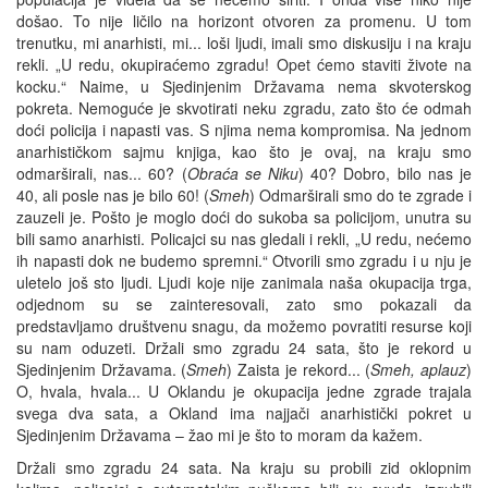
došao. To nije ličilo na horizont otvoren za promenu. U tom
trenutku, mi anarhisti, mi... loši ljudi, imali smo diskusiju i na kraju
rekli. „U redu, okupiraćemo zgradu! Opet ćemo staviti živote na
kocku.“ Naime, u Sjedinjenim Državama nema skvoterskog
pokreta. Nemoguće je skvotirati neku zgradu, zato što će odmah
doći policija i napasti vas. S njima nema kompromisa. Na jednom
anarhističkom sajmu knjiga, kao što je ovaj, na kraju smo
odmarširali, nas... 60? (
Obraća se Niku
) 40? Dobro, bilo nas je
40, ali posle nas je bilo 60! (
Smeh
) Odmarširali smo do te zgrade i
zauzeli je. Pošto je moglo doći do sukoba sa policijom, unutra su
bili samo anarhisti. Policajci su nas gledali i rekli, „U redu, nećemo
ih napasti dok ne budemo spremni.“ Otvorili smo zgradu i u nju je
uletelo još sto ljudi. Ljudi koje nije zanimala naša okupacija trga,
odjednom su se zainteresovali, zato smo pokazali da
predstavljamo društvenu snagu, da možemo povratiti resurse koji
su nam oduzeti. Držali smo zgradu 24 sata, što je rekord u
Sjedinjenim Državama. (
Smeh
) Zaista je rekord... (
Smeh, aplauz
)
O, hvala, hvala... U Oklandu je okupacija jedne zgrade trajala
svega dva sata, a Okland ima najjači anarhistički pokret u
Sjedinjenim Državama – žao mi je što to moram da kažem.
Držali smo zgradu 24 sata. Na kraju su probili zid oklopnim