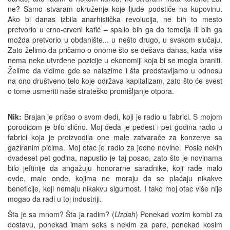
ne? Samo stvaram okruženje koje ljude podstiče na kupovinu.
Ako bi danas izbila anarhistička revolucija, ne bih to mesto
pretvorio u crno-crveni kafić – spalio bih ga do temelja ili bih ga
možda pretvorio u obdanište... u nešto drugo, u svakom slučaju.
Zato želimo da pričamo o onome što se dešava danas, kada više
nema neke utvrđene pozicije u ekonomiji koja bi se mogla braniti.
Želimo da vidimo gde se nalazimo i šta predstavljamo u odnosu
na ono društveno telo koje održava kapitalizam, zato što će svest
o tome usmeriti naše strateško promišljanje otpora.
Nik:
Brajan je pričao o svom dedi, koji je radio u fabrici. S mojom
porodicom je bilo slično. Moj deda je pedest i pet godina radio u
fabrici koja je proizvodila one male zatvarače za konzerve sa
gaziranim pićima. Moj otac je radio za jedne novine. Posle nekih
dvadeset pet godina, napustio je taj posao, zato što je novinama
bilo jeftinije da angažuju honorarne saradnike, koji rade malo
ovde, malo onde, kojima ne moraju da se plaćaju nikakve
beneficije, koji nemaju nikakvu sigurnost. I tako moj otac više nije
mogao da radi u toj industriji.
Šta je sa mnom? Šta ja radim? (
Uzdah
) Ponekad vozim kombi za
dostavu, ponekad imam seks s nekim za pare, ponekad kosim