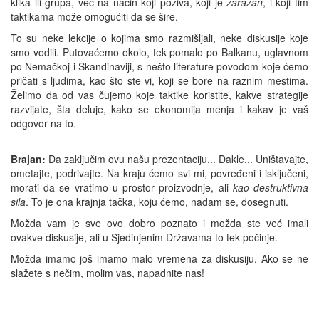
klika ili grupa, već na način koji poziva, koji je
zarazan
, i koji tim
taktikama može omogućiti da se šire.
To su neke lekcije o kojima smo razmišljali, neke diskusije koje
smo vodili. Putovaćemo okolo, tek pomalo po Balkanu, uglavnom
po Nemačkoj i Skandinaviji, s nešto literature povodom koje ćemo
pričati s ljudima, kao što ste vi, koji se bore na raznim mestima.
Želimo da od vas čujemo koje taktike koristite, kakve strategije
razvijate, šta deluje, kako se ekonomija menja i kakav je vaš
odgovor na to.
Brajan:
Da zaključim ovu našu prezentaciju... Dakle... Uništavajte,
ometajte, podrivajte. Na kraju ćemo svi mi, povređeni i isključeni,
morati da se vratimo u prostor proizvodnje, ali
kao destruktivna
sila
. To je ona krajnja tačka, koju ćemo, nadam se, dosegnuti.
Možda vam je sve ovo dobro poznato i možda ste već imali
ovakve diskusije, ali u Sjedinjenim Državama to tek počinje.
Možda imamo još imamo malo vremena za diskusiju. Ako se ne
slažete s nečim, molim vas, napadnite nas!