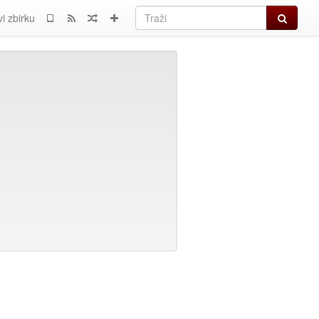
Traži
i zbirku