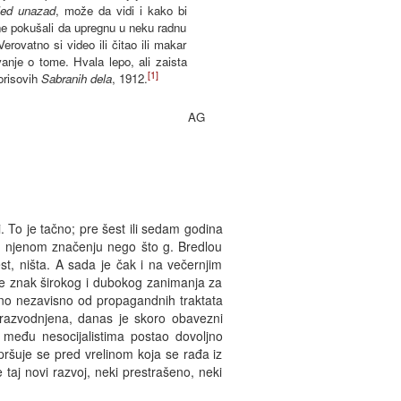
led unazad
, može da vidi i kako bi
ne pokušali da upregnu u neku radnu
rovatno si video ili čitao ili makar
anje o tome. Hvala lepo, ali zaista
[1]
orisovih
Sabranih dela
, 1912.
AG
. To je tačno; pre šest ili sedam godina
e o njenom značenju nego što g. Bredlou
st, ništa. A sada je čak i na večernjim
de znak širokog i dubokog zanimanja za
uno nezavisno od propagandnih traktata
o razvodnjena, danas je skoro obavezni
i među nesocijalistima postao dovoljno
pršuje se pred vrelinom koja se rađa iz
e taj novi razvoj, neki prestrašeno, neki