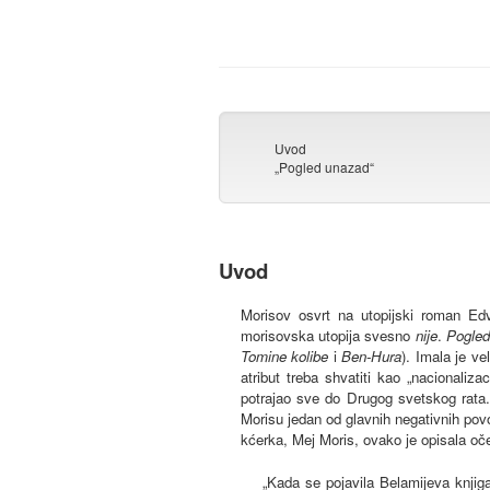
Uvod
„Pogled unazad“
Uvod
Morisov osvrt na utopijski roman E
morisovska utopija svesno
nije
.
Pogled
Tomine kolibe
i
Ben-Hura
). Imala je ve
atribut treba shvatiti kao „nacionaliz
potrajao sve do Drugog svetskog rata. N
Morisu jedan od glavnih negativnih po
kćerka, Mej Moris, ovako je opisala oč
„Kada se pojavila Belamijeva knji