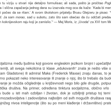
 tu viziju u stvari nije detaljno formulisao; ali sada, pošto je pročitao
Pog
kva i slična zapažanja jednog dana su izazvala mog oca da kaže: ’Kada bi me
 počeo da se ritam.’ A svom škotskom prijatelju Brusu Glejzeru je pisao: ’Ve
d
. Ja sam
morao
, sad u subotu, zato što sam obećao da ću održati predav
 koknijevskom raju koji je zamislio.’“ — Mej Moris, iz „Uvoda“ za XVI tom M
jalizma među ljudima koji govore engleskim jezikom brojni i upečatljivi
 zemlji, ali svega nekolicina iz klase „edukovanih“ znala je nešto viš
iam Gladstone) ili admiral Maks (Frederick Maxse) znaju danas, to je
 pokazati neko interesovanje ili znanje o njoj, što bi trebalo da bu
ovanje je možda očiglednije u književnosti nego bilo gde drugde, potp
istička društva. Na primer, određena tinktura socijalizma, obično vrl
bude u isti mah ozbiljan i životan, dok je ozbiljniji pristup toj tem
amozadovoljstva i zadovoljstva najboljim od svih mogućih društava ras
 najnižeg nivoa inteligencije (što su po meni klađenje i državništvo) prat