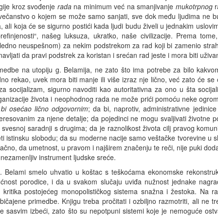
gije kroz svođenje
rada
na minimum već na smanjivanje
mukotrpnog
r
a čovečanstvo o kojem se može samo sanjati, sve dok među ljudima ne 
, ali koja će se sigurno postići kada ljudi budu živeli u jednakim uslo
efinjenosti“, našeg luksuza, ukratko, naše civilizacije. Prema tom
edno neuspešnom) za nekim podstrekom za rad koji bi zamenio strah 
ljati da pravi podstrek za koristan i srećan rad jeste i mora biti uži
medbe na utopiju g. Belamija, ne zato što ima potrebe za bilo kakv
 rekao, uvek mora biti manje ili više izraz nje lično, već zato će se 
a socijalizam, sigurno navoditi kao autoritativna za ono u šta socijal
organizacije života i neophodnog rada ne može prići pomoću neke ogromne
 bi osećao lično odgovornim
; da bi, naprotiv, administrativne jedini
teresovanim za njene detalje; da pojedinci ne mogu svaljivati životne 
svesnoj saradnji s drugima; da je raznolikost života cilj pravog komuni
ti istinsku slobodu; da su moderne nacije samo veštačke tvorevine u sl
načno, da umetnost, u pravom i najširem značenju te reči, nije puki doda
i nezamenljiv instrument ljudske sreće.
. Belami smelo uhvatio u koštac s teškoćama ekonomske rekonstrukci
ućnost porodice, i da u svakom slučaju uviđa nužnost jednake nagra
a kritika postojećeg monopolističkog sistema snažna i žestoka. Na 
jene primedbe. Knjigu treba pročitati i ozbiljno razmotriti, ali ne treba
sasvim izbeći, zato što su nepotpuni sistemi koje je nemoguće ostvarit