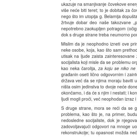
ukazuje na smanjivanje čovekove ener
više neće biti teret; to je dobitak z
nego što im utopija g. Belamija dopušta
žrtvuje dobar deo naše takozvane „pr
nepotrebno zaokupljen potragom (očigl
dok s druge strane treba neumorno ponav
Mislim da je neophodno izneti ove pri
neke osobe, koja, kao što sam prethodno
utisak na ljude zaista zainteresovane z
socijalista koji misle da se problemu 
kao neka čarolija,
za koju se niko ne
građanin oseti lično odgovornim i zain
država već da se njima moraju baviti u 
ništa osim jedinstva to dvoje neće done
okončamo, i da će s njim i nestati; i ko
ljudi mogli proći, već neophodan izraz 
S druge strane, mora se reći da se g
problema, kao što je, na primer, bud
nedosledne socijaliste, dok je njegov
zadovoljavajući odgovori na mnoge uobiča
rekonstrukcije; tu opasnost možda neće 