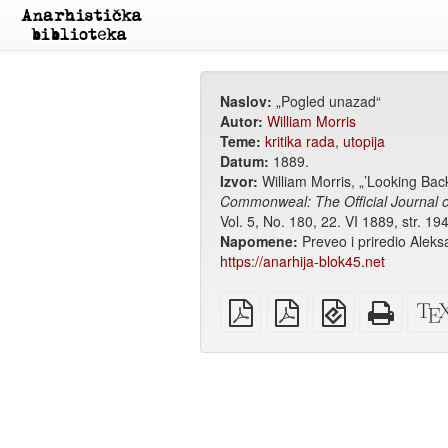
Naslov:
„Pogled unazad“
Autor:
William Morris
Teme:
kritika rada
,
utopija
Datum:
1889.
Izvor:
William Morris, „’Looking Bac
Commonweal: The Official Journal o
Vol. 5, No. 180, 22. VI 1889, str. 19
Napomene:
Preveo i priredio Aleksa
https://anarhija-blok45.net
običan
A4
EPUB
Potpun
PDF
PDF
(za
HTML
za
mobilne
(za
štampanje
uređaje)
štampu