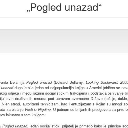
„Pogled unazad“
dvarda Belamija
Pogled unazad
(Edward Bellamy,
Looking Backward: 200
 unazad
dugo je bila jedna od najpopularnijih knjiga u Americi (obično se nav
likog odjeka i među raznim socijalističkim frakcijama i podstakla osnivanje br
aciju“ svih društvenih resursa pod upravom svemoćne Države (reč je, dakle, 
jen strogi, autoritarni tehnicizam, kao i entuzijazam s kojim su mnogi socija
voda za pisanje
Vesti iz Nigdine
. U jednom od briljantnih predgovora za prvo 
evo iskustvo s tom knjigom:
ga
Pogled unazad
, jedan socijalistički prijatelj je primetio kako je principe so