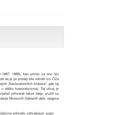
0–1887
, 1888), kao primer za ono što
odi da je po prodaji bila odmah iza
Čiča
ojnih „Nacionalističkih klubova“, gde taj
o obliku korporativizma). Taj uticaj je
listi prihvatali takve ideje, pružili su
izdanje Morisovih
Sabranih dela
, njegova
cijalizma prihvatio zahvaljujući snazi