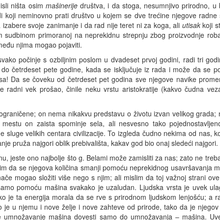
sli ništa osim
mašinerije
društva, i da stoga, nesumnjivo prirodno, u
adi koji neminovno prati društvo u kojem se dve trećine njegove radn
izabere svoje zanimanje i da rad nije teret ni za koga, ali
utisak
koji s
om sudbinom primoranoj na neprekidnu strepnju zbog proizvodnje roba
 među njima mogao pojaviti.
vako počinje s ozbiljnim poslom u dvadeset prvoj godini, radi tri godi
i do četrdeset pete godine, kada se isključuje iz rada i može da se p
sa! Da se čoveku od četrdeset pet godina sve njegove navike promene
e radni vek prošao, činile neku vrstu aristokratije (kakvo čudna veza
 ograničene; on nema nikakvu predstavu o životu izvan velikog grada; n
estu on zaista spominje sela, ali nesvesno tako pojednostavljen
 sluge velikih centara civilizacije. To izgleda čudno nekima od nas,
je pruža najgori oblik prebivališta, kakav god bio onaj sledeći najgori.
u, jeste ono najbolje što g. Belami može zamisliti za nas; zato ne treba
vim da se njegova količina smanji pomoću neprekidnog usavršavanja maš
ače mogao složiti više nego s njim; ali mislim da toj važnoj strani ove 
amo pomoću mašina svakako je uzaludan. Ljudska vrsta je uvek ulaga
ako je ta energija morala da se rve s prirodnom ljudskom lenjošću; a r
e u njemu i nove želje i nove zahteve od prirode, tako da je njegov 
 će umnožavanje mašina dovesti samo do umnožavanja – mašina. Uv