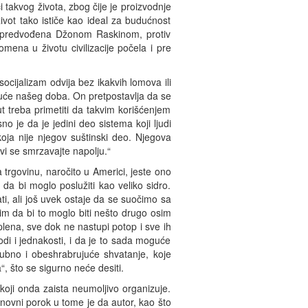
 takvog života, zbog čije je proizvodnje
život tako ističe kao ideal za budućnost
a, predvođena Džonom Raskinom, protiv
mena u životu civilizacije počela i pre
cijalizam odvija bez ikakvih lomova ili
nuće našeg doba. On pretpostavlja da se
ut treba primetiti da takvim korišćenjem
sno je da je jedini deo sistema koji ljudi
koja nije njegov suštinski deo. Njegova
 vi se smrzavajte napolju.“
 trgovinu, naročito u Americi, jeste ono
da bi moglo poslužiti kao veliko sidro.
ti, ali još uvek ostaje da se suočimo sa
im da bi to moglo biti nešto drugo osim
plena, sve dok ne nastupi potop i sve ih
di i jednakosti, i da je to sada moguće
gubno i obeshrabrujuće shvatanje, koje
, što se sigurno neće desiti.
 koji onda zaista neumoljivo organizuje.
novni porok u tome je da autor, kao što