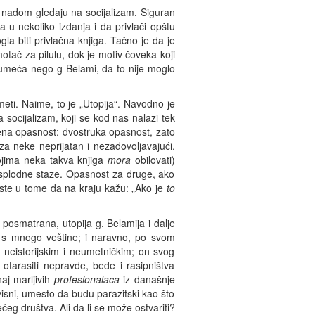
s nadom gledaju na socijalizam. Siguran
 u nekoliko izdanja i da privlači opštu
a biti privlačna knjiga. Tačno je da je
tač za pilulu, dok je motiv čoveka koji
i umeća nego g Belami, da to nije moglo
eti. Naime, to je „Utopija“. Navodno je
 socijalizam, koji se kod nas nalazi tek
đena opasnost: dvostruka opasnost, zato
za neke neprijatan i nezadovoljavajući.
ojima neka takva knjiga
mora
obilovati)
besplodne staze. Opasnost za druge, ako
este u tome da na kraju kažu: „Ako je
to
 posmatrana, utopija g. Belamija i dalje
 s mnogo veštine; i naravno, po svom
neistorijskim i neumetničkim; on svog
otarasiti nepravde, bede i rasipništva
aj marljivih
profesionalaca
iz današnje
visni, umesto da budu parazitski kao što
eg društva. Ali da li se može ostvariti?