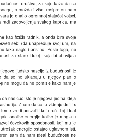
 budućnost društva, za koje kaže da se
e snage, a možda i više, rasipa: on nam
tvara je onaj o ogromnoj stajaćoj vojsci,
 radi zadovoljenja svakog kaprica, ma
ne kao fizički radnik, a onda bira svoje
osveti sebi (da unapređuje svoj um, na
 tako naglo i prisilno! Posle toga, ne
nost za stare ideje), koja bi obavljala
jegovo ljudsko naselje iz budućnosti je
o da se ne uklapaju u njegov plan o
 koji ne mogu da ne pomisle kako nam je
 da nas čudi što je njegova jedina ideja
inerije. Znam da će to viđenje deliti s
teme vredi posvetiti koju reč. Taj ideal
la onoliko energije koliko je mogla u
azvoj čovekovih sposobnosti, koji mu je
utrošak energije ostajao uglavnom isti.
eren sam da nam ideal budućnosti ne