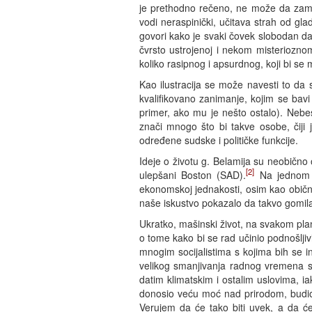
je prethodno rečeno, ne može da zami
vodi neraspinički, učitava strah od gl
govori kako je svaki čovek slobodan da 
čvrsto ustrojenoj i nekom misteriozn
koliko rasipnog i apsurdnog, koji bi se
Kao ilustracija se može navesti to da s
kvalifikovano zanimanje, kojim se bav
primer, ako mu je nešto ostalo). Nebe
znači mnogo što bi takve osobe, čiji j
određene sudske i političke funkcije.
Ideje o životu g. Belamija su neobično
[2]
ulepšani Boston (SAD).
Na jednom m
ekonomskoj jednakosti, osim kao obične
naše iskustvo pokazalo da takvo gomilan
Ukratko, mašinski život, na svakom plan
o tome kako bi se rad učinio podnošlji
mnogim socijalistima s kojima bih se in
velikog smanjivanja radnog vremena s
datim klimatskim i ostalim uslovima, i
donosio veću moć nad prirodom, budio j
Verujem da će tako biti uvek, a da