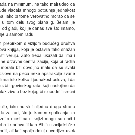
ada na minimum, na tako mali udeo da
bude vladala mnogo potpunija jednakost
vima, iako bi tome verovatno morao da se
e, u tom delu svog plana g. Belami je
od gladi, koji je danas sve što imamo,
vanje u samom radu.
om prepirkom s vizijom budućeg društva
ova knjiga, koja je ostavila tako snažan
isti veruju. Zato treba ukazati da ima i
 državne centralizacije, koja bi radila
ce morale biti dovoljno male da se svaki
poslove na pleća neke apstrakcije zvane
zma isto koliko i jednakost uslova, i da
užbi trgovinskog rata, koji nastojimo da
tak životu bez kojeg bi slobodni i srećni
je, iako ne vidi nijednu drugu stranu
de za rad, što je kamen spoticanja za
raznim mestima u knjizi mogu se naći i
 je prihvatiti kao Bibliju socijalističke
i, ali koji spolja deluju uverljivo uvek