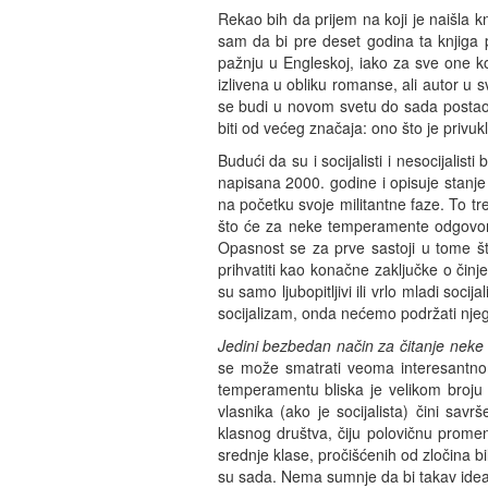
Rekao bih da prijem na koji je naišla k
sam da bi pre deset godina ta knjiga p
pažnju u Engleskoj, iako za sve one ko
izlivena u obliku romanse, ali autor u
se budi u novom svetu do sada postao t
biti od većeg značaja: ono što je privuk
Budući da su i socijalisti i nesocijalisti 
napisana 2000. godine i opisuje stanje 
na početku svoje militantne faze. To t
što će za neke temperamente odgovor na
Opasnost se za prve sastoji u tome š
prihvatiti kao konačne zaključke o čin
su samo ljubopitljivi ili vrlo mladi socij
socijalizam, onda nećemo podržati nje
Jedini bezbedan način za čitanje neke 
se može smatrati veoma interesantno
temperamentu bliska je velikom broju
vlasnika (ako je socijalista) čini sa
klasnog društva, čiju polovičnu promen
srednje klase, pročišćenih od zločina b
su sada. Nema sumnje da bi takav ideal,