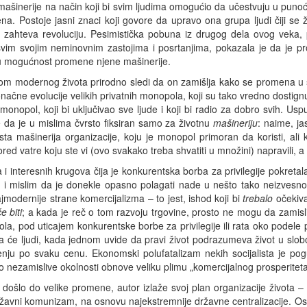
mašinerije na način koji bi svim ljudima omogućio da učestvuju u punoći
ena. Postoje jasni znaci koji govore da upravo ona grupa ljudi čiji se 
e zahteva revoluciju. Pesimistička pobuna iz drugog dela ovog vek
 svim svojim neminovnim zastojima i posrtanjima, pokazala je da je pro
 u mogućnost promene njene mašinerije.
lom modernog života prirodno sledi da on zamišlja kako se promena u so
ačne evolucije velikih privatnih monopola, koji su tako vredno dostig
 monopol, koji bi uključivao sve ljude i koji bi radio za dobro svih. Usp
 da je u mislima čvrsto fiksiran samo za životnu
mašineriju
: naime, ja
sta mašinerija organizacije, koju je monopol primoran da koristi, ali 
ed vatre koju ste vi (ovo svakako treba shvatiti u množini) napravili, a
i interesnih krugova čija je konkurentska borba za privilegije pokretala
 i mislim da je donekle opasno polagati nade u nešto tako neizvesno 
jmodernije strane komercijalizma – to jest, ishod koji bi
trebalo
očekiva
e biti
; a kada je reč o tom razvoju trgovine, prosto ne mogu da zamisl
ola, pod uticajem konkurentske borbe za privilegije ili rata oko podele 
a će ljudi, kada jednom uvide da pravi život podrazumeva život u slobo
renju po svaku cenu. Ekonomski polufatalizam nekih socijalista je po
o nezamislive okolnosti obnove veliku plimu „komercijalnog prosperiteta“
čin došlo do velike promene, autor izlaže svoj plan organizacije života –
žavni komunizam, na osnovu najekstremnije državne centralizacije. Os