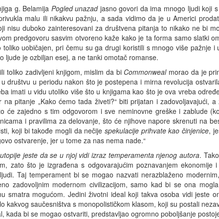
njiga g. Belamija
Pogled unazad
jasno govori da ima mnogo ljudi koji 
rivukla malu ili nikakvu pažnju, a sada vidimo da je u Americi prodata
ji nisu duboko zainteresovani za društvena pitanja to nikako ne bi mogl
 svom predgovoru sasvim otvoreno kaže kako je ta forma samo slatki omo
oliko uobičajen, pri čemu su ga drugi koristili s mnogo više pažnje 
lo ljude je ozbiljan esej, a ne tanki omotač romanse.
bili toliko zadivljeni knjigom, mislim da bi
Commonweal
morao da je prim
u društvu u periodu nakon što je postepena i mirna revolucija ostvarila
reba imati u vidu utoliko više što u knjigama kao što je ova vreba odre
 pitanje „Kako ćemo tada živeti?“ biti prijatan i zadovoljavajući, a 
to će zajedno s tim odgovorom i sve neminovne greške i zablude (k
jenicama i pravilima za delovanje, što će njihove napore skrenuti na 
alisti, koji bi takođe mogli da nečije
spekulacije
prihvate kao činjenice
, j
govo ostvarenje, jer u tome za nas nema nade.“
utopije jeste da se u njoj vidi izraz temperamenta njenog autora
. Tako
m, zato što je izgrađena s odgovarajućim poznavanjem ekonomije i
 ljudi. Taj temperament bi se mogao nazvati nerazblaženo modernim, 
vršeno zadovoljnim modernom civilizacijom, samo kad bi se ona mogla 
u smatra mogućom. Jedini životni ideal koji takva osoba vidi jeste on
ilo kakvog saučesništva s monopolističkom klasom, koji su postali neza
 kada bi se mogao ostvariti, predstavljao ogromno poboljšanje postojeć