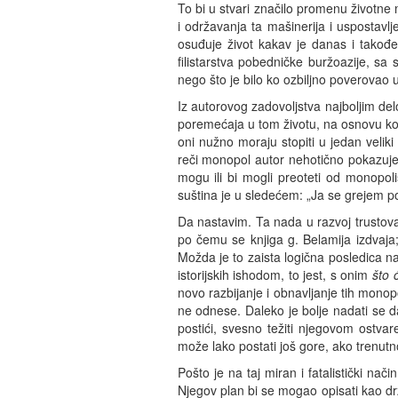
To bi u stvari značilo promenu životne 
i održavanja ta mašinerija i uspostavlj
osuđuje život kakav je danas i takođ
filistarstva pobedničke buržoazije, sa
nego što je bilo ko ozbiljno poverovao
Iz autorovog zadovoljstva najboljim de
poremećaja u tom životu, na osnovu kon
oni nužno moraju stopiti u jedan veliki
reči monopol autor nehotično pokazuje
mogu ili bi mogli preoteti od monopoli
suština je u sledećem: „Ja se grejem por
Da nastavim. Ta nada u razvoj trustova 
po čemu se knjiga g. Belamija izdvaja;
Možda je to zaista logična posledica na
istorijskih ishodom, to jest, s onim
što ć
novo razbijanje i obnavljanje tih monop
ne odnese. Daleko je bolje nadati se d
postići, svesno težiti njegovom ostva
može lako postati još gore, ako trenutn
Pošto je na taj miran i fatalistički na
Njegov plan bi se mogao opisati kao dr