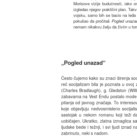
Morisove vizije budućnosti, iako on
izgledao njegov praktični plan. Ta
vojsku, samo bih se bacio na leđa i
pokušao da pročitaš
Pogled unaza
nemam nikakvu želju da živim u tom
„Pogled unazad“
Često čujemo kako su znaci širenja soci
reč socijalizam bila je poznata u ovoj
(Charles Bradlaugh), g. Gledston (Will
zabavama na Vest Endu postalo moderno
pitanja od javnog značaja. To interes
koje objavljuju nedvosmisleno socijal
sastojak u nekom romanu koji teži da 
uobičajen. Ukratko, zlatna izmaglica s
ljudske bede i težnji, i svi ljudi iznad
zabrinuto, neki s nadom.