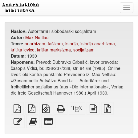
Toggl
navig
Naslov:
Autoritarni i slobodarski socijalizam
Autor:
Max Nettlau
Teme:
anarhizam
,
fašizam
,
istorija
,
istorija anarhizma
,
kritika levice
,
kritika marksizma
,
socijalizam
Datum:
1930
Napomene:
Prevod: Dubravko Grbešić. Izvor prevoda:
časopis Vidici, br. 236/237/238, str. 64-69 (1985). Online
izvor: old.kontra-punkt.info Prevedeno iz: Max Nettlau:
»Gesammelte Aufsätze Band I« — Autoritärer und
freiheitlicher sozialismus (aus »Die Internationale«, Verlag
die freie Geseltschaft Hannover 1980.) April 1930.
običan
A4
EPUB
Potpuni
XeLaTex
izvor
Izvorne
PDF
PDF
(za
HTML
izvor
u
datoteke
za
mobilne
(za
običnom
s
Uredi
Dodaj
Izaberi
štampanje
uređaje)
štampu)
tekstu
privitcima
ovaj
ovaj
pojedinačne
tekst
tekst
dijelove
zbirci
za