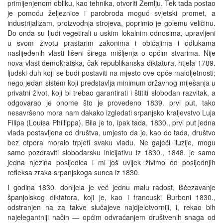
primijenjenom obliku, kao tehnika, otvoriti Zemlju. Tek tada postao
je pomoću željeznice i parobroda moguć svjetski promet, a
industrijalizam, proizvodnja strojeva, poprimio je golemu veličinu.
Do onda su ljudi vegetirali u uskim lokalnim odnosima, upravljeni
u svom životu prastarim zakonima i običajima i odlukama
naslijeđenih vlasti lišeni širega mišljenja o općim stvarima. Nije
nova vlast demokratska, čak republikanska diktatura, htjela 1789.
ljudski duh koji se budi postaviti na mjesto ove opće maloljetnosti;
nego jedan sistem koji predstavlja minimum državnog miješanja u
privatni život, koji bi trebao garantirati i štititi slobodan razvitak, a
odgovarao je onome što je provedeno 1839. prvi put, tako
nesavršeno mora nam dakako izgledati srpanjsko kraljevstvo Luja
Filipa (Louisa Phillippa). Bila je to, ipak tada, 1830., prvi put jedna
vlada postavljena od društva, umjesto da je, kao do tada, društvo
bez otpora moralo trpjeti svaku vladu. Ne gajeći iluzije, mogu
samo pozdraviti slobodarsku inicijativu iz 1830., 1848. je samo
jedna njezina posljedica i mi još uvijek živimo od posljednjih
refleksa zraka srpanjskoga sunca iz 1830.
I godina 1830. donijela je već jednu malu radost, iščezavanje
španjolskog diktatora, koji je, kao i francuski Burboni 1830.,
odstranjen na za takve slučajeve najdjelotvorniji, i, rekao bih
najelegantniji način — općim odvraćanjem društvenih snaga od