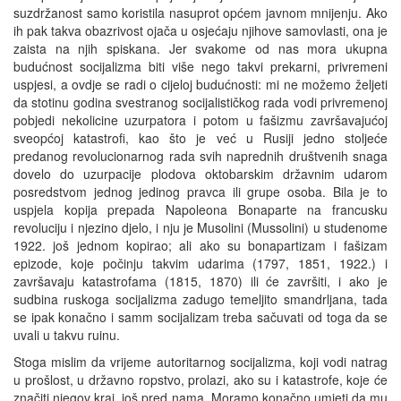
suzdržanost samo koristila nasuprot općem javnom mnijenju. Ako
ih pak takva obazrivost ojača u osjećaju njihove samovlasti, ona je
zaista na njih spiskana. Jer svakome od nas mora ukupna
budućnost socijalizma biti više nego takvi prekarni, privremeni
uspjesi, a ovdje se radi o cijeloj budućnosti: mi ne možemo željeti
da stotinu godina svestranog socijalističkog rada vodi privremenoj
pobjedi nekolicine uzurpatora i potom u fašizmu završavajućoj
sveopćoj katastrofi, kao što je već u Rusiji jedno stoljeće
predanog revolucionarnog rada svih naprednih društvenih snaga
dovelo do uzurpacije plodova oktobarskim državnim udarom
posredstvom jednog jedinog pravca ili grupe osoba. Bila je to
uspjela kopija prepada Napoleona Bonaparte na francusku
revoluciju i njezino djelo, i nju je Musolini (Mussolini) u studenome
1922. još jednom kopirao; ali ako su bonapartizam i fašizam
epizode, koje počinju takvim udarima (1797, 1851, 1922.) i
završavaju katastrofama (1815, 1870) ili će završiti, i ako je
sudbina ruskoga socijalizma zadugo temeljito smandrljana, tada
se ipak konačno i samm socijalizam treba sačuvati od toga da se
uvali u takvu ruinu.
Stoga mislim da vrijeme autoritarnog socijalizma, koji vodi natrag
u prošlost, u državno ropstvo, prolazi, ako su i katastrofe, koje će
značiti njegov kraj, još pred nama. Moramo konačno umjeti da mu