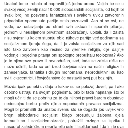
Unatoč tome trebalo bi napraviti još jednu probu. Valjda će se u
svakoj većoj zemlji naći 10.000 slobodarskih socijalista, od kojih bi
svaki broj ne posvema fanatiziranih i svakom uvidu zatvorenih
pripadnika spomenute partije smio poznavati. Ako bi se ovi, ne
vođe, uz ostavljanje po strani svih aktualnih spornih pitanja,
jednom u neusiljenom privatnom saobraćanju upitali, da li zaista
nisu svjesni u kojem stupnju obje njihove partije već godinama sa
socijalizmom tjeraju šegu, da li je zaista socijalizam za njih sad
isto tako zatvoren kao recimo za vjernike religija, čije daljnje
vođenje i pojedina pitanja oni spokojno prepuštaju teolozima? Ako
je to njima sve pravo ili ravnodušno, sad, tada se zaista ništa ne
može učiniti, tada su oni izrod čovječanstva na način religioznih
zanesenjaka, fanatika i drugih monomana, neproduktivni su kao
svi ti ekscentrici, i čovječanstvo će nastaviti svoj put bez njih.
Možda ipak poneki uviđaju u kakav su se položaj doveli, pa i ako
osobno ustraju na svojim pogledima, bilo bi tada najmanje što bi
mogli učiniti da se pobrinu za to da njihovi pravci barem obustave
nedostojnu borbu protiv njima nepoćudnih pravaca socijalizma.
Mogli bi promisliti da unatoč svemu što se događa još uvijek vrlo
brojni slobodarski socijalisti blago prosuđuju žalosna djela
komunizma i socijaldemokracije, potražiti razloge za ispriku i
nasuprot zajedničkom neprijatelju osjetiti solidarnost i da im je ova