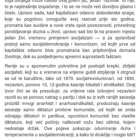
to je najstrašnije izopačenje, i to se ne može reći dovoljno glasno i
često. Upravo sada, kad kapitalizam odavno slobodarske snage,
koje su pogotovu omogućile svoj rascvat prije sto godina,
promatra kao suvišne a nove vrste opće povezanosti, privrednog
porobljavanja doziva u život, upravo sad bio bi na pravom mjestu
jedan živi, vremenu primjereni socijalizam — a za općenitost
postoji samo socijaldemokracija i komunizam, od kojih prva od
kapitalista odavno biva promatrana kao pripitomljiva domaća
životinja, dok su posljednjemu spremni suprostaviti fašizam.
Ranije su u spomenutim pokretima još postojali krepki, zbiljski
socijalisti, koji su s vremena na vrijeme gubili strpljenje li otrgnuli
se od te baruštine, tako od 1879. socijalrevolucionari, od 1890.
nezavisni, ponovo 10, 12 godina kasnije lokalisti i sindikalisti. Ovaj
izvor čini se da presušuje; za vrijeme rata izdvojeni nezavisni
razvili su se ponovo natrag u partiju i dok su iz svih ranijih secesija
proizišli mnogi anarhisti i anarhosindikalisti, produciraju kasnije
secesije samo diktaturi protivne komuniste, od kojih se onda
odvajaju diktatori in partibus, opozicioni komunisti bez vlastite
diktature, koji već počinju nalikovati nožu bez oštrice, kojem
nedostaje držak. Ove pojave pokazuju odumiranje duha i
temperamenta u socijaldemokraciji, a kako bi drukčije i moglo biti?