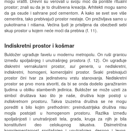
mogu vratiti. Drevni su verovali u svoju moć da ponište ritualni
prostor; znali su da je to društvena kreacija. Arhitekti mogu samo
da ga osude i sahrane pod cementom. A kako se svet sve više
cementira, tako prebivajući prostor nestaje. On preživljava samo u
pukotinama i nišama. Većina ljudi je prisiljena da obezbedi sebi
skup prostor u kojem neće moći da prebiva (f. 11).
Indiskretni prostor i košmar
Buldožer ugrađuje favelu u modernu metropolu. On ruši granicu
između spoljašnjeg i unutrašnjeg prostora (f. 12). On ugrađuje
diskretni vernakularni prostor,
sui generis
, u nediskretni,
indiskretni, homogeni, komercijalni prostor. Svaki prebivajući
prostor čini tvar za jedinstvenu vrstu stanovanja. Nediskretni
prostor se prvo mora stvoriti, da bi se onda dodelio garažiranim
ljudima u obliku stambenih jedinica. Buldožer se može uzeti za
simbol društava kao što je naše, društva koje postoji u
indiskretnom
prostoru. Takva izuzetna društva se ne mogu
porediti s bilo kojim prethodnim: preindustrijska društva nisu
mogla postojati u homogenom prostoru. Razlika između
spoljašnjosti i unutrašnjosti tela, grada, kruga za njih je bila
konstitutivni deo celokupnog iskustva. Disimetrična
komplementarnost spoljašnjeg i unutrašnjeg, desnog i levog,