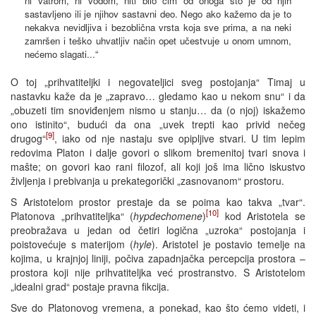
ni vatrom, ni vodom, niti bilo čim od onoga što je od njih
sastavljeno ili je njihov sastavni deo. Nego ako kažemo da je to
nekakva nevidljiva i bezoblična vrsta koja sve prima, a na neki
zamršen i teško uhvatljiv način opet učestvuje u onom umnom,
nećemo slagati...“
O toj „prihvatiteljki i negovateljici sveg postojanja“ Timaj u
nastavku kaže da je „zapravo… gledamo kao u nekom snu“ i da
„obuzeti tim snoviđenjem nismo u stanju… da (o njoj) iskažemo
ono istinito“, budući da ona „uvek trepti kao privid nečeg
[9]
drugog“
, iako od nje nastaju sve opipljive stvari. U tim lepim
redovima Platon i dalje govori o slikom bremenitoj tvari snova i
mašte; on govori kao rani filozof, ali koji još ima lično iskustvo
življenja i prebivanja u prekategorički „zasnovanom“ prostoru.
S Aristotelom prostor prestaje da se poima kao takva „tvar“.
[10]
Platonova „prihvatiteljka“ (
hypdechomene
)
kod Aristotela se
preobražava u jedan od četiri logična „uzroka“ postojanja i
poistovećuje s materijom (
hyle
). Aristotel je postavio temelje na
kojima, u krajnjoj liniji, počiva zapadnjačka percepcija prostora –
prostora koji nije prihvatiteljka već prostranstvo. S Aristotelom
„idealni grad“ postaje pravna fikcija.
Sve do Platonovog vremena, a ponekad, kao što ćemo videti, i