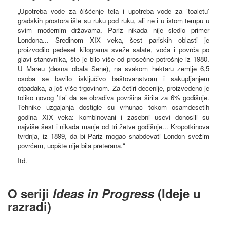
„Upotreba vode za čišćenje tela i upotreba vode za ’toaletu’
gradskih prostora išle su ruku pod ruku, ali ne i u istom tempu u
svim modernim državama. Pariz nikada nije sledio primer
Londona... Sredinom XIX veka, šest pariskih oblasti je
proizvodilo pedeset kilograma sveže salate, voća i povrća po
glavi stanovnika, što je bilo više od prosečne potrošnje iz 1980.
U Mareu (desna obala Sene), na svakom hektaru zemlje 6,5
osoba se bavilo isključivo baštovanstvom i sakupljanjem
otpadaka, a još više trgovinom. Za četiri decenije, proizvedeno je
toliko novog ’tla’ da se obradiva površina širila za 6% godišnje.
Tehnike uzgajanja dostigle su vrhunac tokom osamdesetih
godina XIX veka: kombinovani i zasebni usevi donosili su
najviše šest i nikada manje od tri žetve godišnje... Kropotkinova
tvrdnja, iz 1899, da bi Pariz mogao snabdevati London svežim
povrćem, uopšte nije bila preterana.“
Itd.
O seriji
Ideas in Progress
(Ideje u
razradi)