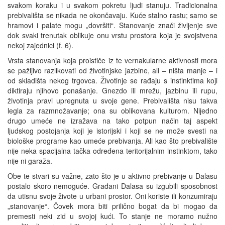
svakom koraku i u svakom pokretu ljudi stanuju. Tradicionalna
prebivališta se nikada ne okončavaju. Kuće stalno rastu; samo se
hramovi i palate mogu „dovršiti“. Stanovanje znači življenje sve
dok svaki trenutak oblikuje onu vrstu prostora koja je svojstvena
nekoj zajednici (f. 6).
Vrsta stanovanja koja proističe iz te vernakularne aktivnosti mora
se pažljivo razlikovati od životinjske jazbine, ali – ništa manje – i
od skladišta nekog trgovca. Životinje se rađaju s instinktima koji
diktiraju njihovo ponašanje. Gnezdo ili mrežu, jazbinu ili rupu,
životinja pravi upregnuta u svoje gene. Prebivališta nisu takva
legla za razmnožavanje; ona su oblikovana kulturom. Nijedno
drugo umeće ne izražava na tako potpun način taj aspekt
ljudskog postojanja koji je istorijski i koji se ne može svesti na
biološke programe kao umeće prebivanja. Ali kao što prebivalište
nije neka spacijalna tačka određena teritorijalnim instinktom, tako
nije ni garaža.
Obe te stvari su važne, zato što je u aktivno prebivanje u Dalasu
postalo skoro nemoguće. Građani Dalasa su izgubili sposobnost
da utisnu svoje živote u urbani prostor. Oni koriste ili konzumiraju
„stanovanje“. Čovek mora biti prilično bogat da bi mogao da
premesti neki zid u svojoj kući. To stanje ne moramo nužno