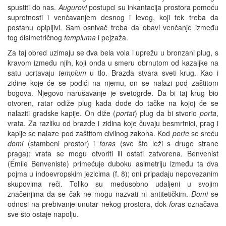
spustiti do nas.
Augurovi
postupci su inkantacija prostora pomoću
suprotnosti i venčavanjem desnog i levog, koji tek treba da
postanu opipljivi. Sam osnivač treba da obavi venčanje između
tog disimetričnog
templuma
i pejzaža.
Za taj obred uzimaju se dva bela vola i uprežu u bronzani plug, s
kravom između njih, koji onda u smeru obrnutom od kazaljke na
satu ucrtavaju
templum
u tlo. Brazda stvara sveti krug. Kao i
zidine koje će se podići na njemu, on se nalazi pod zaštitom
bogova. Njegovo narušavanje je svetogrđe. Da bi taj krug bio
otvoren, ratar odiže plug kada dođe do tačke na kojoj će se
nalaziti gradske kapije. On diže (
portat
) plug da bi stvorio
porta
,
vrata. Za razliku od brazde i zidina koje čuvaju besmrtnici, prag i
kapije se nalaze pod zaštitom civilnog zakona. Kod
porte
se sreću
domi
(stambeni prostor) i
foras
(sve što leži s druge strane
praga); vrata se mogu otvoriti ili ostati zatvorena. Benvenist
(Émile Benveniste) primećuje duboku asimetriju između ta dva
pojma u indoevropskim jezicima (f. 8); oni pripadaju nepovezanim
skupovima reči. Toliko su međusobno udaljeni u svojim
značenjima da se čak ne mogu nazvati ni antitetičkim.
Domi
se
odnosi na prebivanje unutar nekog prostora, dok
foras
označava
sve što ostaje napolju.