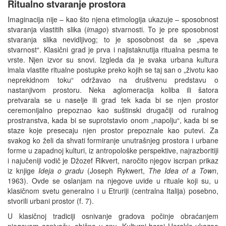
Ritualno stvaranje prostora
Imaginacija nije – kao što njena etimologija ukazuje – sposobnost
stvaranja vlastitih slika (
imago
) stvarnosti. To je pre sposobnost
stvaranja slika nevidljivog; to je sposobnost da se „speva
stvarnost“. Klasični grad je prva i najistaknutija ritualna pesma te
vrste. Njen izvor su snovi. Izgleda da je svaka urbana kultura
imala vlastite ritualne postupke preko kojih se taj san o „životu kao
neprekidnom toku“ održavao na društvenu predstavu o
nastanjivom prostoru. Neka aglomeracija koliba ili šatora
pretvarala se u naselje ili grad tek kada bi se njen prostor
ceremonijalno prepoznao kao suštinski drugačiji od ruralnog
prostranstva, kada bi se suprotstavio onom „napolju“, kada bi se
staze koje presecaju njen prostor prepoznale kao putevi. Za
svakog ko želi da shvati formiranje unutrašnjeg prostora i urbane
forme u zapadnoj kulturi, iz antropološke perspektive, najrazboritiji
i najučeniji vodič je Džozef Rikvert, naročito njegov iscrpan prikaz
iz knjige
Ideja o gradu
(Joseph Rykwert,
The Idea of a Town
,
1963). Ovde se oslanjam na njegove uvide u rituale koji su, u
klasičnom svetu generalno i u Etruriji (centralna Italija) posebno,
stvorili urbani prostor (f. 7).
U klasičnoj tradiciji osnivanje gradova počinje obraćanjem
njegovom osnivaču, obično u snu. Kulturni heroj Herakle ukazao