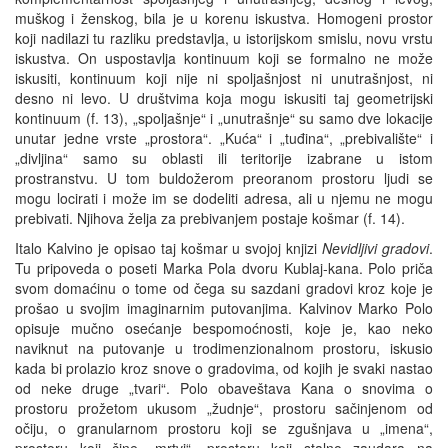
muškog i ženskog, bila je u korenu iskustva. Homogeni prostor
koji nadilazi tu razliku predstavlja, u istorijskom smislu, novu vrstu
iskustva. On uspostavlja kontinuum koji se formalno ne može
iskusiti, kontinuum koji nije ni spoljašnjost ni unutrašnjost, ni
desno ni levo. U društvima koja mogu iskusiti taj geometrijski
kontinuum (f. 13), „spoljašnje“ i „unutrašnje“ su samo dve lokacije
unutar jedne vrste „prostora“. „Kuća“ i „tuđina“, „prebivalište“ i
„divljina“ samo su oblasti ili teritorije izabrane u istom
prostranstvu. U tom buldožerom preoranom prostoru ljudi se
mogu locirati i može im se dodeliti adresa, ali u njemu ne mogu
prebivati. Njihova želja za prebivanjem postaje košmar (f. 14).
Italo Kalvino je opisao taj košmar u svojoj knjizi
Nevidljivi gradovi
.
Tu pripoveda o poseti Marka Pola dvoru Kublaj-kana. Polo priča
svom domaćinu o tome od čega su sazdani gradovi kroz koje je
prošao u svojim imaginarnim putovanjima. Kalvinov Marko Polo
opisuje mučno osećanje bespomoćnosti, koje je, kao neko
naviknut na putovanje u trodimenzionalnom prostoru, iskusio
kada bi prolazio kroz snove o gradovima, od kojih je svaki nastao
od neke druge „tvari“. Polo obaveštava Kana o snovima o
prostoru prožetom ukusom „žudnje“, prostoru sačinjenom od
očiju, o granularnom prostoru koji se zgušnjava u „imena“,
prostoru koji čine „mrtvi“, prostoru koji stalno zaudara na