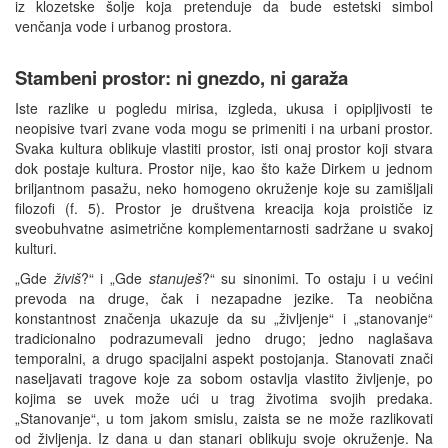
iz klozetske šolje koja pretenduje da bude estetski simbol
venčanja vode i urbanog prostora.
Stambeni prostor: ni gnezdo, ni garaža
Iste razlike u pogledu mirisa, izgleda, ukusa i opipljivosti te
neopisive tvari zvane voda mogu se primeniti i na urbani prostor.
Svaka kultura oblikuje vlastiti prostor, isti onaj prostor koji stvara
dok postaje kultura. Prostor nije, kao što kaže Dirkem u jednom
briljantnom pasažu, neko homogeno okruženje koje su zamišljali
filozofi (f. 5). Prostor je društvena kreacija koja proističe iz
sveobuhvatne asimetrične komplementarnosti sadržane u svakoj
kulturi.
„Gde
živiš
?“ i „Gde
stanuješ
?“ su sinonimi. To ostaju i u većini
prevoda na druge, čak i nezapadne jezike. Ta neobična
konstantnost značenja ukazuje da su „življenje“ i „stanovanje“
tradicionalno podrazumevali jedno drugo; jedno naglašava
temporalni, a drugo spacijalni aspekt postojanja. Stanovati znači
naseljavati tragove koje za sobom ostavlja vlastito življenje, po
kojima se uvek može ući u trag životima svojih predaka.
„Stanovanje“, u tom jakom smislu, zaista se ne može razlikovati
od življenja. Iz dana u dan stanari oblikuju svoje okruženje. Na