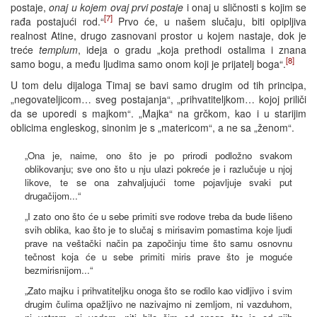
postaje,
onaj u kojem ovaj prvi postaje
i onaj u sličnosti s kojim se
[7]
rađa postajući rod.“
Prvo će, u našem slučaju, biti opipljiva
realnost Atine, drugo zasnovani prostor u kojem nastaje, dok je
treće
templum
, ideja o gradu „koja prethodi ostalima i znana
[8]
samo bogu, a među ljudima samo onom koji je prijatelj boga“.
U tom delu dijaloga Timaj se bavi samo drugim od tih principa,
„negovateljicom… sveg postajanja“, „prihvatiteljkom… kojoj priliči
da se uporedi s majkom“. „Majka“ na grčkom, kao i u starijim
oblicima engleskog, sinonim je s „matericom“, a ne sa „ženom“.
„Ona je, naime, ono što je po prirodi podložno svakom
oblikovanju; sve ono što u nju ulazi pokreće je i razlučuje u njoj
likove, te se ona zahvaljujući tome pojavljuje svaki put
drugačijom...“
„I zato ono što će u sebe primiti sve rodove treba da bude lišeno
svih oblika, kao što je to slučaj s mirisavim pomastima koje ljudi
prave na veštački način pa započinju time što samu osnovnu
tečnost koja će u sebe primiti miris prave što je moguće
bezmirisnijom...“
„Zato majku i prihvatiteljku onoga što se rodilo kao vidljivo i svim
drugim čulima opažljivo ne nazivajmo ni zemljom, ni vazduhom,