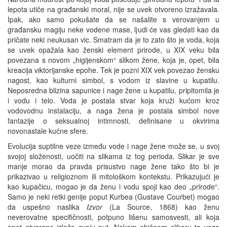
lepota utiče na građanski moral, nije se uvek otvoreno izražavala.
Ipak, ako samo pokušate da se našalite s verovanjem u
građansku magiju neke vodene mase, ljudi će vas gledati kao da
pričate neki neukusan vic. Smatram da je to zato što je voda, koja
se uvek opažala kao ženski element prirode, u XIX veku bila
povezana s novom „higijenskom“ slikom žene, koja je, opet, bila
kreacija viktorijanske epohe. Tek je pozni XIX vek povezao žensku
nagost, kao kulturni simbol, s vodom iz slavine u kupatilu.
Neposredna blizina sapunice i nage žene u kupatilu, pripitomila je
i vodu i telo. Voda je postala stvar koja kruži kućom kroz
vodovodnu instalaciju, a naga žena je postala simbol nove
fantazije o seksualnoj intimnosti, definisane u okvirima
novonastale kućne sfere.
Evolucija suptilne veze između vode i nage žene može se, u svoj
svojoj složenosti, uočiti na slikama iz tog perioda. Slikar je sve
manje morao da pravda prisustvo nage žene tako što bi je
prikazivao u religioznom ili mitološkom kontekstu. Prikazujući je
kao kupačicu, mogao je da ženu i vodu spoji kao deo „prirode“.
Samo je neki retki genije poput Kurbea (Gustave Courbet) mogao
da uspešno naslika
Izvor
(La Source, 1868) kao ženu
neverovatne specifičnosti, potpuno lišenu samosvesti, ali koja
opet otvoreno izlaže svoju put. Nekom običnom slikaru ta veza