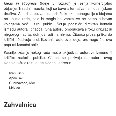
Ideas in Progress
(Ideje u razradi) je serija komercijalno
objavljenih radnih nacrta, koji se bave alternativama industrijskom
društvu. Autori su pozvani da prilože kratke monografije o idejama
na kojima rade, koje bi mogle biti zanimljive ne samo njihovim
kolegama već i široj publici. Serija podstiče direktan kontakt
između autora i čitaoca. Ona autoru omogućava široku cirkulaciju
njegovog nacrta, dok još radi na njemu. Čitaocu pruža priliku da
kritički učestvuje u oblikovanju autorove ideje, pre nego što ova
poprimi konačni oblik.
Kasnije izdanje nekog rada može uključivati autorove izmene ili
kritičke reakcije publike. Čitaoci se pozivaju da autoru ovog
izdanja pišu direktno, na sledeću adresu:
Ivan Illich
Apdo. 479
Cuernavaca, Mor.
México
Zahvalnica