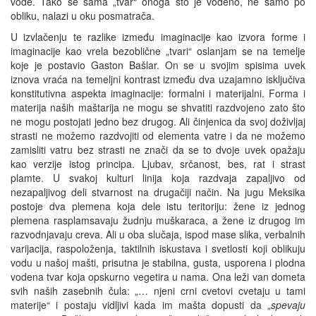
vode. Tako se sama „tvar“ onoga što je vodeno, ne samo po
obliku, nalazi u oku posmatrača.
U izvlačenju te razlike između imaginacije kao izvora forme i
imaginacije kao vrela bezoblične „tvari“ oslanjam se na temelje
koje je postavio Gaston Bašlar. On se u svojim spisima uvek
iznova vraća na temeljni kontrast između dva uzajamno isključiva
konstitutivna aspekta imaginacije: formalni i materijalni. Forma i
materija naših maštarija ne mogu se shvatiti razdvojeno zato što
ne mogu postojati jedno bez drugog. Ali činjenica da svoj doživljaj
strasti ne možemo razdvojiti od elementa vatre i da ne možemo
zamisliti vatru bez strasti ne znači da se to dvoje uvek opažaju
kao verzije istog principa. Ljubav, srčanost, bes, rat i strast
plamte. U svakoj kulturi linija koja razdvaja zapaljivo od
nezapaljivog deli stvarnost na drugačiji način. Na jugu Meksika
postoje dva plemena koja dele istu teritoriju: žene iz jednog
plemena rasplamsavaju žudnju muškaraca, a žene iz drugog im
razvodnjavaju creva. Ali u oba slučaja, ispod mase slika, verbalnih
varijacija, raspoloženja, taktilnih iskustava i svetlosti koji oblikuju
vodu u našoj mašti, prisutna je stabilna, gusta, usporena i plodna
vodena tvar koja opskurno vegetira u nama. Ona leži van dometa
svih naših zasebnih čula: „… njeni crni cvetovi cvetaju u tami
materije“ i postaju vidljivi kada im mašta dopusti da „
spevaju