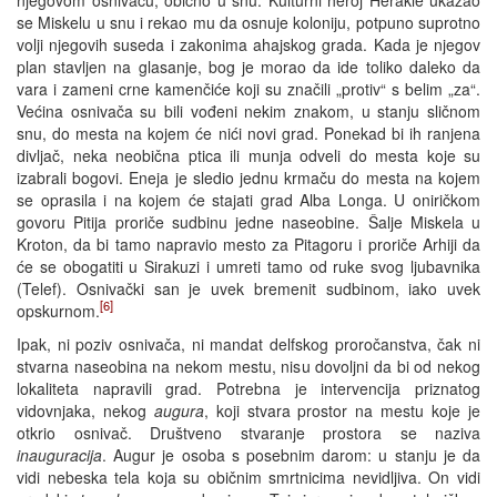
se Miskelu u snu i rekao mu da osnuje koloniju, potpuno suprotno
volji njegovih suseda i zakonima ahajskog grada. Kada je njegov
plan stavljen na glasanje, bog je morao da ide toliko daleko da
vara i zameni crne kamenčiće koji su značili „protiv“ s belim „za“.
Većina osnivača su bili vođeni nekim znakom, u stanju sličnom
snu, do mesta na kojem će nići novi grad. Ponekad bi ih ranjena
divljač, neka neobična ptica ili munja odveli do mesta koje su
izabrali bogovi. Eneja je sledio jednu krmaču do mesta na kojem
se oprasila i na kojem će stajati grad Alba Longa. U oniričkom
govoru Pitija proriče sudbinu jedne naseobine. Šalje Miskela u
Kroton, da bi tamo napravio mesto za Pitagoru i proriče Arhiji da
će se obogatiti u Sirakuzi i umreti tamo od ruke svog ljubavnika
(Telef). Osnivački san je uvek bremenit sudbinom, iako uvek
[6]
opskurnom.
Ipak, ni poziv osnivača, ni mandat delfskog proročanstva, čak ni
stvarna naseobina na nekom mestu, nisu dovoljni da bi od nekog
lokaliteta napravili grad. Potrebna je intervencija priznatog
vidovnjaka, nekog
augura
, koji stvara prostor na mestu koje je
otkrio osnivač. Društveno stvaranje prostora se naziva
inauguracija
. Augur je osoba s posebnim darom: u stanju je da
vidi nebeska tela koja su običnim smrtnicima nevidljiva. On vidi