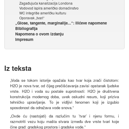
Zagađujuća kanalizacija Londona
Vodovod ispira američko domaćinstvo
WC integriše američku kulturu
Oporavak „tvari“
„Glose, tangente, marginalije...“: Ilićeve napomene
Bibliografija
Napomena o ovom izdanju
Impresum
Iz teksta
„Voda se tokom istorije opažala kao tvar koja zrači čistotom:
H2O je nova tvar, od čijeg prečišćavanja zavisi opstanak ljudske
vrste. H2O i voda su postale suprotnosti: H2O je društvena
konstrukcija modernog doba, uvek oskudni resurs, koji priziva
tehničko upravljanje. To je vidljivi fenomen koji je izgubio
sposobnost da odražava vode snova.“
„Ovde ću (nastojati) da razlučim tu ’tvar’ i njenu formu, i
razmotriti vezu koju mašta stvara između dve vrste tvari koje
čine grad: gradskog prostora i gradske vode.“