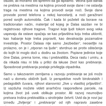
osuditi, ali moramo biti spremni da ga ispitamo. Većina ljudi danas
ne prebiva na mestima na kojima provodi svoje dane i ne ostavlja
traga na mestima na kojima provodi svoje noći. Svoje dane
provode pored telefona u nekoj kancelariji, a noći garažirani
pored svojih automobila. Čak i kada bi poželeli da borave na
tradicionalan način, materijal od kojeg je Dalas sazdan ne bi
registrovao njihove tragove. Tragovi koje ljudi tokom svog veka
uspevaju da ostave opažaju se kao prljavština koju treba ukloniti,
kao habanje koje treba popraviti, kao devalvacija pozamašne
investicije. Prostor Dalasa nije samo „bezbedan“, neosetljiv na
prolazno, on je i „otporan na ljude“: stvrdnuo se protiv oštećenja
do kojih bi moglo doći u dodiru sa životom. Popisne jedinice koje
čine Dalas, prema tome, nisu i prebivališta. Deca rastu i umiru, a
da nikada nisu ni bila u prilici da iskuse život kao prebivanje.
Sposobnost prebivanja postaje privilegija otpadnika.
Samo u takozvanim zemljama u razvoju prebivanje se još može
naći u dometu običnih ljudi. Iz perspektive novih birokratskih i
pedagoških čuvara, njihovi stanovnici „žive u vlastitoj prljavštini“.
Iz vazduha možete videti anarhično raspoređene parcele, na
kojima život još uvek oblikuje prostor. Ali razvoj neumoljivo
pretvara trošna prebivališta u sirotinjske četvrti. Uvid da je novi jaz
između „življenja“ i „prebivanja“ od njih napravio zasebne