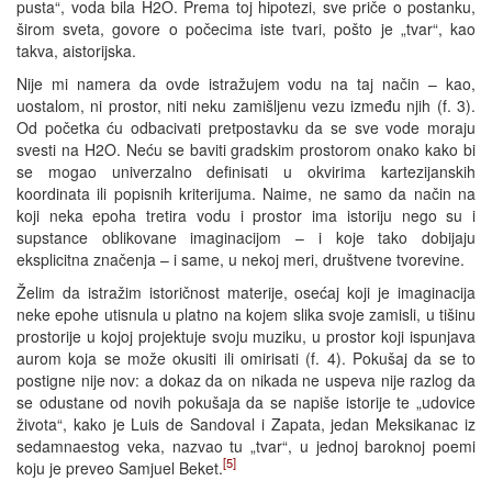
pusta“, voda bila H2O. Prema toj hipotezi, sve priče o postanku,
širom sveta, govore o počecima iste tvari, pošto je „tvar“, kao
takva, aistorijska.
Nije mi namera da ovde istražujem vodu na taj način – kao,
uostalom, ni prostor, niti neku zamišljenu vezu između njih (f. 3).
Od početka ću odbacivati pretpostavku da se sve vode moraju
svesti na H2O. Neću se baviti gradskim prostorom onako kako bi
se mogao univerzalno definisati u okvirima kartezijanskih
koordinata ili popisnih kriterijuma. Naime, ne samo da način na
koji neka epoha tretira vodu i prostor ima istoriju nego su i
supstance oblikovane imaginacijom – i koje tako dobijaju
eksplicitna značenja – i same, u nekoj meri, društvene tvorevine.
Želim da istražim istoričnost materije, osećaj koji je imaginacija
neke epohe utisnula u platno na kojem slika svoje zamisli, u tišinu
prostorije u kojoj projektuje svoju muziku, u prostor koji ispunjava
aurom koja se može okusiti ili omirisati (f. 4). Pokušaj da se to
postigne nije nov: a dokaz da on nikada ne uspeva nije razlog da
se odustane od novih pokušaja da se napiše istorije te „udovice
života“, kako je Luis de Sandoval i Zapata, jedan Meksikanac iz
sedamnaestog veka, nazvao tu „tvar“, u jednoj baroknoj poemi
[5]
koju je preveo Samjuel Beket.