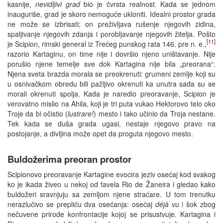
kasnije,
nevidljivi grad
bio je čvrsta realnost. Kada se jednom
inauguriše, grad je skoro nemoguće ukloniti. Idealni prostor grada
ne može se izbrisati; on preživljava rušenje njegovih zidina,
spaljivanje njegovih zdanja i porobljavanje njegovih žitelja. Pošto
[11]
je Scipion, rimski general iz Trećeg punskog rata 146. pre n. e.,
razorio Kartaginu, on time nije i dovršio njeno uništavanje. Nije
porušio njene temelje sve dok Kartagina nije bila „preorana“.
Njena sveta brazda morala se preokrenuti: grumeni zemlje koji su
u osnivačkom obredu bili pažljivo okrenuti ka unutra sada su se
morali okrenuti spolja. Kada je naredio preoravanje, Scipion je
verovatno mislio na Ahila, koji je tri puta vukao Hektorovo telo oko
Troje da bi očistio (
lustrare!
) mesto i tako učinio da Troja nestane.
Tek kada se duša grada ugasi, nestaje njegovo pravo na
postojanje, a divljina može opet da proguta njegovo mesto.
Buldožerima preoran prostor
Scipionovo preoravanje Kartagine evocira jeziv osećaj kod svakog
ko je ikada živeo u nekoj od favela Rio de Žaneira i gledao kako
buldožeri sravnjuju sa zemljom njene straćare. U tom trenutku
nerazlučivo se prepliću dva osećanja: osećaj
déjà vu
i šok zbog
nečuvene prirode konfrontacije kojoj se prisustvuje. Kartagina i