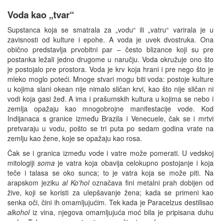
Voda kao „tvar“
Supstanca koja se smatrala za „vodu“ ili „vatru“ varirala je u
zavisnosti od kulture i epohe. A voda je uvek dvostruka. Ona
obično predstavlja prvobitni par – često blizance koji su pre
postanka ležali jedno drugome u naručju. Voda okružuje ono što
je postojalo pre prostora. Voda je krv koja hrani i pre nego što je
mleko moglo poteći. Mnoge stvari mogu biti voda: postoje kulture
u kojima slani okean nije nimalo sličan krvi, kao što nije sličan ni
vodi koja gasi žeđ. A ima i prašumskih kultura u kojima se nebo i
zemlja opažaju kao mnogobrojne manifestacije vode. Kod
Indijanaca s granice između Brazila i Venecuele, čak se i mrtvi
pretvaraju u vodu, pošto se tri puta po sedam godina vrate na
zemlju kao žene, koje se opažaju kao rosa.
Čak se i granica između vode i vatre može pomerati. U vedskoj
mitologiji
soma
je vatra koja obavija celokupno postojanje i koja
teče i talasa se oko sunca; to je vatra koja se može piti. Na
arapskom jeziku
al Ko’hol
označava fini metalni prah dobijen od
žive, koji se koristi za ulepšavanje žena; kada se primeni kao
senka oči, čini ih omamljujućim. Tek kada je Paracelzus destilisao
alkohol
iz vina, njegova omamljujuća moć bila je pripisana duhu