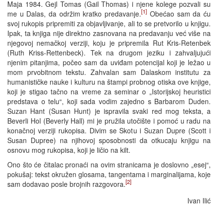
Maja 1984. Gejl Tomas (Gail Thomas) i njene kolege pozvali su
[1]
me u Dalas, da održim kratko predavanje.
Obećao sam da ću
svoj rukopis pripremiti za objavljivanje, ali to se pretvorilo u knjigu.
Ipak, ta knjiga nije direktno zasnovana na predavanju već više na
njegovoj nemačkoj verziji, koju je pripremila Rut Kris-Retenbek
(Ruth Kriss-Rettenbeck). Tek na drugom jeziku i zahvaljujući
njenim pitanjima, počeo sam da uviđam potencijal koji je ležao u
mom prvobitnom tekstu. Zahvalan sam Dalaskom institutu za
humanističke nauke i kulturu na štampi probnog otiska ove knjige,
koji je stigao tačno na vreme za seminar o „Istorijskoj heuristici
predstava o telu“, koji sada vodim zajedno s Barbarom Duden.
Suzan Hant (Susan Hunt) je ispravila svaki red mog teksta, a
Beverli Hol (Beverly Hall) mi je pružila utočište i pomoć u radu na
konačnoj verziji rukopisa. Divim se Skotu i Suzan Dupre (Scott i
Susan Dupree) na njihovoj sposobnosti da otkucaju knjigu na
osnovu mog rukopisa, koji je ličio na kilt.
Ono što će čitalac pronaći na ovim stranicama je doslovno „esej“,
pokušaj: tekst okružen glosama, tangentama i marginalijama, koje
[2]
sam dodavao posle brojnih razgovora.
Ivan Ilić