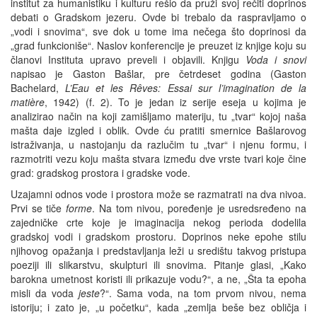
institut za humanistiku i kulturu rešio da pruži svoj rečiti doprinos
debati o Gradskom jezeru. Ovde bi trebalo da raspravljamo o
„vodi i snovima“, sve dok u tome ima nečega što doprinosi da
„grad funkcioniše“. Naslov konferencije je preuzet iz knjige koju su
članovi Instituta upravo preveli i objavili. Knjigu
Voda i snovi
napisao je Gaston Bašlar, pre četrdeset godina (Gaston
Bachelard,
L’Eau et les Rêves: Essai sur l’imagination de la
matière
, 1942) (f. 2). To je jedan iz serije eseja u kojima je
analizirao način na koji zamišljamo materiju, tu „tvar“ kojoj naša
mašta daje izgled i oblik. Ovde ću pratiti smernice Bašlarovog
istraživanja, u nastojanju da razlučim tu „tvar“ i njenu formu, i
razmotriti vezu koju mašta stvara između dve vrste tvari koje čine
grad: gradskog prostora i gradske vode.
Uzajamni odnos vode i prostora može se razmatrati na dva nivoa.
Prvi se tiče
forme
. Na tom nivou, poređenje je usredsređeno na
zajedničke crte koje je imaginacija nekog perioda dodelila
gradskoj vodi i gradskom prostoru. Doprinos neke epohe stilu
njihovog opažanja i predstavljanja leži u središtu takvog pristupa
poeziji ili slikarstvu, skulpturi ili snovima. Pitanje glasi, „Kako
barokna umetnost koristi ili prikazuje vodu?“, a ne, „Šta ta epoha
misli da voda
jeste
?“. Sama voda, na tom prvom nivou, nema
istoriju; i zato je, „u početku“, kada „zemlja beše bez obličja i