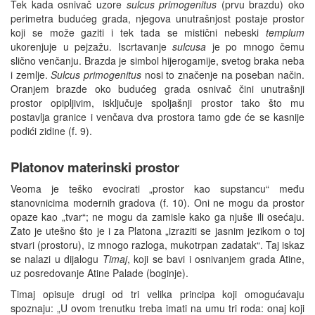
Tek kada osnivač uzore
sulcus primogenitus
(prvu brazdu) oko
perimetra budućeg grada, njegova unutrašnjost postaje prostor
koji se može gaziti i tek tada se mistični nebeski
templum
ukorenjuje u pejzažu. Iscrtavanje
sulcusa
je po mnogo čemu
slično venčanju. Brazda je simbol hijerogamije, svetog braka neba
i zemlje.
Sulcus primogenitus
nosi to značenje na poseban način.
Oranjem brazde oko budućeg grada osnivač čini unutrašnji
prostor opipljivim, isključuje spoljašnji prostor tako što mu
postavlja granice i venčava dva prostora tamo gde će se kasnije
podići zidine (f. 9).
Platonov materinski prostor
Veoma je teško evocirati „prostor kao supstancu“ među
stanovnicima modernih gradova (f. 10). Oni ne mogu da prostor
opaze kao „tvar“; ne mogu da zamisle kako ga njuše ili osećaju.
Zato je utešno što je i za Platona „izraziti se jasnim jezikom o toj
stvari (prostoru), iz mnogo razloga, mukotrpan zadatak“. Taj iskaz
se nalazi u dijalogu
Timaj
, koji se bavi i osnivanjem grada Atine,
uz posredovanje Atine Palade (boginje).
Timaj opisuje drugi od tri velika principa koji omogućavaju
spoznaju: „U ovom trenutku treba imati na umu tri roda: onaj koji