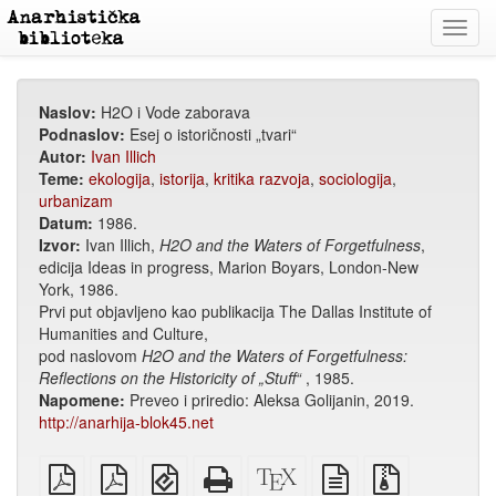
Toggl
navig
Naslov:
H2O i Vode zaborava
Podnaslov:
Esej o istoričnosti „tvari“
Autor:
Ivan Illich
Teme:
ekologija
,
istorija
,
kritika razvoja
,
sociologija
,
urbanizam
Datum:
1986.
Izvor:
Ivan Illich,
H2O and the Waters of Forgetfulness
,
edicija Ideas in progress, Marion Boyars, London-New
York, 1986.
Prvi put objavljeno kao publikacija The Dallas Institute of
Humanities and Culture,
pod naslovom
H2O and the Waters of Forgetfulness:
Reflections on the Historicity of „Stuff“
, 1985.
Napomene:
Preveo i priredio: Aleksa Golijanin, 2019.
http://anarhija-blok45.net
običan
A4
EPUB
Potpuni
XeLaTex
izvor
Izvorne
PDF
PDF
(za
HTML
izvor
u
datoteke