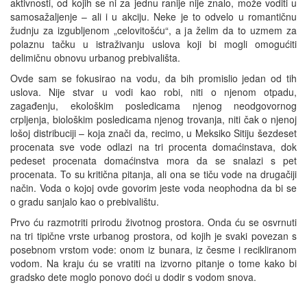
aktivnosti, od kojih se ni za jednu ranije nije znalo, može voditi u
samosažaljenje – ali i u akciju. Neke je to odvelo u romantičnu
žudnju za izgubljenom „celovitošću“, a ja želim da to uzmem za
polaznu tačku u istraživanju uslova koji bi mogli omogućiti
delimičnu obnovu urbanog prebivališta.
Ovde sam se fokusirao na vodu, da bih promislio jedan od tih
uslova. Nije stvar u vodi kao robi, niti o njenom otpadu,
zagađenju, ekološkim posledicama njenog neodgovornog
crpljenja, biološkim posledicama njenog trovanja, niti čak o njenoj
lošoj distribuciji – koja znači da, recimo, u Meksiko Sitiju šezdeset
procenata sve vode odlazi na tri procenta domaćinstava, dok
pedeset procenata domaćinstva mora da se snalazi s pet
procenata. To su kritična pitanja, ali ona se tiču vode na drugačiji
način. Voda o kojoj ovde govorim jeste voda neophodna da bi se
o gradu sanjalo kao o prebivalištu.
Prvo ću razmotriti prirodu životnog prostora. Onda ću se osvrnuti
na tri tipične vrste urbanog prostora, od kojih je svaki povezan s
posebnom vrstom vode: onom iz bunara, iz česme i recikliranom
vodom. Na kraju ću se vratiti na izvorno pitanje o tome kako bi
gradsko dete moglo ponovo doći u dodir s vodom snova.