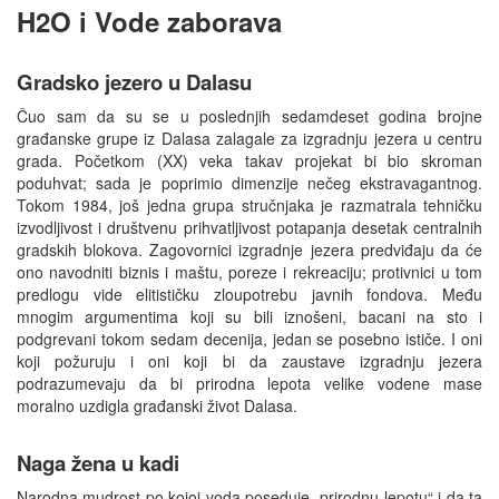
H2O i Vode zaborava
Gradsko jezero u Dalasu
Čuo sam da su se u poslednjih sedamdeset godina brojne
građanske grupe iz Dalasa zalagale za izgradnju jezera u centru
grada. Početkom (XX) veka takav projekat bi bio skroman
poduhvat; sada je poprimio dimenzije nečeg ekstravagantnog.
Tokom 1984, još jedna grupa stručnjaka je razmatrala tehničku
izvodljivost i društvenu prihvatljivost potapanja desetak centralnih
gradskih blokova. Zagovornici izgradnje jezera predviđaju da će
ono navodniti biznis i maštu, poreze i rekreaciju; protivnici u tom
predlogu vide elitističku zloupotrebu javnih fondova. Među
mnogim argumentima koji su bili iznošeni, bacani na sto i
podgrevani tokom sedam decenija, jedan se posebno ističe. I oni
koji požuruju i oni koji bi da zaustave izgradnju jezera
podrazumevaju da bi prirodna lepota velike vodene mase
moralno uzdigla građanski život Dalasa.
Naga žena u kadi
Narodna mudrost po kojoj voda poseduje „prirodnu lepotu“ i da ta