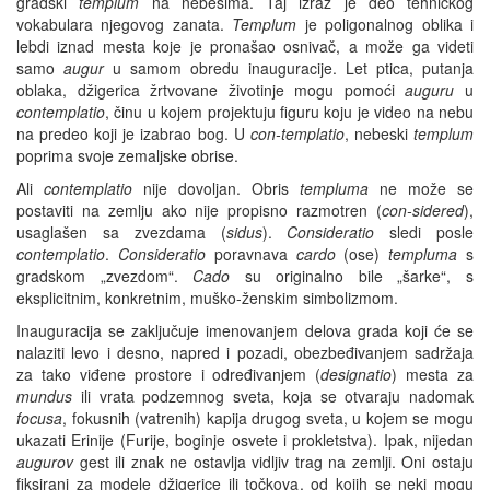
gradski
templum
na nebesima. Taj izraz je deo tehničkog
vokabulara njegovog zanata.
Templum
je poligonalnog oblika i
lebdi iznad mesta koje je pronašao osnivač, a može ga videti
samo
augur
u samom obredu inauguracije. Let ptica, putanja
oblaka, džigerica žrtvovane životinje mogu pomoći
auguru
u
contemplatio
, činu u kojem projektuju figuru koju je video na nebu
na predeo koji je izabrao bog. U
con-templatio
, nebeski
templum
poprima svoje zemaljske obrise.
Ali
contemplatio
nije dovoljan. Obris
templuma
ne može se
postaviti na zemlju ako nije propisno razmotren (
con-sidered
),
usaglašen sa zvezdama (
sidus
).
Consideratio
sledi posle
contemplatio
.
Consideratio
poravnava
cardo
(ose)
templuma
s
gradskom „zvezdom“.
Cado
su originalno bile „šarke“, s
eksplicitnim, konkretnim, muško-ženskim simbolizmom.
Inauguracija se zaključuje imenovanjem delova grada koji će se
nalaziti levo i desno, napred i pozadi, obezbeđivanjem sadržaja
za tako viđene prostore i određivanjem (
designatio
) mesta za
mundus
ili vrata podzemnog sveta, koja se otvaraju nadomak
focusa
, fokusnih (vatrenih) kapija drugog sveta, u kojem se mogu
ukazati Erinije (Furije, boginje osvete i prokletstva). Ipak, nijedan
augurov
gest ili znak ne ostavlja vidljiv trag na zemlji. Oni ostaju
fiksirani za modele džigerice ili točkova, od kojih se neki mogu