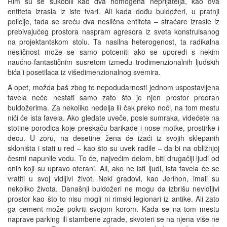
Rim su se sukobili kao dva homogena neprijatelja, kao dva
entiteta izrasla iz iste tvari. Ali kada dođu buldožeri, u pratnji
policije, tada se sreću dva neslična entiteta – straćare izrasle iz
prebivajućeg prostora naspram agresora iz sveta konstruisanog
na projektantskom stolu. Ta nasilna heterogenost, ta radikalna
nesličnost može se samo potceniti ako se uporedi s nekim
naučno-fantastičnim susretom između trodimenzionalnih ljudskih
bića i posetilaca iz višedimenzionalnog svemira.
A opet, možda baš zbog te nepodudarnosti jednom uspostavljena
favela neće nestati samo zato što je njen prostor preoran
buldožerima. Za nekoliko nedelja ili čak preko noći, na tom mestu
nići će ista favela. Ako gledate uveče, posle sumraka, videćete na
stotine porodica koje preskaču barikade i nose motke, prostirke i
decu. U zoru, na desetine žena će izaći iz svojih sklepanih
skloništa i stati u red – kao što su uvek radile – da bi na obližnjoj
česmi napunile vodu. To će, najvećim delom, biti drugačiji ljudi od
onih koji su upravo oterani. Ali, ako ne isti ljudi, ista favela će se
vratiti u svoj vidljivi život. Neki gradovi, kao Jerihon, imali su
nekoliko života. Današnji buldožeri ne mogu da izbrišu nevidljivi
prostor kao što to nisu mogli ni rimski legionari iz antike. Ali zato
ga cement može pokriti svojom korom. Kada se na tom mestu
naprave parking ili stambene zgrade, skvoteri se na njena više ne