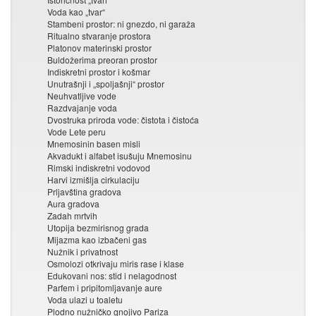
Voda kao „tvar“
Stambeni prostor: ni gnezdo, ni garaža
Ritualno stvaranje prostora
Platonov materinski prostor
Buldožerima preoran prostor
Indiskretni prostor i košmar
Unutrašnji i „spoljašnji“ prostor
Neuhvatljive vode
Razdvajanje voda
Dvostruka priroda vode: čistota i čistoća
Vode Lete peru
Mnemosinin basen misli
Akvadukt i alfabet isušuju Mnemosinu
Rimski indiskretni vodovod
Harvi izmišlja cirkulaciju
Prljavština gradova
Aura gradova
Zadah mrtvih
Utopija bezmirisnog grada
Mijazma kao izbačeni gas
Nužnik i privatnost
Osmolozi otkrivaju miris rase i klase
Edukovani nos: stid i nelagodnost
Parfem i pripitomljavanje aure
Voda ulazi u toaletu
Plodno nužničko gnojivo Pariza