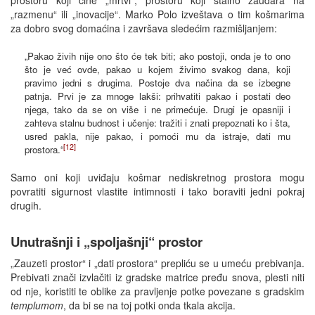
„razmenu“ ili „inovacije“. Marko Polo izveštava o tim košmarima
za dobro svog domaćina i završava sledećim razmišljanjem:
„Pakao živih nije ono što će tek biti; ako postoji, onda je to ono
što je već ovde, pakao u kojem živimo svakog dana, koji
pravimo jedni s drugima. Postoje dva načina da se izbegne
patnja. Prvi je za mnoge lakši: prihvatiti pakao i postati deo
njega, tako da se on više i ne primećuje. Drugi je opasniji i
zahteva stalnu budnost i učenje: tražiti i znati prepoznati ko i šta,
usred pakla, nije pakao, i pomoći mu da istraje, dati mu
[12]
prostora.“
Samo oni koji uviđaju košmar nediskretnog prostora mogu
povratiti sigurnost vlastite intimnosti i tako boraviti jedni pokraj
drugih.
Unutrašnji i „spoljašnji“ prostor
„Zauzeti prostor“ i „dati prostora“ prepliću se u umeću prebivanja.
Prebivati znači izvlačiti iz gradske matrice pređu snova, plesti niti
od nje, koristiti te oblike za pravljenje potke povezane s gradskim
templumom
, da bi se na toj potki onda tkala akcija.