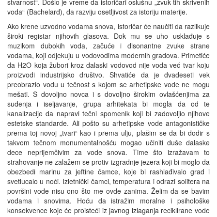
stvarnost“. Došlo je vreme da istoričari oslušnu „zvuk tih skrivenih
voda“ (Bachelard), da razviju osetljivost za istoriju materije.
Ako krene uzvodno vodama snova, istoričar će naučiti da razlikuje
široki registar njihovih glasova. Dok mu se uho usklađuje s
muzikom dubokih voda, začuće i disonantne zvuke strane
vodama, koji odjekuju u vodovodima modernih gradova. Primetiće
da H2O koja žubori kroz dalaski vodovod nije voda već tvar koju
proizvodi industrijsko društvo. Shvatiće da je dvadeseti vek
preobrazio vodu u tečnost s kojom se arhetipske vode ne mogu
mešati. S dovoljno novca i s dovoljno širokim ovlašćenjima za
suđenja i iseljavanje, grupa arhitekata bi mogla da od te
kanalizacije da napravi tečni spomenik koji bi zadovoljio njihove
estetske standarde. Ali pošto su arhetipske vode antagonističke
prema toj novoj „tvari“ kao i prema ulju, plašim se da bi dodir s
takvom tečnom monumentalnošću mogao učiniti duše dalaske
dece neprijemčivim za vode snova. Time što izražavam to
strahovanje ne zalažem se protiv izgradnje jezera koji bi moglo da
obezbedi marinu za jeftine čamce, koje bi rashlađivalo grad i
svetlucalo u noći. Izletnički čamci, temperatura i odrazi solitera na
površini vode nisu ono što me ovde zanima. Želim da se bavim
vodama i snovima. Hoću da istražim moralne i psihološke
konsekvence koje će proisteći iz javnog izlaganja reciklirane vode