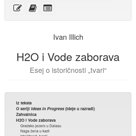
za
mobilne
(za
običnom
s
Uredi
Dodaj
Izaberi
štampanje
uređaje)
štampu)
tekstu
privitcima
ovaj
ovaj
pojedinačne
tekst
tekst
dijelove
zbirci
za
zbirku
Ivan Illich
H2O i Vode zaborava
Esej o istoričnosti „tvari“
Iz teksta
O seriji
Ideas in Progress
(Ideje u razradi)
Zahvalnica
H2O i Vode zaborava
Gradsko jezero u Dalasu
Naga žena u kadi
Istoričnost „tvari“