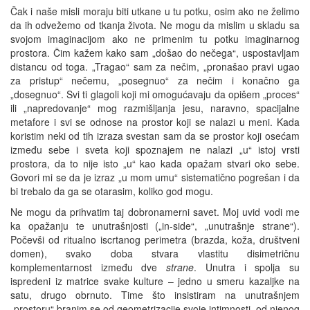
Čak i naše misli moraju biti utkane u tu potku, osim ako ne želimo
da ih odvežemo od tkanja života. Ne mogu da mislim u skladu sa
svojom imaginacijom ako ne primenim tu potku imaginarnog
prostora. Čim kažem kako sam „došao do nečega“, uspostavljam
distancu od toga. „Tragao“ sam za nečim, „pronašao pravi ugao
za pristup“ nečemu, „posegnuo“ za nečim i konačno ga
„dosegnuo“. Svi ti glagoli koji mi omogućavaju da opišem „proces“
ili „napredovanje“ mog razmišljanja jesu, naravno, spacijalne
metafore i svi se odnose na prostor koji se nalazi u meni. Kada
koristim neki od tih izraza svestan sam da se prostor koji osećam
između sebe i sveta koji spoznajem ne nalazi „u“ istoj vrsti
prostora, da to nije isto „u“ kao kada opažam stvari oko sebe.
Govori mi se da je izraz „u mom umu“ sistematično pogrešan i da
bi trebalo da ga se otarasim, koliko god mogu.
Ne mogu da prihvatim taj dobronamerni savet. Moj uvid vodi me
ka opažanju te unutrašnjosti („in-side“, „unutrašnje strane“).
Počevši od ritualno iscrtanog perimetra (brazda, koža, društveni
domen), svako doba stvara vlastitu disimetričnu
komplementarnost između dve
strane
. Unutra i spolja su
ispredeni iz matrice svake kulture – jedno u smeru kazaljke na
satu, drugo obrnuto. Time što insistiram na unutrašnjem
„prostoru“ branim se od geometrizacije svoje intimnosti, od njenog