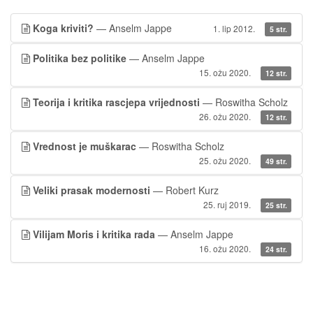
Koga kriviti?
— Anselm Jappe
1. lip 2012.
5 str.
Politika bez politike
— Anselm Jappe
15. ožu 2020.
12 str.
Teorija i kritika rascjepa vrijednosti
— Roswitha Scholz
26. ožu 2020.
12 str.
Vrednost je muškarac
— Roswitha Scholz
25. ožu 2020.
49 str.
Veliki prasak modernosti
— Robert Kurz
25. ruj 2019.
25 str.
Vilijam Moris i kritika rada
— Anselm Jappe
16. ožu 2020.
24 str.