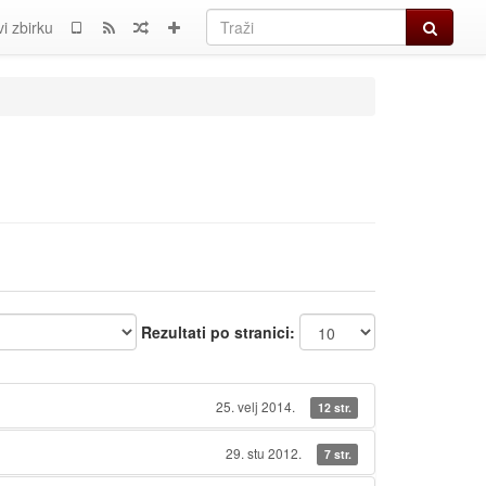
Traži
i zbirku
Rezultati po stranici:
25. velj 2014.
12 str.
29. stu 2012.
7 str.