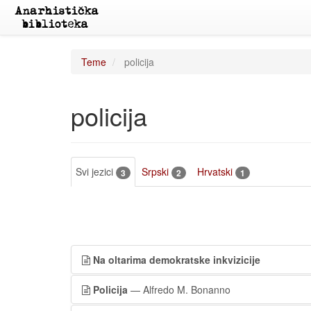
Teme
policija
policija
Svi jezici
Srpski
Hrvatski
3
2
1
Na oltarima demokratske inkvizicije
Policija
— Alfredo M. Bonanno