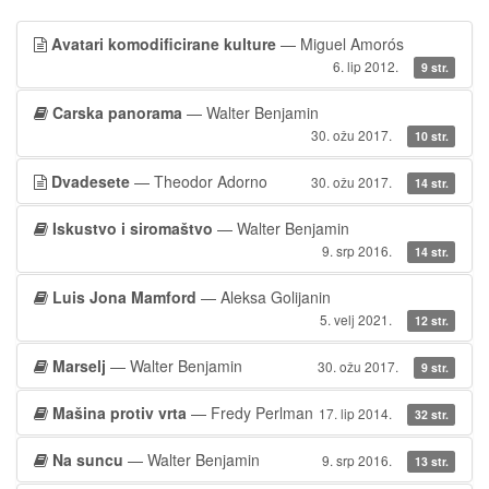
Avatari komodificirane kulture
— Miguel Amorós
6. lip 2012.
9 str.
Carska panorama
— Walter Benjamin
30. ožu 2017.
10 str.
Dvadesete
— Theodor Adorno
30. ožu 2017.
14 str.
Iskustvo i siromaštvo
— Walter Benjamin
9. srp 2016.
14 str.
Luis Jona Mamford
— Aleksa Golijanin
5. velj 2021.
12 str.
Marselj
— Walter Benjamin
30. ožu 2017.
9 str.
Mašina protiv vrta
— Fredy Perlman
17. lip 2014.
32 str.
Na suncu
— Walter Benjamin
9. srp 2016.
13 str.