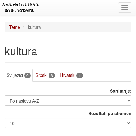
Toggl
navig
Teme
kultura
kultura
Svi jezici
Srpski
Hrvatski
9
8
1
Sortiranje:
Rezultati po stranici: