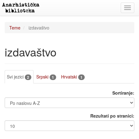
Toggl
navig
Teme
izdavaštvo
izdavaštvo
Svi jezici
Srpski
Hrvatski
2
1
1
Sortiranje:
Rezultati po stranici: