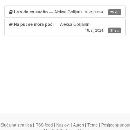
La vida es sueño
— Aleksa Golijanin
3. velj 2024.
25 str.
Na put se mora poći
— Aleksa Golijanin
18. sij 2024.
31 str.
Slučajna stranica
|
RSS feed
|
Naslovi
|
Autori
|
Teme
|
Posljednji unosi