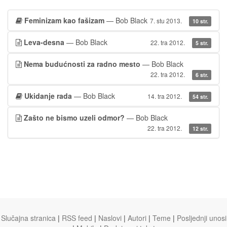
Feminizam kao fašizam
— Bob Black
7. stu 2013.
10 str.
Leva-desna
— Bob Black
22. tra 2012.
5 str.
Nema budućnosti za radno mesto
— Bob Black
22. tra 2012.
6 str.
Ukidanje rada
— Bob Black
14. tra 2012.
54 str.
Zašto ne bismo uzeli odmor?
— Bob Black
22. tra 2012.
12 str.
Slučajna stranica
|
RSS feed
|
Naslovi
|
Autori
|
Teme
|
Posljednji unosi