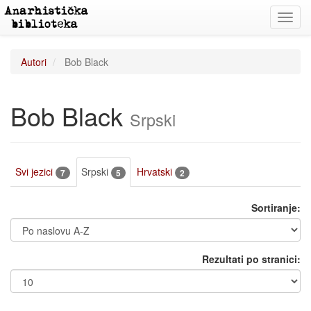
Toggl
navig
Autori
Bob Black
Bob Black
Srpski
Svi jezici
Srpski
Hrvatski
7
5
2
Sortiranje:
Rezultati po stranici: