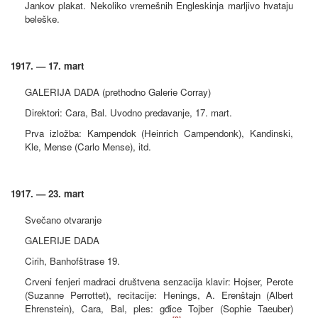
Jankov plakat. Nekoliko vremešnih Engleskinja marljivo hvataju
beleške.
1917. — 17. mart
GALERIJA DADA (prethodno Galerie Corray)
Direktori: Cara, Bal. Uvodno predavanje, 17. mart.
Prva izložba: Kampendok (Heinrich Campendonk), Kandinski,
Kle, Mense (Carlo Mense), itd.
1917. — 23. mart
Svečano otvaranje
GALERIJE DADA
Cirih, Banhofštrase 19.
Crveni fenjeri madraci društvena senzacija klavir: Hojser, Perote
(Suzanne Perrottet), recitacije: Henings, A. Erenštajn (Albert
Ehrenstein), Cara, Bal, ples: gđice Tojber (Sophie Taeuber)