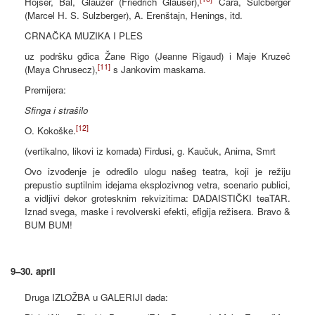
Hojser, Bal, Glauzer (Friedrich Glauser),
Cara, Šulcberger
(Marcel H. S. Sulzberger), A. Erenštajn, Henings, itd.
CRNAČKA MUZIKA I PLES
uz podršku gđica Žane Rigo (Jeanne Rigaud) i Maje Kruzeč
[11]
(Maya Chrusecz),
s Jankovim maskama.
Premijera:
Sfinga i strašilo
[12]
O. Kokoške.
(vertikalno, likovi iz komada) Firdusi, g. Kaučuk, Anima, Smrt
Ovo izvođenje je odredilo ulogu našeg teatra, koji je režiju
prepustio suptilnim idejama eksplozivnog vetra, scenario publici,
a vidljivi dekor grotesknim rekvizitima: DADAISTIČKI teaTAR.
Iznad svega, maske i revolverski efekti, efigija režisera. Bravo &
BUM BUM!
9–30. april
Druga IZLOŽBA u GALERIJI dada: