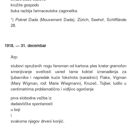
kružite gospodo
buka razbija farmaceutske zagonetke.
*)
Pokret Dada
(Mouvement Dada), Zürich, Seehof, Schifflände
28.
1918. — 31. decembar
Arp:
stubovi opruženih nogu fenomen od kartona ples krater gramofon
smenjivanje svetlosti usred tame koktel iznenađenja za
ljubavnike i napredak kuće fokstrota (saradnici) Flake, Vigman
(Mary Wigman, rođ. Marie Wiegmann), Kruzeč, Tojber, ludilo u
centimetrima problematično i vidljivo ogorčenje
prva slobodna vežba iz
dadaističke spontanosti
u boji
i
svakome njegov drveni konjić.