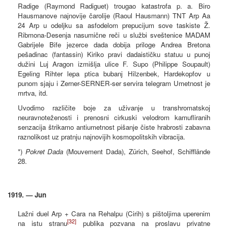
Radige (Raymond Radiguet) trougao katastrofa p. a. Biro
Hausmanove najnovije čarolije (Raoul Hausmann) TNT Arp Aa
24 Arp u odeljku sa asfodelom prepucijum sove taskiste Ž.
Ribmona-Desenja nasumične reči u službi sveštenice MADAM
Gabrijele Bife jezerce dada dobija priloge Andrea Bretona
pešadinac (fantassin) Kiriko pravi dadaističku statuu u punoj
dužini Luj Aragon izmišlja ulice F. Supo (Philippe Soupault)
Egeling Rihter lepa ptica bubanj Hilzenbek, Hardekopfov u
punom sjaju i Zerner-SERNER-ser servira telegram Umetnost je
mrtva, itd.
Uvodimo različite boje za uživanje u transhromatskoj
neuravnoteženosti i prenosni cirkuski velodrom kamufliranih
senzacija štrikamo antiumetnost pišanje čiste hrabrosti zabavna
raznolikost uz pratnju najnovijih kosmopolitskih vibracija.
*)
Pokret Dada
(Mouvement Dada), Zürich, Seehof, Schifflände
28.
1919. — Jun
Lažni duel Arp + Cara na Rehalpu (Cirih) s pištoljima uperenim
[32]
na istu stranu
publika pozvana na proslavu privatne