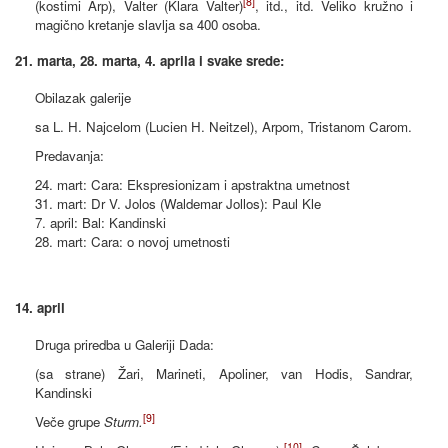
[8]
(kostimi Arp), Valter (Klara Valter)
, itd., itd. Veliko kružno i
magično kretanje slavlja sa 400 osoba.
21. marta, 28. marta, 4. aprila i svake srede:
Obilazak galerije
sa L. H. Najcelom (Lucien H. Neitzel), Arpom, Tristanom Carom.
Predavanja:
24. mart: Cara: Ekspresionizam i apstraktna umetnost
31. mart: Dr V. Jolos (Waldemar Jollos): Paul Kle
7. april: Bal: Kandinski
28. mart: Cara: o novoj umetnosti
14. april
Druga priredba u Galeriji Dada:
(sa strane) Žari, Marineti, Apoliner, van Hodis, Sandrar,
Kandinski
[9]
Veče grupe
Sturm.
[10]