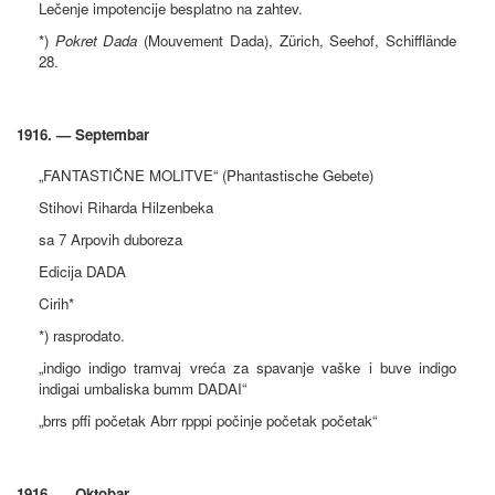
Lečenje impotencije besplatno na zahtev.
*)
Pokret Dada
(Mouvement Dada), Zürich, Seehof, Schifflände
28.
1916. — Septembar
„FANTASTIČNE MOLITVE“ (Phantastische Gebete)
Stihovi Riharda Hilzenbeka
sa 7 Arpovih duboreza
Edicija DADA
Cirih*
*) rasprodato.
„indigo indigo tramvaj vreća za spavanje vaške i buve indigo
indigai umbaliska bumm DADAI“
„brrs pffi početak Abrr rpppi počinje početak početak“
1916. — Oktobar