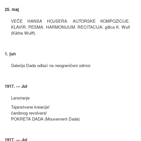
25. maj
VEČE HANSA HOJSERA. AUTORSKE KOMPOZICIJE.
KLAVIR. PESMA. HARMONIJUM. RECITACIJA: gđica K. Wulf
(Käthe Wulff).
1. jun
Galerija Dada odlazi na neograničeni odmor.
1917. — Jul
Lansiranje
Tajanstvene kreacije!
čarobnog revolvera!
POKRETA DADA (Mouvement Dada)
1917. — Jul