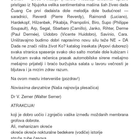
pristigao iz Njujorka velika sentimentalna mašina šah živeo dada
Čuang Ce prvi dadaista dole melodija dole budućnost —
saradnici, Reverdi (Pierre Reverdy), Raimondi (Luciano),
Hardekopf, Hilzenbek, Pikabija, Prampolini, Biro, Supo (Philippe
Soupault), Arp, Segal, Sbarbaro (Camillo), Janko, Rihter, Derme
(Paul Dermée), Uidobro (Vicente Huidobro), Savinio, Cara.
Uništavajmo budimo dobri napravimo novu silu teže NE = DA
Dada ne znači ništa život Ko? katalog insekata (Arpovi duborezi)
svaka stranica spasenje svako oko salto mortale dole kubizam i
futurizam svaka rečenica prasak automobilske sirene mešajmo
mešajmo prijatelji i braćo buržujska salata u lavoru večnosti je
bljutava i ja mrzim zdrav razum.
Na ovom mestu interveniše (pozdrav!)
Novissima danzatrice
(Naša najnovija plesačica)
Dr V. Zerner (Walter Serner)
ATRAKCIJA!
koji je dobro uočio i zgnječio vaške između moždanih membrana
grofova dobrote.
Ali, mehanizam okreće
okreće okreće nokturalne bedekere (vodiče) istorije
struže zube časova