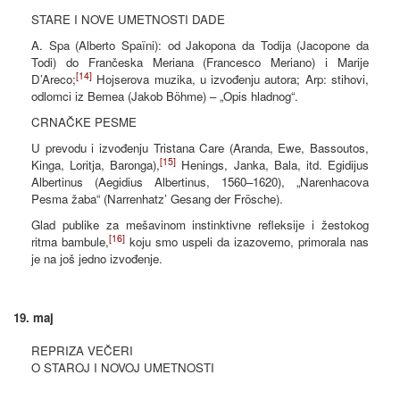
STARE I NOVE UMETNOSTI DADE
A. Spa (Alberto Spaïni): od Jakopona da Todija (Jacopone da
Todi) do Frančeska Meriana (Francesco Meriano) i Marije
[14]
D’Areco;
Hojserova muzika, u izvođenju autora; Arp: stihovi,
odlomci iz Bemea (Jakob Böhme) – „Opis hladnog“.
CRNAČKE PESME
U prevodu i izvođenju Tristana Care (Aranda, Ewe, Bassoutos,
[15]
Kinga, Loritja, Baronga),
Henings, Janka, Bala, itd. Egidijus
Albertinus (Aegidius Albertinus, 1560–1620), „Narenhacova
Pesma žaba“ (Narrenhatz’ Gesang der Frösche).
Glad publike za mešavinom instinktivne refleksije i žestokog
[16]
ritma bambule,
koju smo uspeli da izazovemo, primorala nas
je na još jedno izvođenje.
19. maj
REPRIZA VEČERI
O STAROJ I NOVOJ UMETNOSTI