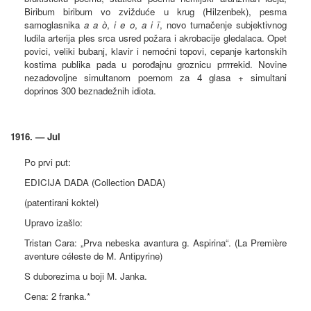
Biribum biribum vo zvižduće u krug (Hilzenbek), pesma
samoglasnika
a a ò
,
i e o
,
a i ï
, novo tumačenje subjektivnog
ludila arterija ples srca usred požara i akrobacije gledalaca. Opet
povici, veliki bubanj, klavir i nemoćni topovi, cepanje kartonskih
kostima publika pada u porođajnu groznicu prrrrekid. Novine
nezadovoljne simultanom poemom za 4 glasa + simultani
doprinos 300 beznadežnih idiota.
1916. — Jul
Po prvi put:
EDICIJA DADA (Collection DADA)
(patentirani koktel)
Upravo izašlo:
Tristan Cara: „Prva nebeska avantura g. Aspirina“. (La Première
aventure céleste de M. Antipyrine)
S duborezima u boji M. Janka.
Cena: 2 franka.*