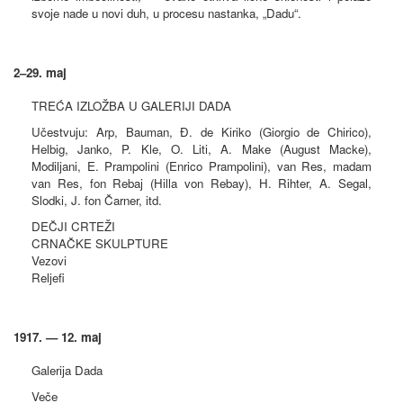
svoje nade u novi duh, u procesu nastanka, „Dadu“.
2–29. maj
TREĆA IZLOŽBA U GALERIJI DADA
Učestvuju: Arp, Bauman, Đ. de Kiriko (Giorgio de Chirico),
Helbig, Janko, P. Kle, O. Liti, A. Make (August Macke),
Modiljani, E. Prampolini (Enrico Prampolini), van Res, madam
van Res, fon Rebaj (Hilla von Rebay), H. Rihter, A. Segal,
Slodki, J. fon Čarner, itd.
DEČJI CRTEŽI
CRNAČKE SKULPTURE
Vezovi
Reljefi
1917. — 12. maj
Galerija Dada
Veče