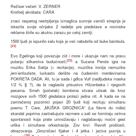
Režiser večeri: V. ZERNER
Krotitelj akrobata: CARA
znaci raspetog nestrpljenja izmaglica sumnje varniči strepnja je
iskezila svoje očnjake 2 nedelje pre predstave a novinske
reklame širile su akutnu zarazu po celoj zemlji.
1500 ljudi je ispunilo salu koja je već nabubrila od buke bambula.
[24]
Evo Egelinga koji povezuje zid i more i ukazuje nam na pravu
[25]
putanju slikarstva budućnosti;
a Suzana Perote igra na
muziku Erika Satija (+ recitacije), muzička ironija nemuzike
jem’enfoutiste
, luckasto derište na čudesnim merdevinama
POKRETA DADA. Ali, tu je sada i gđica Vulf (nadljudska maska
1/2 % § ?), da bi naglasila prisustvo Hilzenbeka i njegovih
pesama. Smeh (početak) bombona stvara utisak da kroz
mozgove svih 1500 gledalaca prolazi jedna nit. A kada se na
zamračenoj pozornici pojavi 20 ljudi koji recituju simultanu
poemu T. Care, „MUŠKA GROZNICA“ (La fièvre du mâle)
skandal poprima zastrašujuće razmere u sali se formiraju ostrva
spontanosti koja prate umnožavaju i naglašavaju moćni gest
urlika i simultane orkestracije. Zov krvi. Revolt prošlosti,
obrazovanja. „Grozničavi fijaker i 4 jetka i jeziva pucnja u
[26]