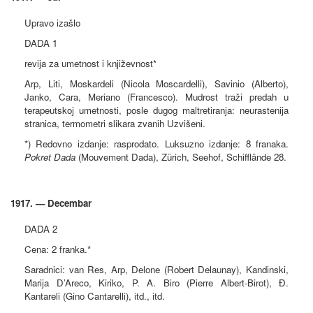
Upravo izašlo
DADA 1
revija za umetnost i književnost*
Arp, Liti, Moskardeli (Nicola Moscardelli), Savinio (Alberto),
Janko, Cara, Meriano (Francesco). Mudrost traži predah u
terapeutskoj umetnosti, posle dugog maltretiranja: neurastenija
stranica, termometri slikara zvanih Uzvišeni.
*) Redovno izdanje: rasprodato. Luksuzno izdanje: 8 franaka.
Pokret Dada
(Mouvement Dada), Zürich, Seehof, Schifflände 28.
1917. — Decembar
DADA 2
Cena: 2 franka.*
Saradnici: van Res, Arp, Delone (Robert Delaunay), Kandinski,
Marija D’Areco, Kiriko, P. A. Biro (Pierre Albert-Birot), Đ.
Kantareli (Gino Cantarelli), itd., itd.