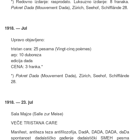
*) Redovno izdanje: rasprodato. Luksuzno izdanje: 8 franaka.
Pokret Dada
(Mouvement Dada), Zürich, Seehof, Schifflände 28.
1918. — Jul
Upravo objavljeno:
tristan cara: 25 pesama (Vingt-cinq poèmes)
arp: 10 duboreza
edicija dada
CENA: 3 franka.*
*)
Pokret Dada
(Mouvement Dada), Zürich, Seehof, Schifflände
28.
1918. — 23. jul
Sala Majze (Salle zur Meise)
VEČE TRISTANA CARE
Manifest, antiteza teza antifilozofija, DadA, DADA, DADA, daDa
spontanost dadaističko gađenje dadaistički SMEH pesma