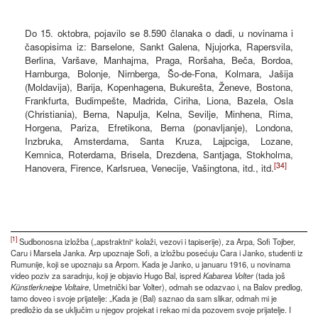
Do 15. oktobra, pojavilo se 8.590 članaka o dadi, u novinama i
časopisima iz: Barselone, Sankt Galena, Njujorka, Rapersvila,
Berlina, Varšave, Manhajma, Praga, Roršaha, Beča, Bordoa,
Hamburga, Bolonje, Nirnberga, Šo-de-Fona, Kolmara, Jašija
(Moldavija), Barija, Kopenhagena, Bukurešta, Ženeve, Bostona,
Frankfurta, Budimpešte, Madrida, Ciriha, Liona, Bazela, Osla
(Christiania), Berna, Napulja, Kelna, Sevilje, Minhena, Rima,
Horgena, Pariza, Efretikona, Berna (ponavljanje), Londona,
Inzbruka, Amsterdama, Santa Kruza, Lajpciga, Lozane,
Kemnica, Roterdama, Brisela, Drezdena, Santjaga, Stokholma,
[34]
Hanovera, Firence, Karlsruea, Venecije, Vašingtona, itd., itd.
[1]
Sudbonosna izložba („apstraktni“ kolaži, vezovi i tapiserije), za Arpa, Sofi Tojber,
Caru i Marsela Janka. Arp upoznaje Sofi, a izložbu posećuju Cara i Janko, studenti iz
Rumunije, koji se upoznaju sa Arpom. Kada je Janko, u januaru 1916, u novinama
video poziv za saradnju, koji je objavio Hugo Bal, ispred
Kabarea Volter
(tada još
Künstlerkneipe Voltaire
, Umetnički bar Volter), odmah se odazvao i, na Balov predlog,
tamo doveo i svoje prijatelje: „Kada je (Bal) saznao da sam slikar, odmah mi je
predložio da se uključim u njegov projekat i rekao mi da pozovem svoje prijatelje. I