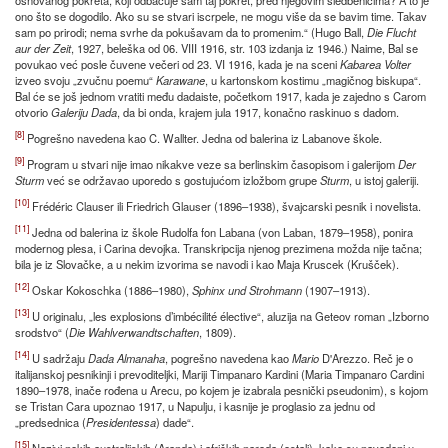
osnovanog pokreta, koji odbacuje sam taj pokret, pred njegovim sledbenicima? A to je
ono što se dogodilo. Ako su se stvari iscrpele, ne mogu više da se bavim time. Takav
sam po prirodi; nema svrhe da pokušavam da to promenim.“ (Hugo Ball,
Die Flucht
aur der Zeit
, 1927, beleška od 06. VIII 1916, str. 103 izdanja iz 1946.) Naime, Bal se
povukao već posle čuvene večeri od 23. VI 1916, kada je na sceni
Kabarea Volter
izveo svoju „zvučnu poemu“
Karawane
, u kartonskom kostimu „magičnog biskupa“.
Bal će se još jednom vratiti među dadaiste, početkom 1917, kada je zajedno s Carom
otvorio
Galeriju Dada
, da bi onda, krajem jula 1917, konačno raskinuo s dadom.
[8]
Pogrešno navedena kao C. Wallter. Jedna od balerina iz Labanove škole.
[9]
Program u stvari nije imao nikakve veze sa berlinskim časopisom i galerijom
Der
Sturm
već se održavao uporedo s gostujućom izložbom grupe
Sturm
, u istoj galeriji.
[10]
Frédéric Clauser ili Friedrich Glauser (1896–1938), švajcarski pesnik i novelista.
[11]
Jedna od balerina iz škole Rudolfa fon Labana (von Laban, 1879–1958), ponira
modernog plesa, i Carina devojka. Transkripcija njenog prezimena možda nije tačna;
bila je iz Slovačke, a u nekim izvorima se navodi i kao Maja Kruscek (Krušček).
[12]
Oskar Kokoschka (1886–1980),
Sphinx und Strohmann
(1907–1913).
[13]
U originalu, „les explosions d’imbécilité élective“, aluzija na Geteov roman „Izborno
srodstvo“ (
Die
Wahlverwandtschaften
, 1809).
[14]
U sadržaju
Dada Almanaha
, pogrešno navedena kao
Mario
D'Arezzo. Reč je o
italijanskoj pesnikinji i prevoditeljki, Mariji Timpanaro Kardini (Maria Timpanaro Cardini
1890–1978, inače rođena u Arecu, po kojem je izabrala pesnički pseudonim), s kojom
se Tristan Cara upoznao 1917, u Napulju, i kasnije je proglasio za jednu od
„predsednica (
Presidentessa
) dade“.
[15]