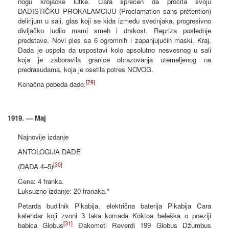
nogu krojačke lutke. Cara sprečen da pročita svoju
DADISTIČKU PROKALAMCIJU (Proclamation sans prétention)
delirijum u sali, glas koji se kida između svećnjaka, progresivno
divljačko ludilo mami smeh i drskost. Repriza poslednje
predstave. Novi ples sa 6 ogromnih i zapanjujućih maski. Kraj.
Dada je uspela da uspostavi kolo apsolutno nesvesnog u sali
koja je zaboravila granice obrazovanja utemeljenog na
predrasudama, koja je osetila potres NOVOG.
[29]
Konačna pobeda dade.
1919. — Maj
Najnovije izdanje
ANTOLOGIJA DADE
[30]
(DADA 4–5)
Cena: 4 franka.
Luksuzno izdanje: 20 franaka.*
Petarda budilnik Pikabija, električna baterija Pikabija Cara
kalendar koji zvoni 3 laka komada Koktoa beleška o poeziji
[31]
babica Globus
Đakometi Reverdi 199 Globus Džumbus