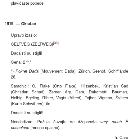
plavičaste pobede.
1919. — Oktobar
Upravo izašlo:
[33]
CELTVEG (ZELTWEG)
Dadaisti su stigli!
Cena: 2 fr.*
*)
Pokret Dada
(Mouvement Dada), Zürich, Seehof, Schifflände
28.
Saradnici: O. Flake (Otto Flake), Hilzenbek, Kristijan Šad
(Christian Schad), Zerner, Arp, Cara, Đakometti, Bauman,
Helbig, Egeling, Rihter, Vagts (Alfred), Tojber, Vigman, Šviters
(Kurth Schwitters), itd.
Dadaisti su stigli!!
Neodadizam Pažnja čuvajte se džeparoša
very much È
pericoloso
(mnogo opasno).
Tr. Cara