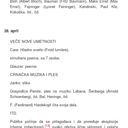
Bloh (Albert Bloch), Bauman (Fritz Baumann), Maks Ernst (Max
Ernst), Fajninger (Lyonel Feininger), Kandinski, Paul Kle,
Kokoška, itd., itd.
28. april
VEČE NOVE UMETNOSTI
Cara:
Hladno svetlo
(Froid lumière),
simultana poema, sa 7 osoba.
Glauzer: pesme.
CRNAČKA MUZIKA I PLES
Janko: slike
Gospođica Perote: ples na muziku Labana, Šenberga (Arnold
Schoenberg), itd. Bal, Henings, itd.
F. (Ferdinand) Hardekopf čita svoja dela.
ITD.
Publika počinje da se prilagođava i da proređuje eksplozije
[13]
izborne imbecilnosti,
svako otkriva lične sklonosti i polaže