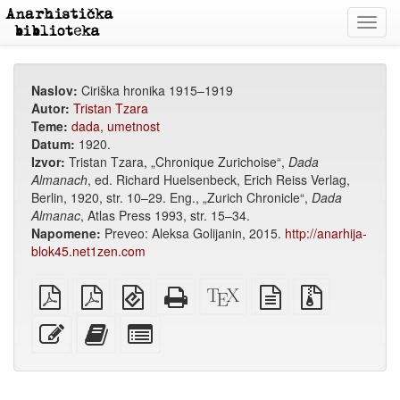
Toggl
navig
Naslov:
Ciriška hronika 1915–1919
Autor:
Tristan Tzara
Teme:
dada
,
umetnost
Datum:
1920.
Izvor:
Tristan Tzara, „Chronique Zurichoise“,
Dada
Almanach
, ed. Richard Huelsenbeck, Erich Reiss Verlag,
Berlin, 1920, str. 10–29. Eng., „Zurich Chronicle“,
Dada
Almanac
, Atlas Press 1993, str. 15–34.
Napomene:
Preveo: Aleksa Golijanin, 2015.
http://anarhija-
blok45.net1zen.com
običan
A4
EPUB
Potpuni
XeLaTex
izvor
Izvorne
PDF
PDF
(za
HTML
izvor
u
datoteke
za
mobilne
(za
običnom
s
Uredi
Dodaj
Izaberi
štampanje
uređaje)
štampu)
tekstu
privitcima
ovaj
ovaj
pojedinačne
tekst
tekst
dijelove
zbirci
za
zbirku