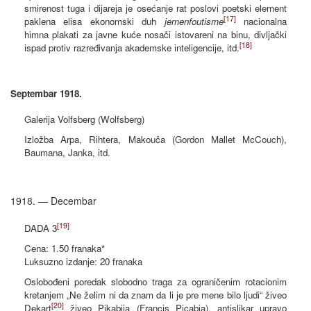
smirenost tuga i dijareja je osećanje rat poslovi poetski element
[17]
paklena elisa ekonomski duh
jemenfoutisme
nacionalna
himna plakati za javne kuće nosači istovareni na binu, divljački
[18]
ispad protiv razređivanja akademske inteligencije, itd.
Septembar 1918.
Galerija Volfsberg (Wolfsberg)
Izložba Arpa, Rihtera, Makouča (Gordon Mallet McCouch),
Baumana, Janka, itd.
1918. — Decembar
[19]
DADA 3
Cena: 1.50 franaka*
Luksuzno izdanje: 20 franaka
Oslobođeni poredak slobodno traga za ograničenim rotacionim
kretanjem „Ne želim ni da znam da li je pre mene bilo ljudi“ živeo
[20]
Dekart
živeo Pikabija (Francis Picabia), antislikar upravo