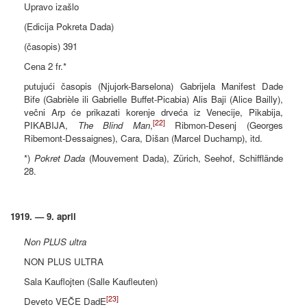
Upravo izašlo
(Edicija Pokreta Dada)
(časopis) 391
Cena 2 fr.*
putujući časopis (Njujork-Barselona) Gabrijela Manifest Dade
Bife (Gabrièle ili Gabrielle Buffet-Picabia) Alis Baji (Alice Bailly),
večni Arp će prikazati korenje drveća iz Venecije, Pikabija,
[22]
PIKABIJA,
The Blind Man
,
Ribmon-Desenj (Georges
Ribemont-Dessaignes), Cara, Dišan (Marcel Duchamp), itd.
*)
Pokret Dada
(Mouvement Dada), Zürich, Seehof, Schifflände
28.
1919. — 9. april
Non PLUS ultra
NON PLUS ULTRA
Sala Kauflojten (Salle Kaufleuten)
[23]
Deveto VEČE DadE