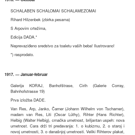
SCHALABEN SCHALOMAI SCHALAMEZOMAI
Rihard Hilzenbek (zbirka pesama)
S Arpovim crtežima,
Edicija DADA.*
Neprevaziđeno sredstvo za toaletu vaših beba! Ilustrovano!
*) rasprodato.
1917. — Januar-februar
Galerija KORAJ, Banhofštrase, Cirih (Galerie Corray,
Bahnhofstrasse 19)
Prva izložba DADE.
Van Res, Arp, Janko, Čarner (Johann Wilhelm von Tscharner),
madam van Res, Liti (Oscar Lüthy), Rihter (Hans Richter),
Helbig (Walter Helbig), crnačka umetnost, briljantan uspeh: nova
umetnost. Cara drži tri predavanja: 1. o kubizmu, 2. o staroj i
novoj umetnosti, 3. o današnjoj umetnosti. Veliki Rihterov plakat,