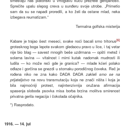
smeštaju nas platonski u vrtoglavu kuću prezrele genijalnosti.
Sprečite upalu slepog creva u sunđeru svoje utrobe. „Primetio
sam da su se napadi proredili, a ko želi da ostane mlad, neka
izbegava reumatizam.“
Termalna golfska misterija
[6]
Kabare je trajao šest meseci, svake noći bacali smo tritonus
grotesknog boga lepote svakom gledaocu pravo u lice, i taj vetar
nije bio blag — savest mnogih beše uzdrmana — opšti metež i
solarna lavina — vitalnost i mirni kutak nadomak mudrosti ili
ludila — ko može reći gde je granica? — mlade kćeri polako
odlaze i gorčina se gnezdi u stomaku porodičnog čoveka. Reč je
rođena niko ne zna kako DADA DADA
zakleli smo se na
prijateljstvo
na novu transmutaciju koja ne znači ništa i koja je
bila najmoćniji protest, najintenzivnija oružana afirmacija
spasenja sloboda psovka misa borba brzina molitva smirenost
privatna gerila negacija i čokolada očajnika.
*) Rasprodato.
1916. — 14. jul