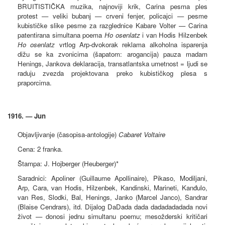
BRUITISTIČKA muzika, najnoviji krik, Carina pesma ples
protest — veliki bubanj — crveni fenjer, policajci — pesme
kubističke slike pesme za razglednice Kabare Volter — Carina
patentirana simultana poema
Ho
osenlatz
i van Hodis Hilzenbek
Ho
osenlatz
vrtlog Arp-dvokorak reklama alkoholna isparenja
dižu se ka zvonicima (šapatom: arogancija) pauza madam
Henings, Jankova deklaracija, transatlantska umetnost = ljudi se
raduju zvezda projektovana preko kubističkog plesa s
praporcima.
1916. — Jun
Objavljivanje (časopisa-antologije)
Cabaret Voltaire
Cena: 2 franka.
Štampa: J. Hojberger (Heuberger)*
Saradnici: Apoliner (Guillaume Apollinaire), Pikaso, Modiljani,
Arp, Cara, van Hodis, Hilzenbek, Kandinski, Marineti, Kanđulo,
van Res, Slodki, Bal, Henings, Janko (Marcel Janco), Sandrar
(Blaise Cendrars), itd. Dijalog DaDada dada dadadadadada novi
život — donosi jednu simultanu poemu; mesožderski kritičari