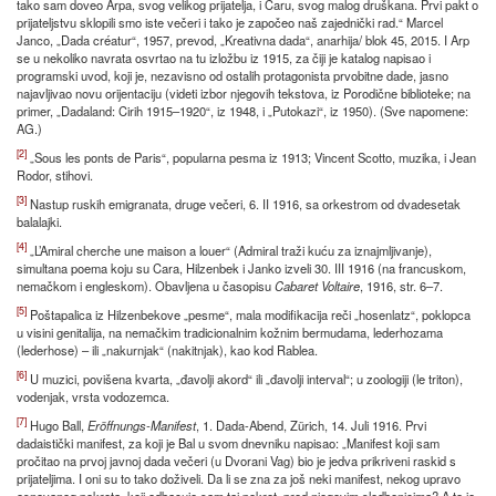
tako sam doveo Arpa, svog velikog prijatelja, i Caru, svog malog druškana. Prvi pakt o
prijateljstvu sklopili smo iste večeri i tako je započeo naš zajednički rad.“ Marcel
Janco, „Dada créatur“, 1957, prevod, „Kreativna dada“, anarhija/ blok 45, 2015. I Arp
se u nekoliko navrata osvrtao na tu izložbu iz 1915, za čiji je katalog napisao i
programski uvod, koji je, nezavisno od ostalih protagonista prvobitne dade, jasno
najavljivao novu orijentaciju (videti izbor njegovih tekstova, iz Porodične biblioteke; na
primer, „Dadaland: Cirih 1915–1920“, iz 1948, i „Putokazi“, iz 1950). (Sve napomene:
AG.)
[2]
„Sous les ponts de Paris“, popularna pesma iz 1913; Vincent Scotto, muzika, i Jean
Rodor, stihovi.
[3]
Nastup ruskih emigranata, druge večeri, 6. II 1916, sa orkestrom od dvadesetak
balalajki.
[4]
„L’Amiral cherche une maison a louer“ (Admiral traži kuću za iznajmljivanje),
simultana poema koju su Cara, Hilzenbek i Janko izveli 30. III 1916 (na francuskom,
nemačkom i engleskom). Obavljena u časopisu
Cabaret Voltaire
, 1916, str. 6–7.
[5]
Poštapalica iz Hilzenbekove „pesme“, mala modifikacija reči „hosenlatz“, poklopca
u visini genitalija, na nemačkim tradicionalnim kožnim bermudama, lederhozama
(lederhose) – ili „nakurnjak“ (nakitnjak), kao kod Rablea.
[6]
U muzici, povišena kvarta, „đavolji akord“ ili „đavolji interval“; u zoologiji (le triton),
vodenjak, vrsta vodozemca.
[7]
Hugo Ball,
Er
ö
ffnungs
-
Manifest
, 1. Dada-Abend, Zürich, 14. Juli 1916. Prvi
dadaistički manifest, za koji je Bal u svom dnevniku napisao: „Manifest koji sam
pročitao na prvoj javnoj dada večeri (u Dvorani Vag) bio je jedva prikriveni raskid s
prijateljima. I oni su to tako doživeli. Da li se zna za još neki manifest, nekog upravo