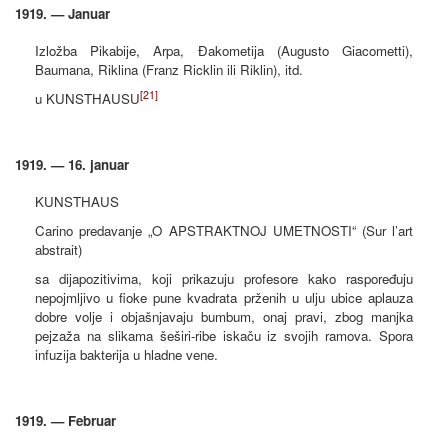
1919. — Januar
Izložba Pikabije, Arpa, Đakometija (Augusto Giacometti),
Baumana, Riklina (Franz Ricklin ili Riklin), itd.
[21]
u KUNSTHAUSU
1919. — 16. januar
KUNSTHAUS
Carino predavanje „O APSTRAKTNOJ UMETNOSTI“ (Sur l’art
abstrait)
sa dijapozitivima, koji prikazuju profesore kako raspoređuju
nepojmljivo u fioke pune kvadrata prženih u ulju ubice aplauza
dobre volje i objašnjavaju bumbum, onaj pravi, zbog manjka
pejzaža na slikama šeširi-ribe iskaču iz svojih ramova. Spora
infuzija bakterija u hladne vene.
1919. — Februar