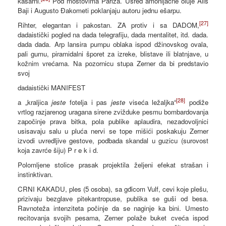
kasarni.
Pod mostovima Pariza. Usred amonijačne oluje Alis
Baji i Augusto Đakometi poklanjaju autoru jednu ešarpu.
[27]
Rihter, elegantan i pakostan. ZA protiv i sa DADOM,
dadaistički pogled na dada telegrafiju, dada mentalitet, itd. dada.
dada dada. Arp lansira pumpu oblaka ispod džinovskog ovala,
pali gumu, piramidalni šporet za izreke, blistave ili blatnjave, u
kožnim vrećama. Na pozornicu stupa Zerner da bi predstavio
svoj
dadaistički MANIFEST
[28]
a „kraljica
jeste
fotelja i pas
jeste
viseća ležaljka“
podiže
vrtlog razjarenog uragana sirene zvižduke pesmu bombardovanja
započinje prava bitka, pola publike aplaudira, nezadovoljnici
usisavaju salu u pluća nervi se tope mišići poskakuju Zerner
izvodi uvredljive gestove, podbada skandal u guzicu (surovost
koja zavrće šiju) P r e k i d.
Polomljene stolice prasak projektila željeni efekat strašan i
instinktivan.
CRNI KAKADU, ples (5 osoba), sa gđicom Vulf, cevi koje plešu,
prizivaju bezglave pitekantropuse, publika se guši od besa.
Ravnoteža intenziteta počinje da se naginje ka bini. Umesto
recitovanja svojih pesama, Zerner polaže buket cveća ispod