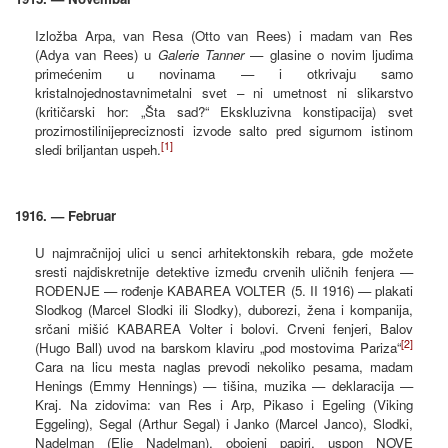
Izložba Arpa, van Resa (Otto van Rees) i madam van Res
(Adya van Rees) u
Galerie Tanner
— glasine o novim ljudima
primećenim u novinama — i otkrivaju samo
kristalnojednostavnimetalni svet – ni umetnost ni slikarstvo
(kritičarski hor: „Šta sad?“ Ekskluzivna konstipacija) svet
prozirnostilinijepreciznosti izvode salto pred sigurnom istinom
[1]
sledi briljantan uspeh.
1916. — Februar
U najmračnijoj ulici u senci arhitektonskih rebara, gde možete
sresti najdiskretnije detektive između crvenih uličnih fenjera —
ROĐENJE — rođenje KABAREA VOLTER (5. II 1916) — plakati
Slodkog (Marcel Slodki ili Slodky), duborezi, žena i kompanija,
srčani mišić KABAREA Volter i bolovi. Crveni fenjeri, Balov
[2]
(Hugo Ball) uvod na barskom klaviru „pod mostovima Pariza“
Cara na licu mesta naglas prevodi nekoliko pesama, madam
Henings (Emmy Hennings) — tišina, muzika — deklaracija —
Kraj. Na zidovima: van Res i Arp, Pikaso i Egeling (Viking
Eggeling), Segal (Arthur Segal) i Janko (Marcel Janco), Slodki,
Nadelman (Elie Nadelman), obojeni papiri, uspon NOVE