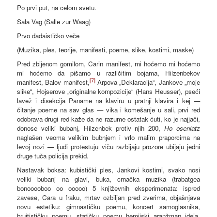
Po prvi put, na celom svetu.
Sala Vag (Salle zur Waag)
Prvo dadaističko veče
(Muzika, ples, teorije, manifesti, poeme, slike, kostimi, maske)
Pred zbijenom gomilom, Carin manifest, mi hoćemo mi hoćemo
mi hoćemo da pišamo u različitim bojama, Hilzenbekov
[7]
manifest, Balov manifest,
Arpova „Deklaracija“, Jankove „moje
slike“, Hojserove „originalne kompozicije“ (Hans Heusser), pseći
lavež i disekcija Paname na klaviru u pratnji klavira i kej —
čitanje poeme na sav glas — vika i komešanje u sali, prvi red
odobrava drugi red kaže da ne razume ostatak ćuti, ko je najjači,
donose veliki bubanj, Hilzenbek protiv njih 200,
Ho osenlatz
naglašen veoma velikim bubnjem i vrlo malim praporcima na
levoj nozi — ljudi protestuju viču razbijaju prozore ubijaju jedni
druge tuča policija prekid.
Nastavak boksa: kubistički ples, Jankovi kostimi, svako nosi
veliki bubanj na glavi, buka, crnačka muzika (trabatgea
bonooooboo oo ooooo) 5 književnih eksperimenata: ispred
zavese, Cara u fraku, mrtav ozbiljan pred zverima, objašnjava
novu estetiku: gimnastičku poemu, koncert samoglasnika,
bruitističku poemu, statičku poemu hemijski aranžman ideja,