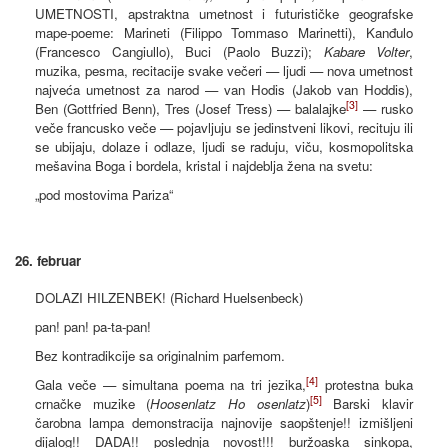
UMETNOSTI, apstraktna umetnost i futurističke geografske
mape-poeme: Marineti (Filippo Tommaso Marinetti), Kanđulo
(Francesco Cangiullo), Buci (Paolo Buzzi);
Kabare Volter
,
muzika, pesma, recitacije svake večeri — ljudi — nova umetnost
najveća umetnost za narod — van Hodis (Jakob van Hoddis),
[3]
Ben (Gottfried Benn), Tres (Josef Tress) — balalajke
— rusko
veče francusko veče — pojavljuju se jedinstveni likovi, recituju ili
se ubijaju, dolaze i odlaze, ljudi se raduju, viču, kosmopolitska
mešavina Boga i bordela, kristal i najdeblja žena na svetu:
„pod mostovima Pariza“
26. februar
DOLAZI HILZENBEK! (Richard Huelsenbeck)
pan! pan! pa-ta-pan!
Bez kontradikcije sa originalnim parfemom.
[4]
Gala veče — simultana poema na tri jezika,
protestna buka
[5]
crnačke muzike (
Hoosenlatz
Ho
osenlatz
)
Barski klavir
čarobna lampa demonstracija najnovije saopštenje!! izmišljeni
dijalog!! DADA!! poslednja novost!!! buržoaska sinkopa,