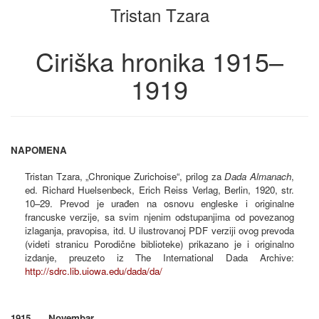
Tristan Tzara
Ciriška hronika 1915–
1919
NAPOMENA
Tristan Tzara, „Chronique Zurichoise“, prilog za
Dada Almanach
,
ed. Richard Huelsenbeck, Erich Reiss Verlag, Berlin, 1920, str.
10–29. Prevod je urađen na osnovu engleske i originalne
francuske verzije, sa svim njenim odstupanjima od povezanog
izlaganja, pravopisa, itd. U ilustrovanoj PDF verziji ovog prevoda
(videti stranicu Porodične biblioteke) prikazano je i originalno
izdanje, preuzeto iz The International Dada Archive:
http://sdrc.lib.uiowa.edu/dada/da/
1915. — Novembar