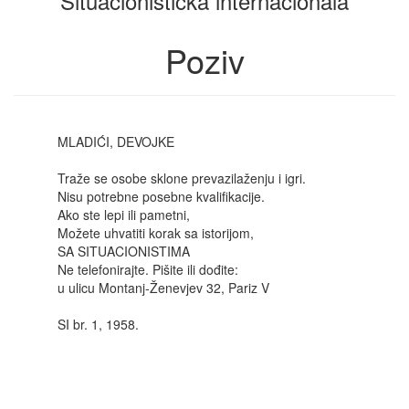
Situacionistička internacionala
Poziv
MLADIĆI, DEVOJKE
Traže se osobe sklone prevazilaženju i igri.
Nisu potrebne posebne kvalifikacije.
Ako ste lepi ili pametni,
Možete uhvatiti korak sa istorijom,
SA SITUACIONISTIMA
Ne telefonirajte. Pišite ili dođite:
u ulicu Montanj-Ženevjev 32, Pariz V
SI br. 1, 1958.