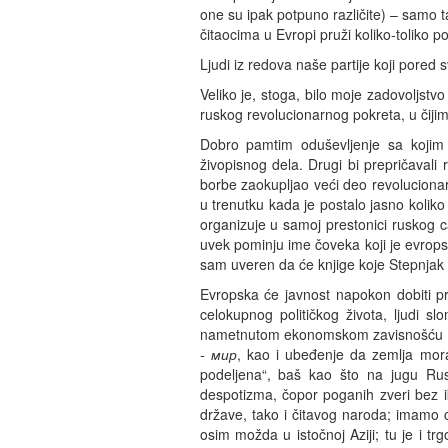
one su ipak potpuno različite) – samo t
čitaocima u Evropi pruži koliko-toliko 
Ljudi iz redova naše partije koji pored 
Veliko je, stoga, bilo moje zadovoljstv
ruskog revolucionarnog pokreta, u čijim
Dobro pamtim oduševljenje sa kojim
živopisnog dela. Drugi bi prepričaval
borbe zaokupljao veći deo revolucionar
u trenutku kada je postalo jasno kolik
organizuje u samoj prestonici ruskog c
uvek pominju ime čoveka koji je evrop
sam uveren da će knjige koje Stepnjak ob
Evropska će javnost napokon dobiti pri
celokupnog političkog života, ljudi s
nametnutom ekonomskom zavisnošću od v
- мир
, kao i ubeđenje da zemlja mora 
podeljena“, baš kao što na jugu Rus
despotizma, čopor poganih zveri bez ik
države, tako i čitavog naroda; imamo 
osim možda u istočnoj Aziji; tu je i t