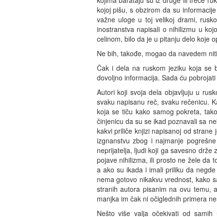
kojima barataju su iz druge ili treće ru
kojoj pišu, s obzirom da su informacij
važne uloge u toj velikoj drami, rusk
inostranstva napisali o nihilizmu u ko
celinom, bilo da je u pitanju delo koje 
Ne bih, takođe, mogao da navedem niti j
Čak i dela na ruskom jeziku koja se 
dovoljno informacija. Sada ću pobrojati 
Autori koji svoja dela objavljuju u ru
svaku napisanu reč, svaku rečenicu. K
koja se tiču kako samog pokreta, tako i
činjenicu da su se ikad poznavali sa ne
kakvi priliče knjizi napisanoj od stran
izgnanstvu zbog i najmanje pogrešne r
neprijatelja, ljudi koji ga savesno drže 
pojave nihilizma, ili prosto ne žele da 
a ako su ikada i imali priliku da negde 
nema gotovo nikakvu vrednost, kako sa i
stranih autora pisanim na ovu temu, a
manjka im čak ni očiglednih primera ne
Nešto više valja očekivati od samih 