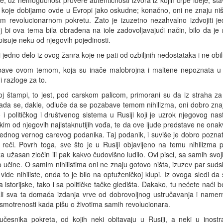
ke, uz nemogućnost provere autentičnosti izvora iz kojih crpe ideje; štav
e koje dobijamo ovde u Evropi jako oskudne; konačno, oni ne znaju ništ
om revolucionarnom pokretu. Zato je izuzetno nezahvalno izdvojiti je
joj bi ova tema bila obrađena na iole zadovoljavajući način, bilo da je
opisuje neku od njegovih pojedinosti.
edno delo iz ovog žanra koje ne pati od ozbiljnih nedostataka i ne obi
bave ovom temom, koja su inače malobrojna i maltene nepoznata u Ev
i razloge za to.
skoj štampi, to jest, pod carskom palicom, primorani su da iz straha
ada se, dakle, odluče da se pozabave temom nihilizma, oni dobro zn
 političkog i društvenog sistema u Rusiji koji je uzrok njegovog nasta
kim od njegovih najistaknutijih vođa, te da ove ljude predstave ne onakv
e jednog vernog carevog podanika. Taj podanik, i suviše je dobro poznato,
eči. Povrh toga, sve što je u Rusiji objavljeno na temu nihilizma p
za užasan zločin ili pak kakvo čudovišno ludilo. Ovi pisci, sa samih svoj
to učine. O samim nihilistima oni ne znaju gotovo ništa, izuzev par sudsk
vide nihiliste, onda to je bilo na optuženičkoj klupi. Iz ovoga sledi da
storijske, tako i sa političke tačke gledišta. Dakako, tu nećete naći b
li sva ta domaća izdanja vrve od dobrovoljnog ustručavanja i namer
smotrenosti kada pišu o životima samih revolucionara.
učesnika pokreta, od kojih neki obitavaju u Rusiji, a neki u inostr