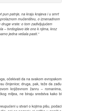
t pun patnje, na kraju krajeva i u smrt
m o prolaznom mučeništvu, o iznenadnom
e druge vrste: o tom zadivljujućem
a – tvrdoglavo ide ono k njima, kroz
samo jedna vešala pasti.“
 stoga, očekivati da na svakom evropskom
nesu činjenice; druga, pak, teže da zađu
m ovom književnom žanru – romanima,
čkog miljea, ne biraju sredstva kako bi
eupućeni u stvari o kojima pišu, podaci