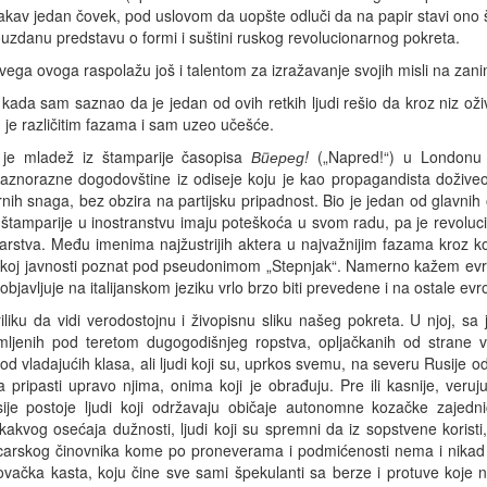
akav jedan čovek, pod uslovom da uopšte odluči da na papir stavi ono š
pouzdanu predstavu o formi i suštini ruskog revolucionarnog pokreta.
svega ovoga raspolažu još i talentom za izražavanje svojih misli na zanim
o kada sam saznao da je jedan od ovih retkih ljudi rešio da kroz niz oživ
 je različitim fazama i sam uzeo učešće.
 je mladež iz štamparije časopisa
Вперед!
(„Napred!“) u Londonu s
i raznorazne dogodovštine iz odiseje koju je kao propagandista dožive
nih snaga, bez obzira na partijsku pripadnost. Bio je jedan od glavni
o štamparije u inostranstvu imaju poteškoća u svom radu, pa je revoluci
arstva. Među imenima najžustrijih aktera u najvažnijim fazama kroz koj
skoj javnosti poznat pod pseudonimom „Stepnjak“. Namerno kažem evrops
javljuje na italijanskom jeziku vrlo brzo biti prevedene i na ostale evr
liku da vidi verodostojnu i živopisnu sliku našeg pokreta. U njoj, sa
lomljenih pod teretom dugogodišnjeg ropstva, opljačkanih od strane 
ladajućih klasa, ali ljudi koji su, uprkos svemu, na severu Rusije od
pripasti upravo njima, onima koji je obrađuju. Pre ili kasnije, veruj
ije postoje ljudi koji održavaju običaje autonomne kozačke zajed
akvog osećaja dužnosti, ljudi koji su spremni da iz sopstvene koristi, 
carskog činovnika kome po proneverama i podmićenosti nema i nikad 
rgovačka kasta, koju čine sve sami špekulanti sa berze i protuve koj