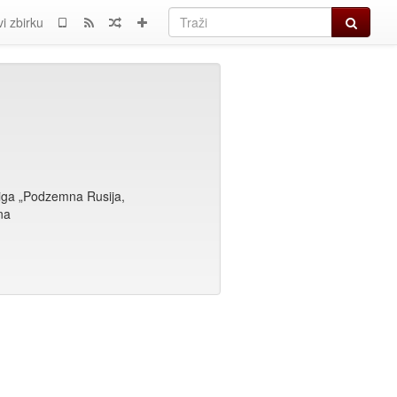
Traži
i zbirku
iga „Podzemna Rusija,
na