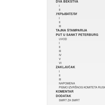
DVA BEKSTVA
I
II
УКРЫВАТЕЛИ
I
II
III
TAJNA ŠTAMPARIJA
PUT U SANKT PETERBURG
UVOD
I
II
III
IV
V
VI
ZAKLJUČAK
I
II
III
NAPOMENA
PISMO IZVRŠNOG KOMITETA RUS
KOMENTAR
DODATAK
SMRT ZA SMRT