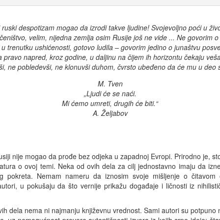
 ruski despotizam mogao da izrodi takve ljudine! Svojevoljno poći u živo
čeništvo, velim, nijedna zemlja osim Rusije još ne vide ... Ne govori
 u trenutku ushićenosti, gotovo ludila – govorim jedino o junaštvu posv
pravo napred, kroz godine, u daljinu na čijem ih horizontu čekaju vešal
ši, ne pobledevši, ne klonuvši duhom, čvrsto ubeđeno da će mu u deo 
M. Tven
„Ljudi će se naći.
Mi ćemo umreti, drugih će biti.“
A. Željabov
u Rusiji nije mogao da prođe bez odjeka u zapadnoj Evropi. Prirodno je,
teratura o ovoj temi. Neka od ovih dela za cilj jednostavno imaju da iz
vog pokreta. Nemam nameru da iznosim svoje mišljenje o čitavo
ri, u pokušaju da što vernije prikažu događaje i ličnosti iz nihilisti
ovih dela nema ni najmanju književnu vrednost. Sami autori su potpuno n