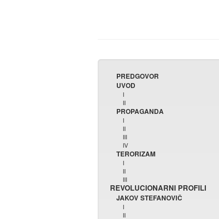
PREDGOVOR
UVOD
I
II
PROPAGANDA
I
II
III
IV
TERORIZAM
I
II
III
REVOLUCIONARNI PROFILI
JAKOV STEFANOVIČ
I
II