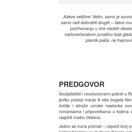
„Kakve veličine! Velim, samo je surovi
samo radi dobrobiti drugih – takvo mu
požrtvovanju u ime visokih ideala
natčovečanskom junaštvu koje gleda 
plamik pakla, ne trepnuv
PREDGOVOR
Socijalistički i revolucionarni pokret 
jeziku postoji manje ili više bogata li
dublje i istraže uzroke nastanka o
romansama i pripovetkama u kojima auto
raspirili maštu čitalaca.
Jedno se mora priznati – najveći broj 