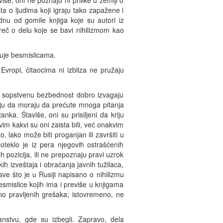
iše, oni ne poznaju ni prilike u zemlji o
a o ljudima koji igraju tako zapažene i
dnu od gomile knjiga koje su autori iz
 reč o delu koje se bavi nihilizmom kao
luje besmislicama.
ropi, čitaocima ni izbliza ne pružaju
 za sopstvenu bezbednost dobro izvagaju
aju da moraju da prećute mnoga pitanja
nka. Štaviše, oni su prisiljeni da kriju
im kakvi su oni zaista bili, već onakvim
 lako može biti proganjan ili završiti u
oteklo je iz pera njegovih ostrašćenih
ih pozicija, ili ne prepoznaju pravi uzrok
ih izveštaja i obraćanja javnih tužilaca,
 sve što je u Rusiji napisano o nihilizmu
esmislice kojih ima i previše u knjigama
no pravljenih grešaka; istovremeno, ne
anstvu, gde su izbegli. Zapravo, dela