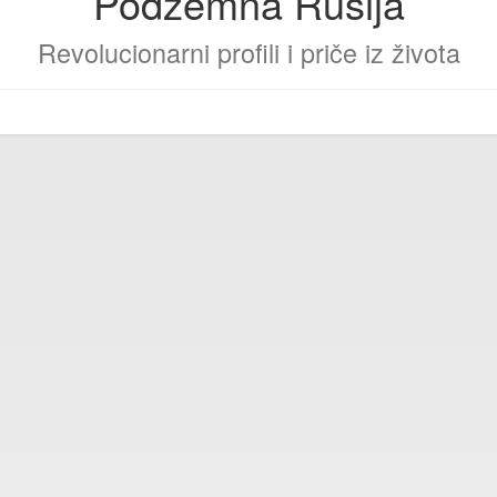
Podzemna Rusija
Revolucionarni profili i priče iz života