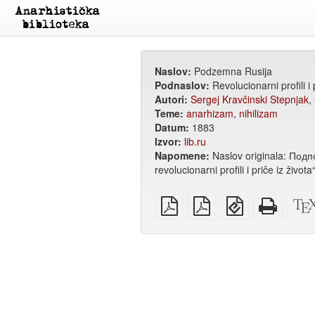
Naslov:
Podzemna Rusija
Podnaslov:
Revolucionarni profili i 
Autori:
Sergej Kravčinski Stepnjak
,
Teme:
anarhizam
,
nihilizam
Datum:
1883
Izvor:
lib.ru
Napomene:
Naslov originala: Под
revolucionarni profili i priče iz ži
običan
A4
EPUB
Potpun
PDF
PDF
(za
HTML
za
mobilne
(za
štampanje
uređaje)
štampu