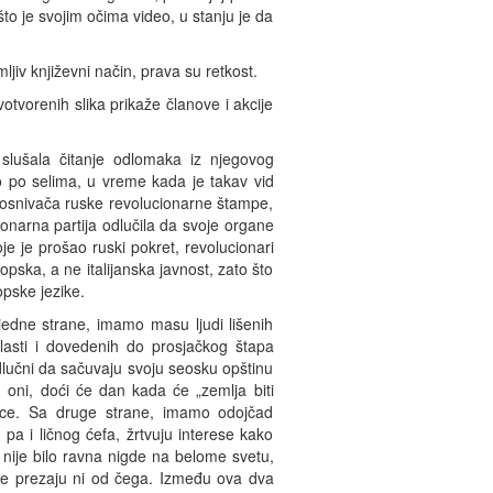
to je svojim očima video, u stanju je da
ljiv književni način, prava su retkost.
otvorenih slika prikaže članove i akcije
lušala čitanje odlomaka iz njegovog
o po selima, u vreme kada je takav vid
h osnivača ruske revolucionarne štampe,
onarna partija odlučila da svoje organe
e je prošao ruski pokret, revolucionari
ka, a ne italijanska javnost, zato što
opske jezike.
 jedne strane, imamo masu ljudi lišenih
vlasti i dovedenih do prosjačkog štapa
lučni da sačuvaju svoju seosku opštinu
u oni, doći će dan kada će „zemlja biti
nice. Sa druge strane, imamo odojčad
pa i ličnog ćefa, žrtvuju interese kako
nije bilo ravna nigde na belome svetu,
e ne prezaju ni od čega. Između ova dva