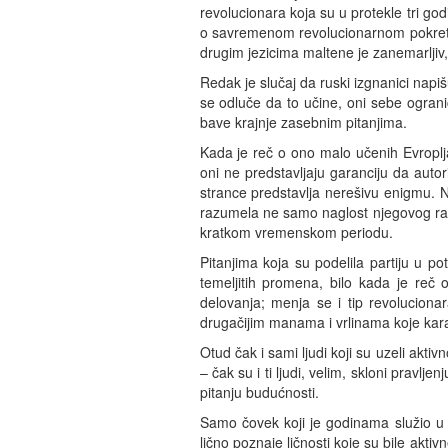
revolucionara koja su u protekle tri go
o savremenom revolucionarnom pokretu, 
drugim jezicima maltene je zanemarljiv
Redak je slučaj da ruski izgnanici napišu
se odluče da to učine, oni sebe ograni
bave krajnje zasebnim pitanjima.
Kada je reč o ono malo učenih Evroplja
oni ne predstavljaju garanciju da auto
strance predstavlja nerešivu enigmu. N
razumela ne samo naglost njegovog razvo
kratkom vremenskom periodu.
Pitanjima koja su podelila partiju u 
temeljitih promena, bilo kada je reč 
delovanja; menja se i tip revoluciona
drugačijim manama i vrlinama koje kara
Otud čak i sami ljudi koji su uzeli akti
– čak su i ti ljudi, velim, skloni pravl
pitanju budućnosti.
Samo čovek koji je godinama služio u 
lično poznaje ličnosti koje su bile akt