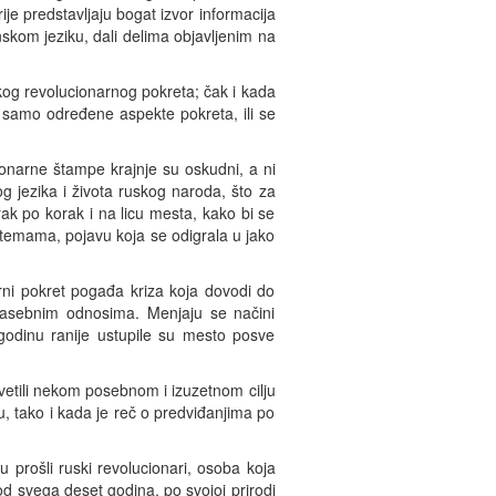
je predstavljaju bogat izvor informacija
skom jeziku, dali delima objavljenim na
ruskog revolucionarnog pokreta; čak i kada
u samo određene aspekte pokreta, ili se
ionarne štampe krajnje su oskudni, a ni
g jezika i života ruskog naroda, što za
ak po korak i na licu mesta, kako bi se
m temama, pojavu koja se odigrala u jako
rni pokret pogađa kriza koja dovodi do
m zasebnim odnosima. Menjaju se načini
 godinu ranije ustupile su mesto posve
osvetili nekom posebnom i izuzetnom cilju
tu, tako i kada je reč o predviđanjima po
prošli ruski revolucionari, osoba koja
od svega deset godina, po svojoj prirodi