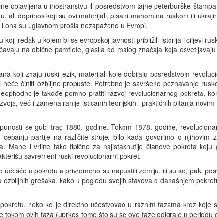
dine objavljena u inostranstvu ili posredstvom tajne peterburške štampari
ali doprinos koji su ovi materijali, pisani mahom na ruskom ili ukrajin
, i ona su uglavnom prošla nezapaženo u Evropi.
 koji redak u kojem bi se evropskoj javnosti približili istorija i ciljevi 
čavaju na obične pamflete, glasila od malog značaja koja osvetljavaj
na koji znaju ruski jezik, materijali koje dobijaju posredstvom revoluc
ri neće činiti ozbiljne propuste. Potrebno je savršeno poznavanje rusko
eophodno je takođe pomno pratiti razvoj revolucionarnog pokreta, kor
ja, već i zamena ranije isticanih teorijskih i praktičnih pitanja novi
potpunosti se gubi trag 1880. godine. Tokom 1878. godine, revoluciona
o cepanju partije na različite struje, bilo kada govorimo o njihovi
ra. Mane i vrline tako tipične za najistaknutije članove pokreta koju
kterišu savremeni ruski revolucionarni pokret.
vno učešće u pokretu a privremeno su napustili zemlju, ili su se, pak, p
jenju ozbiljnih grešaka, kako u pogledu svojih stavova o današnjem pokre
pokretu, neko ko je direktno učestvovao u raznim fazama kroz koje su 
ivne tokom ovih faza (uprkos tome što su se ove faze odigrale u periodu 