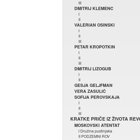
III
DMITRIJ KLEMENC
I
II
VALERIAN OSINSKI
I
II
III
PETAR KROPOTKIN
I
II
III
DMITRIJ LIZOGUB
I
II
GESJA GELJFMAN
VERA ZASULIČ
SOFIJA PEROVSKAJA
I
II
III
KRATKE PRIČE IZ ŽIVOTA RE
MOSKOVSKI ATENTAT
I Družina pustinjaka
II PODZEMNI ROV