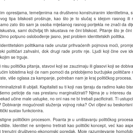
nim opresijama, temeljenima na društveno konstruiranim identitetima, st
g tipa bliskosti proširuje, kao što je to slučaj s idejom rasnog ili
e, samo zato što sam ja osoba miješanog rasnog porijekla ne znači da dij
 iskustva, sami doživljaj tih iskustava ne čini bliskost. Pitanje što je čin
žimo potpuno oslobođenje jasno, jest problem identitetskih politika.
 identitetskim politikama rade unutar prihvaćenih pojmova moći, promje
ki političari zahvalni, dok drugi rade protiv nje. Ljudi koji čine ove
 kojim se trguje.
i nisu politička pitanja, stavovi koji se zauzimaju ili glasovi koji se do
jućim lobistima koji će nam pomoći da pridobijemo buržujske političare n
biste, više oglasa za kampanje, potreban nam je kraj političkog procesa.
riminalizirali ili ubijali. Kapitalisti su ti koji nas tjeraju da radimo kako b
išemo peticije da nas prestanu marginalizirati? Njima je u interesu d
ekad učine male ustupke, no oni nas ne bi trebali pacificirati. Ti ustupc
 Dobivanje mogućnosti služenja vojnog roka? Ovi ciljevi su beskorisni je
litički sustav funkcionira.
tigne političkim procesom. Poanta je u uništavanju političkog procesa,
ledište. Identitet ne smijemo tretirati kao politički koncept, već kao a
ti trenutni društveno-ekonomski poredak. Moje razumijevanje homofobi