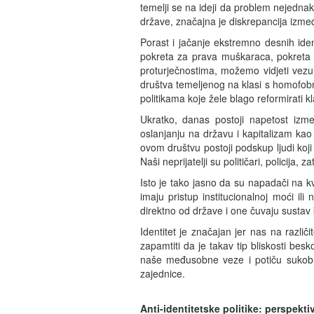
temelji se na ideji da problem nejedna
države, značajna je diskrepancija izmeđ
Porast i jačanje ekstremno desnih iden
pokreta za prava muškaraca, pokreta z
proturječnostima, možemo vidjeti vezu 
društva temeljenog na klasi s homofobni
politikama koje žele blago reformirati kl
Ukratko, danas postoji napetost između
oslanjanju na državu i kapitalizam kao
ovom društvu postoji podskup ljudi koji 
Naši neprijatelji su političari, policija,
Isto je tako jasno da su napadači na kvir
imaju pristup institucionalnoj moći ili
direktno od države i one čuvaju sustav 
Identitet je značajan jer nas na različi
zapamtiti da je takav tip bliskosti besk
naše međusobne veze i potiču sukob s 
zajednice.
Anti-identitetske politike: perspekti