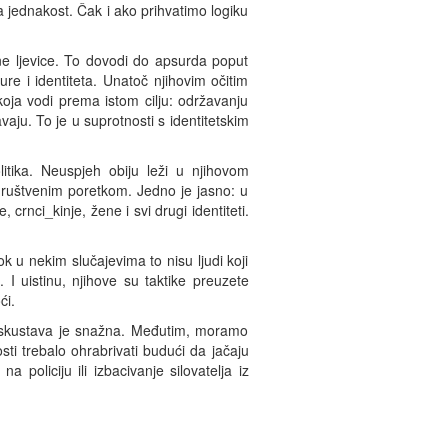
 jednakost. Čak i ako prihvatimo logiku
ane ljevice. To dovodi do apsurda poput
e i identiteta. Unatoč njihovim očitim
koja vodi prema istom cilju: održavanju
aju. To je u suprotnosti s identitetskim
olitika. Neuspjeh obiju leži u njihovom
 društvenim poretkom. Jedno je jasno: u
crnci_kinje, žene i svi drugi identiteti.
Dok u nekim slučajevima to nisu ljudi koji
. I uistinu, njihove su taktike preuzete
ći.
enih iskustava je snažna. Međutim, moramo
osti trebalo ohrabrivati budući da jačaju
oliciju ili izbacivanje silovatelja iz