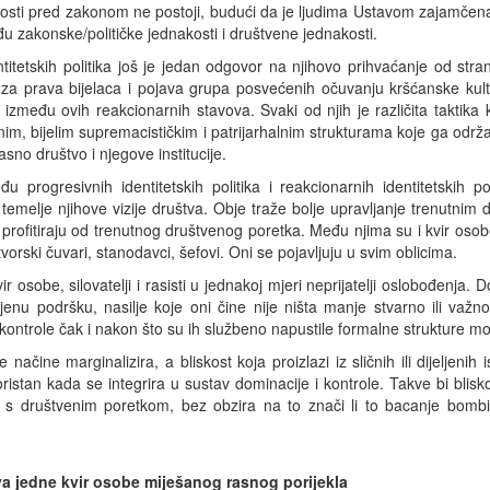
kosti pred zakonom ne postoji, budući da je ljudima Ustavom zajamčena
u zakonske/političke jednakosti i društvene jednakosti.
titetskih politika još je jedan odgovor na njihovo prihvaćanje od str
a prava bijelaca i pojava grupa posvećenih očuvanju kršćanske kultur
između ovih reakcionarnih stavova. Svaki od njih je različita taktika 
m, bijelim supremacističkim i patrijarhalnim strukturama koje ga održav
asno društvo i njegove institucije.
 progresivnih identitetskih politika i reakcionarnih identitetskih p
 temelje njihove vizije društva. Obje traže bolje upravljanje trenutnim
profitiraju od trenutnog društvenog poretka. Među njima su i kvir osobe, 
 zatvorski čuvari, stanodavci, šefovi. Oni se pojavljuju u svim oblicima.
 osobe, silovatelji i rasisti u jednakoj mjeri neprijatelji oslobođenja. 
 njenu podršku, nasilje koje oni čine nije ništa manje stvarno ili važno
kontrole čak i nakon što su ih službeno napustile formalne strukture mo
te načine marginalizira, a bliskost koja proizlazi iz sličnih ili dijelj
oristan kada se integrira u sustav dominacije i kontrole. Takve bi blisk
društvenim poretkom, bez obzira na to znači li to bacanje bombi na p
va jedne
kvir osobe miješanog rasnog porijekla