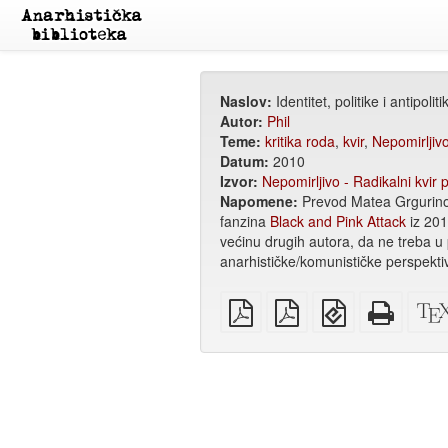
Naslov:
Identitet, politike i antipolit
Autor:
Phil
Teme:
kritika roda
,
kvir
,
Nepomirljiv
Datum:
2010
Izvor:
Nepomirljivo - Radikalni kvir 
Napomene:
Prevod Matea Grgurino
fanzina
Black and Pink Attack
iz 201
većinu drugih autora, da ne treba u po
anarhističke/komunističke perspektive
običan
A4
EPUB
Potpun
PDF
PDF
(za
HTML
za
mobilne
(za
štampanje
uređaje)
štampu