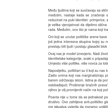
Među ljudima koji se suočavaju sa slič
međutim, nastaje kada se značenje ovo
reducirati na puki identitet: primjeric
je velika vjerojatnost da dijelimo slična
rada. Međutim, ono što je nama koji tra
Oni koji se unutar političke arene bave
još jedna interesna skupina kojoj su ne
prestaju biti ljudi i postaju glasački blok
Ovaj nas je model iznevjerio. Naši život
identitetske kategorije, svaki s pripada
Umjesto više politike, više novca za lo
Naposljetku, političari su ti koji su nas k
Zašto onima koji nas marginaliziraju p
barem održavaju istom. Istina je da pon
oslobađajući. Proširenje bračnih prava?
njihov je cilj promijeniti način na koji po
Poanta nije u tome da se jednakost pos
društvo. Ovo zahtijeva anti-političko g
me iskustva uvjerila da moramo uništi