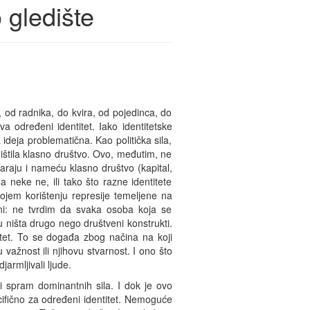
o gledište
, od radnika, do kvira, od pojedinca, do
 određeni identitet. Iako identitetske
ideja problematična. Kao politička sila,
uništila klasno društvo. Ovo, međutim, ne
stvaraju i nameću klasno društvo (kapital,
 a neke ne, ili tako što razne identitete
vojem korištenju represije temeljene na
ni: ne tvrdim da svaka osoba koja se
isu ništa drugo nego društveni konstrukti.
entitet. To se događa zbog načina na koji
 važnost ili njihovu stvarnost. I ono što
armljivali ljude.
i spram dominantnih sila. I dok je ovo
cifično za određeni identitet. Nemoguće