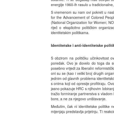
energije 1960-ih rasulo u tradicionalne, 
S vremenom su nam ovi pokreti u naslje
for the Advancement of Colored Peop
(National Organization for Women; NOW
riječ o eksplicitno političkim organi
identitetskim politikama.
Identitetske i anti-identitetske politi
S obzirom na političku učinkovitost ov
poredak. Ovo je dovelo do toga da su 
posebno vrijedi za liberalni reformisti
oni su se (kao i veliki broj drugih orga
jednim od glavnih problema identitetskih
s onima koji od opresije profitiraju. O
jasno pokazuje HRC s njihovim lobiranje
tražio formiranje partnerstva s vladom i
bore, a ne za njegovo uništavanje.
Međutim, čak ni identitetske politik
mijenjaju predstavlja prijetnju. Ti rea