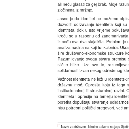
ali neću glasati za gej brak. Moje razu
zločinima iz mržnje.
Jasno je da identitet ne možemo otpis
dozvoliti održavanje identiteta koji 
identiteta, dok u isto vrijeme pokušav
kreću se u rasponu od zanemarivanja u
između ova dva stajališta. Problem je 
analiza načina na koji funkcionira. Ukr
šire društveno-ekonomske strukture kon
Razumijevanje ovoga stvara premisu sol
slične bitke. Uza sve to, razumijeva
solidarnosti izvan nekog određenog iden
Važnost identiteta ne leži u identitetsk
državnu moć. Opresija koja iz toga sli
institucionalnoj ili strukturalnoj razi
identiteta i opresije na temelju identi
poretka dopuštaju stvaranje solidarnos
nisu potrebni politički pregovori, već ant
[1]
Naziv za državne i lokalne zakone na jugu Sjedinj