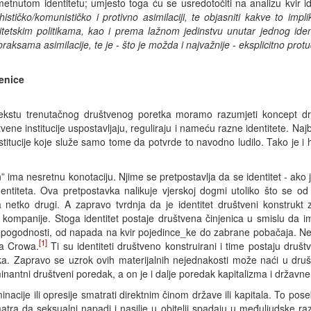
tnutom identitetu; umjesto toga ću se usredotočiti na analizu kvir iden
hističko/komunističko i protivno asimilaciji, te objasniti kakve to impl
ntitetskim politikama, kao i prema lažnom jedinstvu unutar jednog iden
praksama asimilacije, te je - što je možda i najvažnije - eksplicitno protu
enice
tekstu trenutačnog društvenog poretka moramo razumjeti koncept dr
ne institucije uspostavljaju, reguliraju i nameću razne identitete. Najbo
 institucije koje služe samo tome da potvrde to navodno ludilo. Tako j
 ima nesretnu konotaciju. Njime se pretpostavlja da se identitet - ako 
identiteta. Ova pretpostavka nalikuje vjerskoj dogmi utoliko što se o
 netko drugi. A zapravo tvrdnja da je identitet društveni konstrukt 
i kompanije. Stoga identitet postaje društvena činjenica u smislu da i
epogodnosti, od napada na kvir pojedince_ke do zabrane pobačaja. Neki 
[1]
ma Crowa.
Ti su identiteti društveno konstruirani i time postaju druš
ka. Zapravo se uzrok ovih materijalnih nejednakosti može naći u d
nantni društveni poredak, a on je i dalje poredak kapitalizma i državne
nacije ili opresije smatrati direktnim činom države ili kapitala. To po
matra da seksualni napadi i nasilje u obitelji spadaju u međuljudske r