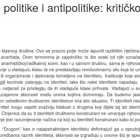
, politike i antipolitike: kritičk
klasnog društva. Ovo se prazno polje može ispuniti različitim riječima
anarhista. Ovim terminima je zajedničko to što svaki od njih označava
a anarhističkoj/radikalnoj sceni, kao i u samom društvu, sama je njihova 
ivanje u vladajuću klasu te ne predstavljaju revolucionarnu silu koja bi 
 ili organiziranje i djelovanje temeljeno na identitetu. Institucije koje 
egiji kontrole oslanjaju na identitet, tako što neke identitete napadaju,
 natjecali za privilegiju da ih vladajuće klase prihvate. Vladajući u s
je uzajamne sklonosti među onima kojima dominiraju. Da budemo jas
 nekim određenim društvenim identitetom ima isto iskustvo. Ti identiteti n
ntitet mogu osjetiti snažniju bliskost s drugima koji dijele taj isti id
Činjenica da su ti identiteti društveno konstruirani ne umanjuje njihovu
 jest razumijevanje načina na koji su identiteti konstruirani kako bi podj
Drugom” kao o najapstraktnijem identitetu definirajući ga u opozicij
redbama raznih identiteta, sklonosti se izgrađuju u onome što je spe