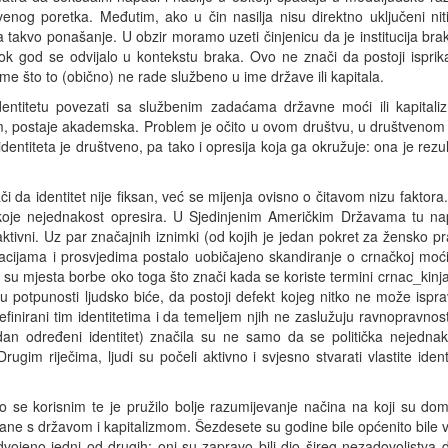
tvenog poretka. Međutim, ako u čin nasilja nisu direktno uključeni n
ira takvo ponašanje. U obzir moramo uzeti činjenicu da je institucija brak
dok god se odvijalo u kontekstu braka. Ovo ne znači da postoji isprik
ome što to (obično) ne rade službeno u ime države ili kapitala.
ntitetu povezati sa službenim zadaćama državne moći ili kapitalizma
 postaje akademska. Problem je očito u ovom društvu, u društvenom po
dentiteta je društveno, pa tako i opresija koja ga okružuje: ona je rez
i da identitet nije fiksan, već se mijenja ovisno o čitavom nizu fakto
ih koje nejednakost opresira. U Sjedinjenim Američkim Državama tu 
ktivni. Uz par značajnih iznimki (od kojih je jedan pokret za žensko pra
ijama i prosvjedima postalo uobičajeno skandiranje o crnačkoj moći, te
 su mjesta borbe oko toga što znači kada se koriste termini crnac_kinja,
 u potpunosti ljudsko biće, da postoji defekt kojeg nitko ne može ispra
definirani tim identitetima i da temeljem njih ne zaslužuju ravnopravn
edan određeni identitet) značila su ne samo da se politička nejedn
 Drugim riječima, ljudi su počeli aktivno i svjesno stvarati vlastite ide
lo se korisnim te je pružilo bolje razumijevanje načina na koji su domi
e s državom i kapitalizmom. Šezdesete su godine bile općenito bile vrij
odvojeno jedni od drugih; oni su zapravo bili dio šireg nezadovoljstva 