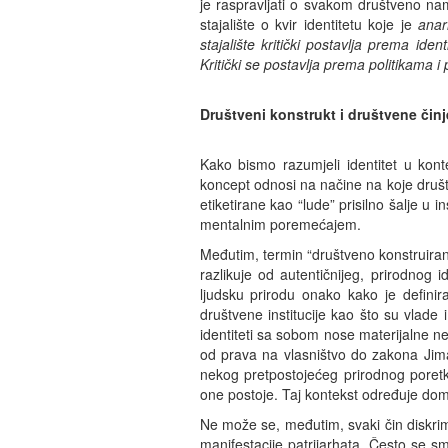
je raspravljati o svakom društveno name
stajalište o kvir identitetu koje je
anar
stajalište kritički postavlja prema ide
Kritički se postavlja prema
politikama i 
Društveni konstrukt i društvene činj
Kako bismo razumjeli identitet u kon
koncept odnosi na načine na koje društve
etiketirane kao “lude” prisilno šalje u
mentalnim poremećajem.
Međutim, termin “društveno konstruiran”
razlikuje od autentičnijeg, prirodnog 
ljudsku prirodu onako kako je definira
društvene institucije kao što su vlade 
identiteti sa sobom nose materijalne n
od prava na vlasništvo do zakona Ji
nekog pretpostojećeg prirodnog poret
one postoje. Taj kontekst određuje domi
Ne može se, međutim, svaki čin diskrimi
manifestacije patrijarhata. Često se s