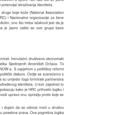
potencijal istraživanja identiteta.
i druge boje kože (National Association
C) i Nacionalne organizacije za žene
im, ono što treba istaknuti jest da je
Stoga je jasno zašto se ove grupe bave
ormirati trenutačni društveno-ekonomski
retka Sjedinjenih Američkih Država. To
i NOW-a. S uspjehom u političkoj reformi
i politički diskurs. Ovdje se susrećemo s
eta su umjesto toga formirale partnerstva
dređenog identiteta. U kvir zajednici to
 pokazuju kako je HRC prihvatio logiku i
rovodi upravo onu opresiju protiv koje se
k i dojam da se odnosi moći u društvu
obiju posebna prava. Ova pogrešna logika