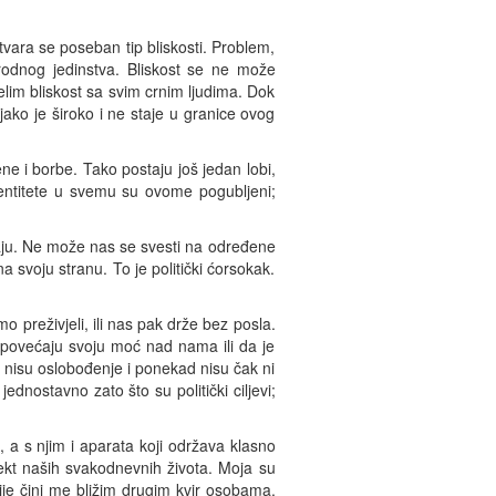
vara se poseban tip bliskosti. Problem,
 rodnog jedinstva. Bliskost se ne može
elim bliskost sa svim crnim ljudima. Dok
i jako je široko i ne staje u granice ovog
ne i borbe. Tako postaju još jedan lobi,
 identitete u svemu su ovome pogubljeni;
bivaju. Ne može nas se svesti na određene
a svoju stranu. To je politički ćorsokak.
ismo preživjeli, ili nas pak drže bez posla.
a povećaju svoju moć nad nama ili da je
i nisu oslobođenje i ponekad nisu čak ni
dnostavno zato što su politički ciljevi;
 a s njim i aparata koji održava klasno
spekt naših svakodnevnih života. Moja su
je čini me bližim drugim kvir osobama,