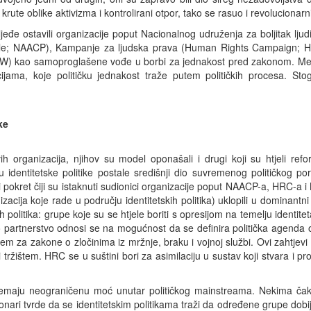
krute oblike aktivizma i kontrolirani otpor, tako se rasuo i revolucionarni 
đe ostavili organizacije poput Nacionalnog udruženja za boljitak ljud
le; NAACP), Kampanje za ljudska prava (Human Rights Campaign; HR
) kao samoproglašene vođe u borbi za jednakost pred zakonom. Međut
zacijama, koje političku jednakost traže putem političkih procesa. 
ke
ih organizacija, njihov su model oponašali i drugi koji su htjeli ref
identitetske politike postale središnji dio suvremenog političkog po
čki pokret čiji su istaknuti sudionici organizacije poput NAACP-a, HRC-a 
nizacija koje rade u području identitetskih politika) uklopili u dominantn
 politika: grupe koje su se htjele boriti s opresijom na temelju identit
vo partnerstvo odnosi se na mogućnost da se definira politička agenda o
m za zakone o zločinima iz mržnje, braku i vojnoj službi. Ovi zahtjevi
 tržištem. HRC se u suštini bori za asimilaciju u sustav koji stvara i p
e nemaju neograničenu moć unutar političkog mainstreama. Nekima ča
kcionari tvrde da se identitetskim politikama traži da određene grupe d