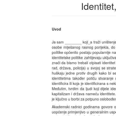
Identitet
Uvod
Ja sam ________ koji_a traži uništenje 
osobe miješanog rasnog porijekla, do 
politike općenito postaju popularnije n
identitetske politike zahtijevaju uključ
znači da bismo trebali otpisati identitet
rad, država, policija) u svojoj se strat
huškaju jedne protiv drugih kako bi se
identitetima također potiču stvaran
identificira ili koja je identificirana s
Međutim, tvrdim da ljudi koji dijele ide
kapitalizam i država nameću identitete. 
je ključno u borbi za potpuno oslobođenje
Akademski radnici godinama govore o “
uopćenje primjenjivo u generalnim uspo