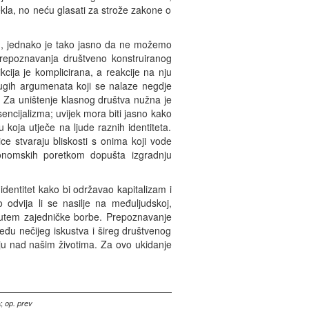
ekla, no neću glasati za strože zakone o
im, jednako je tako jasno da ne možemo
 prepoznavanja društveno konstruiranog
cija je komplicirana, a reakcije na nju
rugih argumenata koji se nalaze negdje
. Za uništenje klasnog društva nužna je
encijalizma; uvijek mora biti jasno kako
koja utječe na ljude raznih identiteta.
ce stvaraju bliskosti s onima koji vode
ekonomskih poretkom dopušta izgradnju
 identitet kako bi održavao kapitalizam i
o odvija li se nasilje na međuljudskoj,
li putem zajedničke borbe. Prepoznavanje
među nečijeg iskustva i šireg društvenog
iju nad našim životima. Za ovo ukidanje
a;
op. prev