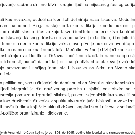
mijevanje rasizma čini me bližim drugim ljudima miješanog rasnog porij
ati kao nevažan, budući da identiteti definiraju naša iskustva. Međut
su nam nametnuti. Stoga nastaje očita kontradikcija između nužnosti
amo uništiti klasno društvo koje takve identitete nameće. Ova kontradik
ništavanja klasnog društva do zanemarivanja identiteta, i brojnih d
u tome što nema kontradikcije. zaista, ovo prvo je nužno za ovo drugo
atko, moramo upoznati neprijatelja. Međutim, važno je i izbjeći zamke es
struiraju ove identitete. Državna moć i moć kapitala nameću opresiju 
idarnosti, budući da oni koji su marginalizirani unutar svoje zajedni
nje povezanosti nečijeg identiteta i iskustva sa širim društveno-
titeta.
im politikama, već u činjenici da dominantni društveni sustav konstruira
jedi integralni je dio društvenog poretka u cjelini, bez obzira na t
ni. Opresija pomaže u izgradnji bliskosti, putem zajedničkih iskustava i
teta kao društvenih činjenica dopušta stvaranje jače bliskosti, a veze iz
ti među ljudima koji žele ukinuti državu, kapitalizam i njihovu dominac
i-političko organiziranje i djelovanje.
enih Američkih Država kojima je od 1876. do 1965. godine bila legalizirana rasna segregacij