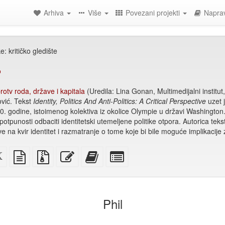
Arhiva
Više
Povezani projekti
Naprav
ike: kritičko gledište
o
protv roda, države i kapitala
(Uredila: Lina Gonan, Multimedijalni institut
vić. Tekst
Identity, Politics And Anti-Politics: A Critical Perspective
uzet j
0. godine, istoimenog kolektiva iz okolice Olympie u državi Washington.
tpunosti odbaciti identitetski utemeljene politike otpora. Autorica teksta 
 na kvir identitet i razmatranje o tome koje bi bile moguće implikacije z
i
XeLaTex
izvor
Izvorne
Uredi
Dodaj
Izaberi
izvor
u
datoteke
ovaj
ovaj
pojedinačne
običnom
s
tekst
tekst
dijelove
)
tekstu
privitcima
zbirci
za
zbirku
Phil