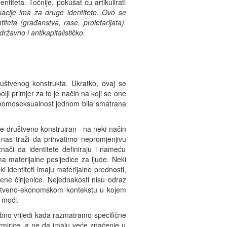
titeta. Točnije, pokušat ću artikulirati
ikacije ima za druge identitete.
Ovo se
titeta
(građanstva, rase, proletarijata).
državno i antikapitalističko.
uštvenog konstrukta. Ukratko, ovaj se
lji primjer za to je način na koji se one
e i homoseksualnost jednom bila smatrana
je društveno konstruiran - na neki način
d nas traži da prihvatimo nepromjenjivu
znači da identitete definiraju i nameću
ma materijalne posljedice za ljude. Neki
identiteti imaju materijalne prednosti,
tvene činjenice. Nejednakosti nisu odraz
ruštveno-ekonomskom kontekstu u kojem
 moći.
sebno vrijedi kada razmatramo specifične
azmirice, a ne da imaju veće značenje u