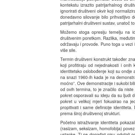
kontekstu izrazito patrijarhalnog druš
ignorirati društveni okvir koji normaliz
donedavno silovanje bilo prihvatljivo 
patrijarhalni društveni sustav, unatoč t
Možemo stoga opresiju temelju na ide
društvenim poretkom. Razlika, međutim,
održavaju i provode. Puno toga u vezi i
više sile.
Termin društveni konstrukt također znač
koji profitiraju od nejednakosti i on
identitetsko oslobođenje koji su ondje a
na snazi 1960-ih kada je na demonstrac
moćno”. Ove demonstracije i sukobi bili
od ovih termina, to je značilo da niste
pokret osporavali su ideju da su ljudi 
pokret u velikoj mjeri fokusirao na j
propitivati i same definicije identiteta.
prema široj društvenoj strukturi.
Početno istraživanje identiteta pokaza
(rasizam, seksizam, homofobija) povezan
ustanke. Ti se događaji nisu odvijali 