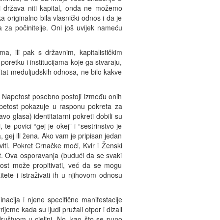
iti država niti kapital, onda ne možemo
a originalno bila vlasnički odnos i da je
a za počinitelje. Oni još uvijek nameću
, ili pak s državnim, kapitalističkim
retku i institucijama koje ga stvaraju,
ultat međuljudskih odnosa, ne bilo kakve
ra. Napetost posebno postoji između onih
napetost pokazuje u rasponu pokreta za
vo glasa) identitatarni pokreti dobili su
 povici “gej je okej” i “sestrinstvo je
 gej ili žena. Ako vam je pripisan jedan
viti. Pokret Crnačke moći, Kvir i Ženski
ost. Ova osporavanja (budući da se svaki
akost može propitivati, već da se mogu
ntitete i istraživati ih u njihovom odnosu
nacija i njene specifične manifestacije
eme kada su ljudi pružali otpor i dizali
društvom u cjelini. No, kao što se puno