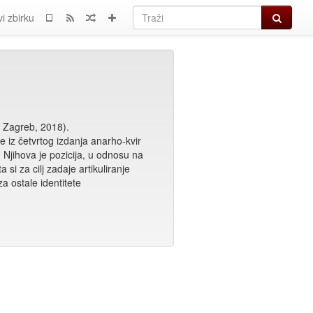
Traži
i zbirku
, Zagreb, 2018).
e iz četvrtog izdanja anarho-kvir
 Njihova je pozicija, u odnosu na
si za cilj zadaje artikuliranje
a ostale identitete