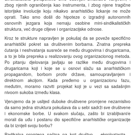
zbog njenih ograničenja kao instrumenta, i zbog njene tragične
istorijske involucije koju nikakvo anarhističko lickanje ne može
oprati. Tako smo došli do hipoteze o izgradnji autonomnih
osnovnih jezgara koja nemaju osobine mini-sindikalističkih
struktura, već druge ciljeve i organizacijske odnose.
Kroz te strukture napravljen je pokušaj da se poveže specifično
anarhistički pokret sa društvenim borbama. Znatna prepreka
ćutanja i neshvatanja susreće se među drugovima i drugaricama,
a to je bila prepreka u realizovanju ovog organizacionog metoda.
Po pitanju djelovanja javljaju se razlike među drugovima i
drugaricama koji i koje se u osnovi slažu sa anarhističkom
propagandom, borbom protiv države, samoupravljanjem i
direktnom akcijom. Kada pređemo u organizacionu fazu,
međutim, moramo razviti projekat koji je u vezi sa sadašnjim
nivoom sukoba između klasa.
Vjerujemo da je uslijed duboke društvene promjene nezamislivo
da samo jedna struktura pokušava da u sebi sadrži sve društvene
i ekonomske borbe. U svakom slučaju, zašto bi izrabljivani/e
morali da uđu i postanu dio specifične anarhističke organizacije
da bi iznijeli svoju borbu?
Radikalna promjena načina na koji društvo – eksploatacija –