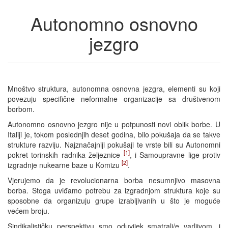
Autonomno osnovno
jezgro
Mnoštvo struktura, autonomna osnovna jezgra, elementi su koji
povezuju specifične neformalne organizacije sa društvenom
borbom.
Autonomno osnovno jezgro nije u potpunosti novi oblik borbe. U
Italiji je, tokom poslednjih deset godina, bilo pokušaja da se takve
strukture razviju. Najznačajniji pokušaji te vrste bili su Autonomni
[1]
pokret torinskih radnika željeznice
, i Samoupravne lige protiv
[2]
izgradnje nukearne baze u Komizu
.
Vjerujemo da je revolucionarna borba nesumnjivo masovna
borba. Stoga uviđamo potrebu za izgradnjom struktura koje su
sposobne da organizuju grupe izrabljivanih u što je moguće
većem broju.
Sindikalističku perspektivu smo oduvijek smatrali/e varljivom, i