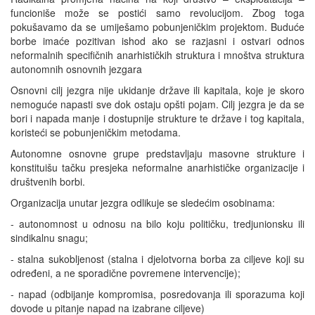
funcioniše može se postići samo revolucijom. Zbog toga
pokušavamo da se umiješamo pobunjeničkim projektom. Buduće
borbe imaće pozitivan ishod ako se razjasni i ostvari odnos
neformalnih specifičnih anarhističkih struktura i mnoštva struktura
autonomnih osnovnih jezgara
Osnovni cilj jezgra nije ukidanje države ili kapitala, koje je skoro
nemoguće napasti sve dok ostaju opšti pojam. Cilj jezgra je da se
bori i napada manje i dostupnije strukture te države i tog kapitala,
koristeći se pobunjeničkim metodama.
Autonomne osnovne grupe predstavljaju masovne strukture i
konstituišu tačku presjeka neformalne anarhističke organizacije i
društvenih borbi.
Organizacija unutar jezgra odlikuje se sledećim osobinama:
- autonomnost u odnosu na bilo koju političku, tredjunionsku ili
sindikalnu snagu;
- stalna sukobljenost (stalna i djelotvorna borba za ciljeve koji su
određeni, a ne sporadične povremene intervencije);
- napad (odbijanje kompromisa, posredovanja ili sporazuma koji
dovode u pitanje napad na izabrane ciljeve)