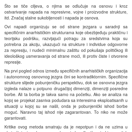
Što se tiče ciljeva, o njima se odlučuje na osnovu i kroz
ostvarivanje napada na represivne, vojne i proizvodne strukture,
itd. Značaj stalne sukobljenosti i napada je osnova.
Ovi napadi organizuju se od strane jezgara u saradnji sa
specifičnim anarhističkim strukturama koje obezbjeđuju praktičnu i
teorijsku podršku, razvijajući potragu za sredstvima koja su
potrebna za akciju, ukazujući na strukture i individue odgovorne
za represiju, i nudeći minimalnu zaštitu od pokušaja političkog ili
ideološkog usmeravanja od strane moći, ili protiv čiste i otvorene
represije.
Na prvi pogled odnos između specifičnih anarhističkih organizacija
i autonomnog osnovnog jezgra čini se kontradiktornim. Specifične
strukture slijede pobunjeničku perspektivu, dok se osnovna jezgra
izgleda nalaze u potpuno drugačijoj dimenziji, dimenziji posredne
borbe. Ali ta borba je takva samo na početku. Ako se analiza na
kojoj se projekat zasniva podudara sa interesima eksploatisanih u
situaciji u kojoj su se našli, onda je pobunjenički ishod borbe
moguć. Naravno taj ishod nije zagarantovan. To niko ne može
garantovati.
Kritike ovog metoda smatraju da je nepotpun i da ne uzima u