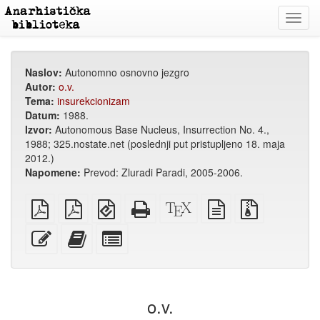
Toggl
navig
Naslov:
Autonomno osnovno jezgro
Autor:
o.v.
Tema:
insurekcionizam
Datum:
1988.
Izvor:
Autonomous Base Nucleus, Insurrection No. 4.,
1988; 325.nostate.net (poslednji put pristupljeno 18. maja
2012.)
Napomene:
Prevod: Zluradi Paradi, 2005-2006.
običan
A4
EPUB
Potpuni
XeLaTex
izvor
Izvorne
PDF
PDF
(za
HTML
izvor
u
datoteke
za
mobilne
(za
običnom
s
Uredi
Dodaj
Izaberi
štampanje
uređaje)
štampu)
tekstu
privitcima
ovaj
ovaj
pojedinačne
tekst
tekst
dijelove
zbirci
za
zbirku
o.v.