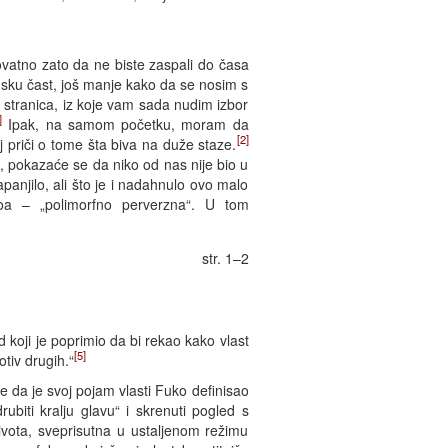
rovatno zato da ne biste zaspali do časa
msku čast, još manje kako da se nosim s
stranica, iz koje vam sada nudim izbor
]
Ipak, na samom početku, moram da
[2]
j priči o tome šta biva na duže staze.
o, pokazaće se da niko od nas nije bio u
njilo, ali što je i nadahnulo ovo malo
oa – „polimorfno perverzna“. U tom
str. 1–2
 koji je poprimio da bi rekao kako vlast
[5]
otiv drugih.“
e da je svoj pojam vlasti Fuko definisao
ubiti kralju glavu“ i skrenuti pogled s
ivota, sveprisutna u ustaljenom režimu