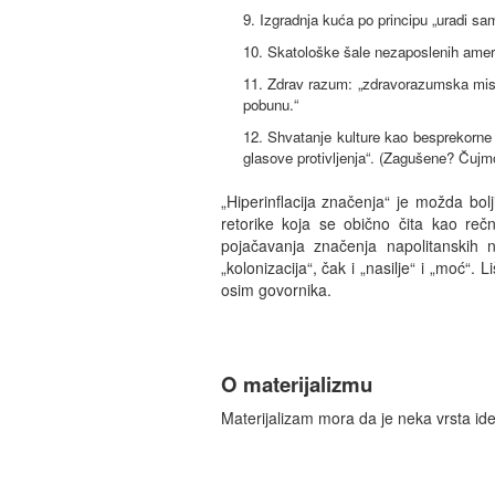
9. Izgradnja kuća po principu „uradi sa
10. Skatološke šale nezaposlenih ameri
11. Zdrav razum: „zdravorazumska misa
pobunu.“
12. Shvatanje kulture kao besprekorne 
glasove protivljenja“. (Zagušene? Čujm
„Hiperinflacija značenja“ je možda bolj
retorike koja se obično čita kao re
pojačavanja značenja napolitanskih na
„kolonizacija“, čak i „nasilje“ i „moć“. 
osim govornika.
O materijalizmu
Materijalizam mora da je neka vrsta ide