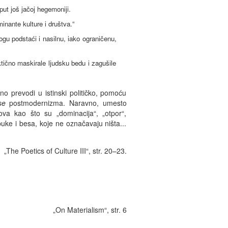
put još jačoj hegemoniji.
nante kulture i društva.“
u podstaći i nasilnu, iako ograničenu,
tično maskirale ljudsku bedu i zagušile
lno prevodi u istinski političko, pomoću
se
postmodernizma. Naravno, umesto
mova kao što su „dominacija“, „otpor“,
e buke i besa, koje ne označavaju ništa...
„The Poetics of Culture III“, str. 20–23.
„On Materialism“, str. 6