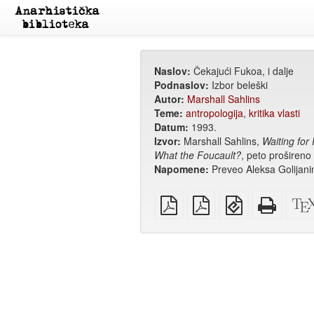
Naslov:
Čekajući Fukoa, i dalje
Podnaslov:
Izbor beleški
Autor:
Marshall Sahlins
Teme:
antropologija
,
kritika vlasti
Datum:
1993.
Izvor:
Marshall Sahlins,
Waiting for 
What the Foucault?
, peto prošireno
Napomene:
Preveo Aleksa Golijan
običan
A4
EPUB
Potpun
PDF
PDF
(za
HTML
za
mobilne
(za
štampanje
uređaje)
štampu