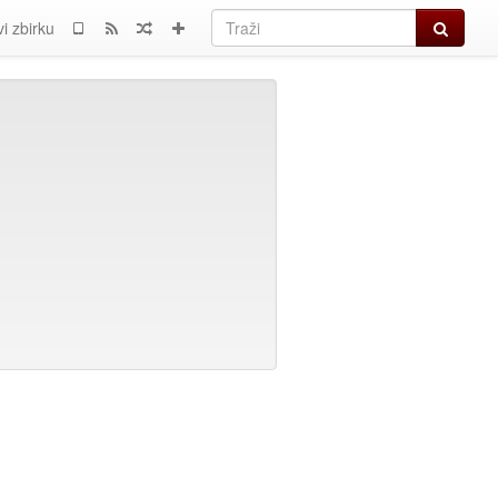
Traži
i zbirku