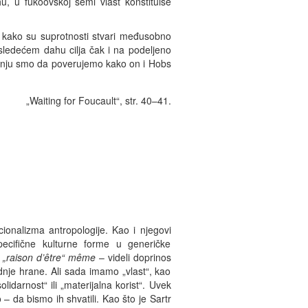
u, u fukoovskoj šemi vlast konstituiše
je kako su suprotnosti stvari međusobno
sledećem dahu cilja čak i na podeljeno
enju smo da poverujemo kako on i Hobs
„Waiting for Foucault“, str. 40–41.
ionalizma antropologije. Kao i njegovi
 specifične kulturne forme u generičke
v
„raison d’être“
même
– videli doprinos
dnje hrane. Ali sada imamo „vlast“, kao
idarnost“ ili „materijalna korist“. Uvek
 da bismo ih shvatili. Kao što je Sartr