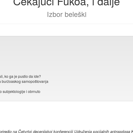
Čekajući Fukoa, i dalje
Izbor beleški
li, ko ga je pustio da ide?
ma buržoaskog samopoštovanja
do subjektologije i obrnuto
riredio na Četvrtoj decenijskoj konferenciji Udruženja socijalnih antropologa 