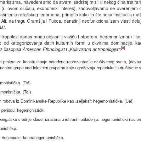
rksizma, navedeni smo da stvarni sadržaj misli ili nekog čina tretir
m (u ovom slučaju, ekonomski interes), zadovoljavamo se uverenjem d
h objašnjenja religijskog fenomena, primetio kako to što neka institucija 
li, na tragu Gramšija i Fukoa, današnji neofunkcionalizam vlasti delu
ast
.
 antropolozi danas mogu objasniti vlašću i otporom, hegemonizmom i 
ivo od kategorizovanja datih kulturnih formi u okvirima dominacije,
[8]
 iz časopisa
American Ethnologist
i „
Kultivisana antropologija
“:
vna praksa za konstruisanje određene reprezentacije društvenog sveta, (da
nantne grupe nad lokalnim grupama koje ugrožavaju reprodukciju društvene v
monistička. (To!)
onistička. (To!)
h robova iz Dominikanske Republike kao „seljaka“: hegemonistička. (Ua!)
 periodu: hegemonistički.
bengalske srednje klase, izražena u ishrani i oblačenju: hegemonistički naciona
nističke.
iz Venecuele: kontrahegemonističko.