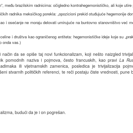
m“, među brazilskim radnicima: očigledno kontrahegemonističko, ali koje utire 
čkih radnika meksičkog porekla: „opozicioni prekid otuđujuće hegemonije domi
o i osećanje ne moraju delovati umirujuće na buntovno stanovništvo već mog
celine i društva kao ograničenog entiteta: hegemonističke ideje koje su „prak
o onda vas.)
i način da se opiše taj novi funkcionalizam, koji nešto naizgled trivija
čnik pomodnih naziva i pojmova, često francuskih, kao pravi
La Ru
dimaka ili vijetnamskih zamenica, posledica je trivijalizacija poj
Lišeni stvarnih političkih referenci, te reči postaju čiste vrednosti, pun
alizma, budući da je i on pogrešan.