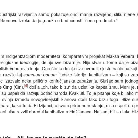
dustrijski razvijenija samo pokazuje onoj manje razvijenoj sliku njene
rkemovu izreku da je „nauka o budućnosti lišena predmeta.“
om indigenizacijom moderniteta, komparativni projekat Maksa Vebera, k
e religiozne ideologije, deluje sve bizarnije. Nije stvar u tome da je bi
ikih Veberovih ideja. Ono što tu deluje sve uvrnutije jeste način na koji 
a razvije taj
summum bonum
ljudske istorije, kapitalizam – koji su zap
 je izazvalo neka prilično konfučijanska zapažanja. Slušao sam jednog
[9]
e Ćing (Cin),
došla „oh, tako blizu“ da uzleti ka kapitalizmu. Meni je
isu uspeli da razviju potlač naroda Kvakiutl. To je pitanje koje bi lako 
svinja između novogvinejskih klanova došli tako blizu toga. Bliže su
ionara, kako to da Fidžijanci, u svom prirodnom stanju, nisu uspeli da
ni nisu razvili obredni kanibalizam Fidžijanaca. Najzad, bili su tako bli
ide...
Ali, ko ga je pustio da ide?