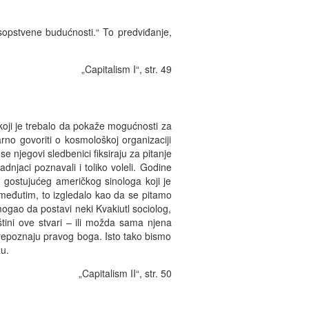
 sopstvene budućnosti.“ To predviđanje,
„Capitalism I“, str. 49
oji je trebalo da pokaže mogućnosti za
zarno govoriti o kosmološkoj organizaciji
se njegovi sledbenici fiksiraju za pitanje
adnjaci poznavali i toliko voleli. Godine
 gostujućeg američkog sinologa koji je
, međutim, to izgledalo kao da se pitamo
mogao da postavi neki Kvakiutl sociolog,
štini ove stvari – ili možda sama njena
 prepoznaju pravog boga. Isto tako bismo
zu.
„Capitalism II“, str. 50