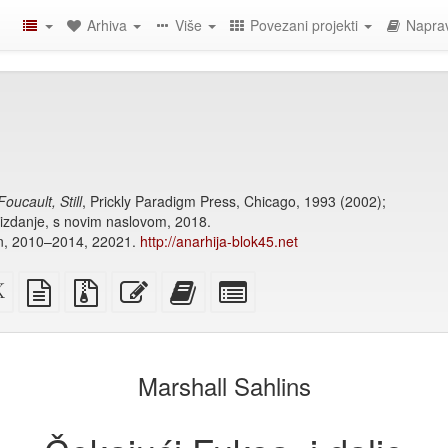
Arhiva
Više
Povezani projekti
Naprav
Foucault, Still
, Prickly Paradigm Press, Chicago, 1993 (2002);
 izdanje, s novim naslovom, 2018.
in, 2010–2014, 22021.
http://anarhija-blok45.net
i
XeLaTex
izvor
Izvorne
Uredi
Dodaj
Izaberi
izvor
u
datoteke
ovaj
ovaj
pojedinačne
običnom
s
tekst
tekst
dijelove
)
tekstu
privitcima
zbirci
za
zbirku
Marshall Sahlins