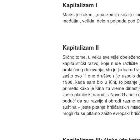
Kapitalizam I
Marks je rekao, „ona zemlja koja je in
međutim, velikim delom potpada pod Di
Kapitalizam II
Slično tome, u veku sve više obeležen
kapitalistički razvoj koje nude različit
praktičnog delovanja, što je jedna od vel
zašto ovo ili ono društvo nije uspelo d
1988, kada sam bio u Kini, to pitanje
primetio kako je Kina za vreme dinastij
zašto planinski narodi s Nove Gvineje n
budući da su razvijeni obredi razmene 
suština – jeste pitanje hrišćanskih mis
mogli da se pitamo zašto evropski hrišća
Kapitalizam III:
Neka ide kako 