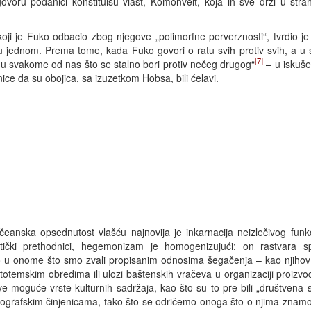
voru podanici konstituišu vlast, Komonvelt, koja ih sve drži u strah
m koji je Fuko odbacio zbog njegove „polimorfne perverznosti“, tvrdio 
 jednom. Prema tome, kada Fuko govori o ratu svih protiv svih, a u 
[7]
to u svakome od nas što se stalno bori protiv nečeg drugog“
– u iskuš
ice da su obojica, sa izuzetkom Hobsa, bili ćelavi.
anska opsednutost vlašću najnovija je inkarnacija neizlečivog funkc
itaristički prethodnici, hegemonizam je homogenizujući: on rastvara
o u onome što smo zvali propisanim odnosima šegačenja – kao njiho
totemskim obredima ili ulozi baštenskih vračeva u organizaciji proizvo
e moguće vrste kulturnih sadržaja, kao što su to pre bili „društvena sol
grafskim činjenicama, tako što se odričemo onoga što o njima znamo –