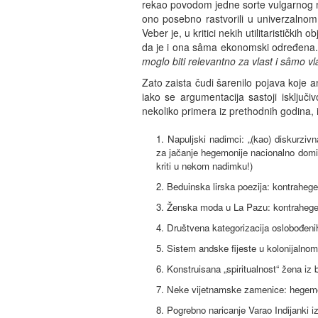
rekao povodom jedne sorte vulgarnog ma
ono posebno rastvorili u univerzalno
Veber je, u kritici nekih utilitaristički
da je i ona sâma ekonomski određena. A
moglo biti relevantno za vlast i sâmo vl
Zato zaista čudi šarenilo pojava koje
iako se argumentacija sastoji isključ
nekoliko primera iz prethodnih godina,
1. Napuljski nadimci: „(kao) diskurzi
za jačanje hegemonije nacionalno domi
kriti u nekom nadimku!)
2. Beduinska lirska poezija: kontrahege
3. Ženska moda u La Pazu: kontrahegem
4. Društvena kategorizacija oslobođeni
5. Sistem andske fijeste u kolonijalnom
6. Konstruisana „spiritualnost“ žena iz 
7. Neke vijetnamske zamenice: hegemo
8. Pogrebno naricanje Varao Indijanki 