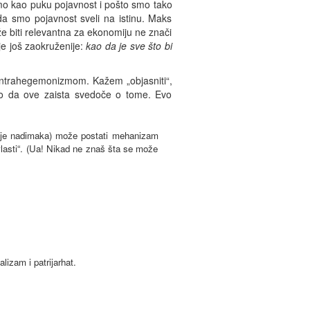
amo kao puku pojavnost i pošto smo tako
a smo pojavnost sveli na istinu. Maks
može biti relevantna za ekonomiju ne znači
je još zaokruženije:
kao da je sve što bi
kontrahegemonizmom. Kažem „objasniti“,
 kao da ove zaista svedoče o tome. Evo
vanje nadimaka) može postati mehanizam
lasti“. (Ua! Nikad ne znaš šta se može
lizam i patrijarhat.