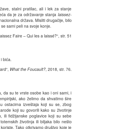
ržave, stalni pratilac, ali i lek za stanje
seća da je za održavanje stanja
laissez-
acionalna država. Misliti drugačije, bilo
i se sami peli na svoje konje.
Laissez Faire – Qui les a laissé?“, str. 51
i bića.
gard“,
What the Foucault?
, 2018, str. 76.
a, da su te vrste osobe kao i oni sami, i
empirijski, ako želimo da shvatimo šire
su ostacima izveštaja koji su se, zbog
rode koji su govorili kako su životinje
 ili fidžijanske poglavice koji su sebe
temskih životinja ili biljaka bilo nešto
h koriste. Tako otkrivamo društvo koje je