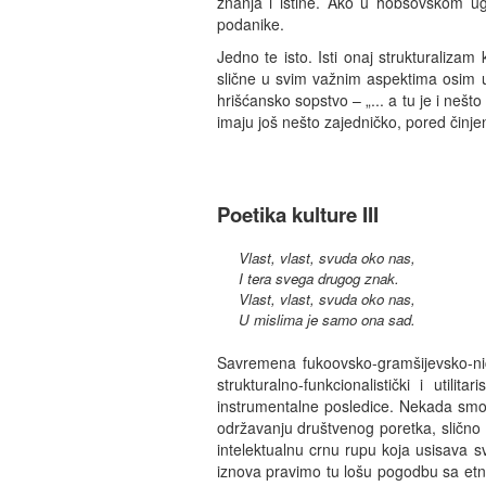
znanja i istine. Ako u hobsovskom ugo
podanike.
Jedno te isto. Isti onaj strukturaliza
slične u svim važnim aspektima osim u
hrišćansko sopstvo – „... a tu je i neš
imaju još nešto zajedničko, pored činjen
Poetika kulture III
Vlast, vlast, svuda oko nas,
I tera svega drugog znak.
Vlast, vlast, svuda oko nas,
U mislima je samo ona sad.
Savremena fukoovsko-gramšijevsko-niče
strukturalno-funkcionalistički i util
instrumentalne posledice. Nekada sm
održavanju društvenog poretka, slično 
intelektualnu crnu rupu koja usisava sv
iznova pravimo tu lošu pogodbu sa etno