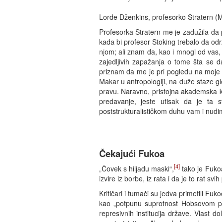
Lorde Dženkins, profesorko Stratern (Mar
Profesorka Stratern me je zadužila da p
kada bi profesor Stoking trebalo da od
njom; ali znam da, kao i mnogi od vas
zajedljivih zapažanja o tome šta se 
priznam da me je pri pogledu na moje b
Makar u antropologiji, na duže staze gl
pravu. Naravno, pristojna akademska k
predavanje, jeste utisak da je ta
poststrukturalističkom duhu vam i nudi
Čekajući Fukoa
[4]
„Čovek s hiljadu maski“,
tako je Fukoa
izvire iz borbe, iz rata i da je to rat sv
Kritičari i tumači su jedva primetili F
kao „potpunu suprotnost Hobsovom pro
represivnih institucija države. Vlast