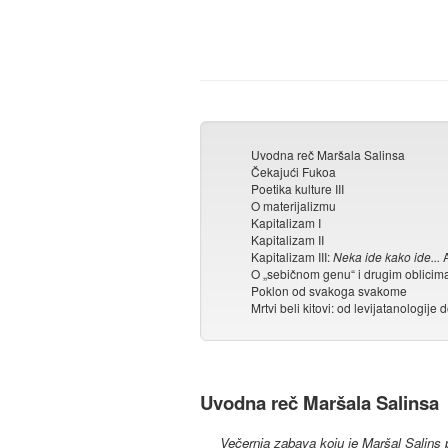
Uvodna reč Maršala Salinsa
Čekajući Fukoa
Poetika kulture III
O materijalizmu
Kapitalizam I
Kapitalizam II
Kapitalizam III:
Neka ide kako ide...
A
O „sebičnom genu“ i drugim oblici
Poklon od svakoga svakome
Mrtvi beli kitovi: od levijatanologije 
Uvodna reč Maršala Salinsa
Večernja zabava koju je Maršal Salins p