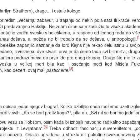
ilyn Strathern), drage... i ostale kolege:
riredim „večernju zabavu“, u trajanju od nekih pola sata ili kraće, ve
rži predavanje o Haksliju. Ne znam čime sam zaslužio tu visoku akade
, potajno vodim svesku s beleškama, u rasponu od jednog reda do više 
[1
danas dešava, a možda ne bi trebalo da se dešava, u antropologiji.
eleške zapanjilo saznanje da lord Kejns nije rekao celu istinu u svojo
edano, izvesne su dve stvari: prva je da ćemo tada svi biti mrtvi; drug
arijera podrazumeva da prvo ide pre onog drugog. Drugo što me je zapa
 sveska u velikoj meri bila kao i osećanje moći kod Mišela Fuk
[3]
m, kao dezert, ovaj mali
pasticherie
.
 opisao jedan njegov biograf. Koliko ozbiljno onda možemo uzeti izgled
ih protiv svih. „Ko se bori protiv koga?“, pita on. „Svi mi se borimo jedni pr
ukoovu vezu sa Hobsom, osim kada bi iznosili navodno radikalno zapažanj
[6]
jektu iz Levijatana“.
Treba odbaciti fascinaciju suverenitetom, „odr
 dolazi odozdo. Ona je ugrađena u strukture i pukotine svakodnevnog ž