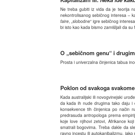
Ne treba gubiti iz vida da je teorija najp
nekontrolisanog sebičnog interesa – k
faire
, „slobodne“ igre sebičnog interesa
bi isto kao kada bismo zamišljali da su f
O „sebičnom genu“ i drugim
Prosta i univerzalna činjenica tabua inc
Poklon od svakoga svakome
Kada australijski ili novogvinejski urođ
da kada ih nude drugima tako daju i de
konsekvence tih činjenica po način na
predrasuda antropologa prema empirijsk
koje love njihovi zetovi, Afrikance ko
smatrali bogovima. Treba dakle da sledi
ravno incestu ili autokanibalizmu, iako 