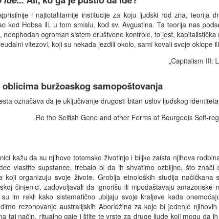
risilnije i najtotalitarnije institucije za koju ljudski rod zna, teorija d
ao kod Hobsa ili, u tom smislu, kod sv. Avgustina. Ta teorija nas pod
, neophodan ogroman sistem društvene kontrole, to jest, kapitalistička n
eudalni vitezovi, koji su nekada jezdili okolo, sami kovali svoje oklope il
„Capitalism III: 
 oblicima buržoaskog samopoštovanja
esta označava da je uključivanje drugosti bitan uslov ljudskog identiteta 
„Re the Selfish Gene and other Forms of Bourgeois Self-re
enici kažu da su njihove totemske životinje i biljke zaista njihova rodbin
o vlastite supstance, trebalo bi da ih shvatimo ozbiljno, što znači 
 koji organizuju svoje živote. Groblja etnoloških studija načičkana 
oj činjenici, zadovoljavali da ignorišu ili nipodaštavaju amazonske na
ji su im rekli kako sistematično ubijaju svoje kraljeve kada onemoćaju,
mo rezonovanje australijskih Aboridžina za koje bi jedenje njihovih to
na taj način, ritualno gaje i štite te vrste za druge ljude koji mogu da i