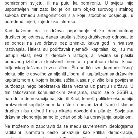
pomirenom svijetu, ili na putu ka pomirenju. U svijetu nije
uspostavljen mir zato što je on sam objekt surovog i stalnog
sukoba između antagonističkih sila koje istodobno posjeduju, u
određenoj mjeri, zajedničke interese.
Kad kažemo da je država poprimanje oblika dominantnog
društvenog odnosa, danas kapitalističkog društvenog odnosa, to
se odnosi na sve države bez iznimke, kakva god ih rivalstva
razdvajala. Hitlera su podržavali njemački kapitalisti koji su mu
ustupili vlast, neki iz ideoloških razloga, ali većina se plašila
ponovnog izbijanja društvenih nemira u poratnom dobu. Slučaj
talijanskog fašizma je vrlo sličan. Što se tiče tzv. „komunističkog”
bloka, bilo je dovoljno zamijeniti „liberalni” kapitalizam sa državnim
kapitalizmom u kojem kapitalistička klasa nije više bila povijesna
buržoazija nego birokratska klasa vezana uz partiju i državu. U
tim takozvanim komunističkim zemljama, radilo se o SSSR-u,
narodnim demokracijama, Kini ili Kubi, temelji političke ekonomije
proizvedeni kapitalizmom, kao što su novac, izrabljivanje i klasno
društvo nisu ukinuti i nisu nikada dovedeni u pitanje. Sovjetska
državna ekonomija samo je jedan od oblika upravljanja kapitalom.
Ne možemo ni zaboraviti da se među suvremenim ideologijama
radikalni islamizam često prikazuje kao kritika demokracije,