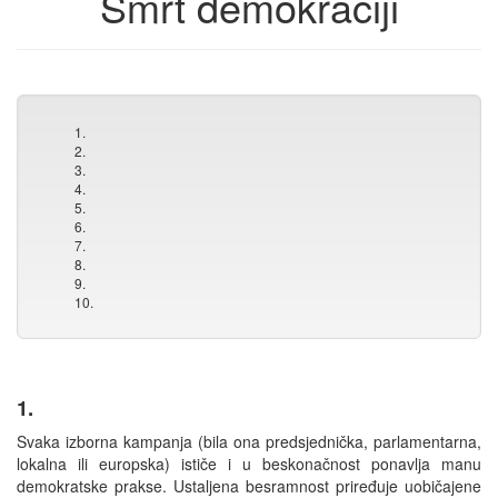
Smrt demokraciji
1.
2.
3.
4.
5.
6.
7.
8.
9.
10.
1.
Svaka izborna kampanja (bila ona predsjednička, parlamentarna,
lokalna ili europska) ističe i u beskonačnost ponavlja manu
demokratske prakse. Ustaljena besramnost priređuje uobičajene