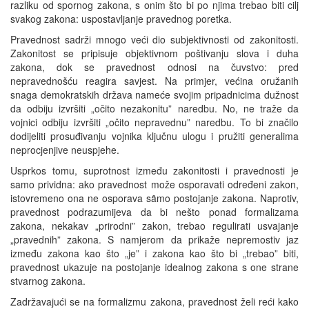
razliku od spornog zakona, s onim što bi po njima trebao biti cilj
svakog zakona: uspostavljanje pravednog poretka.
Pravednost sadrži mnogo veći dio subjektivnosti od zakonitosti.
Zakonitost se pripisuje objektivnom poštivanju slova i duha
zakona, dok se pravednost odnosi na čuvstvo: pred
nepravednošću reagira savjest. Na primjer, većina oružanih
snaga demokratskih država nameće svojim pripadnicima dužnost
da odbiju izvršiti „očito nezakonitu” naredbu. No, ne traže da
vojnici odbiju izvršiti „očito nepravednu” naredbu. To bi značilo
dodijeliti prosuđivanju vojnika ključnu ulogu i pružiti generalima
neprocjenjive neuspjehe.
Usprkos tomu, suprotnost između zakonitosti i pravednosti je
samo prividna: ako pravednost može osporavati određeni zakon,
istovremeno ona ne osporava sȃmo postojanje zakona. Naprotiv,
pravednost podrazumijeva da bi nešto ponad formalizama
zakona, nekakav „prirodni” zakon, trebao regulirati usvajanje
„pravednih” zakona. S namjerom da prikaže nepremostiv jaz
između zakona kao što „je” i zakona kao što bi „trebao” biti,
pravednost ukazuje na postojanje idealnog zakona s one strane
stvarnog zakona.
Zadržavajući se na formalizmu zakona, pravednost želi reći kako