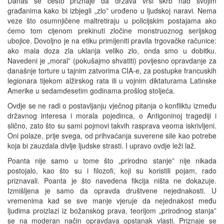
Danas se često priznaje da država vrši skrb nad svojim
građanima kako bi izbjegli „zlo” urođeno u ljudskoj naravi. Nema
veze što osumnjičene maltretiraju u policijskim postajama ako
ćemo tom cijenom prekinuti zločine monstruoznog serijskog
ubojice. Dovoljno je na etiku primijeniti pravila trgovačke računice:
ako mala doza zla uklanja veliko zlo, onda smo u dobitku.
Navedeni je „moral” (pokušajmo shvatiti) povijesno opravdanje za
današnje torture u tajnim zatvorima CIA-e, za postupke francuskih
legionara tijekom alžirskog rata ili u vojnim diktaturama Latinske
Amerike u sedamdesetim godinama prošlog stoljeća.
Ovdje se ne radi o postavljanju vječnog pitanja o konfliktu između
državnog interesa i morala pojedinca, o Antigoninoj tragediji i
slično, zato što su sami pojmovi takvih rasprava veoma iskrivljeni.
Oni polaze, prije svega, od prihvaćanja suverene sile kao potrebe
koja bi zauzdala divlje ljudske strasti. I upravo ovdje leži laž.
Poanta nije samo u tome što „prirodno stanje” nije nikada
postojalo, kao što su i filozofi, koji su koristili pojam, rado
priznavali. Poanta je što navedena fikcija ništa ne dokazuje.
Izmišljena je samo da opravda društvene nejednakosti. U
vremenima kad se sve manje vjeruje da nejednakost među
ljudima proizlazi iz božanskog prava, teorijom „prirodnog stanja”
se na moderan način opravdava opstanak vlasti. Priznaje se