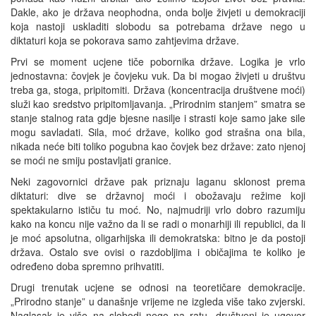
Dakle, ako je država neophodna, onda bolje živjeti u demokraciji
koja nastoji uskladiti slobodu sa potrebama države nego u
diktaturi koja se pokorava samo zahtjevima države.
Prvi se moment ucjene tiče pobornika države. Logika je vrlo
jednostavna: čovjek je čovjeku vuk. Da bi mogao živjeti u društvu
treba ga, stoga, pripitomiti. Država (koncentracija društvene moći)
služi kao sredstvo pripitomljavanja. „Prirodnim stanjem” smatra se
stanje stalnog rata gdje bjesne nasilje i strasti koje samo jake sile
mogu savladati. Sila, moć države, koliko god strašna ona bila,
nikada neće biti toliko pogubna kao čovjek bez države: zato njenoj
se moći ne smiju postavljati granice.
Neki zagovornici države pak priznaju laganu sklonost prema
diktaturi: dive se državnoj moći i obožavaju režime koji
spektakularno ističu tu moć. No, najmudriji vrlo dobro razumiju
kako na koncu nije važno da li se radi o monarhiji ili republici, da li
je moć apsolutna, oligarhijska ili demokratska: bitno je da postoji
država. Ostalo sve ovisi o razdobljima i običajima te koliko je
određeno doba spremno prihvatiti.
Drugi trenutak ucjene se odnosi na teoretičare demokracije.
„Prirodno stanje” u današnje vrijeme ne izgleda više tako zvjerski.
Naglasak je više na slobodi nego na ratu, društveni je ugovor