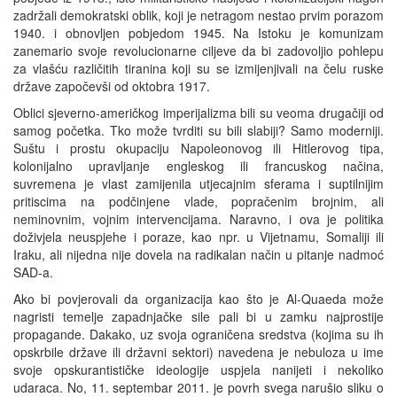
zadržali demokratski oblik, koji je netragom nestao prvim porazom
1940. i obnovljen pobjedom 1945. Na Istoku je komunizam
zanemario svoje revolucionarne ciljeve da bi zadovoljio pohlepu
za vlašću različitih tiranina koji su se izmijenjivali na čelu ruske
države započevši od oktobra 1917.
Oblici sjeverno-američkog imperijalizma bili su veoma drugačiji od
samog početka. Tko može tvrditi su bili slabiji? Samo moderniji.
Suštu i prostu okupaciju Napoleonovog ili Hitlerovog tipa,
kolonijalno upravljanje engleskog ili francuskog načina,
suvremena je vlast zamijenila utjecajnim sferama i suptilnijim
pritiscima na podčinjene vlade, popračenim brojnim, ali
neminovnim, vojnim intervencijama. Naravno, i ova je politika
doživjela neuspjehe i poraze, kao npr. u Vijetnamu, Somaliji ili
Iraku, ali nijedna nije dovela na radikalan način u pitanje nadmoć
SAD-a.
Ako bi povjerovali da organizacija kao što je Al-Quaeda može
nagristi temelje zapadnjačke sile pali bi u zamku najprostije
propagande. Dakako, uz svoja ograničena sredstva (kojima su ih
opskrbile države ili državni sektori) navedena je nebuloza u ime
svoje opskurantističke ideologije uspjela nanijeti i nekoliko
udaraca. No, 11. septembar 2011. je povrh svega narušio sliku o