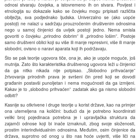
odnosi stvaraju čovjeka, a istovremeno ih on stvara. Povijest i
etnologija su dokazale kako se čovjeku mogu pripisati različita
obilježja, sva podjednako ljudska. Univerzalno se (ako uopće
postoji) ne nalazi u sadržaju prouzročenim društvenim odnosima
nego u samoj činjenici da uvijek postoji jedno. Nema smisla
govoriti o čovjeku „prirodno dobrim” ili „prirodno lošim”. Postoje
samo društveni oblici koji su više ili manje represivni, više ili manje
slobodni, ovisno o naravi aparata koji ih podržavaju.
Što se pak teorije ugovora tiče, ona je, ako je uopće moguće, još
mutnija. Zato što karakteristika društvenog ugovora leži u činjenici
da ga nitko nikada nije potpisao. „Slobodno prihvaćanje”
žrtvovanja prirodnih prava je svršeni čin pred koji se dovodi
građanin postavši punoljetan i nema mogućnosti da ga izmijeni.
Kakav je to „slobodno prihvaćen” zadatak ako ga nismo slobodni
odbiti?
Kasnije su otkrivene i druge teorije u korist države, kao na primjer
ona utemeljena na količini: budući da je potrebno koordinirati
veliki broj pojedinaca potrebna je i upravljačka struktura da
zajamči odnose koji bi inače izmaknuli, zbog svoje složenosti,
prostim interindividualnim odnosima. Međutim, osim činjenice da
država, suprotno od onog u što nas hoće uvjeriti, više liči na