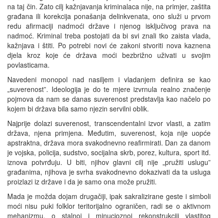
na taj čin. Zato cilj kažnjavanja kriminalaca nije, na primjer, zaštita
građana ili korekcija ponašanja delinkvenata, ono služi u prvom
redu afirmaciji nadmoći države i njenog isključivog prava na
nadmoć. Kriminal treba postojati da bi svi znali tko zaista vlada,
kažnjava i štiti. Po potrebi novi će zakoni stvoriti nova kaznena
djela kroz koje će država moći bezbrižno uživati u svojim
povlasticama.
Navedeni monopol nad nasiljem i vladanjem definira se kao
„suverenost”. Ideologija je do te mjere izvrnula realno značenje
pojmova da nam se danas suverenost predstavlja kao načelo po
kojem bi država bila samo njezin servilni oblik.
Najprije dolazi suverenost, transcendentalni izvor vlasti, a zatim
država, njena primjena. Međutim, suverenost, koja nije uopće
apstraktna, država mora svakodnevno reafirmirati. Dan za danom
je vojska, policija, sudstvo, socijalna skrb, porez, kultura, sport itd.
iznova potvrđuju. U biti, njihov glavni cilj nije „pružiti uslugu”
građanima, njihova je svrha svakodnevno dokazivati da ta usluga
proizlazi iz države i da je samo ona može pružiti.
Mada je možda dojam drugačiji, ipak sakralizirane geste i simboli
moći nisu puki folklor teritorijalno ograničen, radi se o aktivnom
mehanizmu, o stalnoj i minucioznoj rekonstrukciji vlastitog