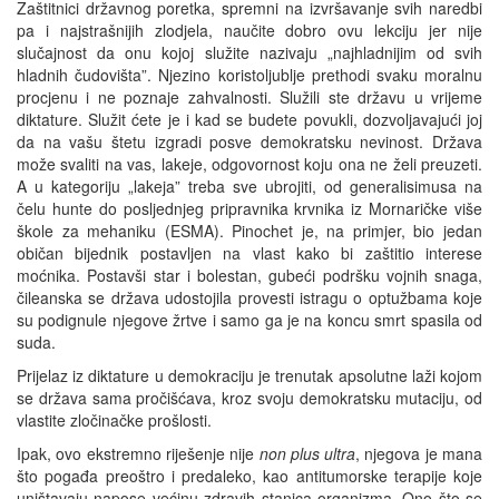
Zaštitnici državnog poretka, spremni na izvršavanje svih naredbi
pa i najstrašnijih zlodjela, naučite dobro ovu lekciju jer nije
slučajnost da onu kojoj služite nazivaju „najhladnijim od svih
hladnih čudovišta”. Njezino koristoljublje prethodi svaku moralnu
procjenu i ne poznaje zahvalnosti. Služili ste državu u vrijeme
diktature. Služit ćete je i kad se budete povukli, dozvoljavajući joj
da na vašu štetu izgradi posve demokratsku nevinost. Država
može svaliti na vas, lakeje, odgovornost koju ona ne želi preuzeti.
A u kategoriju „lakeja” treba sve ubrojiti, od generalisimusa na
čelu hunte do posljednjeg pripravnika krvnika iz Mornaričke više
škole za mehaniku (ESMA). Pinochet je, na primjer, bio jedan
običan bijednik postavljen na vlast kako bi zaštitio interese
moćnika. Postavši star i bolestan, gubeći podršku vojnih snaga,
čileanska se država udostojila provesti istragu o optužbama koje
su podignule njegove žrtve i samo ga je na koncu smrt spasila od
suda.
Prijelaz iz diktature u demokraciju je trenutak apsolutne laži kojom
se država sama pročišćava, kroz svoju demokratsku mutaciju, od
vlastite zločinačke prošlosti.
Ipak, ovo ekstremno riješenje nije
non plus ultra
, njegova je mana
što pogađa preoštro i predaleko, kao antitumorske terapije koje
uništavaju napose većinu zdravih stanica organizma. Ono što se