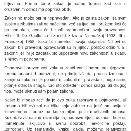
ciljevima. Prema tome zakon je samo forma, kad sila u
društvenim odnosima poprima oblik.
Zakon ne može biti ni nepravedan. Ako je zaista zakon, sa svim
svojim atributima (ali ne načelima, već sa ljudima i oružjem koji će
ga nametati), onda će i znati argumentirari svoju pravednost.
Hitler ili De Gaulle su iskoristili krizu u Njemačkoj 1933. ili u
Franuskoj 1958. kako bi nametnuli svoja stajališta. Njihovi su
zakoni bili pravedni, opravdavali su ih njihovi politički odabiri, a i
zakoniti jer im je zadatak bio uspostaviti novu zakonitost, u skladu
s njihovim potrebama.
Osporavati pravednost zakona znači voditi borbu na njegovom
terenu unaprijed poraženi, ne primijetivši da proces izmjena i
zamjena zakona nije po sebi ni zakonit ni „pravedan”, nego samo
pitanje odnosa snaga. Kao što određeni odnos snaga, ali drugog
tipa, može ukinuti sam pojam zakona.
Netko bi mogao reći da je ovo puka rasprava o pojmovima, ali
trebamo biti svjesni da bitka koju gubimo na jezičnom polju je
istovremeno i poraz na konkretnijem polju društvenih odnosa.
Koloniziravši načine razmišljanja, nadasve riječi, dužnosti koje su
nametnute isključivo u svrhu dobrobiti nekolicine postaju
„prirodne”. Uz semantičku kritiku, dakle, možemo relativizirati