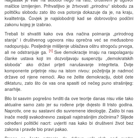
malčice izmijenjen. Prihvatljivo je žrtvovati „prirodnu” slobodu za
političku slobodu zato što ova potonja dokazuje da je, na kraju,
kvalitetnija. Čovjek je najslobodniji kad se dobrovoljno podčini
zakonu kojeg je izabrao.
Trebali bi shvatiti kako ova dva načina poimanja „prirodnog
stanja” i društvenog ugovora nisu oprečna već se međusobno
nadopunjuju. Posljednje mišljenje ublažava oštru strogoću prvoga,
[1]
ali ne odstranjuje ga.
Sve demokracije imaju na raspolaganju
članke ustava koji im dozvoljavaju suspenziju „demokratskih
sloboda” ako državi prijeti narušavanje integriteta. Dvije
komponente prijetnje nisu na istom nivou: poželjnija je nadmoć
države od njene nemoći. Ako ne želite demokraciju, dobit ćete
diktaturu, zato što će vas ona spasiti od nečeg puno strašnijeg:
anarhije.
Bilo bi sasvim pogrešno tvrditi da ove teorije danas nisu više tako
aktualne samo zato jer su rođene prije dvjesto ili tristo godina.
Naprotiv, one su sastavni dio suvremene ideologije. Zašto bi nas
inače mediji svakodnevno zasipali najstrašnijim zločinima? Slijede
određeni politički nacrt: uvjeriti nas kako bi društveni život bez
zakona i pravde bio pravi pakao.