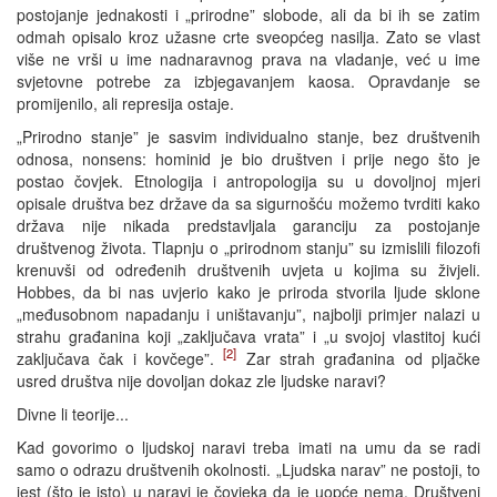
postojanje jednakosti i „prirodne” slobode, ali da bi ih se zatim
odmah opisalo kroz užasne crte sveopćeg nasilja. Zato se vlast
više ne vrši u ime nadnaravnog prava na vladanje, već u ime
svjetovne potrebe za izbjegavanjem kaosa. Opravdanje se
promijenilo, ali represija ostaje.
„Prirodno stanje” je sasvim individualno stanje, bez društvenih
odnosa, nonsens: hominid je bio društven i prije nego što je
postao čovjek. Etnologija i antropologija su u dovoljnoj mjeri
opisale društva bez države da sa sigurnošću možemo tvrditi kako
država nije nikada predstavljala garanciju za postojanje
društvenog života. Tlapnju o „prirodnom stanju” su izmislili filozofi
krenuvši od određenih društvenih uvjeta u kojima su živjeli.
Hobbes, da bi nas uvjerio kako je priroda stvorila ljude sklone
„međusobnom napadanju i uništavanju”, najbolji primjer nalazi u
strahu građanina koji „zaključava vrata” i „u svojoj vlastitoj kući
[2]
zaključava čak i kovčege”.
Zar strah građanina od pljačke
usred društva nije dovoljan dokaz zle ljudske naravi?
Divne li teorije...
Kad govorimo o ljudskoj naravi treba imati na umu da se radi
samo o odrazu društvenih okolnosti. „Ljudska narav” ne postoji, to
jest (što je isto) u naravi je čovjeka da je uopće nema. Društveni