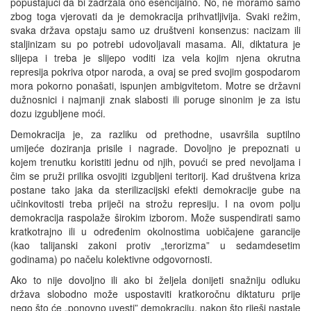
popuštajući da bi zadržala ono esencijalno. No, ne moramo samo
zbog toga vjerovati da je demokracija prihvatljivija. Svaki režim,
svaka država opstaju samo uz društveni konsenzus: nacizam ili
staljinizam su po potrebi udovoljavali masama. Ali, diktatura je
slijepa i treba je slijepo voditi iza vela kojim njena okrutna
represija pokriva otpor naroda, a ovaj se pred svojim gospodarom
mora pokorno ponašati, ispunjen ambigvitetom. Motre se državni
dužnosnici i najmanji znak slabosti ili poruge sinonim je za istu
dozu izgubljene moći.
Demokracija je, za razliku od prethodne, usavršila suptilno
umijeće doziranja prisile i nagrade. Dovoljno je prepoznati u
kojem trenutku koristiti jednu od njih, povući se pred nevoljama i
čim se pruži prilika osvojiti izgubljeni teritorij. Kad društvena kriza
postane tako jaka da sterilizacijski efekti demokracije gube na
učinkovitosti treba priječi na strožu represiju. I na ovom polju
demokracija raspolaže širokim izborom. Može suspendirati samo
kratkotrajno ili u određenim okolnostima uobičajene garancije
(kao talijanski zakoni protiv „terorizma” u sedamdesetim
godinama) po načelu kolektivne odgovornosti.
Ako to nije dovoljno ili ako bi željela donijeti snažniju odluku
država slobodno može uspostaviti kratkoročnu diktaturu prije
nego što će „ponovno uvesti” demokraciju, nakon što riješi nastale