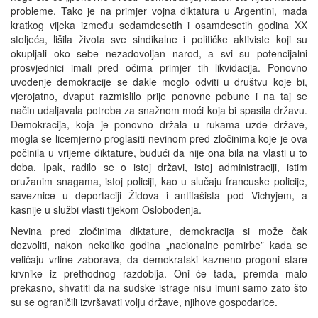
probleme. Tako je na primjer vojna diktatura u Argentini, mada
kratkog vijeka između sedamdesetih i osamdesetih godina XX
stoljeća, lišila života sve sindikalne i političke aktiviste koji su
okupljali oko sebe nezadovoljan narod, a svi su potencijalni
prosvjednici imali pred očima primjer tih likvidacija. Ponovno
uvođenje demokracije se dakle moglo odviti u društvu koje bi,
vjerojatno, dvaput razmislilo prije ponovne pobune i na taj se
način udaljavala potreba za snažnom moći koja bi spasila državu.
Demokracija, koja je ponovno držala u rukama uzde države,
mogla se licemjerno proglasiti nevinom pred zločinima koje je ova
počinila u vrijeme diktature, budući da nije ona bila na vlasti u to
doba. Ipak, radilo se o istoj državi, istoj administraciji, istim
oružanim snagama, istoj policiji, kao u slučaju francuske policije,
saveznice u deportaciji Židova i antifašista pod Vichyjem, a
kasnije u službi vlasti tijekom Oslobođenja.
Nevina pred zločinima diktature, demokracija si može čak
dozvoliti, nakon nekoliko godina „nacionalne pomirbe” kada se
veličaju vrline zaborava, da demokratski kazneno progoni stare
krvnike iz prethodnog razdoblja. Oni će tada, premda malo
prekasno, shvatiti da na sudske istrage nisu imuni samo zato što
su se ograničili izvršavati volju države, njihove gospodarice.