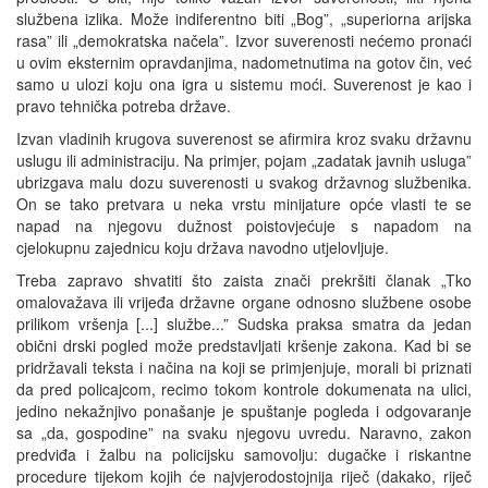
službena izlika. Može indiferentno biti „Bog”, „superiorna arijska
rasa” ili „demokratska načela”. Izvor suverenosti nećemo pronaći
u ovim eksternim opravdanjima, nadometnutima na gotov čin, već
samo u ulozi koju ona igra u sistemu moći. Suverenost je kao i
pravo tehnička potreba države.
Izvan vladinih krugova suverenost se afirmira kroz svaku državnu
uslugu ili administraciju. Na primjer, pojam „zadatak javnih usluga”
ubrizgava malu dozu suverenosti u svakog državnog službenika.
On se tako pretvara u neka vrstu minijature opće vlasti te se
napad na njegovu dužnost poistovjećuje s napadom na
cjelokupnu zajednicu koju država navodno utjelovljuje.
Treba zapravo shvatiti što zaista znači prekršiti članak „Tko
omalovažava ili vrijeđa državne organe odnosno službene osobe
prilikom vršenja [...] službe...” Sudska praksa smatra da jedan
obični drski pogled može predstavljati kršenje zakona. Kad bi se
pridržavali teksta i načina na koji se primjenjuje, morali bi priznati
da pred policajcom, recimo tokom kontrole dokumenata na ulici,
jedino nekažnjivo ponašanje je spuštanje pogleda i odgovaranje
sa „da, gospodine” na svaku njegovu uvredu. Naravno, zakon
predviđa i žalbu na policijsku samovolju: dugačke i riskantne
procedure tijekom kojih će najvjerodostojnija riječ (dakako, riječ