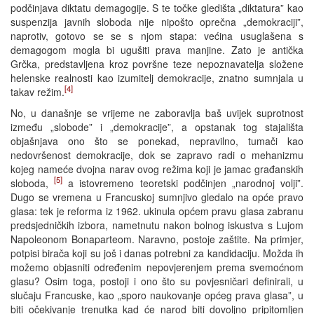
podčinjava diktatu demagogije. S te točke gledišta „diktatura” kao
suspenzija javnih sloboda nije nipošto oprečna „demokraciji”,
naprotiv, gotovo se se s njom stapa: većina usuglašena s
demagogom mogla bi ugušiti prava manjine. Zato je antička
Grčka, predstavljena kroz površne teze nepoznavatelja složene
helenske realnosti kao izumitelj demokracije, znatno sumnjala u
[4]
takav režim.
No, u današnje se vrijeme ne zaboravlja baš uvijek suprotnost
između „slobode” i „demokracije”, a opstanak tog stajališta
objašnjava ono što se ponekad, nepravilno, tumači kao
nedovršenost demokracije, dok se zapravo radi o mehanizmu
kojeg nameće dvojna narav ovog režima koji je jamac građanskih
[5]
sloboda,
a istovremeno teoretski podčinjen „narodnoj volji”.
Dugo se vremena u Francuskoj sumnjivo gledalo na opće pravo
glasa: tek je reforma iz 1962. ukinula općem pravu glasa zabranu
predsjedničkih izbora, nametnutu nakon bolnog iskustva s Lujom
Napoleonom Bonaparteom. Naravno, postoje zaštite. Na primjer,
potpisi birača koji su još i danas potrebni za kandidaciju. Možda ih
možemo objasniti određenim nepovjerenjem prema svemoćnom
glasu? Osim toga, postoji i ono što su povjesničari definirali, u
slučaju Francuske, kao „sporo naukovanje općeg prava glasa”, u
biti očekivanje trenutka kad će narod biti dovoljno pripitomljen