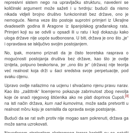
represivni sistem nego na upravljačku strukturu, navedeni se
količinski argument može sažeti i u tvrdnju: budući da nismo
nikada vidjeli brojno društvo funkcionirati bez države, ono je
nemoguće. Nema veze što postoje suprotni primjeri iz Ukrajine
dvadesetih godina ili Aragone iz španjolskog građanskog rata.
Primjeri koji su se odvili u opsadi ili u ratu i koji dokazuju kako
uloga države nije uopće sudbonosna. U biti, država je ono što „je”
i opravdava se isključivo svojim postojanjem.
No, ipak, moramo priznati da je čisto teoretska rasprava o
mogućnosti postojanja društva bez države, kao što je ovdje
iznijeta, potpuno beskorisna, jer „ono što je” (država) nije teorija
već realnost koja drži u šaci sredstva svoje perpetuacije, pod
svaku cijenu.
Upravo ovdje nailazimo na ucjenu i shvaćamo njenu pravu narav.
Kao što „zaštitnik” licemjerno pokazuje zabrinutost zbog nevolja
[3]
koje će snaći njegovog štićenika ako ne plati doprinos Cupoli,
na isti način država,
kum nad kumovima,
može sada pretvoriti u
realnost mȍru koju je osmislila da opravda svoje postojanje.
Budući da se rat svih protiv nije mogao sam pokrenuti, država ga
može sama uzrokovati.
Navedenom strategijom ekstremnog terora koristili su se najviši