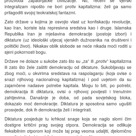
proizvoda zapadnjačke civilizacije. No, rečeni se vjerski
integralizam nipošto ne bori protiv kapitalizma: želi ga samo
prilagoditi svojoj teokratskoj fantazmi.
Zato države u kojima je osvojio vlast uz konfiskaciju revolucije,
kao Iran, koriste ista represivna sredstva kao i druge. Islamska
Republika Iran je mješavina demokracije (postoje izbori) i
diktature (uz ideološki utjecaj vjerskih dužnosnika na društveni i
politički život). Nikakav oblik slobode se neće nikada moći roditi u
sjeni pokornosti bogu.
Države ne dolaze u sukobe zato što su „za” ili „protiv” kapitalizma
ili zato što žele zaštiti demokraciju od diktature. Sukobljavaju se
zbog moći, u okvirima sredstava na raspolaganju (koja ovise o
snazi njihovog nacionalnog kapitalizma) i pod uvjetom da su
zajamčene nadasve potrebe kapitala. Mogu to biti, po potrebi,
demokracija ili diktatura, ovisi o njihovoj povijesti i trenutnim
zahtjevima. Današnje je doba, od pada sovjetskog bloka,
dokazalo moć demokracije. Diktatura je sposobna samo ugušiti
prosvjede, dok ih demokracija želi i integrirati.
Diktatura posjeduje tu krhkost snage koja se naglo slomi čim
dostigne kritični prag svojeg otpora. Demokracija se odlikuje
fleksibilnim otporom koji može taj prag veoma udaljiti, djelomično