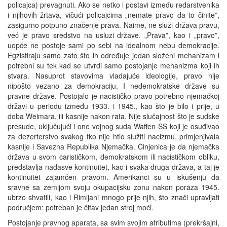
policajca) prevagnuti. Ako se netko i postavi između redarstvenika
i njihovih žrtava, vičući policajcima „nemate pravo da to činite”,
zasigurno potpuno značenje prava. Naime, ne služi država pravu,
već je pravo sredstvo na usluzi države. „Prava”, kao i „pravo”,
uopće ne postoje sami po sebi na idealnom nebu demokracije.
Egzistiraju samo zato što ih određuje jedan složeni mehanizam i
potrebni su tek kad se utvrdi samo postojanje mehanizma koji ih
stvara. Nasuprot stavovima vladajuće ideologije, pravo nije
nipošto vezano za demokraciju. I nedemokratske države su
pravne države. Postojalo je nacističko pravo potrebno njemačkoj
državi u periodu između 1933. i 1945., kao što je bilo i prije, u
doba Weimara, ili kasnije nakon rata. Nije slučajnost što je sudske
presude, uključujući i one vojnog suda Waffen SS koji je osuđivao
za dezerterstvo svakog tko nije htio služiti nacizmu, primjenjivala
kasnije i Savezna Republika Njemačka. Činjenica je da njemačka
država u svom carističkom, demokratskom ili nacističkom obliku,
predstavlja nadasve kontinuitet, kao i svaka druga država, a taj je
kontinuitet zajamčen pravom. Amerikanci su u iskušenju da
sravne sa zemljom svoju okupacijsku zonu nakon poraza 1945.
ubrzo shvatili, kao i Rimljani mnogo prije njih, što znači upravljati
područjem: potreban je čitav jedan stroj moći.
Postojanje pravnog aparata, sa svim svojim atributima (prekršajni,