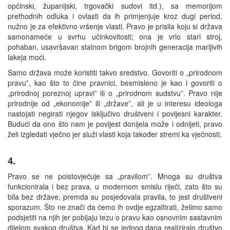
općinski, županijski, trgovački sudovi itd.), sa memorijom
prethodnih odluka i ovlasti da ih primjenjuje kroz dugi period,
nužno je za efektivno vršenje vlasti. Pravo je prisila koju si država
samonameće u svrhu učinkovitosti; ona je vrlo stari stroj,
pohaban, usavršavan stalnom brigom brojnih generacija marljivih
lakeja moći.
Samo država može koristiti takvo sredstvo. Govoriti o „prirodnom
pravu”, kao što to čine pravnici, besmisleno je kao i govoriti o
„prirodnoj poreznoj upravi” ili o „prirodnom sudstvu”. Pravo nije
prirodnije od „ekonomije” ili „države”, ali je u interesu ideologa
nastojati negirati njegov isključivo društveni i povijesni karakter.
Budući da ono što nam je povijest donijela može i odnijeti, pravo
želi izgledati vječno jer služi vlasti koja također stremi ka vječnosti.
4.
Pravo se ne poistovjećuje sa „pravilom”. Mnoga su društva
funkcionirala i bez prava, u modernom smislu riječi, zato što su
bila bez države, premda su posjedovala pravila, to jest društveni
sporazum. Što ne znači da ćemo ih ovdje egzaltirati, želimo samo
podsjetiti na njih jer pobijaju tezu o pravu kao osnovnim sastavnim
dijelom svakog društva. Kad bi se jednog dana realiziralo društvo