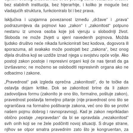
bez stabilnih institucija, bez hijerarhije, i koliko je moguće bez
vladajućih struktura, funkcioniralo bi i bez prava.
Isključiva i uzajamna povezanost između „države” i „prava”
podrazumijeva da pojmovi kao „zakon” i „zakonitost” potpuno
nestanu iz umova osoba koje još vjeruju u slobodniji život.
Sloboda ne može živjeti u sjeni navedenih pojmova. Možda
ljudsko društvo neće nikada funkcionirati bez kodova, dogovora ili
sporazuma, ali svakako može postojati bez „zakona”, bez onog
dijela društva koji se uzdiže iznad njega u svojstvu opće volje. Ako
postoji zakon postoje i represivni organi koji će nas tjerati da ga
izvršavamo; ne možemo se osloboditi represivnih organa ako ne
odbacimo i zakone.
„Pravednost” pak izgleda oprečna „zakonitosti”, do te točke da
ostavlja dojam kritike. Dok se zakonitost brine da li zakon
zadovoljava formu (zakonito je ono što, formalno, poštuje zakon),
pravednost postavlja temeljno pitanje (nije pravednost ono što se
ograničava na formalno poštivanje zakona, već ono što se protivi
našem pojmu dobrog i ravnopravnog). Kad je zakon neprikladan
obično postaje „nepravedan” da bi se opravdala „nezakonitost”
svih onih koji se ne žele podčiniti novoj situaciji. S druge strane,
njihov se otpor smatra pravednim zato što je kongruentan, za