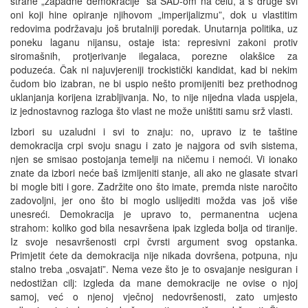
strane „zapadne demokracije” sa SAD-om na čelu, a s druge svi
oni koji hine opiranje njihovom „imperijalizmu”, dok u vlastitim
redovima podržavaju još brutalniji poredak. Unutarnja politika, uz
poneku laganu nijansu, ostaje ista: represivni zakoni protiv
siromašnih, protjerivanje ilegalaca, porezne olakšice za
poduzeća. Čak ni najuvjereniji trockistički kandidat, kad bi nekim
čudom bio izabran, ne bi uspio nešto promijeniti bez prethodnog
uklanjanja korijena izrabljivanja. No, to nije nijedna vlada uspjela,
iz jednostavnog razloga što vlast ne može uništiti samu srž vlasti.
Izbori su uzaludni i svi to znaju: no, upravo iz te taštine
demokracija crpi svoju snagu i zato je najgora od svih sistema,
njen se smisao postojanja temelji na ničemu i nemoći. Vi ionako
znate da izbori neće baš izmijeniti stanje, ali ako ne glasate stvari
bi mogle biti i gore. Zadržite ono što imate, premda niste naročito
zadovoljni, jer ono što bi moglo uslijediti možda vas još više
unesreći. Demokracija je upravo to, permanentna ucjena
strahom: koliko god bila nesavršena ipak izgleda bolja od tiranije.
Iz svoje nesavršenosti crpi čvrsti argument svog opstanka.
Primjetit ćete da demokracija nije nikada dovršena, potpuna, nju
stalno treba „osvajati”. Nema veze što je to osvajanje nesiguran i
nedostižan cilj: izgleda da mane demokracije ne ovise o njoj
samoj, već o njenoj vječnoj nedovršenosti, zato umjesto