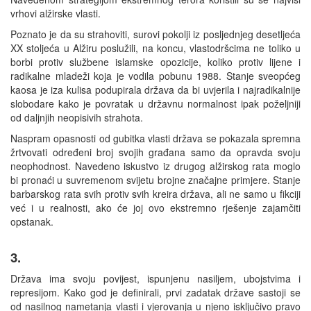
vrhovi alžirske vlasti.
Poznato je da su strahoviti, surovi pokolji iz posljednjeg desetljeća
XX stoljeća u Alžiru poslužili, na koncu, vlastodršcima ne toliko u
borbi protiv službene islamske opozicije, koliko protiv lijene i
radikalne mladeži koja je vodila pobunu 1988. Stanje sveopćeg
kaosa je iza kulisa podupirala država da bi uvjerila i najradikalnije
slobodare kako je povratak u državnu normalnost ipak poželjniji
od daljnjih neopisivih strahota.
Naspram opasnosti od gubitka vlasti država se pokazala spremna
žrtvovati određeni broj svojih građana samo da opravda svoju
neophodnost. Navedeno iskustvo iz drugog alžirskog rata moglo
bi pronaći u suvremenom svijetu brojne značajne primjere. Stanje
barbarskog rata svih protiv svih kreira država, ali ne samo u fikciji
već i u realnosti, ako će joj ovo ekstremno rješenje zajamčiti
opstanak.
3.
Država ima svoju povijest, ispunjenu nasiljem, ubojstvima i
represijom. Kako god je definirali, prvi zadatak države sastoji se
od nasilnog nametanja vlasti i vjerovanja u njeno isključivo pravo