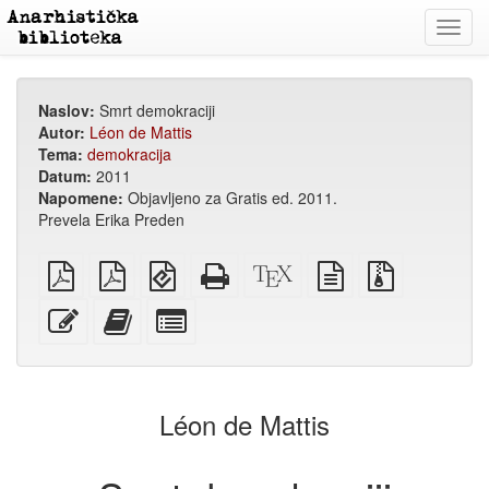
Toggl
navig
Naslov:
Smrt demokraciji
Autor:
Léon de Mattis
Tema:
demokracija
Datum:
2011
Napomene:
Objavljeno za Gratis ed. 2011.
Prevela Erika Preden
običan
A4
EPUB
Potpuni
XeLaTex
izvor
Izvorne
PDF
PDF
(za
HTML
izvor
u
datoteke
za
mobilne
(za
običnom
s
Uredi
Dodaj
Izaberi
štampanje
uređaje)
štampu)
tekstu
privitcima
ovaj
ovaj
pojedinačne
tekst
tekst
dijelove
zbirci
za
zbirku
Léon de Mattis