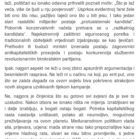
laži, političari su ionako odavna prihvatili poznati motiv: „Što je laž
veća, više će ljudi u nju povjerovati”. Usprkos evidentnoj farsi žele
biti ono što nisu, pažljivo tajeći ono što u biti jesu. I tako jedan
stari rasistički milijarder postaje „protusistemski kandidat”.
Pobornik konzervativnih načela pretvara se u „radikalnog
kandidata”. Najekstremniji zaštitnici sigurnosnog poretka i
tradicionalnih obiteljskih vrijednosti izjašnjavaju se kao ljevičari.
Prethodni ili budući ministri iznenada postaju zagovornici
antikapitalističkih prosvjeda i postaju konkurencija službenim
revolucionarnim birokratskim partijama.
Ipak, najgori aspekt ne leži u ovoj zbirci apsurdnih argumentacija i
besmislenih rasprava. Ne leži ni u načinu na koji, po enti put,
ono
što se zaista događa na ovom svijetu
biva pokriveno atrakcijom
novih slogana uzvikivanih tijekom kampanje.
Ne, najgora je činjenica što su gotovo svi svjesni da je sve to
uzaludno. Nakon izbora se ionako ništa ne mijenja. Izrabljivani se
i dalje izrabljuju, a bogati ostaju bogati. Potreba kapitalističkog
rasta nastavlja uništavati, polako ali neumoljivo, mogućnost
preživljavanja na ovom planetu. Međunarodnom politikom vlada
sila, prijevara, ucjena: mada strane nisu tako prepoznatljive kao u
vrijeme hladnog rata, stvari se nisu bitno promijenile, s jedne