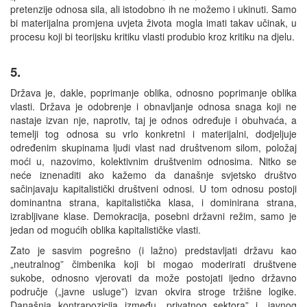
pretenzije odnosa sila, ali istodobno ih ne možemo i ukinuti. Samo
bi materijalna promjena uvjeta života mogla imati takav učinak, u
procesu koji bi teorijsku kritiku vlasti produbio kroz kritiku na djelu.
5.
Država je, dakle, poprimanje oblika, odnosno poprimanje oblika
vlasti. Država je odobrenje i obnavljanje odnosa snaga koji ne
nastaje izvan nje, naprotiv, taj je odnos određuje i obuhvaća, a
temelji tog odnosa su vrlo konkretni i materijalni, dodjeljuje
određenim skupinama ljudi vlast nad društvenom silom, položaj
moći u, nazovimo, kolektivnim društvenim odnosima. Nitko se
neće iznenaditi ako kažemo da današnje svjetsko društvo
sačinjavaju kapitalistički društveni odnosi. U tom odnosu postoji
dominantna strana, kapitalistička klasa, i dominirana strana,
izrabljivane klase. Demokracija, posebni državni režim, samo je
jedan od mogućih oblika kapitalističke vlasti.
Zato je sasvim pogrešno (i lažno) predstavljati državu kao
„neutralnog” čimbenika koji bi mogao moderirati društvene
sukobe, odnosno vjerovati da može postojati ijedno državno
područje („javne usluge”) izvan okvira stroge tržišne logike.
Današnja kontrapozicija između „privatnog sektora” i „javnog