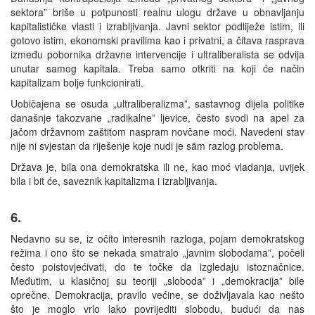
sektora” briše u potpunosti realnu ulogu države u obnavljanju
kapitalističke vlasti i izrabljivanja. Javni sektor podliježe istim, ili
gotovo istim, ekonomski pravilima kao i privatni, a čitava rasprava
između pobornika državne intervencije i ultraliberalista se odvija
unutar samog kapitala. Treba samo otkriti na koji će način
kapitalizam bolje funkcionirati.
Uobičajena se osuda „ultraliberalizma”, sastavnog dijela politike
današnje takozvane „radikalne” ljevice, često svodi na apel za
jačom državnom zaštitom naspram novčane moći. Navedeni stav
nije ni svjestan da riješenje koje nudi je sȃm razlog problema.
Država je, bila ona demokratska ili ne, kao moć vladanja, uvijek
bila i bit će, saveznik kapitalizma i izrabljivanja.
6.
Nedavno su se, iz očito interesnih razloga, pojam demokratskog
režima i ono što se nekada smatralo „javnim slobodama”, počeli
često poistovjećivati, do te točke da izgledaju istoznačnice.
Međutim, u klasičnoj su teoriji „sloboda” i „demokracija” bile
oprečne. Demokracija, pravilo većine, se doživljavala kao nešto
što je moglo vrlo lako povrijediti slobodu, budući da nas