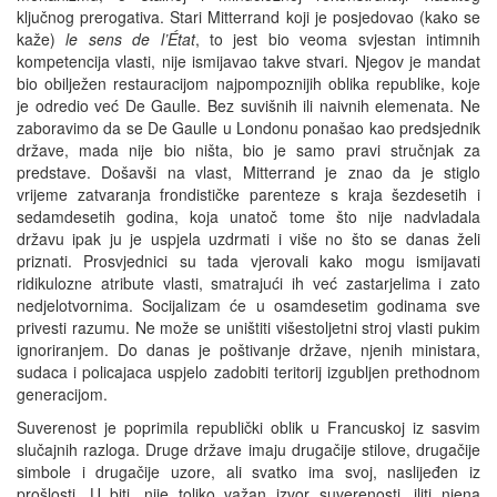
ključnog prerogativa. Stari Mitterrand koji je posjedovao (kako se
kaže)
le sens de l’État
, to jest bio veoma svjestan intimnih
kompetencija vlasti, nije ismijavao takve stvari. Njegov je mandat
bio obilježen restauracijom najpompoznijih oblika republike, koje
je odredio već De Gaulle. Bez suvišnih ili naivnih elemenata. Ne
zaboravimo da se De Gaulle u Londonu ponašao kao predsjednik
države, mada nije bio ništa, bio je samo pravi stručnjak za
predstave. Došavši na vlast, Mitterrand je znao da je stiglo
vrijeme zatvaranja frondističke parenteze s kraja šezdesetih i
sedamdesetih godina, koja unatoč tome što nije nadvladala
državu ipak ju je uspjela uzdrmati i više no što se danas želi
priznati. Prosvjednici su tada vjerovali kako mogu ismijavati
ridikulozne atribute vlasti, smatrajući ih već zastarjelima i zato
nedjelotvornima. Socijalizam će u osamdesetim godinama sve
privesti razumu. Ne može se uništiti višestoljetni stroj vlasti pukim
ignoriranjem. Do danas je poštivanje države, njenih ministara,
sudaca i policajaca uspjelo zadobiti teritorij izgubljen prethodnom
generacijom.
Suverenost je poprimila republički oblik u Francuskoj iz sasvim
slučajnih razloga. Druge države imaju drugačije stilove, drugačije
simbole i drugačije uzore, ali svatko ima svoj, naslijeđen iz
prošlosti. U biti, nije toliko važan izvor suverenosti, iliti njena