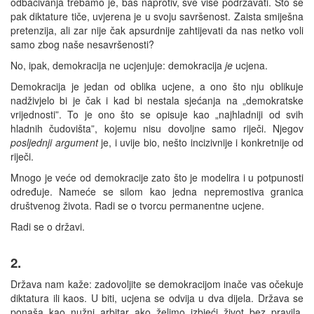
odbacivanja trebamo je, baš naprotiv, sve više podržavati. Što se
pak diktature tiče, uvjerena je u svoju savršenost. Zaista smiješna
pretenzija, ali zar nije čak apsurdnije zahtijevati da nas netko voli
samo zbog naše nesavršenosti?
No, ipak, demokracija ne ucjenjuje: demokracija
je
ucjena.
Demokracija je jedan od oblika ucjene, a ono što nju oblikuje
nadživjelo bi je čak i kad bi nestala sjećanja na „demokratske
vrijednosti”. To je ono što se opisuje kao „najhladniji od svih
hladnih čudovišta”, kojemu nisu dovoljne samo riječi. Njegov
posljednji argument
je, i uvije bio, nešto incizivnije i konkretnije od
riječi.
Mnogo je veće od demokracije zato što je modelira i u potpunosti
određuje. Nameće se silom kao jedna nepremostiva granica
društvenog života. Radi se o tvorcu permanentne ucjene.
Radi se o državi.
2.
Država nam kaže: zadovoljite se demokracijom inače vas očekuje
diktatura ili kaos. U biti, ucjena se odvija u dva dijela. Država se
ponaša kao nužni arbitar ako želimo izbjeći život bez pravila.