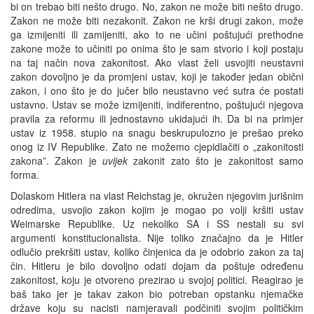
bi on trebao biti nešto drugo. No, zakon ne može biti nešto drugo.
Zakon ne može biti nezakonit. Zakon ne krši drugi zakon, može
ga izmijeniti ili zamijeniti, ako to ne učini poštujući prethodne
zakone može to učiniti po onima što je sam stvorio i koji postaju
na taj način nova zakonitost. Ako vlast želi usvojiti neustavni
zakon dovoljno je da promjeni ustav, koji je također jedan obični
zakon, i ono što je do jučer bilo neustavno već sutra će postati
ustavno. Ustav se može izmijeniti, indiferentno, poštujući njegova
pravila za reformu ili jednostavno ukidajući ih. Da bi na primjer
ustav iz 1958. stupio na snagu beskrupulozno je prešao preko
onog iz IV Republike. Zato ne možemo cjepidlačiti o „zakonitosti
zakona”. Zakon je
uvijek
zakonit zato što je zakonitost samo
forma.
Dolaskom Hitlera na vlast Reichstag je, okružen njegovim jurišnim
odredima, usvojio zakon kojim je mogao po volji kršiti ustav
Weimarske Republike. Uz nekoliko SA i SS nestali su svi
argumenti konstitucionalista. Nije toliko značajno da je Hitler
odlučio prekršiti ustav, koliko činjenica da je odobrio zakon za taj
čin. Hitleru je bilo dovoljno odati dojam da poštuje određenu
zakonitost, koju je otvoreno prezirao u svojoj politici. Reagirao je
baš tako jer je takav zakon bio potreban opstanku njemačke
države koju su nacisti namjeravali podčiniti svojim političkim