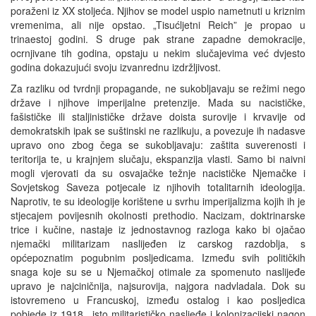
poraženi iz XX stoljeća. Njihov se model uspio nametnuti u kriznim
vremenima, ali nije opstao. „Tisućljetni Reich” je propao u
trinaestoj godini. S druge pak strane zapadne demokracije,
ocrnjivane tih godina, opstaju u nekim slučajevima već dvjesto
godina dokazujući svoju izvanrednu izdržljivost.
Za razliku od tvrdnji propagande, ne sukobljavaju se režimi nego
države i njihove imperijalne pretenzije. Mada su nacističke,
fašističke ili staljinističke države doista surovije i krvavije od
demokratskih ipak se suštinski ne razlikuju, a povezuje ih nadasve
upravo ono zbog čega se sukobljavaju: zaštita suverenosti i
teritorija te, u krajnjem slučaju, ekspanzija vlasti. Samo bi naivni
mogli vjerovati da su osvajačke težnje nacističke Njemačke i
Sovjetskog Saveza potjecale iz njihovih totalitarnih ideologija.
Naprotiv, te su ideologije korištene u svrhu imperijalizma kojih ih je
stjecajem povijesnih okolnosti prethodio. Nacizam, doktrinarske
trice i kučine, nastaje iz jednostavnog razloga kako bi ojačao
njemački militarizam naslijeđen iz carskog razdoblja, s
općepoznatim pogubnim posljedicama. Između svih političkih
snaga koje su se u Njemačkoj otimale za spomenuto naslijeđe
upravo je najciničnija, najsurovija, najgora nadvladala. Dok su
istovremeno u Francuskoj, između ostalog i kao posljedica
pobjede iz 1918., isto militarističko nasljeđe i kolonizacijski nagon