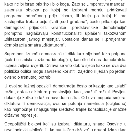
kako ne bi birao bilo što i bilo koga. Zato se „imperativni mandat”,
zakonska obveza po kojoj se izabrani moraju pridržavati
programa određenog prije izbora, ili ideja po kojoj bi rad
zastupnika trebao ocjenjivati „sud građana”, često prikazuju kao
demagoški prijedlozi. Granice „predstavničke demokracije”
promptno naglašavaju konstitucionalisti uplašeni takozvanom
„diktaturom javnog mnijenja”, uostalom danas se i „pretjerana”
demokracija smatra „diktaturom”.
Suprotnost između demokracije i diktature nije baš tako potpuna
(čak i u smislu službene ideologije), kao što bi nas demokratska
ucjena željela uvjeriti. Država se vrlo dobro sjeća kako se ova dva
politička oblika mogu savršeno koristiti, zajedno ili jedan po jedan,
ovisno o trenutnoj potrebi.
U ovoj se lažnoj opoziciji demokracija često prikazuje kao „slabi”
režim, dok se diktature predstavljaju kao „snažni” režimi. Povijest
dokazuje koliko je lažna navedena slika. Od dva moguća smjera,
diktatura ili demokracija, ova se potonja nametnula (očigledno)
kao najmoćnije i najsigurnije sredstvo trajne konsolidacije snažne
državne represije.
Geopolitički blokovi koji su izabrali diktaturu, snage Osovine u
prvoj polovici stoljeća ili „komunističke države” u drugoj, izlaze kao