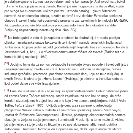
je zabrinjavajuće to što nas, za potrebne naučne komparacije, Atali svodi na... buku!
(U vreme kada je pisao ovaj članak, Kamat još nije mogao da zna da će Atali, koji je
pre svega bio ekonomista, uskoro postati – između ostalog – glavni Miteranov
savetnik za ekonomska pitanja, a zatim osnivač i prvi direktor Evropske banke za
obnovu i razvoj, i jedan od suosnivača programa za razvoj novih tehnologija EUREKA.
Ali, izgleda da mu nije bilo teško da prepozna autoritarni i tehnokratski karakter
Atalijevog najpoznatijeg teoretskog dela. Nap. AG)
[9]
Ne treba gubiti iz vida da je zapadna umetnost tu destrukciju i kreaciju postigla
pljačkom mladalačke snage takozvanih „primitivnih“ naroda: američkih Indijanaca i
Afrikanaca. To je još jedan aspekt „podmlađivanja“ kapitala, koji sam opisao u tekstu iz
Invariance
vol. 1, br. 6, „
La révolution communiste: thèses de travail
“ (Radne teze o
komunističkoj revoluciji, 1969).
[10]
Dodajmo tome da uz pomoć pedagogije i etnologije bivaju pogođeni i svet detinjstva
i najraniji dani našeg života kao vrste. Naročito se, u odnosu na detinjstvo, razvija
industrija igračaka i proizvoda „posebno“ namenjenih deci, koja se tako isključuju iz
svojih života, iz stvaranja. „Homo ludens“ (Huizinga) je otkriven u trenutku kada su
ljudi počeli da se sve više lišavaju igre.
[11]
Time što u isti mah služi kao muzej i eksperimentalni centar, Bobur ostvaruje jednu
od zamisli Alvina Toflera: rekreaciju starih zajednica, za one koji ne mogu da drže
korak, i stvaranje novih zajednica, za one koje žive samo u projekcijama (videti Alvin
Toffler,
Future Shock
, 1970). Uključivanje centra za savremenu arheologiju
plagijarizuje Vuajevu ideju o Institutu za savremenu praistoriju (Jean-Pierre Voyer,
Institut de Préhistoire Contemporaine). Ukratko, postojanje eksperimentalnih centara
ukazuje na želju za spajanjem nauke i umetnosti. Preciznije, u tome može da vidimo
jačanje nečega što je u okviru filozofije već postalo prepoznatljiv trend: gubitka
autonomije. Umetnost i filozofija idu stopama nauke, da bi uopšte mogle da stvore