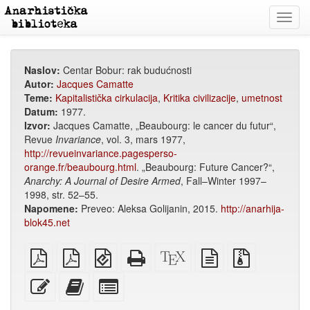
Toggl
navig
Naslov:
Centar Bobur: rak budućnosti
Autor:
Jacques Camatte
Teme:
Kapitalistička cirkulacija
,
Kritika civilizacije
,
umetnost
Datum:
1977.
Izvor:
Jacques Camatte, „Beaubourg: le cancer du futur“,
Revue
Invariance
, vol. 3, mars 1977,
http://revueinvariance.pagesperso-
orange.fr/beaubourg.html
. „Beaubourg: Future Cancer?“,
Anarchy: A Journal of Desire Armed
, Fall–Winter 1997–
1998, str. 52–55.
Napomene:
Preveo: Aleksa Golijanin, 2015.
http://anarhija-
blok45.net
običan
A4
EPUB
Potpuni
XeLaTex
izvor
Izvorne
PDF
PDF
(za
HTML
izvor
u
datoteke
za
mobilne
(za
običnom
s
Uredi
Dodaj
Izaberi
štampanje
uređaje)
štampu)
tekstu
privitcima
ovaj
ovaj
pojedinačne
tekst
tekst
dijelove