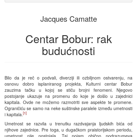
zbirci
za
zbirku
Jacques Camatte
Centar Bobur: rak
budućnosti
Bilo da je reč o podvali, diverziji ili ozbiljnom ostvarenju, na
osnovu dobro isplaniranog projekta, Kulturni centar Bobur
zauzima tačku u kojoj se stiču brojni fenomeni. Njegovo
postojanje ukazuje na promenu do koje je došlo u zajednici
kapitala. Ovde ne možemo razmotriti sve aspekte te promene.
Ograničiću se samo na neke suštinske paralele između umetnosti
[1]
i kapitala.
Umetnost se razvila u trenutku razdvajanja ljudskih bića od
njihove zajednice. Pre toga, u dugačkom praistorijskom periodu,
umetnost nije postojala. Taj pojam obično podrazumeva