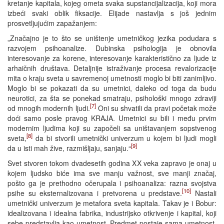
kretanje kapitala, kojeg ometa svaka supstancijalizacija, koji mora
izbeći svaki oblik fiksacije. Elijade nastavlja s još jednim
prosvetljujućim zapažanjem:
„Značajno je to što se uništenje umetničkog jezika podudara s
razvojem psihoanalize. Dubinska psihologija je obnovila
interesovanje za korene, interesovanje karakteristično za ljude iz
arhaičnih društava. Detaljnije istraživanje procesa revalorizacije
mita o kraju sveta u savremenoj umetnosti moglo bi biti zanimljivo.
Moglo bi se pokazati da su umetnici, daleko od toga da budu
neurotici, za šta se ponekad smatraju, psihološki mnogo zdraviji
[7]
od mnogih modernih ljudi.
Oni su shvatili da pravi početak može
doći samo posle pravog KRAJA. Umetnici su bili i među prvim
modernim ljudima koji su započeli sa uništavanjem sopstvenog
[8]
sveta,
da bi stvorili umetnički univerzum u kojem bi ljudi mogli
[9]
da u isti mah žive, razmišljaju, sanjaju.“
Svet stvoren tokom dvadesetih godina XX veka zapravo je onaj u
kojem ljudsko biće ima sve manju važnost, sve manji značaj,
pošto ga je prethodno očerupala i psihoanaliza: razna svojstva
[10]
psihe su eksternalizovana i pretvorena u predstave.
Nastali
umetnički univerzum je metafora sveta kapitala. Takav je i Bobur:
idealizovana i idealna fabrika, industrijsko otkrivenje i kapital, koji
sebe predstavlja kao umetnost. Predmet postaje sama umetnost,