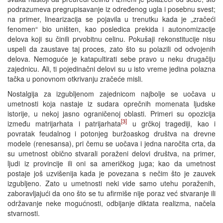
podrazumeva pregrupisavanje iz određenog ugla i posebnu svest;
na primer, linearizacija se pojavila u trenutku kada je „zračeći
fenomen“ bio uništen, kao posledica prekida i autonomizacije
delova koji su činili prvobitnu celinu. Pokušaji rekonstitucije nisu
uspeli da zaustave taj proces, zato što su polazili od odvojenih
delova. Nemoguće je katapultirati sebe pravo u neku drugačiju
zajednicu. Ali, ti pojedinačni delovi su u isto vreme jedina polazna
tačka u ponovnom otkrivanju zračeće misli.
Nostalgija za izgubljenom zajednicom najbolje se uočava u
umetnosti koja nastaje iz sudara oprečnih momenata ljudske
istorije, u nekoj jasno ograničenoj oblasti. Primeri su opozicija
[3]
između matrijarhata i patrijarhata
u grčkoj tragediji, kao i
povratak feudalnog i potonjeg buržoaskog društva na drevne
modele (renesansa), pri čemu se uočava i jedna naročita crta, da
su umetnost obično stvarali poraženi delovi društva, na primer,
ljudi iz provincije ili oni sa američkog juga; kao da umetnost
postaje još uzvišenija kada je povezana s nečim što je zauvek
izgubljeno. Zato u umetnosti neki vide samo utehu poraženih,
zaboravljajući da ono što se tu afirmiše nije poraz već stvaranje ili
održavanje neke mogućnosti, odbijanje diktata realizma, načela
stvarnosti.