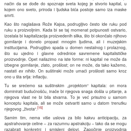
način da se dođe do spoznaje sveta kojeg je stvorio kapital, u
kojem ono sveto, priroda i ljudska bića postoje samo iza maske
smrti.
Kao što naglašava Rože Kajoa, podrugljivo često ide ruku pod
ruku s proizvoljnim. Kada bi se taj momenat potpunosti ostvario,
izostala bi kapitalizacija proizvedenih slika, što bi okončalo njihovo
gomilanje i donelo propast mnogim ljudima, ali i muzejskim
institucijama. Podrugljivo spada u domen nestalnog i prolaznog,
što su ujedno i glavne odrednice savremene kapitalističke
proizvodnje. Opet nailazimo na iste forme: ni kapital ne može da
izbegne gomilanje, zlato, prošlost; on ne može, da tako kažemo,
nastati
ex nihilo
. On suštinski može umaći prošlosti samo kroz
ono u šta srlja: inflaciju.
Tu se srećemo sa suštinskim „projektom“ kapitala: on mora
dominirati budućnošću, inače bi njegova snaga došla u pitanje, a
njegova vlast ne bi bila stvarna. To je već prisutno u samom
konceptu kapitala, ali se može ostvariti samo u datom trenutku
[15]
njegovog „života“.
Samim tim, nema više uslova za bilo kakvu anticipaciju, za
apstrahovanje celine – za razumnu apstrakciju – tako da se mogu
razabrati konkretni i smisleni delovi. Započinje proizvodnja