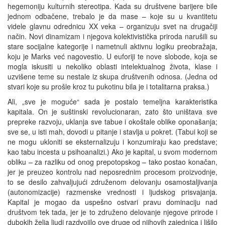
hegemoniju kulturnih stereotipa. Kada su društvene barijere bile
jednom odbačene, trebalo je da mase – koje su u kvantitetu
videle glavnu odrednicu XX veka – organizuju svet na drugačiji
način. Novi dinamizam i njegova kolektivistička priroda narušili su
stare socijalne kategorije i nametnuli aktivnu logiku preobražaja,
koju je Marks već nagovestio. U euforiji te nove slobode, koja se
mogla iskusiti u nekoliko oblasti intelektualnog života, klase i
uzvišene teme su nestale iz skupa društvenih odnosa. (Jedna od
stvari koje su prošle kroz tu pukotinu bila je i totalitarna praksa.)
Ali, „sve je moguće“ sada je postalo temeljna karakteristika
kapitala. On je suštinski revolucionaran, zato što uništava sve
prepreke razvoju, uklanja sve tabue i okoštale oblike oponašanja;
sve se, u isti mah, dovodi u pitanje i stavlja u pokret. (Tabui koji se
ne mogu ukloniti se eksternalizuju i konzumiraju kao predstave;
kao tabu incesta u psihoanalizi.) Ako je kapital, u svom modernom
obliku – za razliku od onog prepotopskog – tako postao konačan,
jer je preuzeo kontrolu nad neposrednim procesom proizvodnje,
to se desilo zahvaljujući združenom delovanju osamostaljivanja
(autonomizacije) razmenske vrednosti i ljudskog prisvajanja.
Kapital je mogao da uspešno ostvari pravu dominaciju nad
društvom tek tada, jer je to združeno delovanje njegove prirode i
dubokih želja ljudi razdvojilo ove druge od njihovih zajednica i lišilo