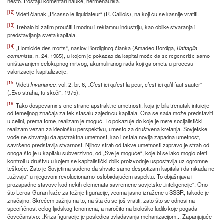
nešto. Postaju komentari nauke, hermenautika.
[12]
Videti članak „Picasso le liquidateur“ (R. Caillois), na koji ću se kasnije vratiti.
[13]
Trebalo bi zatim proučiti i modnu i reklamnu industriju, kao oblike stvaranja i
predstavljanja sveta kapitala.
[14]
„Homicide des morts“, naslov Bordiginog članka (Amadeo Bordiga,
Battaglia
comunista
, n. 24, 1965), u kojem je pokazao da kapital može da se regeneriše samo
uništavanjem celokupnog mrtvog, akumuliranog rada koji ga ometa u procesu
valorizacije-kapitalizacije.
[15]
Videti
Invariance
, vol. 2, br. 6, „C’est ici qu’est la peur, c’est ici qu’il faut sauter“
(„Evo straha, tu skoči“, 1975).
[16]
Tako dospevamo s one strane apstraktne umetnosti, koja je bila trenutak intuicije
od temeljnog značaja za tek stasalu zajednicu kapitala. Ona se sada može predstaviti
u celini, prema tome, realizam je moguć. To pokazuje do koje je mere socijalistički
realizam vezan za ideološku perspektivu, umesto za društvena kretanja. Sovjetske
vođe ne shvataju da apstraktna umetnost, kao i ostala novija zapadna umetnost,
savršeno predstavlja stvarnost. Njihov strah od takve umetnosti zapravo je strah od
onoga što je u kapitalu subverzivno, od „Sve je moguće“, koje bi se lako moglo oteti
kontroli u društvu u kojem se kapitalistički oblik proizvodnje uspostavlja uz ogromne
teškoće. Zato je Sovjetima suđeno da shvate samo despotizam kapitala i da nikada ne
„uživaju“ u njegovom revolucionarno-oslobađajućem aspektu. To objašnjava i
prozapadne stavove kod nekih elemenata savremene sovjetske „inteligencije“. Ono
što Leroa-Guran kaže za težnje figuracije, veoma jasno izražene u SSSR, takođe je
značajno. Skrećem pažnju na to, na šta ću se još vratiti, zato što se odnosi na
specifičnost celog ljudskog fenomena, a naročito na biološko ludilo koje pogađa
čovečanstvo: „Kriza figuracije je posledica ovladavanja mehanizacijom... Zapanjujuće