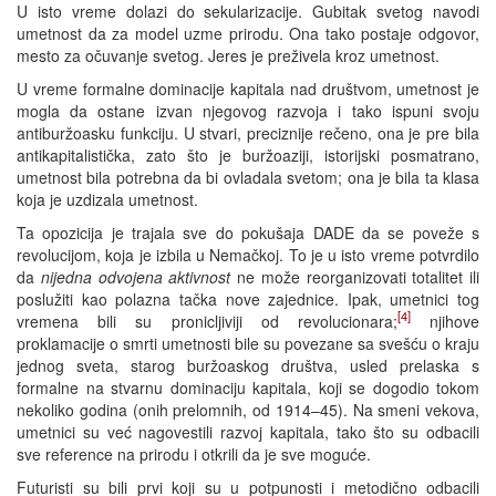
U isto vreme dolazi do sekularizacije. Gubitak svetog navodi
umetnost da za model uzme prirodu. Ona tako postaje odgovor,
mesto za očuvanje svetog. Jeres je preživela kroz umetnost.
U vreme formalne dominacije kapitala nad društvom, umetnost je
mogla da ostane izvan njegovog razvoja i tako ispuni svoju
antiburžoasku funkciju. U stvari, preciznije rečeno, ona je pre bila
antikapitalistička, zato što je buržoaziji, istorijski posmatrano,
umetnost bila potrebna da bi ovladala svetom; ona je bila ta klasa
koja je uzdizala umetnost.
Ta opozicija je trajala sve do pokušaja DADE da se poveže s
revolucijom, koja je izbila u Nemačkoj. To je u isto vreme potvrdilo
da
nijedna odvojena aktivnost
ne može reorganizovati totalitet ili
poslužiti kao polazna tačka nove zajednice. Ipak, umetnici tog
[4]
vremena bili su pronicljiviji od revolucionara;
njihove
proklamacije o smrti umetnosti bile su povezane sa svešću o kraju
jednog sveta, starog buržoaskog društva, usled prelaska s
formalne na stvarnu dominaciju kapitala, koji se dogodio tokom
nekoliko godina (onih prelomnih, od 1914–45). Na smeni vekova,
umetnici su već nagovestili razvoj kapitala, tako što su odbacili
sve reference na prirodu i otkrili da je sve moguće.
Futuristi su bili prvi koji su u potpunosti i metodično odbacili