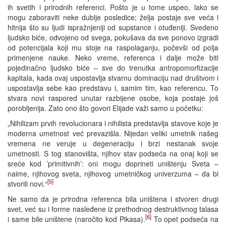
ih svetih i prirodnih referenci. Pošto je u tome uspeo, lako se
mogu zaboraviti neke dublje posledice; želja postaje sve veća i
hitnija što su ljudi ispražnjeniji od supstance i otuđeniji. Svedeno
ljudsko biće, odvojeno od svega, pokušava da sve ponovo izgradi
od potencijala koji mu stoje na raspolaganju, počevši od polja
primenjene nauke. Neko vreme, referenca i dalje može biti
pojedinačno ljudsko biće – sve do trenutka antropomorfizacije
kapitala, kada ovaj uspostavlja stvarnu dominaciju nad društvom i
uspostavlja sebe kao predstavu i, samim tim, kao referencu. To
stvara novi raspored unutar razbijene osobe, koja postaje još
porobljenija. Zato ono što govori Elijade važi samo u početku:
„Nihilizam prvih revolucionara i nihilista predstavlja stavove koje je
moderna umetnost već prevazišla. Nijedan veliki umetnik našeg
vremena ne veruje u degeneraciju i brzi nestanak svoje
umetnosti. S tog stanovišta, njihov stav podseća na onaj koji se
sreće kod ’primitivnih’: oni mogu doprineti uništenju Sveta –
naime, njihovog sveta, njihovog umetničkog univerzuma – da bi
[5]
stvorili novi.“
Ne samo da je prirodna referenca bila uništena i stvoren drugi
svet, već su i forme nasleđene iz prethodnog destruktivnog talasa
[6]
i same bile uništene (naročito kod Pikasa).
To opet podseća na