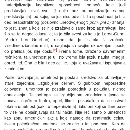
materijalizaciju kognitivne sposobnosti, pomoću koje ljudi
predstavljaju svoj svet (i dalje bez autonomizacije samog
predstavljanja), od kojeg se još nisu odvojili. Ta sposobnost je bila
deo neapstraktnog (doslovno „neodvojenog“;
prim. prev.
) znanja,
to jest, znanja koje se nije izražavalo samo kroz apstrakciju, kao
što se to dogodilo kasnije; to je bila svest za koju je Leroa-Guran
(André Leroi-Gourhan) rekao da je izvirala iz zračeće,
višedimenzionalne misli, u saglasju sa svojim okruženjem, pošto
[2]
do prekida još nije došlo.
Prema tome, izraženo savremenim
rečnikom, ta umetnost je u isto vreme bila jezik, nauka, magija,
obred, itd. Ona je bila i deo celine, koju je uvažavala i ispunjavala
značenjem.
Posle razdvajanja, umetnost je postala sredstvo za obnavljanje
stare zajednice, „izgubljene celine“. S gubitkom neposredne
celovitosti, umetnost je postala posrednik u pokušaju njenog
obnavljanja. Ta potraga za izgubljenom zajednicom jasno se
uočava u grčkom teatru, operi, filmu i pokušajima da se ostvari
totalna umetnost (čak i u hepeninzima), iako oni koji se time bave
to više ne objašnjavaju na taj način. Nije reč samo o umetnosti
kao zbiru umetničkih akcija koje nastoje da reafirmišu celinu;
svaka pojedinačna umetnost se zaleće u taj poduhvat. Kao da
svaka nastoji da preuredi celinu i izmeni je polazeći od sebe, što