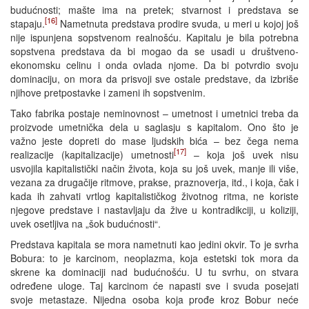
budućnosti; mašte ima na pretek; stvarnost i predstava se
[16]
stapaju.
Nametnuta predstava prodire svuda, u meri u kojoj još
nije ispunjena sopstvenom realnošću. Kapitalu je bila potrebna
sopstvena predstava da bi mogao da se usadi u društveno-
ekonomsku celinu i onda ovlada njome. Da bi potvrdio svoju
dominaciju, on mora da prisvoji sve ostale predstave, da izbriše
njihove pretpostavke i zameni ih sopstvenim.
Tako fabrika postaje neminovnost – umetnost i umetnici treba da
proizvode umetnička dela u saglasju s kapitalom. Ono što je
važno jeste dopreti do mase ljudskih bića – bez čega nema
[17]
realizacije (kapitalizacije) umetnosti
– koja još uvek nisu
usvojila kapitalistički način života, koja su još uvek, manje ili više,
vezana za drugačije ritmove, prakse, praznoverja, itd., i koja, čak i
kada ih zahvati vrtlog kapitalističkog životnog ritma, ne koriste
njegove predstave i nastavljaju da žive u kontradikciji, u koliziji,
uvek osetljiva na „šok budućnosti“.
Predstava kapitala se mora nametnuti kao jedini okvir. To je svrha
Bobura: to je karcinom, neoplazma, koja estetski tok mora da
skrene ka dominaciji nad budućnošću. U tu svrhu, on stvara
određene uloge. Taj karcinom će napasti sve i svuda posejati
svoje metastaze. Nijedna osoba koja prođe kroz Bobur neće