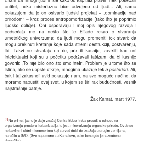
entitet, neko misteriozno biće odvojeno od ljudi... Ali, samo
pokazujem da je on ostvario ljudski projekat – „dominaciju nad
prirodom“ – kroz proces antropomorfizacije (tako što je poprimio
ljudsko obličje). Oni osporavaju i moj opis njegovog razvoja i
podsećaju me na nešto što je Elijade rekao o stvaranju
umetničkog univerzuma: da ljudi mogu promeniti tok stvari; da
mogu prekinuti kretanje koje sada stremi destrukciji, postvarenju,
itd. Takvi ne shvataju da će, pre ili kasnije, završiti kao oni
intelektualci koji su u početku podržavali fašizam, da bi kasnije
govorili: „To nije bilo ono što smo hteli“. Problem je u tome što se
istina, ako se uopšte otkrije, mnogima ukazuje tek
a posteriori
. Ali,
čak i taj zakasneli uvid pokazuje nam, na sve moguće načine, da
moramo napustiti ovaj svet, u kojem se širi rak budućnosti, vesnik
najstrašnije patnje.
Žak Kamat, mart 1977.
[1]
Na primer, jasno je da je značaj Centra Bobur treba proučiti u odnosu na
organizaciju prostora i urbanizaciju, to jest, mineralizaciju organske prirode. Ovde se
ne bavim ni sličnim fenomenima koji su već došli do izražaja u drugim zemljama,
naročito u SAD. (Sve napomene su Kamatove, osim tamo gde je naznačeno
drugačije.)