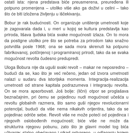
ostati ista: njena predstava biće preusmerena, preuređena ili
potpuno promenjena – utoliko više ako ga doživi u celini – tako
što će biti izložena življenju u iščekivanju.
Bobur je rak budućnosti. On organizuje uništenje umetnosti koje
je zagovarala dada i, u meri u kojoj se kultura predstavlja kao
priroda, lišava ljudska bića svake mogućnosti izlaza. On to mora
da postigne utoliko pre što se potreba za prirodom tako snažno
potvrdila posle 1968; ona se sada mora skrenuti ka potpuno
fabrikovanoj, potčinjenoj i programiranoj prirodi, tako da se svaka
mogućnost revolta čudesno predupredi.
Uloga Bobura nije da uguši svaki revolt – makar ne neposredno –
budući da se, kao što je već rečeno, jedan od izvora umetnosti
nalazi u sudaru dva istorijska momenta. Integracija-realizacija
umetnosti od strane kapitala podrazumeva i integraciju revolta.
On se mora apsorbovati. Još bolje: (lični) otpor se proglašava
beznačajnim, pri čemu se pojedincu nudi mogućnost učešća u
revoltu globalnih razmera, što samo guši njegov revolucionarni
potencijal, budući da više nema nikakvih orijentira, tako da se
pojedinac odriče sebe. Revolt više ne može poteći od pojedinca i
njegovih oslobođenih mogućnosti; biće više ne može da
strukturira njegovu pobunu, zato što je glavni model tog bića
uživanje: stalno obećavano i nikad ostvareno, u odlaganju kojem