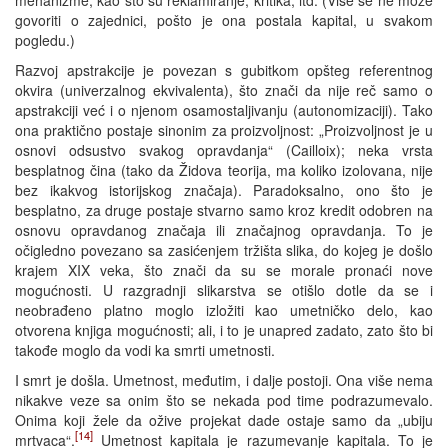
govoriti o zajednici, pošto je ona postala kapital, u svakom
pogledu.)
Razvoj apstrakcije je povezan s gubitkom opšteg referentnog
okvira (univerzalnog ekvivalenta), što znači da nije reč samo o
apstrakciji već i o njenom osamostaljivanju (autonomizaciji). Tako
ona praktično postaje sinonim za proizvoljnost: „Proizvoljnost je u
osnovi odsustvo svakog opravdanja“ (Cailloix); neka vrsta
besplatnog čina (tako da Židova teorija, ma koliko izolovana, nije
bez ikakvog istorijskog značaja). Paradoksalno, ono što je
besplatno, za druge postaje stvarno samo kroz kredit odobren na
osnovu opravdanog značaja ili značajnog opravdanja. To je
očigledno povezano sa zasićenjem tržišta slika, do kojeg je došlo
krajem XIX veka, što znači da su se morale pronaći nove
mogućnosti. U razgradnji slikarstva se otišlo dotle da se i
neobrađeno platno moglo izložiti kao umetničko delo, kao
otvorena knjiga mogućnosti; ali, i to je unapred zadato, zato što bi
takođe moglo da vodi ka smrti umetnosti.
I smrt je došla. Umetnost, međutim, i dalje postoji. Ona više nema
nikakve veze sa onim što se nekada pod time podrazumevalo.
Onima koji žele da ožive projekat dade ostaje samo da „ubiju
[14]
mrtvaca“.
Umetnost kapitala je razumevanje kapitala. To je