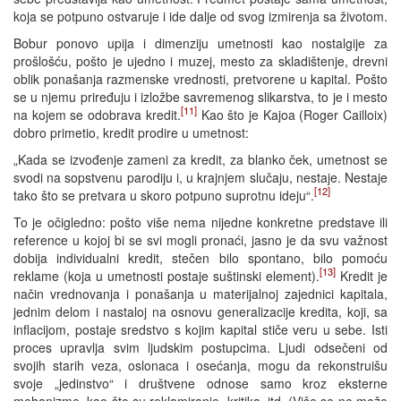
koja se potpuno ostvaruje i ide dalje od svog izmirenja sa životom.
Bobur ponovo upija i dimenziju umetnosti kao nostalgije za
prošlošću, pošto je ujedno i muzej, mesto za skladištenje, drevni
oblik ponašanja razmenske vrednosti, pretvorene u kapital. Pošto
se u njemu priređuju i izložbe savremenog slikarstva, to je i mesto
[11]
na kojem se odobrava kredit.
Kao što je Kajoa (Roger Cailloix)
dobro primetio, kredit prodire u umetnost:
„Kada se izvođenje zameni za kredit, za blanko ček, umetnost se
svodi na sopstvenu parodiju i, u krajnjem slučaju, nestaje. Nestaje
[12]
tako što se pretvara u skoro potpuno suprotnu ideju“.
To je očigledno: pošto više nema nijedne konkretne predstave ili
reference u kojoj bi se svi mogli pronaći, jasno je da svu važnost
dobija individualni kredit, stečen bilo spontano, bilo pomoću
[13]
reklame (koja u umetnosti postaje suštinski element).
Kredit je
način vrednovanja i ponašanja u materijalnoj zajednici kapitala,
jednim delom i nastaloj na osnovu generalizacije kredita, koji, sa
inflacijom, postaje sredstvo s kojim kapital stiče veru u sebe. Isti
proces upravlja svim ljudskim postupcima. Ljudi odsečeni od
svojih starih veza, oslonaca i osećanja, mogu da rekonstruišu
svoje „jedinstvo“ i društvene odnose samo kroz eksterne
mehanizme, kao što su reklamiranje, kritika, itd. (Više se ne može