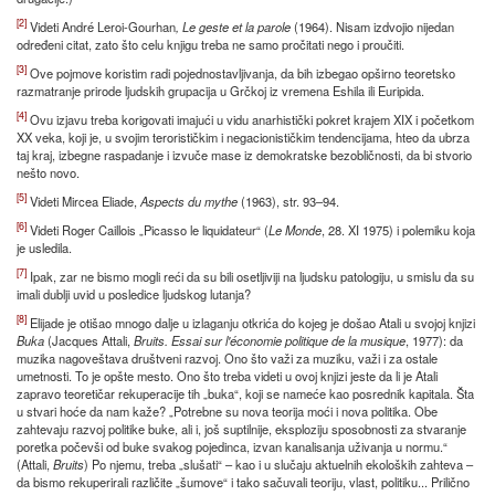
[2]
Videti André Leroi-Gourhan
, Le geste et la parole
(1964). Nisam izdvojio nijedan
određeni citat, zato što celu knjigu treba ne samo pročitati nego i proučiti.
[3]
Ove pojmove koristim radi pojednostavljivanja, da bih izbegao opširno teoretsko
razmatranje prirode ljudskih grupacija u Grčkoj iz vremena Eshila ili Euripida.
[4]
Ovu izjavu treba korigovati imajući u vidu anarhistički pokret krajem XIX i početkom
XX veka, koji je, u svojim terorističkim i negacionističkim tendencijama, hteo da ubrza
taj kraj, izbegne raspadanje i izvuče mase iz demokratske bezobličnosti, da bi stvorio
nešto novo.
[5]
Videti Mircea Eliade,
Aspects du mythe
(1963), str. 93–94.
[6]
Videti Roger Caillois „Picasso le liquidateur“ (
Le Monde
, 28. XI 1975) i polemiku koja
je usledila.
[7]
Ipak, zar ne bismo mogli reći da su bili osetljiviji na ljudsku patologiju, u smislu da su
imali dublji uvid u posledice ljudskog lutanja?
[8]
Elijade je otišao mnogo dalje u izlaganju otkrića do kojeg je došao Atali u svojoj knjizi
Buka
(Jacques Attali,
Bruits
.
Essai sur l'économie politique de la musique
, 1977): da
muzika nagoveštava društveni razvoj. Ono što važi za muziku, važi i za ostale
umetnosti. To je opšte mesto. Ono što treba videti u ovoj knjizi jeste da li je Atali
zapravo teoretičar rekuperacije tih „buka“, koji se nameće kao posrednik kapitala. Šta
u stvari hoće da nam kaže? „Potrebne su nova teorija moći i nova politika. Obe
zahtevaju razvoj politike buke, ali i, još suptilnije, eksploziju sposobnosti za stvaranje
poretka počevši od buke svakog pojedinca, izvan kanalisanja uživanja u normu.“
(Attali,
Bruits
) Po njemu, treba „slušati“ – kao i u slučaju aktuelnih ekoloških zahteva –
da bismo rekuperirali različite „šumove“ i tako sačuvali teoriju, vlast, politiku... Prilično