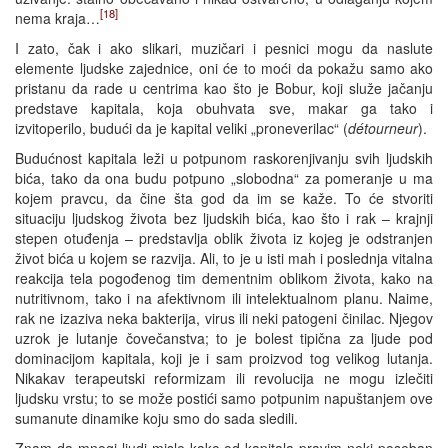
[18]
nema kraja…
I zato, čak i ako slikari, muzičari i pesnici mogu da naslute
elemente ljudske zajednice, oni će to moći da pokažu samo ako
pristanu da rade u centrima kao što je Bobur, koji služe jačanju
predstave kapitala, koja obuhvata sve, makar ga tako i
izvitoperilo, budući da je kapital veliki „proneverilac“ (
détourneur
).
Budućnost kapitala leži u potpunom raskorenjivanju svih ljudskih
bića, tako da ona budu potpuno „slobodna“ za pomeranje u ma
kojem pravcu, da čine šta god da im se kaže. To će stvoriti
situaciju ljudskog života bez ljudskih bića, kao što i rak – krajnji
stepen otuđenja – predstavlja oblik života iz kojeg je odstranjen
život bića u kojem se razvija. Ali, to je u isti mah i poslednja vitalna
reakcija tela pogođenog tim dementnim oblikom života, kako na
nutritivnom, tako i na afektivnom ili intelektualnom planu. Naime,
rak ne izaziva neka bakterija, virus ili neki patogeni činilac. Njegov
uzrok je lutanje čovečanstva; to je bolest tipična za ljude pod
dominacijom kapitala, koji je i sam proizvod tog velikog lutanja.
Nikakav terapeutski reformizam ili revolucija ne mogu izlečiti
ljudsku vrstu; to se može postići samo potpunim napuštanjem ove
sumanute dinamike koju smo do sada sledili.
Znam da mnogi ljudi misle kako od kapitala pravim neki poseban