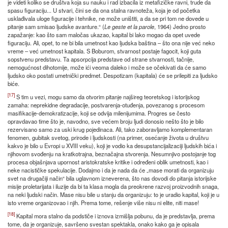
je videti koliko se društva koja su nauku i rad izbacila iz metafizičke ravni, trude da
spasu figuraciju... U stvari, čini se da ona stalna ravnoteža, koja je od početka
usklađivala uloge figuracije i tehnike, ne može uništiti, a da se pri tom ne dovede u
pitanje sam smisao ljudske avanture.“ (
Le
geste
et
la
parole
, 1964) Jedno prosto
zapažanje: kao što sam maločas ukazao, kapital bi lako mogao da opet uvede
figuraciju. Ali, opet, to ne bi bila umetnost kao ljudska baština – što ona nije već neko
vreme – već umetnost kapitala. S Boburom, stvarnost postaje fagocit, koji guta
sopstvenu predstavu. Ta apsorpcija predstave od strane stvarnosti, tačnije,
nemogućnost dihotomije, može ići veoma daleko i može se očekivati da će samo
ljudsko oko postati umetnički predmet. Despotizam (kapitala) će se prilepiti za ljudsko
biće.
[17]
S tim u vezi, mogu samo da otvorim pitanje najšireg teoretskog i istorijskog
zamaha: neprekidne degradacije, postvarenja-otuđenja, povezanog s procesom
masifikacije-demokratizacije, koji se odvija milenijumima. Progres se često
opravdavao time što je, navodno, sve većem broju ljudi donosio nešto što je bilo
rezervisano samo za uski krug pojedinaca. Ali, tako zaboravljamo komplementaran
fenomen, gubitak svetog, prirode i ljudskosti (na primer, osećanje života u društvu
kakvo je bilo u Evropi u XVIII veku), koji je vodio ka desupstancijalizaciji ljudskih bića i
njihovom svođenju na kratkotrajna, beznačajna stvorenja. Nesumnjivo postojanje tog
procesa objašnjava upornost aristokratske kritike i određeni oblik umetnosti, kao i
neke nacističke spekulacije. Dodajmo i da je nada da će „mase morati da organizuju
svet na drugačiji način“ bila uglavnom izneverena, što nas dovodi do pitanja istorijske
misije proletarijata i iluzije da bi ta klasa mogla da preokrene razvoj proizvodnih snaga,
na neki ljudski način. Mase nisu bile u stanju da organizuju: to je uradio kapital, koji je u
isto vreme organizovao i njih. Prema tome, rešenje više nisu ni elite, niti mase!
[18]
Kapital mora stalno da podstiče i iznova izmišlja pobunu, da je predstavlja, prema
tome, da je organizuje, savršeno svestan spektakla, onako kako ga je opisala