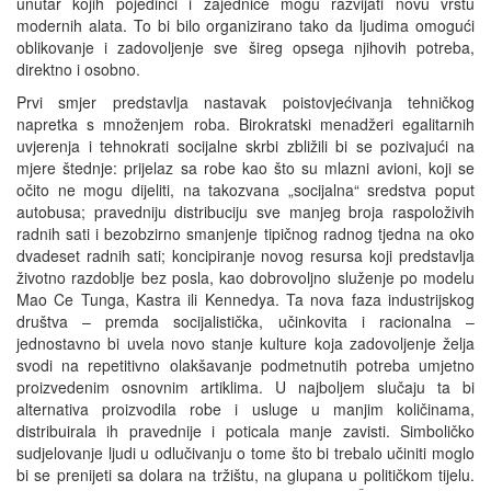
unutar kojih pojedinci i zajednice mogu razvijati novu vrstu
modernih alata. To bi bilo organizirano tako da ljudima omogući
oblikovanje i zadovoljenje sve šireg opsega njihovih potreba,
direktno i osobno.
Prvi smjer predstavlja nastavak poistovjećivanja tehničkog
napretka s množenjem roba. Birokratski menadžeri egalitarnih
uvjerenja i tehnokrati socijalne skrbi zbližili bi se pozivajući na
mjere štednje: prijelaz sa robe kao što su mlazni avioni, koji se
očito ne mogu dijeliti, na takozvana „socijalna“ sredstva poput
autobusa; pravedniju distribuciju sve manjeg broja raspoloživih
radnih sati i bezobzirno smanjenje tipičnog radnog tjedna na oko
dvadeset radnih sati; koncipiranje novog resursa koji predstavlja
životno razdoblje bez posla, kao dobrovoljno služenje po modelu
Mao Ce Tunga, Kastra ili Kennedya. Ta nova faza industrijskog
društva – premda socijalistička, učinkovita i racionalna –
jednostavno bi uvela novo stanje kulture koja zadovoljenje želja
svodi na repetitivno olakšavanje podmetnutih potreba umjetno
proizvedenim osnovnim artiklima. U najboljem slučaju ta bi
alternativa proizvodila robe i usluge u manjim količinama,
distribuirala ih pravednije i poticala manje zavisti. Simboličko
sudjelovanje ljudi u odlučivanju o tome što bi trebalo učiniti moglo
bi se prenijeti sa dolara na tržištu, na glupana u političkom tijelu.