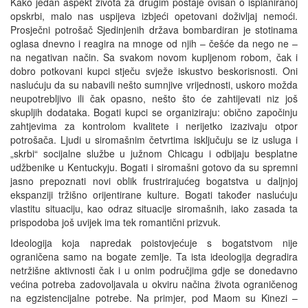
Kako jedan aspekt života za drugim postaje ovisan o isplaniranoj
opskrbi, malo nas uspijeva izbjeći opetovani doživljaj nemoći.
Prosječni potrošač Sjedinjenih država bombardiran je stotinama
oglasa dnevno i reagira na mnoge od njih – češće da nego ne –
na negativan način. Sa svakom novom kupljenom robom, čak i
dobro potkovani kupci stječu svježe iskustvo beskorisnosti. Oni
naslućuju da su nabavili nešto sumnjive vrijednosti, uskoro možda
neupotrebljivo ili čak opasno, nešto što će zahtijevati niz još
skupljih dodataka. Bogati kupci se organiziraju: obično započinju
zahtjevima za kontrolom kvalitete i nerijetko izazivaju otpor
potrošača. Ljudi u siromašnim četvrtima isključuju se iz usluga i
„skrbi“ socijalne službe u južnom Chicagu i odbijaju besplatne
udžbenike u Kentuckyju. Bogati i siromašni gotovo da su spremni
jasno prepoznati novi oblik frustrirajućeg bogatstva u daljnjoj
ekspanziji tržišno orijentirane kulture. Bogati također naslućuju
vlastitu situaciju, kao odraz situacije siromašnih, iako zasada ta
prispodoba još uvijek ima tek romantični prizvuk.
Ideologija koja napredak poistovjećuje s bogatstvom nije
ograničena samo na bogate zemlje. Ta ista ideologija degradira
netržišne aktivnosti čak i u onim područjima gdje se donedavno
većina potreba zadovoljavala u okviru načina života ograničenog
na egzistencijalne potrebe. Na primjer, pod Maom su Kinezi –