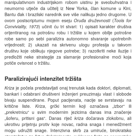
manipulativnom industrijskom robom uistinu je sveobuhvatna i
neumorno utječe da učitelj iz New Yorka, član komune u Kini,
Bantu đak i brazilski narednik sve više nalikuju jedno drugome. U
ovom postscriptumu mojem eseju
Oruđa druževnosti
(
Tools
for
Conviviality
, 1973
) učinit ću tri stvari: 1) opisati karakter društva
orijentiranog na potrošnu robu i tržište u kojem obilje potrošne
robe samo po sebi paralizira autonomno stvaranje upotrebnih
vrijednosti; 2) ukazati na skrivenu ulogu profesija u takvom
društvu koje oblikuju njegove potrebe; 3) razotkriti neke iluzije i
predložiti neke strategije za slamanje profesionalne moći koja
potiče ovisnost o tržištu.
Paralizirajući intenzitet tržišta
Kriza
je počela predstavljati onaj trenutak kada doktori, diplomati,
bankari i odabrani društveni inženjeri preuzimaju vlast i slobode
bivaju suspendirane. Poput pacijenata, nacije se svrstavaju na
kritične liste.
Kriza
, grčki termin koji označava „izbor“ ili
„prekretnicu“ u svim modernim jezicima danas ima značenje
„šoferu, pritisni gas“. Danas riječ
kriza
dočarava zlokobnu, ali
ukrotivu prijetnju protiv koje novac, radna snaga i menedžment
mogu udružiti snage. Intenzivna skrb za umiruće, birokratsko