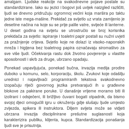
amalgam. Ljudske reakcije na svakodnevne pojave postale su
standardizirane. Iako su jezici i bogovi još uvijek naizgled različiti,
ljudi se dnevno pridružuju ogromnoj većini koja maršira po taktu
jedne iste mega-mašine. Prekidač za svijetlo uz vrata zamijenio je
desetine načina na koje su se prije palile vatre, svijeće ili lanterne.
U deset godina na svijetu se utrostručio se broj korisnika
prekidača za svjetlo: ispiranje i toaletni papir postali su nužni uvjeti
za pražnjenje crijeva. Svjetlo koje ne dolazi iz visoko-naponskih
mreža i higijena bez toaletnog papira označavaju siromaštvo za
sve više ljudi. Očekivanja rastu dok životno povjerenje u vlastite
sposobnosti i skrb za druge, ubrzano opadaju.
Ponekad uspavljujuća, ponekad bučna, invazija medija prodire
duboko u komunu, selo, korporaciju, školu. Zvukovi koje odašilju
urednici i najavljivači programiranih tekstova svakodnevno
izopačuju riječi govornog jezika pretvarajući ih u građevne
blokove za pakirane poruke. U današnje vrijeme moramo biti ili
izolirani i odsječeni, ili brižljivo čuvani bogati otpadnik, da bismo
svojoj djeci omogućili igru u okruženju gdje slušaju ljude umjesto
zvijezda, spikera ili instruktora. Diljem svijeta može se vidjeti
ubrzana invazija disciplinirane prešutne suglasnosti koja
karakterizira publiku, klijenta, kupca. Standardizacija ponašanja
ljudi sve je prisutnija.