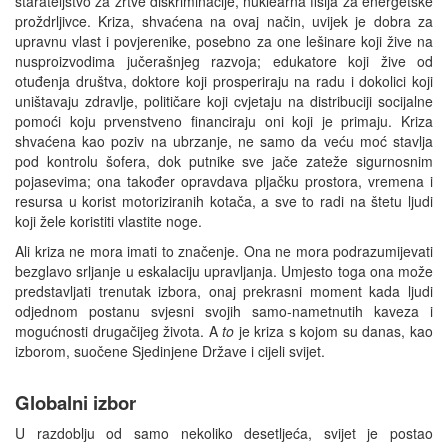
starateljstvo za žrtve diskriminacije, nuklearna fisija za energetske
proždrljivce. Kriza, shvaćena na ovaj način, uvijek je dobra za
upravnu vlast i povjerenike, posebno za one lešinare koji žive na
nusproizvodima jučerašnjeg razvoja; edukatore koji žive od
otuđenja društva, doktore koji prosperiraju na radu i dokolici koji
uništavaju zdravlje, političare koji cvjetaju na distribuciji socijalne
pomoći koju prvenstveno financiraju oni koji je primaju. Kriza
shvaćena kao poziv na ubrzanje, ne samo da veću moć stavlja
pod kontrolu šofera, dok putnike sve jače zateže sigurnosnim
pojasevima; ona također opravdava pljačku prostora, vremena i
resursa u korist motoriziranih kotača, a sve to radi na štetu ljudi
koji žele koristiti vlastite noge.
Ali kriza ne mora imati to značenje. Ona ne mora podrazumijevati
bezglavo srljanje u eskalaciju upravljanja. Umjesto toga ona može
predstavljati trenutak izbora, onaj prekrasni moment kada ljudi
odjednom postanu svjesni svojih samo-nametnutih kaveza i
mogućnosti drugačijeg života. A
to
je kriza s kojom su danas, kao
izborom, suočene Sjedinjene Države i cijeli svijet.
Globalni izbor
U razdoblju od samo nekoliko desetljeća, svijet je postao