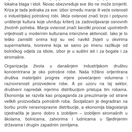
lokalna blaga i idoli. Novac obezvređuje sve što ne može izmjeriti.
Kriza je tada jednaka za sve: izbor između manje ili veće ovisnosti
o industrijskoj potrošnoj robi.
Veća
ovisnost znači brzo i potpuno
uništenje kultura koje utvrđuju kriterij za zadovoljavanje osnovnih
životnih potreba.
Manja
ovisnost znači šaroliki procvat upotrebnih
vrijednosti u modernim kulturama intenzivne aktivnosti. Iako je to
teško zamisliti onima koji su već navikli živjeti u okvirima
supermarketa, tvorevine koja se samo po imenu razlikuje od
bolničkog odjela za idiote, izbor je u suštini isti i za bogate i za
siromašne.
Organizacija života u današnjem industrijskom društvu
koncentrirana je oko potrošne robe. Naša tržišno orijentirana
društva materijalni progres mjere povećanjem volumena i
raznovrsnosti proizvedene robe. A po uzoru na taj sektor,
društveni napredak mjerimo distribucijom pristupa tim robama.
Ekonomija se razvila kao propaganda za preuzimanje od strane
velikih proizvođača potrošnih roba. Socijalizam je degradiran na
borbu protiv neravnopravne distribucije, a ekonomija blagostanja
izjednačila je javno dobro s izobiljem – izobiljem siromašnih u
školama, bolnicama, zatvorima i ludnicama u Sjedinjenim
državama i drugim zapadnim zemljama.