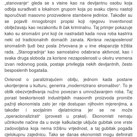
„stanovanje“ gleda se s visine kao na devijantnu osobu koja
odbija surađivati s lokalnom grupom koja po svaku cijenu nastoji
isporučivati masovno proizvedene stambene jedinice. Također su
se pojavili mnogobrojni propisi koji njegovu inventivnost
obilježavaju kao nezakonitu ili čak kriminalnu. Taj primjer pokazuje
kako su siromašni prvi koji će nastradati kada nova roba kastrira
neki od tradicionalnih domaćih zanata.
Korisna nezaposlenost
siromašnih ljudi bez posla žrtvovana je u ime ekspanzije tržišta
rada. „Stanogradnja“ kao samostalno odabrana aktivnost, kao i
svaka druga sloboda za korisne nezaposlenosti u okviru vremena
izvan redovnog posla, postaje privilegija nekih devijantnih, često
besposlenih bogataša.
Ovisnost o paralizirajućem obilju, jednom kada postane
ukorijenjena u kulturu, generira „modernizirano siromaštvo“. To je
oblik obezvrjeđivanja nužno povezan s umnožavanjem roba. Taj
porast beskorisnosti industrijskih masovnih proizvoda promiče
pažnji ekonomista zato jer nije dostupan njihovim mjerenjima, a
također i socijalnim djelatnicima jer se ne može
„operacionalizirati“ (provesti u praksi). Ekonomisti nemaju
učinkovite načine da u svoje kalkulacije uključe gubitak one vrste
zadovoljstva koja nema tržišnu vrijednost, a taj gubitak pogađa
cjelokupnu zajednicu. Tako se danas ekonomisti mogu definirati