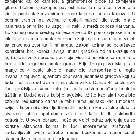
zamijenio čaj od kamilice, a gramofonske ploče su zamijenile
gitare. Tijekom cjelokupne povijesti najbolja mjera loših vremena
bio je postotak konzumirane hrane koja se morala kupovati. U
dobrim vremenima većina je obitelji najveći dio svoje hrane
namirivala onim što su uzgojili ili stekli u mreži odnosa darivanja.
Do kasnog osamnaestog stoljeća više od 99 posto svjetske hrane
bilo je proizvedeno unutar horizonta koji je potrošač mogao vidjeti
sa crkvenog zvonika ili minareta. Zakoni kojima se pokušavao
kontrolirati broj kokoši i svinja unutar gradskih zidina ukazuju da
je, izuzevši velika urbana područja, više od polovine konzumirane
hrane bilo uzgojeno unutar grada. Prije Drugog svjetskog rata
manje od 4 posto ukupne hrane bilo transportirano u regiju
izvana, a taj uvoz uglavnom obuhvaća jedanaest gradova koji su
tada imali više od dva milijuna stanovnika. Danas 40 posto svih
ljudi preživljava samo zato jer imaju pristup međuregionalnim
tržištima. Budućnost u kojoj bi svjetsko tržište kapitala i roba bilo
ozbiljno reducirano danas je tabu tema jednako kao i moderni
svijet u kojem bi aktivni ljudi koristili moderne konvivijalne alate za
stvaranje obilja upotrebnih vrijednosti koje bi ih oslobodilo
potrošnje. U ovom obrascu može se vidjeti odraz uvjerenja da se
korisne aktivnosti kojima bi ljudi istovremeno izražavali i
zadovoljavali svoje potrebe mogu beskonačno nadomještati
standardiziranim robama i uslugama.