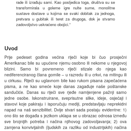
rade ili izrađuju sami. Kao posljedica toga, društva su se
transformirala u goleme igre nulte sume, monolitne
sustave dostave u kojima se svaki dobitak za jednoga,
pretvara u gubitak ili teret za drugoga, dok je stvarno
zadovoljstvo uskraćeno obojici.“
Uvod
Prije pedeset godina većina riječi koje bi čuo prosječni
Amerikanac bile su upućene njemu osobno ili nekome u njegovoj
blizini. Samo bi povremeno riječi stizale do njega kao
nediferenciranog člana gomile – u razredu ili u crkvi, na mitingu ili
u cirkusu. Riječi su uglavnom bile kao rukom pisana zapečaćena
pisma, a ne kao smeće koje danas zagađuje naše poštanske
sandučiće. Danas su riječi sve rjeđe namijenjene pažnji samo
jedne osobe. Iskonstruirane, sveprisutne slike, ideje, osjećaji i
stavovi koje pakiraju i isporučuju mediji, predstavljaju neprekidni
napad na naš senzibilitet. Dvije stvari sada postaju evidentne: 1)
ono što se događa s jezikom uklapa se u obrazac odnosa između
sve brojnijih potreba i načina njihovog zadovoljavanja; 2) ova
zamjena konvivijalnih (ljudskih za razliku od industrijskih) načina