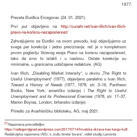
1977.
Prevela Đurđica Ercegovac (24. 01. 2021).
Prvi put objavljeno na
http://cunahr.net/ivan-illich/ivan-illich-
pravo-na-korisnu-nezaposlenost/
Zahvaljujemo se Đurđici na ovom prevodu, koji objavljujemo uz
svega par korekcija i jedno preciziranje: reč je o kompletnom
prvom poglavlju Ilićevog eseja
Pravo na korisnu nezaposlenost
,
tako da smo to istakli i u naslovu. Ostale korekcije su
minimalne, u granicama uobičajene redakture. (AG)
Ivan Illich, „Disabling Market Intensity“, u okviru „The Right to
Useful Unemployment“ (1977), objavljeno paralelno u Ivan Illich,
Toward a History of Needs
(1977, 1978, str. 3–16, Pantheon
Books, New York, američko izdanje) i
The Right to Useful
Unemployment and its Professional Enemies
(1978, str. 17–37,
Marion Boyras, London, britansko izdanje).
Priredio za Anarhističku biblioteku, AG, maj 2021.
[1]
Napomena prevoditeljke:
https://radiogornjigrad.wordpress.com/2017/07/14/hrvatska-drzava-kao-kargo-kult/
.
Redakcijska napomena (AG): o „kultu tereta/ tovara“, videti studiju Lamonta