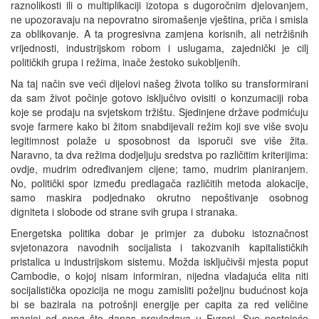
raznolikosti ili o multiplikaciji izotopa s dugoročnim djelovanjem,
ne upozoravaju na nepovratno siromašenje vještina, priča i smisla
za oblikovanje. A ta progresivna zamjena korisnih, ali netržišnih
vrijednosti, industrijskom robom i uslugama, zajednički je cilj
političkih grupa i režima, inače žestoko sukobljenih.
Na taj način sve veći dijelovi našeg života toliko su transformirani
da sam život počinje gotovo isključivo ovisiti o konzumaciji roba
koje se prodaju na svjetskom tržištu. Sjedinjene države podmićuju
svoje farmere kako bi žitom snabdijevali režim koji sve više svoju
legitimnost polaže u sposobnost da isporuči sve više žita.
Naravno, ta dva režima dodjeljuju sredstva po različitim kriterijima:
ovdje, mudrim određivanjem cijene; tamo, mudrim planiranjem.
No, politički spor između predlagača različitih metoda alokacije,
samo maskira podjednako okrutno nepoštivanje osobnog
digniteta i slobode od strane svih grupa i stranaka.
Energetska politika dobar je primjer za duboku istoznačnost
svjetonazora navodnih socijalista i takozvanih kapitalističkih
pristalica u industrijskom sistemu. Možda isključivši mjesta poput
Cambodie, o kojoj nisam informiran, nijedna vladajuća elita niti
socijalistička opozicija ne mogu zamisliti poželjnu budućnost koja
bi se bazirala na potrošnji energije per capita za red veličine
manjoj od onog što danas prevladava u Evropi. Sve postojeće