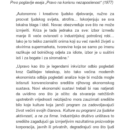
Prvo poglavlje eseja „Pravo na korisnu nezaposlenost“ (1977)
„Autonomno i kreativno ljudsko djelovanje, nužno za
procvat ljudskog svijeta, atrofira… Iskorjenjuju se sva
lokalna blaga i idoli. Novac obezvređuje sve što ne može
izmjeriti. Kriza je tada jednaka za sve: izbor između
manje ili veće ovisnosti o industrijskoj potrošnoj robi…
Iako je to teško zamisliti onima koji su već navikli živjeti u
okvirima supermarketa, tvorevine koja se samo po imenu
razlikuje od bolničkog odjela za idiote, izbor je u suštini
isti i za bogate i za siromašne.“
„Upravo kao što je legendarni inkvizitor odbio pogledati
kroz Gallilejev teleskop, isto tako većina modernih
ekonomista odbija pogledati analize koje bi možda mogle
istisnuti konvencionalno središte njihovog ekonomskog
sustava. Novi ekonomski sustavi trebali bi nas natjerati
da uvidimo ono što je očito: da stvaranje netržišnih
upotrebnih vrijednosti neizbježno mora zauzimati središte
bilo koje kulture koja jamči program za zadovoljavajući
život većini svojih članova.
Kulture su programi za ljudske
aktivnosti, a ne za firme
. Industrijsko društvo uništava to
središte zagađujući ga izmjerljivim rezultatima proizvodnje
korporacija, javnih ili privatnih, degradirajući ono što ljudi