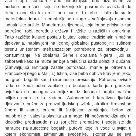
više istoga: standardizirane, industrijske robe dizajnirane za
buduće potrošače koje će inženjerski posrednik uvježbati da
trebaju ono što im on ili ona nude. Te robe – bilo da su to
materijalna dobra ili nematerijalne usluge – sačinjavaju osnovne
industrijske artikle. Monetarnu vrijednost, koja im se pripisuje kao
potrošnoj robi, određuju država i tržište u različitim omjerima.
Tako različite kulture postaju bljutavi ostaci tradicionalnih načina
djelovanja, naplavljeni na jednoj globalnoj pustopoljini: sušnom
terenu uništenom mehanizacijom potrebnom za proizvodnju i
konzumiranje. Na obalama Seine i obalama Nigera, ljudi su
zaboravili kako se muze jer bijela tekućina sada dolazi iz dućana.
(Zahvaljujući instituciji zaštite potrošača, manje je otrovna u
Francuskoj nego u Maliju.) Istina, više beba dobiva kravlje mlijeko,
no grudi bogatih kao i siromašnih presušuju. Potrošač ovisnik
rađa se kada beba zaplače za bočicom: kada je organizam
uvježban da posegne za mlijekom iz dućana i odbije majčino
mlijeko onda je to zadano. Autonomno i kreativno ljudsko
djelovanje, nužno za procvat ljudskog svijeta, atrofira. Krovovi od
šindre ili slame, crijepa ili škriljevca, zamjenjuje beton za
malobrojne i valovita plastika za mnoge. Ni močvarne džungle ni
ideološke predrasude nisu spriječile siromašne i socijaliste da
nahrupe na autoceste bogatih, putove koje ih vode u svijet u
kojem ekonomisti zamjenjuju svećenike. Iskorjenjuju se sva