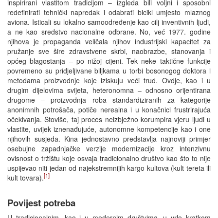
inspirirani vlastitom tradicijom – izgleda bili voljni i sposobni
redefinirati tehnički napredak i odabrati bicikl umjesto mlaznog
aviona. Isticali su lokalno samoodređenje kao cilj inventivnih ljudi,
a ne kao sredstvo nacionalne odbrane. No, već 1977. godine
njihova je propaganda veličala njihov industrijski kapacitet za
pružanje sve šire zdravstvene skrbi, naobrazbe, stanovanja i
općeg blagostanja – po nižoj cijeni. Tek neke taktične funkcije
povremeno su pridjeljivane biljkama u torbi bosonogog doktora i
metodama proizvodnje koje iziskuju veći trud. Ovdje, kao i u
drugim dijelovima svijeta, heteronomna – odnosno orijentirana
drugome – proizvodnja roba standardiziranih za kategorije
anonimnih potrošača, potiče nerealna i u konačnici frustrirajuća
očekivanja. Štoviše, taj proces neizbježno korumpira vjeru ljudi u
vlastite, uvijek iznenađujuće, autonomne kompetencije kao i one
njihovih susjeda. Kina jednostavno predstavlja najnoviji primjer
osebujne zapadnjačke verzije modernizacije kroz intenzivnu
ovisnost o tržištu koje osvaja tradicionalno društvo kao što to nije
uspijevao niti jedan od najekstremnijih kargo kultova (kult tereta ili
[1]
kult tovara).
Povijest potreba
U tradicionalnim, kao i u modernim društvima, u vrlo kratkom