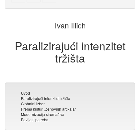
tekst
tekst
dijelove
zbirci
za
zbirku
Ivan Illich
Paralizirajući intenzitet
tržišta
Uvod
Paralizirajući intenzitet tržišta
Globalni izbor
Prema kulturi „osnovnih artikala“
Modernizacija siromaštva
Povijest potreba