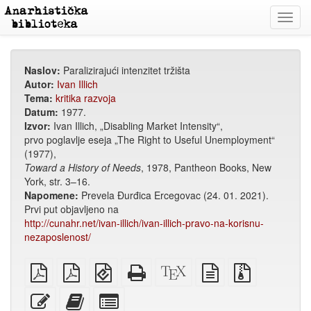
Toggl
navig
Naslov:
Paralizirajući intenzitet tržišta
Autor:
Ivan Illich
Tema:
kritika razvoja
Datum:
1977.
Izvor:
Ivan Illich, „Disabling Market Intensity“,
prvo poglavlje eseja „The Right to Useful Unemployment“
(1977),
Toward a History of Needs
, 1978, Pantheon Books, New
York, str. 3–16.
Napomene:
Prevela Đurđica Ercegovac (24. 01. 2021).
Prvi put objavljeno na
http://cunahr.net/ivan-illich/ivan-illich-pravo-na-korisnu-
nezaposlenost/
običan
A4
EPUB
Potpuni
XeLaTex
izvor
Izvorne
PDF
PDF
(za
HTML
izvor
u
datoteke
za
mobilne
(za
običnom
s
Uredi
Dodaj
Izaberi
štampanje
uređaje)
štampu)
tekstu
privitcima
ovaj
ovaj
pojedinačne