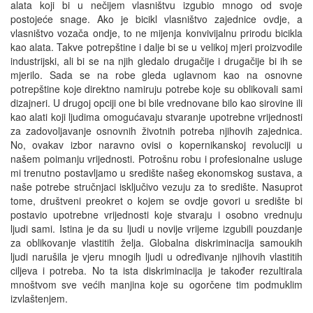
alata koji bi u nečijem vlasništvu izgubio mnogo od svoje
postojeće snage. Ako je bicikl vlasništvo zajednice ovdje, a
vlasništvo vozača ondje, to ne mijenja konvivijalnu prirodu bicikla
kao alata. Takve potrepštine i dalje bi se u velikoj mjeri proizvodile
industrijski, ali bi se na njih gledalo drugačije i drugačije bi ih se
mjerilo. Sada se na robe gleda uglavnom kao na osnovne
potrepštine koje direktno namiruju potrebe koje su oblikovali sami
dizajneri. U drugoj opciji one bi bile vrednovane bilo kao sirovine ili
kao alati koji ljudima omogućavaju stvaranje upotrebne vrijednosti
za zadovoljavanje osnovnih životnih potreba njihovih zajednica.
No, ovakav izbor naravno ovisi o kopernikanskoj revoluciji u
našem poimanju vrijednosti. Potrošnu robu i profesionalne usluge
mi trenutno postavljamo u središte našeg ekonomskog sustava, a
naše potrebe stručnjaci isključivo vezuju za to središte. Nasuprot
tome, društveni preokret o kojem se ovdje govori u središte bi
postavio upotrebne vrijednosti koje stvaraju i osobno vrednuju
ljudi sami. Istina je da su ljudi u novije vrijeme izgubili pouzdanje
za oblikovanje vlastitih želja. Globalna diskriminacija samoukih
ljudi narušila je vjeru mnogih ljudi u određivanje njihovih vlastitih
ciljeva i potreba. No ta ista diskriminacija je također rezultirala
mnoštvom sve većih manjina koje su ogorčene tim podmuklim
izvlaštenjem.