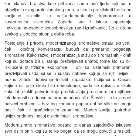
kao članovi bratstva koje prihvaća samo one ljude koji su, u
obavljanju svog profesionalnog rada, u stanju prakticirati trenirano
socijalno sljepilo za najfundamentalnije kompromise u
suvremenim sistemima Zapada kao i Istoka: opadanje
individualno-osobne sposobnosti za rad i izrađivanje, što je cijena
svakog sljedećeg stupnja obilja roba.
Postojanje i priroda moderniziranog siromaštva ostaju skriveni,
čak i običnoj konverzaciji, budući da primarno pogađaju
siromašne. Kako razvoj i modernizacija stižu do siromašnih – onih
koji su dotada bili u stanju preživljavati unatoč tome što su bili
isključeni iz tržišne ekonomije – oni su sistemski primorani
preživljavati uzdajući se u sustav nabave koji je za njih uvijek i
nužno značio dobivanje tržišnih otpadaka. Indijanci u Oaxaci
kojima su prije škole bile nedostupne, sada se upisuju u škole
kako bi „stekli“ potvrde koje predstavljaju preciznu mjeru njihove
inferiornosti u odnosu na urbanu populaciju. Štoviše – a to je opet
najveći problem – bez tog komada papira oni se više ne mogu
baviti čak ni građevinskim zanatima. Modernizacija „potreba“
uvijek pridonosi novoj diskriminaciji siromaštva.
Modernizirano siromaštvo postalo je danas zajedničko iskustvo
svih osim onih koji su toliko bogati da se mogu povući u raskoš.