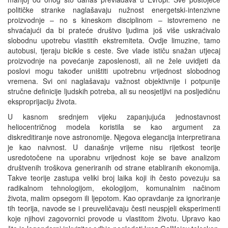
političke stranke naglašavaju nužnost energetski-intenzivne
proizvodnje – no s kineskom disciplinom – istovremeno ne
shvaćajući da bi prateće društvo ljudima još više uskraćivalo
slobodnu upotrebu vlastitih ekstremiteta. Ovdje limuzine, tamo
autobusi, tjeraju bicikle s ceste. Sve vlade ističu snažan utjecaj
proizvodnje na povećanje zaposlenosti, ali ne žele uvidjeti da
poslovi mogu također uništiti upotrebnu vrijednost slobodnog
vremena. Svi oni naglašavaju važnost objektivnije i potpunije
stručne definicije ljudskih potreba, ali su neosjetljivi na posljedičnu
eksproprijaciju života.
U kasnom srednjem vijeku zapanjujuća jednostavnost
heliocentričnog modela koristila se kao argument za
diskreditiranje nove astronomije. Njegova elegancija interpretirana
je kao naivnost. U današnje vrijeme nisu rijetkost teorije
usredotočene na uporabnu vrijednost koje se bave analizom
društvenih troškova generiranih od strane etabliranih ekonomija.
Takve teorije zastupa veliki broj laika koji ih često povezuju sa
radikalnom tehnologijom, ekologijom, komunalnim načinom
života, malim opsegom ili ljepotom. Kao opravdanje za ignoriranje
tih teorija, navode se i preuveličavaju česti neuspjeli eksperimenti
koje njihovi zagovornici provode u vlastitom životu. Upravo kao