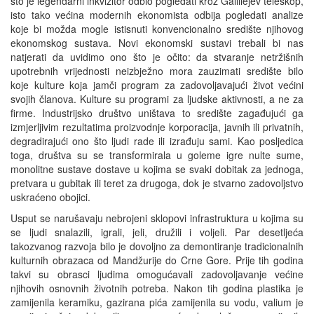
što je legendarni inkvizitor odbio pogledati kroz Gallilejev teleskop,
isto tako većina modernih ekonomista odbija pogledati analize
koje bi možda mogle istisnuti konvencionalno središte njihovog
ekonomskog sustava. Novi ekonomski sustavi trebali bi nas
natjerati da uvidimo ono što je očito: da stvaranje netržišnih
upotrebnih vrijednosti neizbježno mora zauzimati središte bilo
koje kulture koja jamči program za zadovoljavajući život većini
svojih članova. Kulture su programi za ljudske aktivnosti, a ne za
firme. Industrijsko društvo uništava to središte zagađujući ga
izmjerljivim rezultatima proizvodnje korporacija, javnih ili privatnih,
degradirajući ono što ljudi rade ili izrađuju sami. Kao posljedica
toga, društva su se transformirala u goleme igre nulte sume,
monolitne sustave dostave u kojima se svaki dobitak za jednoga,
pretvara u gubitak ili teret za drugoga, dok je stvarno zadovoljstvo
uskraćeno obojici.
Usput se narušavaju nebrojeni sklopovi infrastruktura u kojima su
se ljudi snalazili, igrali, jeli, družili i voljeli. Par desetljeća
takozvanog razvoja bilo je dovoljno za demontiranje tradicionalnih
kulturnih obrazaca od Mandžurije do Crne Gore. Prije tih godina
takvi su obrasci ljudima omogućavali zadovoljavanje većine
njihovih osnovnih životnih potreba. Nakon tih godina plastika je
zamijenila keramiku, gazirana pića zamijenila su vodu, valium je