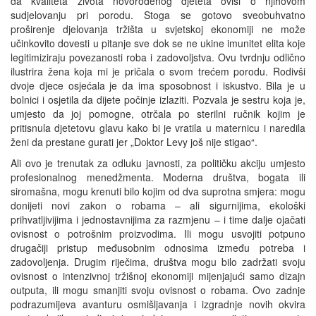
da kvaliteta života novorođenog djeteta ovisi o njihovom
sudjelovanju pri porodu. Stoga se gotovo sveobuhvatno
proširenje djelovanja tržišta u svjetskoj ekonomiji ne može
učinkovito dovesti u pitanje sve dok se ne ukine imunitet elita koje
legitimiziraju povezanosti roba i zadovoljstva. Ovu tvrdnju odlično
ilustrira žena koja mi je pričala o svom trećem porodu. Rodivši
dvoje djece osjećala je da ima sposobnost i iskustvo. Bila je u
bolnici i osjetila da dijete počinje izlaziti. Pozvala je sestru koja je,
umjesto da joj pomogne, otrčala po sterilni ručnik kojim je
pritisnula djetetovu glavu kako bi je vratila u maternicu i naredila
ženi da prestane gurati jer „Doktor Levy još nije stigao“.
Ali ovo je trenutak za odluku javnosti, za političku akciju umjesto
profesionalnog menedžmenta. Moderna društva, bogata ili
siromašna, mogu krenuti bilo kojim od dva suprotna smjera: mogu
donijeti novi zakon o robama – ali sigurnijima, ekološki
prihvatljivijima i jednostavnijima za razmjenu – i time dalje ojačati
ovisnost o potrošnim proizvodima. Ili mogu usvojiti potpuno
drugačiji pristup međusobnim odnosima između potreba i
zadovoljenja. Drugim riječima, društva mogu bilo zadržati svoju
ovisnost o intenzivnoj tržišnoj ekonomiji mijenjajući samo dizajn
outputa, ili mogu smanjiti svoju ovisnost o robama. Ovo zadnje
podrazumijeva avanturu osmišljavanja i izgradnje novih okvira