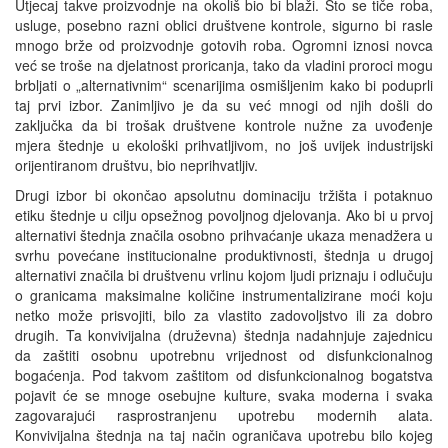
Utjecaj takve proizvodnje na okoliš bio bi blaži. Što se tiče roba,
usluge, posebno razni oblici društvene kontrole, sigurno bi rasle
mnogo brže od proizvodnje gotovih roba. Ogromni iznosi novca
već se troše na djelatnost proricanja, tako da vladini proroci mogu
brbljati o „alternativnim“ scenarijima osmišljenim kako bi poduprli
taj prvi izbor. Zanimljivo je da su već mnogi od njih došli do
zaključka da bi trošak društvene kontrole nužne za uvođenje
mjera štednje u ekološki prihvatljivom, no još uvijek industrijski
orijentiranom društvu, bio neprihvatljiv.
Drugi izbor bi okončao apsolutnu dominaciju tržišta i potaknuo
etiku štednje u cilju opsežnog povoljnog djelovanja. Ako bi u prvoj
alternativi štednja značila osobno prihvaćanje ukaza menadžera u
svrhu povećane institucionalne produktivnosti, štednja u drugoj
alternativi značila bi društvenu vrlinu kojom ljudi priznaju i odlučuju
o granicama maksimalne količine instrumentalizirane moći koju
netko može prisvojiti, bilo za vlastito zadovoljstvo ili za dobro
drugih. Ta konvivijalna (druževna) štednja nadahnjuje zajednicu
da zaštiti osobnu upotrebnu vrijednost od disfunkcionalnog
bogaćenja. Pod takvom zaštitom od disfunkcionalnog bogatstva
pojavit će se mnoge osebujne kulture, svaka moderna i svaka
zagovarajući rasprostranjenu upotrebu modernih alata.
Konvivijalna štednja na taj način ograničava upotrebu bilo kojeg