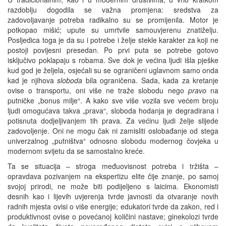
razdoblju dogodila se važna promjena: sredstva za
zadovoljavanje potreba radikalno su se promijenila. Motor je
potkopao mišić; upute su umrtvile samouvjerenu znatiželju.
Posljedica toga je da su i potrebe i želje stekle karakter za koji ne
postoji povijesni presedan. Po prvi puta se potrebe gotovo
isključivo poklapaju s robama. Sve dok je većina ljudi išla pješke
kud god je željela, osjećali su se ograničeni uglavnom samo onda
kad je njihova
sloboda
bila ograničena. Sada, kada za kretanje
ovise o transportu, oni više ne traže slobodu nego
pravo
na
putničke „bonus milje“. A kako sve više vozila sve većem broju
ljudi omogućava takva „prava“, sloboda hodanja je degradirana i
potisnuta dodjeljivanjem tih prava. Za većinu ljudi želje slijede
zadovoljenje. Oni ne mogu čak ni zamisliti oslobađanje od stega
univerzalnog „putništva“ odnosno slobodu modernog čovjeka u
modernom svijetu da se samostalno kreće.
Ta se situacija – stroga međuovisnost potreba i tržišta –
opravdava pozivanjem na ekspertizu elite čije znanje, po samoj
svojoj prirodi, ne može biti podijeljeno s laicima. Ekonomisti
desnih kao i lijevih uvjerenja tvrde javnosti da otvaranje novih
radnih mjesta ovisi o više energije; edukatori tvrde da zakon, red i
produktivnost ovise o povećanoj količini nastave; ginekolozi tvrde