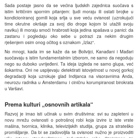
Sada postaje jasno da se većina ljudskih zajednica suočava s
istim kritičnim spornim pitanjem: ljudi moraju ili ostati brojke u
kondicioniranoj gomili koja srlja u sve veću ovisnost (uzrokujući
time okrutne okršaje za svoj dio droge kojom bi utažili svoju
naviku) ili moraju smoći hrabrosti koja jedina spašava u panici: da
zastanu i pogledaju oko sebe u potrazi za nekim drugim
rješenjem osim onog očitog s oznakom „Izlaz“.
No mnogi, kada im se kaže da se Bolivijci, Kanađani i Mađari
suočavaju s istim fundamentalnim izborom, ne samo da negoduju
nego su duboko uvrijeđeni. Ta ideja izgleda ne samo glupa, već
šokantna. Oni ne uspijevaju detektirati istovjetnost u novoj gorkoj
degradaciji koja uzrokuje glad Indijanca na visoravnima Anda,
neurozu radnika u Amsterdamu i ciničnu korumpiranost birokrata
u Varšavi.
Prema kulturi „osnovnih artikala“
Razvoj je imao isti učinak u svim društvima: svi su zapleteni u
novu mrežu ovisnosti o potrošnoj robi koja izvire iz iste vrste
mašina, tvornica, klinika, televizijskih studija, grupa za strateško
promišljanje. Da bi se zadovoljila ta ovisnost nužno je proizvoditi