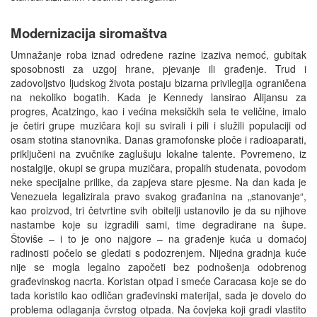
Modernizacija siromaštva
Umnažanje roba iznad određene razine izaziva nemoć, gubitak
sposobnosti za uzgoj hrane, pjevanje ili građenje. Trud i
zadovoljstvo ljudskog života postaju bizarna privilegija ograničena
na nekoliko bogatih. Kada je Kennedy lansirao Alijansu za
progres, Acatzingo, kao i većina meksičkih sela te veličine, imalo
je četiri grupe muzičara koji su svirali i pili i služili populaciji od
osam stotina stanovnika. Danas gramofonske ploče i radioaparati,
priključeni na zvučnike zaglušuju lokalne talente. Povremeno, iz
nostalgije, okupi se grupa muzičara, propalih studenata, povodom
neke specijalne prilike, da zapjeva stare pjesme. Na dan kada je
Venezuela legalizirala pravo svakog građanina na „stanovanje“,
kao proizvod, tri četvrtine svih obitelji ustanovilo je da su njihove
nastambe koje su izgradili sami, time degradirane na šupe.
Štoviše – i to je ono najgore – na građenje kuća u domaćoj
radinosti počelo se gledati s podozrenjem. Nijedna gradnja kuće
nije se mogla legalno započeti bez podnošenja odobrenog
građevinskog nacrta. Koristan otpad i smeće Caracasa koje se do
tada koristilo kao odličan građevinski materijal, sada je dovelo do
problema odlaganja čvrstog otpada. Na čovjeka koji gradi vlastito