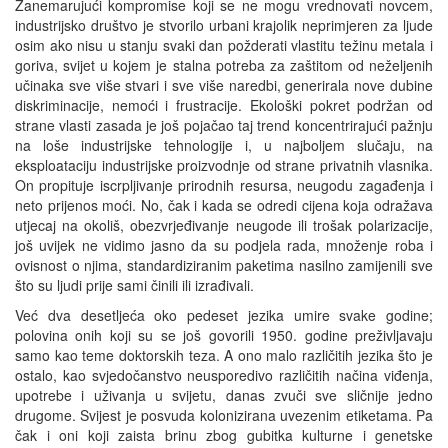
Zanemarujući kompromise koji se ne mogu vrednovati novcem,
industrijsko društvo je stvorilo urbani krajolik neprimjeren za ljude
osim ako nisu u stanju svaki dan požderati vlastitu težinu metala i
goriva, svijet u kojem je stalna potreba za zaštitom od neželjenih
učinaka sve više stvari i sve više naredbi, generirala nove dubine
diskriminacije, nemoći i frustracije. Ekološki pokret podržan od
strane vlasti zasada je još pojačao taj trend koncentrirajući pažnju
na loše industrijske tehnologije i, u najboljem slučaju, na
eksploataciju industrijske proizvodnje od strane privatnih vlasnika.
On propituje iscrpljivanje prirodnih resursa, neugodu zagađenja i
neto prijenos moći. No, čak i kada se odredi cijena koja odražava
utjecaj na okoliš, obezvrjeđivanje neugode ili trošak polarizacije,
još uvijek ne vidimo jasno da su podjela rada, množenje roba i
ovisnost o njima, standardiziranim paketima nasilno zamijenili sve
što su ljudi prije sami činili ili izrađivali.
Već dva desetljeća oko pedeset jezika umire svake godine;
polovina onih koji su se još govorili 1950. godine preživljavaju
samo kao teme doktorskih teza. A ono malo različitih jezika što je
ostalo, kao svjedočanstvo neusporedivo različitih načina viđenja,
upotrebe i uživanja u svijetu, danas zvuči sve sličnije jedno
drugome. Svijest je posvuda kolonizirana uvezenim etiketama. Pa
čak i oni koji zaista brinu zbog gubitka kulturne i genetske