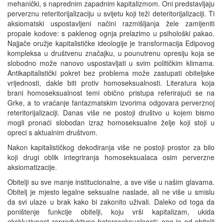
mehanički, s naprednim zapadnim kapitalizmom. Oni predstavljaju
perverznu reteritorijalizaciju u svijetu koji teži deteritorijalizaciji. Ti
aksiomatski uspostavljeni načini razmišljanja žele zamijeniti
propale kodove: s paklenog ognja prelazimo u psihološki pakao.
Najjače oružje kapitalističke ideologije je transformacija Edipovog
kompleksa u društvenu značajku, u pounutrenu opresiju koja se
slobodno može nanovo uspostavljati u svim političkim klimama.
Antikapitalistički pokret bez problema može zastupati obiteljske
vrijednosti, dakle biti protiv homoseksualnosti. Literatura koja
brani homoseksualnost temi obično pristupa referirajući se na
Grke, a to vraćanje fantazmatskim izvorima odgovara perverznoj
reteritorijalizaciji. Danas više ne postoji društvo u kojem bismo
mogli pronaći slobodan izraz homoseksualne želje koji stoji u
opreci s aktualnim društvom.
Nakon kapitalističkog dekodiranja više ne postoji prostor za bilo
koji drugi oblik integriranja homoseksualaca osim perverzne
aksiomatizacije.
Obitelji su sve manje institucionalne, a sve više u našim glavama.
Obitelj je mjesto legalne seksualne naslade, ali ne više u smislu
da svi ulaze u brak kako bi zakonito uživali. Daleko od toga da
poništenje funkcije obitelji, koju vrši kapitalizam, ukida
ekskluzivnost reproduktivne heteroseksualnosti: ono je od obitelji