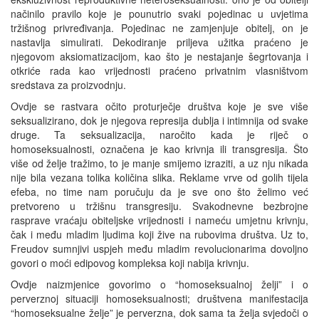
načinilo pravilo koje je pounutrio svaki pojedinac u uvjetima
tržišnog privređivanja. Pojedinac ne zamjenjuje obitelj, on je
nastavlja simulirati. Dekodiranje priljeva užitka praćeno je
njegovom aksiomatizacijom, kao što je nestajanje šegrtovanja i
otkriće rada kao vrijednosti praćeno privatnim vlasništvom
sredstava za proizvodnju.
Ovdje se rastvara očito proturječje društva koje je sve više
seksualizirano, dok je njegova represija dublja i intimnija od svake
druge. Ta seksualizacija, naročito kada je riječ o
homoseksualnosti, označena je kao krivnja ili transgresija. Što
više od želje tražimo, to je manje smijemo izraziti, a uz nju nikada
nije bila vezana tolika količina slika. Reklame vrve od golih tijela
efeba, no time nam poručuju da je sve ono što želimo već
pretvoreno u tržišnu transgresiju. Svakodnevne bezbrojne
rasprave vraćaju obiteljske vrijednosti i nameću umjetnu krivnju,
čak i među mladim ljudima koji žive na rubovima društva. Uz to,
Freudov sumnjivi uspjeh među mladim revolucionarima dovoljno
govori o moći edipovog kompleksa koji nabija krivnju.
Ovdje naizmjenice govorimo o “homoseksualnoj želji” i o
perverznoj situaciji homoseksualnosti; društvena manifestacija
“homoseksualne želje” je perverzna, dok sama ta želja svjedoči o