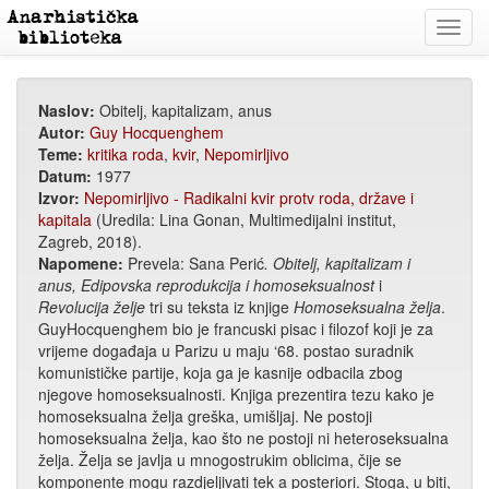
Toggl
navig
Naslov:
Obitelj, kapitalizam, anus
Autor:
Guy Hocquenghem
Teme:
kritika roda
,
kvir
,
Nepomirljivo
Datum:
1977
Izvor:
Nepomirljivo - Radikalni kvir protv roda, države i
kapitala
(Uredila: Lina Gonan, Multimedijalni institut,
Zagreb, 2018).
Napomene:
Prevela: Sana Perić
. Obitelj, kapitalizam i
anus, Edipovska reprodukcija i homoseksualnost
i
Revolucija želje
tri su teksta iz knjige
Homoseksualna želja
.
GuyHocquenghem bio je francuski pisac i filozof koji je za
vrijeme događaja u Parizu u maju ‘68. postao suradnik
komunističke partije, koja ga je kasnije odbacila zbog
njegove homoseksualnosti. Knjiga prezentira tezu kako je
homoseksualna želja greška, umišljaj. Ne postoji
homoseksualna želja, kao što ne postoji ni heteroseksualna
želja. Želja se javlja u mnogostrukim oblicima, čije se
komponente mogu razdjeljivati tek a posteriori. Stoga, u biti,