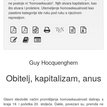
ne postoje ni “homoseksualci”. Njih stvara kapitalizam, kao
što stvara i proletere. Utemeljenje homoseksualnosti kao
zasebne kategorije ide ruku pod ruku s njezinom
represijom.
običan
A4
EPUB
Potpuni
XeLaTex
izvor
Izvorne
PDF
PDF
(za
HTML
izvor
u
datoteke
za
mobilne
(za
običnom
s
Uredi
Dodaj
Izaberi
štampanje
uređaje)
štampu)
tekstu
privitcima
ovaj
ovaj
pojedinačne
tekst
tekst
dijelove
zbirci
za
zbirku
Guy Hocquenghem
Obitelj, kapitalizam, anus
Glavni ideološki načini promišljanja homoseksualnosti datiraju s
kraja 19. i početka 20. stoljeća. Dakle, povezani su, premda ne