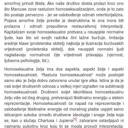
amorfnoj prirodi libida. Ako naše društvo doista prolazi kroz ono
što Marcuse zove rastućom homoseksualizacijom, onda je to zato
što postaje perverzno - jer se oslobođenje odmah reteritorijalizira.
Pojava amorfne želje previše je destruktivna te ona mora biti
prolazna i odmah prepuštena restaurativnoj interpretaciji.
Kapitalizam svoje homoseksualce pretvara u neuspjele normalne
ljude, kao što od svojih radnika čini lažne buržuje. Imitacija
srednje klase (proleterska obitelj) najbolja je ilustracija buržoaskih
vrijednosti (proleterska obitelj), dok neuspjeli normalni ljudi
naglašavaju normalnost čije vrijednosti prisvajaju (vjernost,
ljubavna psihologija, itd.).
Homoseksualna želja ima dva aspekta, aspekt želje i aspekt
homoseksualnosti. “Rastuća homoseksualnost” može postojati
samo ako je želja dobro zatvorena unutar igre slika. Istina je da je
naš svijet društvenih odnosa u velikoj mjeri izgrađen na sublimaciji
homoseksualnosti. Društveni svijet iskorištava homoseksualnu
želju više od ičeg drugog, pretvarajući libidinalnu energiju u sistem
reprezentacije. Homoseksualnosti će napad na reprezentacije i
oslobađanje libidinalne energije od moralnog plašta uspjeti samo
isticanjem sukoba između društvene ideologije i snage želje koja
[1]
se, kao u slučaju Charlusa i Jupiena
, zatvarane ostavljajući ni
najmanju pukotinu kroz koju bi se mogla provući interpretacija: