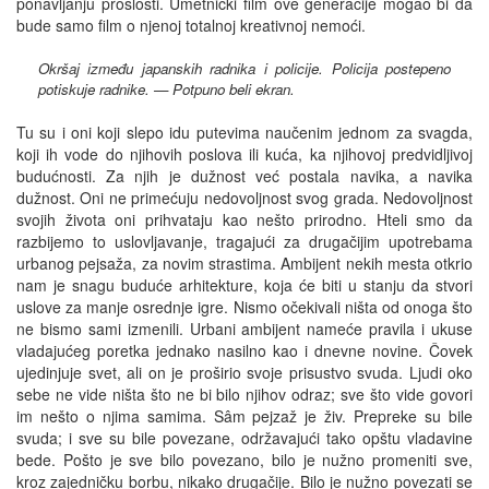
ponavljanju prošlosti. Umetnički film ove generacije mogao bi da
bude samo film o njenoj totalnoj kreativnoj nemoći.
Okršaj između japanskih radnika i policije. Policija postepeno
potiskuje radnike. — Potpuno beli ekran.
Tu su i oni koji slepo idu putevima naučenim jednom za svagda,
koji ih vode do njihovih poslova ili kuća, ka njihovoj predvidljivoj
budućnosti. Za njih je dužnost već postala navika, a navika
dužnost. Oni ne primećuju nedovoljnost svog grada. Nedovoljnost
svojih života oni prihvataju kao nešto prirodno. Hteli smo da
razbijemo to uslovljavanje, tragajući za drugačijim upotrebama
urbanog pejsaža, za novim strastima. Ambijent nekih mesta otkrio
nam je snagu buduće arhitekture, koja će biti u stanju da stvori
uslove za manje osrednje igre. Nismo očekivali ništa od onoga što
ne bismo sami izmenili. Urbani ambijent nameće pravila i ukuse
vladajućeg poretka jednako nasilno kao i dnevne novine. Čovek
ujedinjuje svet, ali on je proširio svoje prisustvo svuda. Ljudi oko
sebe ne vide ništa što ne bi bilo njihov odraz; sve što vide govori
im nešto o njima samima. Sâm pejzaž je živ. Prepreke su bile
svuda; i sve su bile povezane, održavajući tako opštu vladavine
bede. Pošto je sve bilo povezano, bilo je nužno promeniti sve,
kroz zajedničku borbu, nikako drugačije. Bilo je nužno povezati se