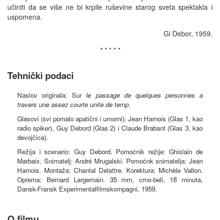
učiniti da se više ne bi krpile ruševine starog sveta spektakla i
uspomena.
Gi Debor, 1959.
* * * * *
Tehnički podaci
Naslov originala: Sur
le passage de quelques personnes a
travers une assez courte unite de temp
.
Glasovi (svi pomalo apatični i umorni): Jean Harnois (Glas 1, kao
radio spiker), Guy Debord (Glas 2) i Claude Brabant (Glas 3, kao
devojčica).
Režija i scenario: Guy Debord. Pomoćnik režije: Ghislain de
Marbaix. Snimatelj: André Mrugalski. Pomoćnk snimatelja: Jean
Harnois. Montaža: Chantal Delattre. Korektura: Michèle Vallon.
Oprema: Bernard Largemain. 35 mm, crno-beli, 18 minuta,
Dansk-Fransk Experimentalfilmskompagni, 1959.
O filmu