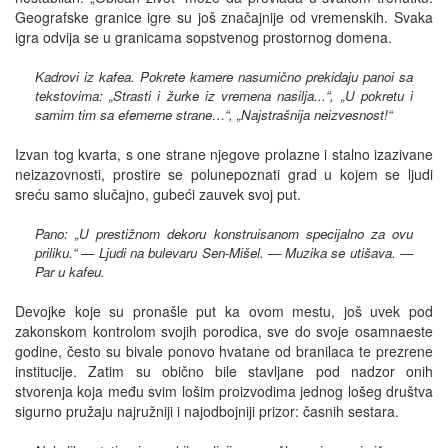
Geografske granice igre su još značajnije od vremenskih. Svaka
igra odvija se u granicama sopstvenog prostornog domena.
Kadrovi iz kafea. Pokrete kamere nasumično prekidaju panoi sa
tekstovima: „Strasti i žurke iz vremena nasilja...“, „U pokretu i
samim tim sa efemerne strane…“, „Najstrašnija neizvesnost!“
Izvan tog kvarta, s one strane njegove prolazne i stalno izazivane
neizazovnosti, prostire se polunepoznati grad u kojem se ljudi
sreću samo slučajno, gubeći zauvek svoj put.
Pano: „U prestižnom dekoru konstruisanom specijalno za ovu
priliku.“ — Ljudi na bulevaru Sen-Mišel. — Muzika se utišava. —
Par u kafeu.
Devojke koje su pronašle put ka ovom mestu, još uvek pod
zakonskom kontrolom svojih porodica, sve do svoje osamnaeste
godine, često su bivale ponovo hvatane od branilaca te prezrene
institucije. Zatim su obično bile stavljane pod nadzor onih
stvorenja koja među svim lošim proizvodima jednog lošeg društva
sigurno pružaju najružniji i najodbojniji prizor: časnih sestara.