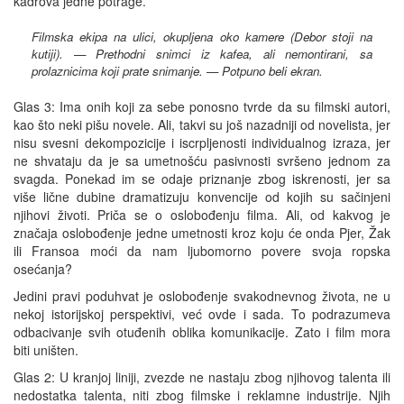
kadrova jedne potrage.
Filmska ekipa na ulici, okupljena oko kamere (Debor stoji na
kutiji). — Prethodni snimci iz kafea, ali nemontirani, sa
prolaznicima koji prate snimanje. — Potpuno beli ekran.
Glas 3: Ima onih koji za sebe ponosno tvrde da su filmski autori,
kao što neki pišu novele. Ali, takvi su još nazadniji od novelista, jer
nisu svesni dekompozicije i iscrpljenosti individualnog izraza, jer
ne shvataju da je sa umetnošću pasivnosti svršeno jednom za
svagda. Ponekad im se odaje priznanje zbog iskrenosti, jer sa
više lične dubine dramatizuju konvencije od kojih su sačinjeni
njihovi životi. Priča se o oslobođenju filma. Ali, od kakvog je
značaja oslobođenje jedne umetnosti kroz koju će onda Pjer, Žak
ili Fransoa moći da nam ljubomorno povere svoja ropska
osećanja?
Jedini pravi poduhvat je oslobođenje svakodnevnog života, ne u
nekoj istorijskoj perspektivi, već ovde i sada. To podrazumeva
odbacivanje svih otuđenih oblika komunikacije. Zato i film mora
biti uništen.
Glas 2: U kranjoj liniji, zvezde ne nastaju zbog njihovog talenta ili
nedostatka talenta, niti zbog filmske i reklamne industrije. Njih