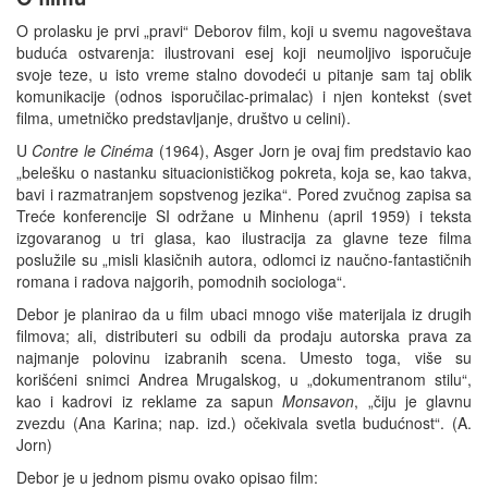
O prolasku je prvi „pravi“ Deborov film, koji u svemu nagoveštava
buduća ostvarenja: ilustrovani esej koji neumoljivo isporučuje
svoje teze, u isto vreme stalno dovodeći u pitanje sam taj oblik
komunikacije (odnos isporučilac-primalac) i njen kontekst (svet
filma, umetničko predstavljanje, društvo u celini).
U
Contre le Cinéma
(1964), Asger Jorn je ovaj fim predstavio kao
„belešku o nastanku situacionističkog pokreta, koja se, kao takva,
bavi i razmatranjem sopstvenog jezika“. Pored zvučnog zapisa sa
Treće konferencije SI održane u Minhenu (april 1959) i teksta
izgovaranog u tri glasa, kao ilustracija za glavne teze filma
poslužile su „misli klasičnih autora, odlomci iz naučno-fantastičnih
romana i radova najgorih, pomodnih sociologa“.
Debor je planirao da u film ubaci mnogo više materijala iz drugih
filmova; ali, distributeri su odbili da prodaju autorska prava za
najmanje polovinu izabranih scena. Umesto toga, više su
korišćeni snimci Andrea Mrugalskog, u „dokumentranom stilu“,
kao i kadrovi iz reklame za sapun
Monsavon
, „čiju je glavnu
zvezdu (Ana Karina; nap. izd.) očekivala svetla budućnost“. (A.
Jorn)
Debor je u jednom pismu ovako opisao film: