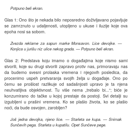
Potpuno beli ekran.
Glas 1: Ono što je nekada bilo neposredno doživljavano pojavljuje
se zamrznuto u udaljenosti, utopljeno u ukuse i iluzije koje ova
epoha nosi sa sobom.
Zvezda reklame za sapun marke Monsavon. Lice devojke. —
Konjica u jurišu niz ulice nekog grada. — Potpuno beli ekran.
Glas 2: Predstava koju imamo o događajima koje nismo sami
stvorili, koje su drugi stvorili zapravo protiv nas, primoravaju nas
da budemo svesni prolaska vremena i njegovih posledica, da
procenimo uspeh pretvaranja svojih želja u događaje. Ono po
čemu se prošlost razlikuje od sadašnjosti upravo je ta njena
neuhvatljiva objektivnost. Tu više nema „trebalo bi...“; biće je
konzumirano do tačke u kojoj prestaje da postoji. Svi detalji su
izgubljeni u prašini vremena. Ko se plašio života, ko se plašio
noći, da bude osvojen, zarobljen?
Još jedna devojka, njeno lice. — Starleta se kupa. — Snimak
Sunčevih pega. Starleta u kupatilu. Opet Sunčeve pege.