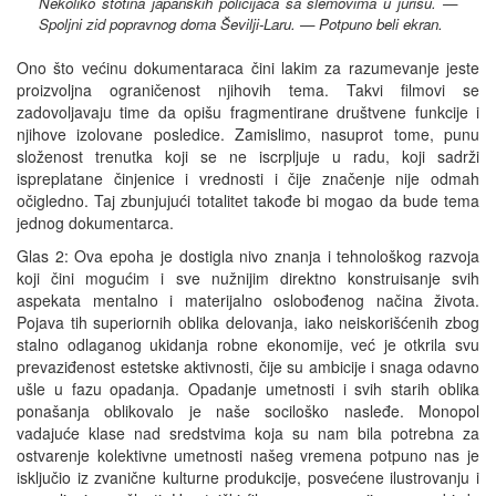
Nekoliko stotina japanskih policijaca sa šlemovima u jurišu. —
Spoljni zid popravnog doma Ševilji-Laru. — Potpuno beli ekran.
Ono što većinu dokumentaraca čini lakim za razumevanje jeste
proizvoljna ograničenost njihovih tema. Takvi filmovi se
zadovoljavaju time da opišu fragmentirane društvene funkcije i
njihove izolovane posledice. Zamislimo, nasuprot tome, punu
složenost trenutka koji se ne iscrpljuje u radu, koji sadrži
ispreplatane činjenice i vrednosti i čije značenje nije odmah
očigledno. Taj zbunjujući totalitet takođe bi mogao da bude tema
jednog dokumentarca.
Glas 2: Ova epoha je dostigla nivo znanja i tehnološkog razvoja
koji čini mogućim i sve nužnijim direktno konstruisanje svih
aspekata mentalno i materijalno oslobođenog načina života.
Pojava tih superiornih oblika delovanja, iako neiskorišćenih zbog
stalno odlaganog ukidanja robne ekonomije, već je otkrila svu
prevaziđenost estetske aktivnosti, čije su ambicije i snaga odavno
ušle u fazu opadanja. Opadanje umetnosti i svih starih oblika
ponašanja oblikovalo je naše sociloško nasleđe. Monopol
vadajuće klase nad sredstvima koja su nam bila potrebna za
ostvarenje kolektivne umetnosti našeg vremena potpuno nas je
isključio iz zvanične kulturne produkcije, posvećene ilustrovanju i