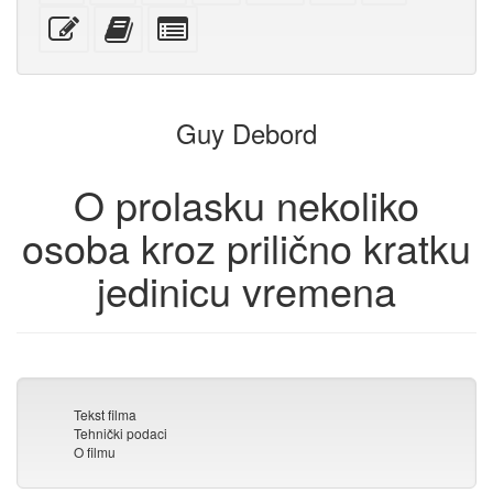
za
mobilne
(za
običnom
s
Uredi
Dodaj
Izaberi
štampanje
uređaje)
štampu)
tekstu
privitcima
ovaj
ovaj
pojedinačne
tekst
tekst
dijelove
zbirci
za
zbirku
Guy Debord
O prolasku nekoliko
osoba kroz prilično kratku
jedinicu vremena
Tekst filma
Tehnički podaci
O filmu