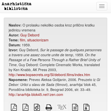
Toggl
navig
Naslov:
O prolasku nekoliko osoba kroz prilično kratku
jedinicu vremena
Autor:
Guy Debord
Teme:
film
,
situacionizam
Datum:
1959.
Izvor:
Guy Debord,
Sur le passage de quelques personnes
a travers une assez courte unite de temp
, 1959.
On the
Passage of a Few Persons Through a Rather Brief Unity of
Time
, Guy Debord: Complete Cinematic Works, translated
by Ken Knabb, AK Press 2003,
http://www.bopsecrets.org/SI/debord.films/index.htm
Napomene:
Preveo Aleksa Golijanin, 2006. Preuzeto iz
Gi
Debor: Urlici u slavu de Sada
(filmovi), anarhija/ blok 45,
Porodična biblioteka br. 9, Beograd 2006, str. 33–49.
http://anarhija-blok45.net1zen.com
običan
A4
EPUB
Potpuni
XeLaTex
izvor
Izvorne
PDF
PDF
(za
HTML
izvor
u
datoteke