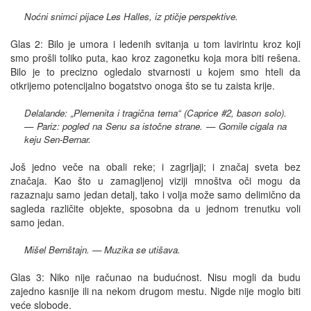
Noćni snimci pijace Les Halles, iz ptičje perspektive.
Glas 2: Bilo je umora i ledenih svitanja u tom lavirintu kroz koji
smo prošli toliko puta, kao kroz zagonetku koja mora biti rešena.
Bilo je to precizno ogledalo stvarnosti u kojem smo hteli da
otkrijemo potencijalno bogatstvo onoga što se tu zaista krije.
Delalande: „Plemenita i tragična tema“ (Caprice #2, bason solo).
— Pariz: pogled na Senu sa istočne strane. — Gomile cigala na
keju Sen-Bernar.
Još jedno veče na obali reke; i zagrljaji; i značaj sveta bez
značaja. Kao što u zamagljenoj viziji mnoštva oči mogu da
razaznaju samo jedan detalj, tako i volja može samo delimično da
sagleda različite objekte, sposobna da u jednom trenutku voli
samo jedan.
Mišel Bernštajn. — Muzika se utišava.
Glas 3: Niko nije računao na budućnost. Nisu mogli da budu
zajedno kasnije ili na nekom drugom mestu. Nigde nije moglo biti
veće slobode.