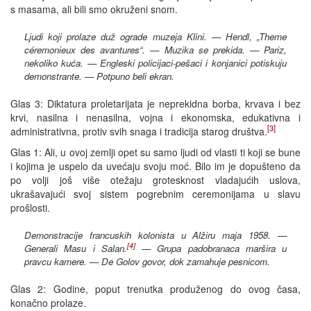
s masama, ali bili smo okruženi snom.
Ljudi koji prolaze duž ograde muzeja Klini. — Hendl, „Theme
céremonieux des avantures“. — Muzika se prekida. — Pariz,
nekoliko kuća. — Engleski policijaci-pešaci i konjanici potiskuju
demonstrante. — Potpuno beli ekran.
Glas 3: Diktatura proletarijata je neprekidna borba, krvava i bez
krvi, nasilna i nenasilna, vojna i ekonomska, edukativna i
[3]
administrativna, protiv svih snaga i tradicija starog društva.
Glas 1: Ali, u ovoj zemlji opet su samo ljudi od vlasti ti koji se bune
i kojima je uspelo da uvećaju svoju moć. Bilo im je dopušteno da
po volji još više otežaju grotesknost vladajućih uslova,
ukrašavajući svoj sistem pogrebnim ceremonijama u slavu
prošlosti.
Demonstracije francuskih kolonista u Alžiru maja 1958. —
[4]
Generali Masu i Salan.
— Grupa padobranaca maršira u
pravcu kamere. — De Golov govor, dok zamahuje pesnicom.
Glas 2: Godine, poput trenutka produženog do ovog časa,
konačno prolaze.