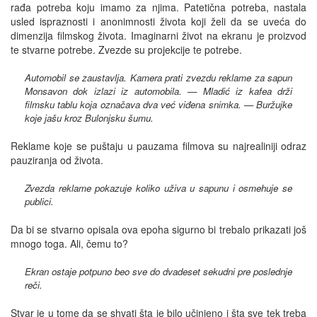
rađa potreba koju imamo za njima. Patetična potreba, nastala
usled ispraznosti i anonimnosti života koji želi da se uveća do
dimenzija filmskog života. Imaginarni život na ekranu je proizvod
te stvarne potrebe. Zvezde su projekcije te potrebe.
Automobil se zaustavlja. Kamera prati zvezdu reklame za sapun
Monsavon dok izlazi iz automobila. — Mladić iz kafea drži
filmsku tablu koja označava dva već viđena snimka. — Buržujke
koje jašu kroz Bulonjsku šumu.
Reklame koje se puštaju u pauzama filmova su najrealiniji odraz
pauziranja od života.
Zvezda reklame pokazuje koliko uživa u sapunu i osmehuje se
publici.
Da bi se stvarno opisala ova epoha sigurno bi trebalo prikazati još
mnogo toga. Ali, čemu to?
Ekran ostaje potpuno beo sve do dvadeset sekudni pre poslednje
reči.
Stvar je u tome da se shvati šta je bilo učinjeno i šta sve tek treba