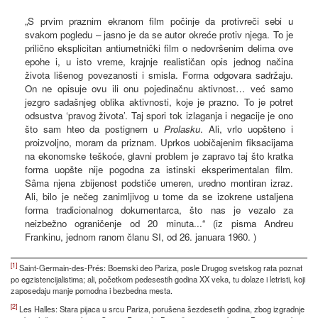
„S prvim praznim ekranom film počinje da protivreči sebi u
svakom pogledu – jasno je da se autor okreće protiv njega. To je
prilično eksplicitan antiumetnički film o nedovršenim delima ove
epohe i, u isto vreme, krajnje realističan opis jednog načina
života lišenog povezanosti i smisla. Forma odgovara sadržaju.
On ne opisuje ovu ili onu pojedinačnu aktivnost… već samo
jezgro sadašnjeg oblika aktivnosti, koje je prazno. To je potret
odsustva ‘pravog života’. Taj spori tok izlaganja i negacije je ono
što sam hteo da postignem u
Prolasku
. Ali, vrlo uopšteno i
proizvoljno, moram da priznam. Uprkos uobičajenim fiksacijama
na ekonomske teškoće, glavni problem je zapravo taj što kratka
forma uopšte nije pogodna za istinski eksperimentalan film.
Sâma njena zbijenost podstiče umeren, uredno montiran izraz.
Ali, bilo je nečeg zanimljivog u tome da se izokrene ustaljena
forma tradicionalnog dokumentarca, što nas je vezalo za
neizbežno ograničenje od 20 minuta...“ (iz pisma Andreu
Frankinu, jednom ranom članu SI, od 26. januara 1960. )
[1]
Saint-Germain-des-Prés: Boemski deo Pariza, posle Drugog svetskog rata poznat
po egzistencijalistima; ali, početkom pedesestih godina XX veka, tu dolaze i letristi, koji
zaposedaju manje pomodna i bezbedna mesta.
[2]
Les Halles: Stara pijaca u srcu Pariza, porušena šezdesetih godina, zbog izgradnje