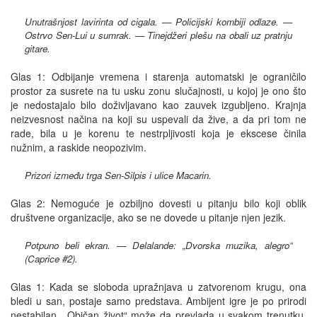
Unutrašnjost lavirinta od cigala. — Policijski kombiji odlaze. —
Ostrvo Sen-Lui u sumrak. — Tinejdžeri plešu na obali uz pratnju
gitare.
Glas 1: Odbijanje vremena i starenja automatski je ograničilo
prostor za susrete na tu usku zonu slučajnosti, u kojoj je ono što
je nedostajalo bilo doživljavano kao zauvek izgubljeno. Krajnja
neizvesnost načina na koji su uspevali da žive, a da pri tom ne
rade, bila u je korenu te nestrpljivosti koja je ekscese činila
nužnim, a raskide neopozivim.
Prizori između trga Sen-Silpis i ulice Macarin.
Glas 2: Nemoguće je ozbiljno dovesti u pitanju bilo koji oblik
društvene organizacije, ako se ne dovede u pitanje njen jezik.
Potpuno beli ekran. — Delalande: „Dvorska muzika, alegro“
(Caprice #2).
Glas 1: Kada se sloboda upražnjava u zatvorenom krugu, ona
bledi u san, postaje samo predstava. Ambijent igre je po prirodi
nestabilan. „Običan život“ može da prevlada u svakom trenutku.