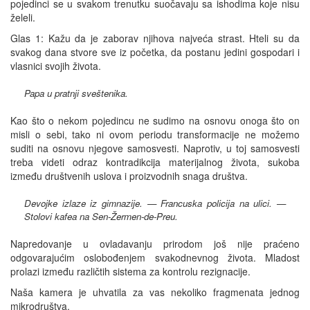
pojedinci se u svakom trenutku suočavaju sa ishodima koje nisu
želeli.
Glas 1: Kažu da je zaborav njihova najveća strast. Hteli su da
svakog dana stvore sve iz početka, da postanu jedini gospodari i
vlasnici svojih života.
Papa u pratnji sveštenika.
Kao što o nekom pojedincu ne sudimo na osnovu onoga što on
misli o sebi, tako ni ovom periodu transformacije ne možemo
suditi na osnovu njegove samosvesti. Naprotiv, u toj samosvesti
treba videti odraz kontradikcija materijalnog života, sukoba
između društvenih uslova i proizvodnih snaga društva.
Devojke izlaze iz gimnazije. — Francuska policija na ulici. —
Stolovi kafea na Sen-Žermen-de-Preu.
Napredovanje u ovladavanju prirodom još nije praćeno
odgovarajućim oslobođenjem svakodnevnog života. Mladost
prolazi između različtih sistema za kontrolu rezignacije.
Naša kamera je uhvatila za vas nekoliko fragmenata jednog
mikrodruštva.