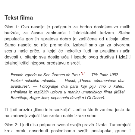
Tekst filma
Glas 1: Ovo naselje je podignuto za bedno dostojanstvo malih
buržuja, za časna zanimanja i intelektualni turizam. Stalna
populacija gornjih spratova dobro je zaštićena od uticaja ulice.
Samo naselje se nije promenilo. Izabrali smo ga za otvorenu
scenu naše priče, u kojoj će nekoliko ljudi na praktičan način
dovesti u pitanje sva dostignuća i ispade ovog društva i izložiti
totalnoj kritici njegovu predstavu o sreći.
[1]
Fasade zgrada na Sen-Žermen-de-Preu.
— Titl: Pariz 1952. —
Prolazi nekoliko mladića. — Hendl, „Theme céremonieux des
avantures“. — Fotografije dva para koji piju vino u kafeu,
snimljena iz različitih uglova u maniru umetničkog filma (Mišel
Bernštajn, Asger Jorn, nepoznata devojka i Gi Debor).
Ti ljudi preziru „ličnu introspekciju“. Jedino što ih zanima jeste da
na zadovoljavajući i konkretan način izraze sebe.
Glas 2: Ljudi nisu potpuno svesni svojih pravih života. Tumarajući
kroz mrak, opsednuti posledicama svojih postupaka, grupe i