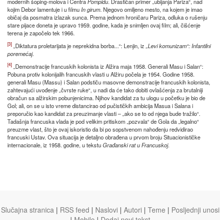
modernih šoping-molova i Centra
Pompidu
. Drastičan primer „ubijanja Pariza“, nad
kojim Debor lamentuje i u filmu
In girum
. Njegovo omiljeno mesto, na kojem je imao
običaj da posmatra izlazak sunca. Prema jednom hroničaru Pariza, odluka o rušenju
stare pijace doneta je upravo 1959. godine, kada je snimljen ovaj film; ali, čišćenje
terena je započelo tek 1966.
[3]
„Diktatura proletarijata je neprekidna borba...“: Lenjin, iz
„Levi komunizam“: Infantilni
poremećaj
.
[4]
„Demonstracije francuskih kolonista iz Alžira maja 1958. Generali Masu i Salan“:
Pobuna protiv kolonijalih francuskih vlasti u Alžiru počela je 1954. Godine 1958.
generali Masu (Massu) i Salan podstiču masovne demonstracije francuskih kolonista,
zahtevajući uvođenje „čvrste ruke“, u nadi da će tako dobiti ovlašćenja za brutalniji
obračun sa alžirskim pobunjenicima. Njihov kandidat za tu ulogu u početku je bio de
Gol; ali, on se u isto vreme distancirao od pučističkih ambicija Masua i Salana i
preporučio kao kandidat za preuzimanje vlasti – „ako se to od njega bude tražilo“.
Tadašnja francuska vlada je pod velikim pritiskom „pozvala“ de Gola da „legalno“
preuzme vlast, što je ovaj iskoristio da bi po sopstvenom nahođenju redvidirao
francuski Ustav. Ova situacija je detaljno obrađena u prvom broju Situacionističke
internacionale, iz 1958. godine, u tekstu
Građanski rat u Francuskoj
.
Slučajna stranica
|
RSS feed
|
Naslovi
|
Autori
|
Teme
|
Posljednji unosi
|
Mobile
|
Dodaj novi tekst