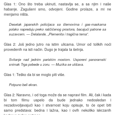
Glas 1: Ono što treba ukinuti, nastavlja se, a sa njim i naše
habanje. Zagušeni smo, odvojeni. Godine prolaze, a mi ne
menjamo ništa.
Desetak japanskih policijaca sa šlemovima i gas-maskama
polako napreduju preko raščićenog prostora, bacajući patrone sa
suzavcem. — Delalande, „Plemenita i tragična tema“.
Glas 2: Još jedno jutro na istim ulicama. Umor od tolikih noći
provedenih na isti način. Dugo je trajala ta šetnja.
Svitanje nad jednim pariskim mostom. Usporeni panoramski
snimak Trga pobede u zoru. — Muzika se utišava.
Glas 1: Teško da bi se moglo piti više.
Potpuno beli ekran.
Glas 2: Naravno, i od toga može da se napravi film. Ali, čak i kada
bi tom filmu uspelo da bude jednako nedosledan i
nezadovoljavajući kao i stvarnost koju opisuje, to će opet biti
samo predstava: bedna i lažna, kao i ovih nekoliko iskrzanih