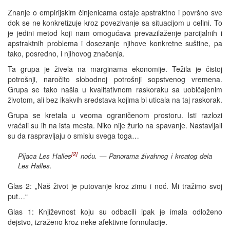
Znanje o empirijskim činjenicama ostaje apstraktno i površno sve
dok se ne konkretizuje kroz povezivanje sa situacijom u celini. To
je jedini metod koji nam omogućava prevazilaženje parcijalnih i
apstraktnih problema i dosezanje njihove konkretne suštine, pa
tako, posredno, i njihovog značenja.
Ta grupa je živela na marginama ekonomije. Težila je čistoj
potrošnji, naročito slobodnoj potrošnji sopstvenog vremena.
Grupa se tako našla u kvalitativnom raskoraku sa uobičajenim
životom, ali bez ikakvih sredstava kojima bi uticala na taj raskorak.
Grupa se kretala u veoma ograničenom prostoru. Isti razlozi
vraćali su ih na ista mesta. Niko nije žurio na spavanje. Nastavljali
su da raspravljaju o smislu svega toga…
[2]
Pijaca Les Halles
noću. — Panorama živahnog i krcatog dela
Les Halles.
Glas 2: „Naš život je putovanje kroz zimu i noć. Mi tražimo svoj
put…“
Glas 1: Književnost koju su odbacili ipak je imala odloženo
dejstvo, izraženo kroz neke afektivne formulacije.