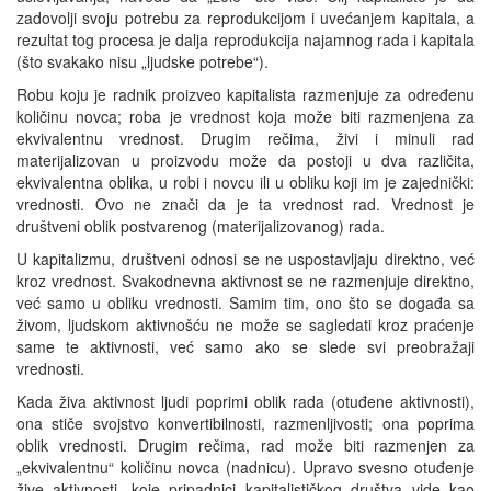
zadovolji svoju potrebu za reprodukcijom i uvećanjem kapitala, a
rezultat tog procesa je dalja reprodukcija najamnog rada i kapitala
(što svakako nisu „ljudske potrebe“).
Robu koju je radnik proizveo kapitalista razmenjuje za određenu
količinu novca; roba je vrednost koja može biti razmenjena za
ekvivalentnu vrednost. Drugim rečima, živi i minuli rad
materijalizovan u proizvodu može da postoji u dva različita,
ekvivalentna oblika, u robi i novcu ili u obliku koji im je zajednički:
vrednosti. Ovo ne znači da je ta vrednost rad. Vrednost je
društveni oblik postvarenog (materijalizovanog) rada.
U kapitalizmu, društveni odnosi se ne uspostavljaju direktno, već
kroz vrednost. Svakodnevna aktivnost se ne razmenjuje direktno,
već samo u obliku vrednosti. Samim tim, ono što se događa sa
živom, ljudskom aktivnošću ne može se sagledati kroz praćenje
same te aktivnosti, već samo ako se slede svi preobražaji
vrednosti.
Kada živa aktivnost ljudi poprimi oblik rada (otuđene aktivnosti),
ona stiče svojstvo konvertibilnosti, razmenljivosti; ona poprima
oblik vrednosti. Drugim rečima, rad može biti razmenjen za
„ekvivalentnu“ količinu novca (nadnicu). Upravo svesno otuđenje
žive aktivnosti, koje pripadnici kapitalističkog društva vide kao