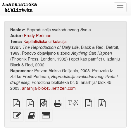
Toggl
navig
Naslov:
Reprodukcija svakodnevnog života
Autor:
Fredy Perlman
Tema:
Kapitalistička cirkulacija
Izvor:
The Reproduction of Daily Life
, Black & Red, Detroit,
1969. Ponovo objavljeno u zbirci
Anything Can Happen
(Phoenix Press, London, 1992) i opet kao pamflet u izdanju
Black & Red, 2002.
Napomene:
Preveo Aleksa Golijanin, 2003. Preuzeto iz
zbirke Fredi Perlman,
Reprodukcija svakodnevnog života i
drugi eseji
, Porodična biblioteka br. 5, anarhija/ blok 45,
2003.
anarhija-blok45.net1zen.com
običan
A4
EPUB
Potpuni
XeLaTex
izvor
Izvorne
PDF
PDF
(za
HTML
izvor
u
datoteke
za
mobilne
(za
običnom
s
Uredi
Dodaj
Izaberi
štampanje
uređaje)
štampu)
tekstu
privitcima
ovaj
ovaj
pojedinačne
tekst
tekst
dijelove
zbirci
za