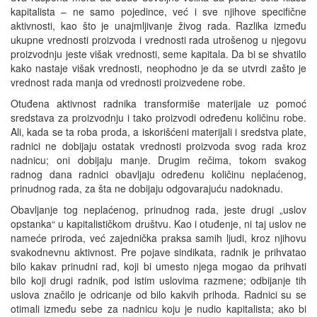
kapitalista – ne samo pojedince, već i sve njihove specifične
aktivnosti, kao što je unajmljivanje živog rada. Razlika između
ukupne vrednosti proizvoda i vrednosti rada utrošenog u njegovu
proizvodnju jeste višak vrednosti, seme kapitala. Da bi se shvatilo
kako nastaje višak vrednosti, neophodno je da se utvrdi zašto je
vrednost rada manja od vrednosti proizvedene robe.
Otuđena aktivnost radnika transformiše materijale uz pomoć
sredstava za proizvodnju i tako proizvodi određenu količinu robe.
Ali, kada se ta roba proda, a iskorišćeni materijali i sredstva plate,
radnici ne dobijaju ostatak vrednosti proizvoda svog rada kroz
nadnicu; oni dobijaju manje. Drugim rečima, tokom svakog
radnog dana radnici obavljaju određenu količinu neplaćenog,
prinudnog rada, za šta ne dobijaju odgovarajuću nadoknadu.
Obavljanje tog neplaćenog, prinudnog rada, jeste drugi „uslov
opstanka“ u kapitalističkom društvu. Kao i otuđenje, ni taj uslov ne
nameće priroda, već zajednička praksa samih ljudi, kroz njihovu
svakodnevnu aktivnost. Pre pojave sindikata, radnik je prihvatao
bilo kakav prinudni rad, koji bi umesto njega mogao da prihvati
bilo koji drugi radnik, pod istim uslovima razmene; odbijanje tih
uslova značilo je odricanje od bilo kakvih prihoda. Radnici su se
otimali između sebe za nadnicu koju je nudio kapitalista; ako bi