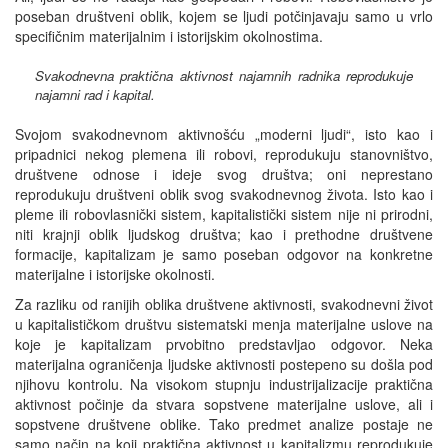
poseban društveni oblik, kojem se ljudi potčinjavaju samo u vrlo
specifičnim materijalnim i istorijskim okolnostima.
Svakodnevna praktična aktivnost najamnih radnika reprodukuje
najamni rad i kapital.
Svojom svakodnevnom aktivnošću „moderni ljudi“, isto kao i
pripadnici nekog plemena ili robovi, reprodukuju stanovništvo,
društvene odnose i ideje svog društva; oni neprestano
reprodukuju društveni oblik svog svakodnevnog života. Isto kao i
pleme ili robovlasnički sistem, kapitalistički sistem nije ni prirodni,
niti krajnji oblik ljudskog društva; kao i prethodne društvene
formacije, kapitalizam je samo poseban odgovor na konkretne
materijalne i istorijske okolnosti.
Za razliku od ranijih oblika društvene aktivnosti, svakodnevni život
u kapitalističkom društvu sistematski menja materijalne uslove na
koje je kapitalizam prvobitno predstavljao odgovor. Neka
materijalna ograničenja ljudske aktivnosti postepeno su došla pod
njihovu kontrolu. Na visokom stupnju industrijalizacije praktična
aktivnost počinje da stvara sopstvene materijalne uslove, ali i
sopstvene društvene oblike. Tako predmet analize postaje ne
samo način na koji praktična aktivnost u kapitalizmu reprodukuje