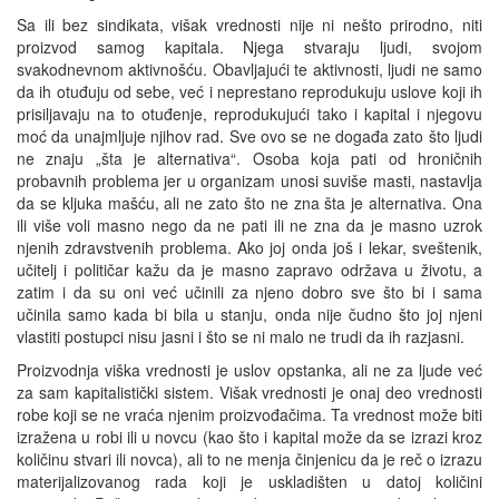
Sa ili bez sindikata, višak vrednosti nije ni nešto prirodno, niti
proizvod samog kapitala. Njega stvaraju ljudi, svojom
svakodnevnom aktivnošću. Obavljajući te aktivnosti, ljudi ne samo
da ih otuđuju od sebe, već i neprestano reprodukuju uslove koji ih
prisiljavaju na to otuđenje, reprodukujući tako i kapital i njegovu
moć da unajmljuje njihov rad. Sve ovo se ne događa zato što ljudi
ne znaju „šta je alternativa“. Osoba koja pati od hroničnih
probavnih problema jer u organizam unosi suviše masti, nastavlja
da se kljuka mašću, ali ne zato što ne zna šta je alternativa. Ona
ili više voli masno nego da ne pati ili ne zna da je masno uzrok
njenih zdravstvenih problema. Ako joj onda još i lekar, sveštenik,
učitelj i političar kažu da je masno zapravo održava u životu, a
zatim i da su oni već učinili za njeno dobro sve što bi i sama
učinila samo kada bi bila u stanju, onda nije čudno što joj njeni
vlastiti postupci nisu jasni i što se ni malo ne trudi da ih razjasni.
Proizvodnja viška vrednosti je uslov opstanka, ali ne za ljude već
za sam kapitalistički sistem. Višak vrednosti je onaj deo vrednosti
robe koji se ne vraća njenim proizvođačima. Ta vrednost može biti
izražena u robi ili u novcu (kao što i kapital može da se izrazi kroz
količinu stvari ili novca), ali to ne menja činjenicu da je reč o izrazu
materijalizovanog rada koji je uskladišten u datoj količini