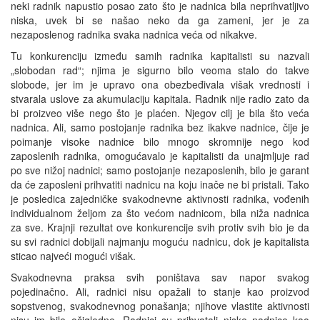
neki radnik napustio posao zato što je nadnica bila neprihvatljivo
niska, uvek bi se našao neko da ga zameni, jer je za
nezaposlenog radnika svaka nadnica veća od nikakve.
Tu konkurenciju između samih radnika kapitalisti su nazvali
„slobodan rad“; njima je sigurno bilo veoma stalo do takve
slobode, jer im je upravo ona obezbeđivala višak vrednosti i
stvarala uslove za akumulaciju kapitala. Radnik nije radio zato da
bi proizveo više nego što je plaćen. Njegov cilj je bila što veća
nadnica. Ali, samo postojanje radnika bez ikakve nadnice, čije je
poimanje visoke nadnice bilo mnogo skromnije nego kod
zaposlenih radnika, omogućavalo je kapitalisti da unajmljuje rad
po sve nižoj nadnici; samo postojanje nezaposlenih, bilo je garant
da će zaposleni prihvatiti nadnicu na koju inače ne bi pristali. Tako
je posledica zajedničke svakodnevne aktivnosti radnika, vođenih
individualnom željom za što većom nadnicom, bila niža nadnica
za sve. Krajnji rezultat ove konkurencije svih protiv svih bio je da
su svi radnici dobijali najmanju moguću nadnicu, dok je kapitalista
sticao najveći mogući višak.
Svakodnevna praksa svih poništava sav napor svakog
pojedinačno. Ali, radnici nisu opažali to stanje kao proizvod
sopstvenog, svakodnevnog ponašanja; njihove vlastite aktivnosti
nisu im bile očigledne. Radnici su prihvatali niske nadnice kao