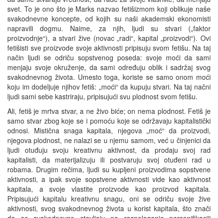
svet. To je ono što je Marks nazvao fetišizmom koji oblikuje naše
svakodnevne koncepte, od kojih su naši akademski ekonomisti
napravili dogmu. Naime, za njih, ljudi su stvari („faktor
proizvodnje“), a stvari žive (novac „radi“, kapital „proizvodi“). Ovi
fetišisti sve proizvode svoje aktivnosti pripisuju svom fetišu. Na taj
način ljudi se odriču sopstvenog poseda: svoje moći da sami
menjaju svoje okruženje, da sami određuju oblik i sadržaj svog
svakodnevnog života. Umesto toga, koriste se samo onom moći
koju im dodeljuje njihov fetiš: „moći“ da kupuju stvari. Na taj načni
ljudi sami sebe kastriraju, pripisujući svu plodnost svom fetišu.
Ali, fetiš je mrtva stvar, a ne živo biće; on nema plodnost. Fetiš je
samo stvar zbog koje se i pomoću koje se održavaju kapitalistički
odnosi. Mistična snaga kapitala, njegova „moć“ da proizvodi,
njegova plodnost, ne nalazi se u njemu samom, već u činjenici da
ljudi otuđuju svoju kreativnu aktivnost, da prodaju svoj rad
kapitalisti, da materijalizuju ili postvaruju svoj otuđeni rad u
robama. Drugim rečima, ljudi su kupljeni proizvodima sopstvene
aktivnosti, a ipak svoje sopstvene aktivnosti vide kao aktivnost
kapitala, a svoje vlastite proizvode kao proizvod kapitala.
Pripisujući kapitalu kreativnu snagu, oni se odriču svoje žive
aktivnosti, svog svakodnevnog života u korist kapitala, što znači
da se svakodnevno stavljaju na raspolaganje personifikaciji