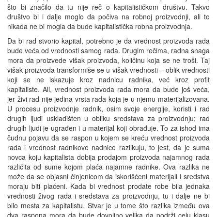
što bi značilo da tu nije reč o kapitalističkom društvu. Takvo
društvo bi i dalje moglo da počiva na robnoj proizvodnji, ali to
nikada ne bi mogla da bude kapitalistička robna proizvodnja.
Da bi rad stvorio kapital, potrebno je da vrednost proizvoda rada
bude veća od vrednosti samog rada. Drugim rečima, radna snaga
mora da proizvede višak proizvoda, količinu koja se ne troši. Taj
višak proizvoda transformiše se u višak vrednosti – oblik vrednosti
koji se ne iskazuje kroz nadnicu radnika, već kroz profit
kapitaliste. Ali, vrednost proizvoda rada mora da bude još veća,
jer živi rad nije jedina vrsta rada koja je u njemu materijalizovana.
U procesu proizvodnje radnik, osim svoje energije, koristi i rad
drugih ljudi uskladišten u obliku sredstava za proizvodnju; rad
drugih ljudi je ugrađen i u materijal koji obrađuje. To za ishod ima
čudnu pojavu da se raspon u kojem se kreću vrednost proizvoda
rada i vrednost radnikove nadnice razlikuju, to jest, da je suma
novca koju kapitalista dobija prodajom proizvoda najamnog rada
različita od sume kojom plaća najamne radnike. Ova razlika ne
može da se objasni činjenicom da iskorišćeni materijali i sredstva
moraju biti plaćeni. Kada bi vrednost prodate robe bila jednaka
vrednosti živog rada i sredstava za proizvodnju, tu i dalje ne bi
bilo mesta za kapitalistu. Stvar je u tome što razlika između ova
dva raspona mora da bude dovoljno velika da podrži celu klasu