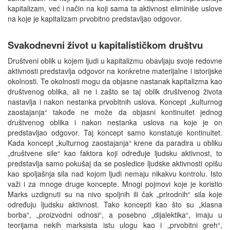
kapitalizam, već i način na koji sama ta aktivnost eliminiše uslove
na koje je kapitalizam prvobitno predstavljao odgovor.
Svakodnevni život u kapitalističkom društvu
Društveni oblik u kojem ljudi u kapitalizmu obavljaju svoje redovne
aktivnosti predstavlja odgovor na konkretne materijalne i istorijske
okolnosti. Te okolnosti mogu da objasne nastanak kapitalizma kao
društvenog oblika, ali ne i zašto se taj oblik društvenog života
nastavlja i nakon nestanka prvobitnih uslova. Koncept „kulturnog
zaostajanja“ takođe ne može da objasni kontinuitet jednog
društvenog oblika i nakon nestanka uslova na koje je on
predstavljao odgovor. Taj koncept samo konstatuje kontinuitet.
Kada koncept „kulturnog zaostajanja“ krene da paradira u obliku
„društvene sile“ kao faktora koji određuje ljudsku aktivnost, to
predstavlja samo pokušaj da se posledice ljudske aktivnosti opišu
kao spoljašnja sila nad kojom ljudi nemaju nikakvu kontrolu. Isto
važi i za mnoge druge koncepte. Mnogi pojmovi koje je koristio
Marks uzdignuti su na nivo spoljnih ili čak „prirodnih“ sila koje
određuju ljudsku aktivnost. Tako koncepti kao što su „klasna
borba“, „proizvodni odnosi“, a posebno „dijalektika“, imaju u
teorijama nekih marksista istu ulogu kao i „prvobitni greh“,