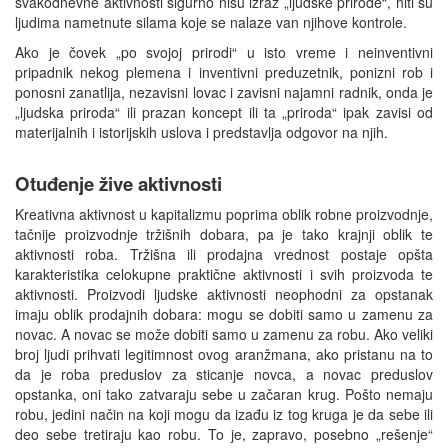
svakodnevne aktivnosti sigurno nisu izraz „ljudske prirode“, niti su
ljudima nametnute silama koje se nalaze van njihove kontrole.
Ako je čovek „po svojoj prirodi“ u isto vreme i neinventivni
pripadnik nekog plemena i inventivni preduzetnik, ponizni rob i
ponosni zanatlija, nezavisni lovac i zavisni najamni radnik, onda je
„ljudska priroda“ ili prazan koncept ili ta „priroda“ ipak zavisi od
materijalnih i istorijskih uslova i predstavlja odgovor na njih.
Otuđenje žive aktivnosti
Kreativna aktivnost u kapitalizmu poprima oblik robne proizvodnje,
tačnije proizvodnje tržišnih dobara, pa je tako krajnji oblik te
aktivnosti roba. Tržišna ili prodajna vrednost postaje opšta
karakteristika celokupne praktične aktivnosti i svih proizvoda te
aktivnosti. Proizvodi ljudske aktivnosti neophodni za opstanak
imaju oblik prodajnih dobara: mogu se dobiti samo u zamenu za
novac. A novac se može dobiti samo u zamenu za robu. Ako veliki
broj ljudi prihvati legitimnost ovog aranžmana, ako pristanu na to
da je roba preduslov za sticanje novca, a novac preduslov
opstanka, oni tako zatvaraju sebe u začaran krug. Pošto nemaju
robu, jedini način na koji mogu da izađu iz tog kruga je da sebe ili
deo sebe tretiraju kao robu. To je, zapravo, posebno „rešenje“