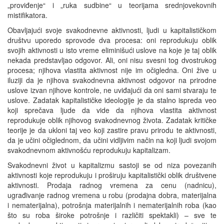
„proviđenje“ i „ruka sudbine“ u teorijama srednjovekovnih
mistifikatora.
Obavljajući svoje svakodnevne aktivnosti, ljudi u kapitalističkom
društvu uporedo sprovode dva procesa: oni reprodukuju oblik
svojih aktivnosti u isto vreme eliminišući uslove na koje je taj oblik
nekada predstavljao odgovor. Ali, oni nisu svesni tog dvostrukog
procesa; njihova vlastita aktivnost nije im očigledna. Oni žive u
iluziji da je njihova svakodnevna aktivnost odgovor na prirodne
uslove izvan njihove kontrole, ne uviđajući da oni sami stvaraju te
uslove. Zadatak kapitalističke ideologije je da stalno ispreda veo
koji sprečava ljude da vide da njihova vlastita aktivnost
reprodukuje oblik njihovog svakodnevnog života. Zadatak kritičke
teorije je da ukloni taj veo koji zastire pravu prirodu te aktivnosti,
da je učini očiglednom, da učini vidljivim način na koji ljudi svojom
svakodnevnom aktivnošću reprodukuju kapitalizam.
Svakodnevni život u kapitalizmu sastoji se od niza povezanih
aktivnosti koje reprodukuju i proširuju kapitalistički oblik društvene
aktivnosti. Prodaja radnog vremena za cenu (nadnicu),
ugrađivanje radnog vremena u robu (prodajna dobra, materijalna
i nematerijalna), potrošnja materijalnih i nematerijalnih roba (kao
što su roba široke potrošnje i različiti spektakli) – sve te