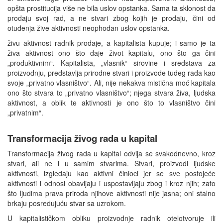
opšta prostitucija više ne bila uslov opstanka. Sama ta sklonost da
prodaju svoj rad, a ne stvari zbog kojih je prodaju, čini od
otuđenja žive aktivnosti neophodan uslov opstanka.
živu aktivnost radnik prodaje, a kapitalista kupuje; i samo je ta
živa aktivnost ono što daje život kapitalu, ono što ga čini
„produktivnim“. Kapitalista, „vlasnik“ sirovine i sredstava za
proizvodnju, predstavlja prirodne stvari i proizvode tuđeg rada kao
svoje „privatno vlasništvo“. Ali, nije nekakva mistična moć kapitala
ono što stvara to „privatno vlasništvo“; njega stvara živa, ljudska
aktivnost, a oblik te aktivnosti je ono što to vlasništvo čini
„privatnim“.
Transformacija živog rada u kapital
Transformacija živog rada u kapital odvija se svakodnevno, kroz
stvari, ali ne i u samim stvarima. Stvari, proizvodi ljudske
aktivnosti, izgledaju kao aktivni činioci jer se sve postojeće
aktivnosti i odnosi obavljaju i uspostavljaju zbog i kroz njih; zato
što ljudima prava priroda njihove aktivnosti nije jasna; oni stalno
brkaju posredujuću stvar sa uzrokom.
U kapitalističkom obliku proizvodnje radnik otelotvoruje ili