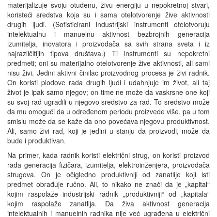
materijalizuje svoju otuđenu, živu energiju u nepokretnoj stvari,
koristeći sredstva koja su i sama otelotvorenje žive aktivnosti
drugih ljudi. (Sofisticirani industrijski instrumenti otelotvoruju
intelektualnu i manuelnu aktivnost bezbrojnih generacija
izumitelja, inovatora i proizvođača sa svih strana sveta i iz
najrazličitijih tipova društava.) Ti instrumenti su nepokretni
predmeti; oni su materijalno otelotvorenje žive aktivnosti, ali sami
nisu živi. Jedini aktivni činilac proizvodnog procesa je živi radnik.
On koristi plodove rada drugih ljudi i udahnjuje im život, ali taj
život je ipak samo njegov; on time ne može da vaskrsne one koji
su svoj rad ugradili u njegovo sredstvo za rad. To sredstvo može
da mu omogući da u određenom periodu proizvede više, pa u tom
smislu može da se kaže da ono povećava njegovu produktivnost.
Ali, samo živi rad, koji je jedini u stanju da proizvodi, može da
bude i produktivan.
Na primer, kada radnik koristi električni strug, on koristi proizvod
rada generacija fizičara, izumitelja, elektroinženjera, proizvođača
strugova. On je očigledno produktivniji od zanatlije koji isti
predmet obrađuje ručno. Ali, to nikako ne znači da je „kapital“
kojim raspolaže industrijski radnik „produktivniji“ od „kapitala“
kojim raspolaže zanatlija. Da živa aktivnost generacija
intelektualnih i manuelnih radnika nije već ugrađena u električni