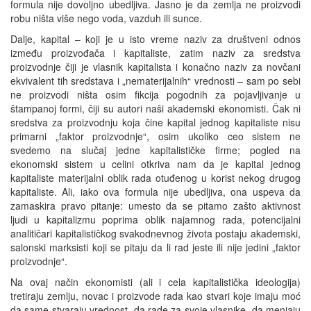
formula nije dovoljno ubedljiva. Jasno je da zemlja ne proizvodi
robu ništa više nego voda, vazduh ili sunce.
Dalje, kapital – koji je u isto vreme naziv za društveni odnos
između proizvođača i kapitaliste, zatim naziv za sredstva
proizvodnje čiji je vlasnik kapitalista i konačno naziv za novčani
ekvivalent tih sredstava i „nematerijalnih“ vrednosti – sam po sebi
ne proizvodi ništa osim fikcija pogodnih za pojavljivanje u
štampanoj formi, čiji su autori naši akademski ekonomisti. Čak ni
sredstva za proizvodnju koja čine kapital jednog kapitaliste nisu
primarni „faktor proizvodnje“, osim ukoliko ceo sistem ne
svedemo na slučaj jedne kapitalističke firme; pogled na
ekonomski sistem u celini otkriva nam da je kapital jednog
kapitaliste materijalni oblik rada otuđenog u korist nekog drugog
kapitaliste. Ali, iako ova formula nije ubedljiva, ona uspeva da
zamaskira pravo pitanje: umesto da se pitamo zašto aktivnost
ljudi u kapitalizmu poprima oblik najamnog rada, potencijalni
analitičari kapitalističkog svakodnevnog života postaju akademski,
salonski marksisti koji se pitaju da li rad jeste ili nije jedini „faktor
proizvodnje“.
Na ovaj način ekonomisti (ali i cela kapitalistička ideologija)
tretiraju zemlju, novac i proizvode rada kao stvari koje imaju moć
da same stvaraju vrednost, da rade za svoje vlasnike, da menjaju