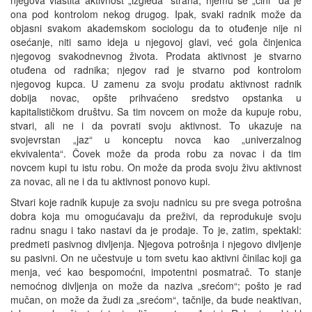
ona pod kontrolom nekog drugog. Ipak, svaki radnik može da
objasni svakom akademskom sociologu da to otuđenje nije ni
osećanje, niti samo ideja u njegovoj glavi, već gola činjenica
njegovog svakodnevnog života. Prodata aktivnost je stvarno
otuđena od radnika; njegov rad je stvarno pod kontrolom
njegovog kupca. U zamenu za svoju prodatu aktivnost radnik
dobija novac, opšte prihvaćeno sredstvo opstanka u
kapitalističkom društvu. Sa tim novcem on može da kupuje robu,
stvari, ali ne i da povrati svoju aktivnost. To ukazuje na
svojevrstan „jaz“ u konceptu novca kao „univerzalnog
ekvivalenta“. Čovek može da proda robu za novac i da tim
novcem kupi tu istu robu. On može da proda svoju živu aktivnost
za novac, ali ne i da tu aktivnost ponovo kupi.
Stvari koje radnik kupuje za svoju nadnicu su pre svega potrošna
dobra koja mu omogućavaju da preživi, da reprodukuje svoju
radnu snagu i tako nastavi da je prodaje. To je, zatim, spektakl:
predmeti pasivnog divljenja. Njegova potrošnja i njegovo divljenje
su pasivni. On ne učestvuje u tom svetu kao aktivni činilac koji ga
menja, već kao bespomoćni, impotentni posmatrač. To stanje
nemoćnog divljenja on može da naziva „srećom“; pošto je rad
mučan, on može da žudi za „srećom“, tačnije, da bude neaktivan,