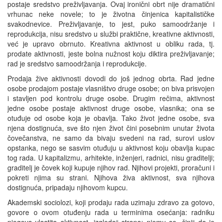
postaje sredstvo preživljavanja. Ovaj ironični obrt nije dramatični
vrhunac neke novele; to je životna činjenica kapitalističke
svakodnevice. Preživljavanje, to jest, puko samoodržanje i
reprodukcija, nisu sredstvo u službi praktične, kreativne aktivnosti,
već je upravo obrnuto. Kreativna aktivnost u obliku rada, tj.
prodate aktivnosti, jeste bolna nužnost koju diktira preživljavanje;
rad je sredstvo samoodržanja i reprodukcije.
Prodaja žive aktivnosti dovodi do još jednog obrta. Rad jedne
osobe prodajom postaje vlasništvo druge osobe; on biva prisvojen
i stavljen pod kontrolu druge osobe. Drugim rečima, aktivnost
jedne osobe postaje aktivnost druge osobe, vlasnika; ona se
otuđuje od osobe koja je obavlja. Tako život jedne osobe, sva
njena dostignuća, sve što njen život čini posebnim unutar života
čovečanstva, ne samo da bivaju svedeni na rad, surovi uslov
opstanka, nego se sasvim otuđuju u aktivnost koju obavlja kupac
tog rada. U kapitalizmu, arhitekte, inženjeri, radnici, nisu graditelji;
graditelj je čovek koji kupuje njihov rad. Njihovi projekti, proračuni i
pokreti njima su strani. Njihova živa aktivnost, sva njihova
dostignuća, pripadaju njihovom kupcu.
Akademski sociolozi, koji prodaju rada uzimaju zdravo za gotovo,
govore o ovom otuđenju rada u terminima osećanja: radniku
njegova vlastita aktivnost „izgleda“ strana; njemu se „čini“ da je