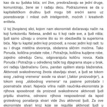
kao da su ljudska bića; oni žive, preobražavaju se jedni druge,
komuniciraju, žene se i rađaju decu. Podrazumeva se da u
kapitalističkom društvu ljudi mogu biti srećni samo uz
posredovanje i milost ovih inteligentnih, moćnih i kreativnih
entiteta.
U toj živopisnoj slici, kojom nam ekonomisti dočaravaju način na
koji funkcionišu Nebesa, anđeli su ti koji rade sve, a ljudi ništa;
ljudi samo uživaju u onome što su im obezbedila ta superiorna
bića. Nije tu kapital jedini koji proizvodi, a novac jedini koji radi: tu
su i druga mistična stvorenja, obdarena sličnim moćima. Tako
Ponuda, količina prodate robe, i Potražnja, količina kupljene robe,
zajedno određuju Cenu, odgovarajuću količnu novca. Kada
Ponuda i Potražnja u određenoj tački tog dijagrama stupe u brak,
oni rađaju Ujednačenu Cenu, pandan opštem stanju blaženstva.
Aktivnosti svakodnevnog života obavljaju stvari, a ljudi se tokom
svog „radnog vremena“ svode na stvari („faktor proizvodnje“), a
tokom svog „slobodnog vremena“ na pasivne potrošače i
posmatrače stvari. Najveća vrlina naših naučnika-ekonomista je
njihova sposobnost da proizvod svakodnevne aktivnosti ljudi
pripišu stvarima, odnosno njihova nesposobnost da ispod
grotesknog ponašanja stvari vide živu aktivnost ljudi. Za ove
ekonomiste stvari kroz koje se reguliše aktivnost ljudi u