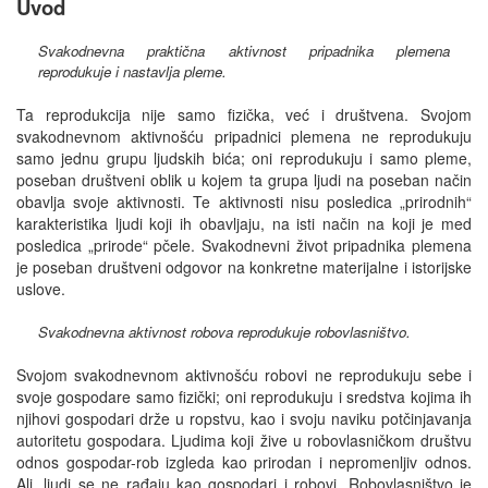
Uvod
Svakodnevna praktična aktivnost pripadnika plemena
reprodukuje i nastavlja pleme.
Ta reprodukcija nije samo fizička, već i društvena. Svojom
svakodnevnom aktivnošću pripadnici plemena ne reprodukuju
samo jednu grupu ljudskih bića; oni reprodukuju i samo pleme,
poseban društveni oblik u kojem ta grupa ljudi na poseban način
obavlja svoje aktivnosti. Te aktivnosti nisu posledica „prirodnih“
karakteristika ljudi koji ih obavljaju, na isti način na koji je med
posledica „prirode“ pčele. Svakodnevni život pripadnika plemena
je poseban društveni odgovor na konkretne materijalne i istorijske
uslove.
Svakodnevna aktivnost robova reprodukuje robovlasništvo.
Svojom svakodnevnom aktivnošću robovi ne reprodukuju sebe i
svoje gospodare samo fizički; oni reprodukuju i sredstva kojima ih
njihovi gospodari drže u ropstvu, kao i svoju naviku potčinjavanja
autoritetu gospodara. Ljudima koji žive u robovlasničkom društvu
odnos gospodar-rob izgleda kao prirodan i nepromenljiv odnos.
Ali, ljudi se ne rađaju kao gospodari i robovi. Robovlasništvo je