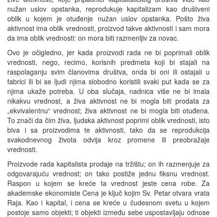
nužan uslov opstanka, reprodukuje kapitalizam kao društveni
oblik u kojem je otuđenje nužan uslov opstanka. Pošto živa
aktivnost ima oblik vrednosti, proizvod takve aktivnosti i sam mora
da ima oblik vrednosti: on mora biti razmenljiv za novac.
Ovo je očigledno, jer kada proizvodi rada ne bi poprimali oblik
vrednosti, nego, recimo, korisnih predmeta koji bi stajali na
raspolaganju svim članovima društva, onda bi oni ili ostajali u
fabrici ili bi se ljudi njima slobodno koristili svaki put kada se za
njima ukaže potreba. U oba slučaja, nadnica više ne bi imala
nikakvu vrednost, a živa aktivnost ne bi mogla biti prodata za
„ekvivalentnu“ vrednost; živa aktivnost ne bi mogla biti otuđena.
To znači da čim živa, ljudska aktivnost poprimi oblik vrednosti, isto
biva i sa proizvodima te aktivnosti, tako da se reprodukcija
svakodnevnog života odvija kroz promene ili preobražaje
vrednosti.
Proizvode rada kapitalista prodaje na tržištu; on ih razmenjuje za
odgovarajuću vrednost; on tako postiže jednu fiksnu vrednost.
Raspon u kojem se kreće ta vrednost jeste cena robe. Za
akademske ekonomiste Cena je ključ kojim Sv. Petar otvara vrata
Raja. Kao i kapital, i cena se kreće u čudesnom svetu u kojem
postoje samo objekti; ti objekti između sebe uspostavljaju odnose