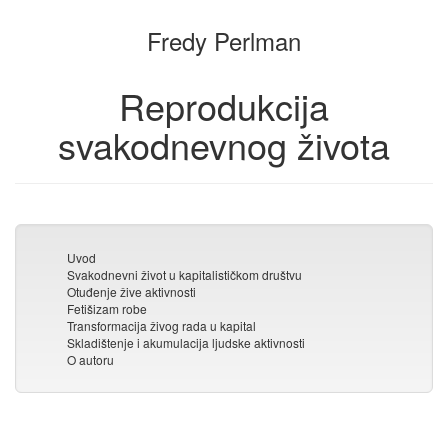
zbirku
Fredy Perlman
Reprodukcija
svakodnevnog života
Uvod
Svakodnevni život u kapitalističkom društvu
Otuđenje žive aktivnosti
Fetišizam robe
Transformacija živog rada u kapital
Skladištenje i akumulacija ljudske aktivnosti
O autoru