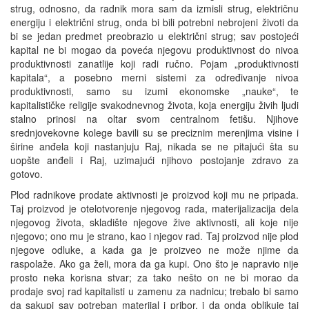
strug, odnosno, da radnik mora sam da izmisli strug, električnu
energiju i električni strug, onda bi bili potrebni nebrojeni životi da
bi se jedan predmet preobrazio u električni strug; sav postojeći
kapital ne bi mogao da poveća njegovu produktivnost do nivoa
produktivnosti zanatlije koji radi ručno. Pojam „produktivnosti
kapitala“, a posebno merni sistemi za određivanje nivoa
produktivnosti, samo su izumi ekonomske „nauke“, te
kapitalističke religije svakodnevnog života, koja energiju živih ljudi
stalno prinosi na oltar svom centralnom fetišu. Njihove
srednjovekovne kolege bavili su se preciznim merenjima visine i
širine anđela koji nastanjuju Raj, nikada se ne pitajući šta su
uopšte anđeli i Raj, uzimajući njihovo postojanje zdravo za
gotovo.
Plod radnikove prodate aktivnosti je proizvod koji mu ne pripada.
Taj proizvod je otelotvorenje njegovog rada, materijalizacija dela
njegovog života, skladište njegove žive aktivnosti, ali koje nije
njegovo; ono mu je strano, kao i njegov rad. Taj proizvod nije plod
njegove odluke, a kada ga je proizveo ne može njime da
raspolaže. Ako ga želi, mora da ga kupi. Ono što je napravio nije
prosto neka korisna stvar; za tako nešto on ne bi morao da
prodaje svoj rad kapitalisti u zamenu za nadnicu; trebalo bi samo
da sakupi sav potreban materijal i pribor, i da onda oblikuje taj