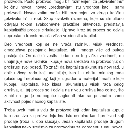
proizvoda. Pošto proizvodi mogu biti razmenjeni za „ekvivalentnu“
količinu novca, novac „predstavlja“ istu vrednost kao i sami
proizvodi. Novac zatim može biti razmenjen za drugu količinu
„ekvivalenta“ u robi. Skup ovakvih razmena, koje se simultano
odvijaju tokom svakodnevne praktične aktivnosti, predstavlja
kapitalistički proces cirkulacije. Upravo kroz taj proces se odvija
neprestana transformacija viška vrednosti u kapital.
Deo vrednosti koji se ne vraća radniku, višak vrednosti,
omogućava postojanje kapitaliste, ali i mnogo više od pukog
postojanja. On dalje investira jedan deo tog viška vrednosti; on
unajmljuje nove radnike i kupuje nova sredstva za proizvodnju; on
proširuje svoj posed. To znači da kapitalista akumulira novi rad, u
obliku živog rada koji unajmljuje, kao i u obliku minulog rada
(plaćenog i neplaćenog) koji je ugrađen u materijal i mašine koje
kupuje. Kapitalisti, kao klasa, akumuliraju višak rada celog
društva, ali taj proces se i odvija na nivou društva kao celine, što
znači da ga je nemoguće sagledati ako se posmatra samo
aktivnost pojedinačnog kapitaliste.
Treba uvek imati u vidu da proizvod koji jedan kapitalista kupuje
kao sredstvo za proizvodnju ima iste osobine kao i proizvod koji
prodaje (roba, u oba slučaja). Jedan kapitalista prodaje drugom
kapitalisti neko sredstvo za proizvodnju za određenu sumu novca,