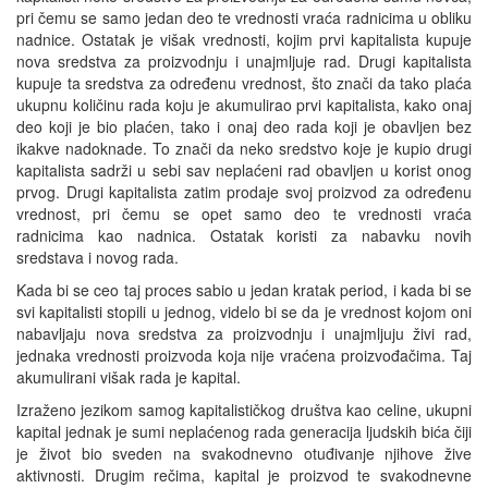
pri čemu se samo jedan deo te vrednosti vraća radnicima u obliku
nadnice. Ostatak je višak vrednosti, kojim prvi kapitalista kupuje
nova sredstva za proizvodnju i unajmljuje rad. Drugi kapitalista
kupuje ta sredstva za određenu vrednost, što znači da tako plaća
ukupnu količinu rada koju je akumulirao prvi kapitalista, kako onaj
deo koji je bio plaćen, tako i onaj deo rada koji je obavljen bez
ikakve nadoknade. To znači da neko sredstvo koje je kupio drugi
kapitalista sadrži u sebi sav neplaćeni rad obavljen u korist onog
prvog. Drugi kapitalista zatim prodaje svoj proizvod za određenu
vrednost, pri čemu se opet samo deo te vrednosti vraća
radnicima kao nadnica. Ostatak koristi za nabavku novih
sredstava i novog rada.
Kada bi se ceo taj proces sabio u jedan kratak period, i kada bi se
svi kapitalisti stopili u jednog, videlo bi se da je vrednost kojom oni
nabavljaju nova sredstva za proizvodnju i unajmljuju živi rad,
jednaka vrednosti proizvoda koja nije vraćena proizvođačima. Taj
akumulirani višak rada je kapital.
Izraženo jezikom samog kapitalističkog društva kao celine, ukupni
kapital jednak je sumi neplaćenog rada generacija ljudskih bića čiji
je život bio sveden na svakodnevno otuđivanje njihove žive
aktivnosti. Drugim rečima, kapital je proizvod te svakodnevne