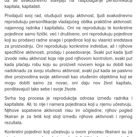
kapitala, kapitalisti.
Prodajući svoj rad, otuđujući svoju aktivnost, ljudi svakodnevno
reprodukuju personifikacije vladajućeg oblika praktične aktivnosti:
najamnog radnika i kapitalistu. Oni ne reprodukuju te konkretne
pojedince samo fizički, već i društveno; oni reprodukuju pojedince
koji su prodavci radne snage i pojedince koji su vlasnici sredstava
za proizvodnju. Oni reprodukuju konkretne individue, ali i njihove
specifične aktivnosti, prodaju i posedovanje. Svaki put kada ljudi
izvode neku aktivnost koja nije pod njihovom kontrolom, svaki put
kada plaćaju robu koju su proizveli novcem koga su dobili kao
nadoknadu za svoju otuđenu aktivnost, svaki put kada se pasivno
dive proizvodima svoje aktivnosti kao otuđenim objektima koji se
mogu dobiti samo za novac, oni daju nov život kapitalu,
poništavajući tako sebe i svoje živote.
Svrha tog procesa je reprodukcija odnosa između radnika i
kapitaliste. Ali, to nije i namera pojedinaca koji u njemu učestvuju.
Njihove sopstvene aktivnosti nisu im očigledne; njihov pogled
fiksiran je za fetiš koji stoji između njihove aktivnosti i njenog
rezultata.
Konkretni pojedinci koji učestvuju u ovom procesu fiksirani su za