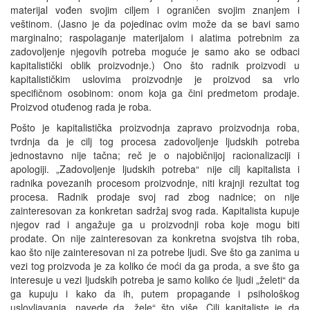
materijal vođen svojim ciljem i ograničen svojim znanjem i
veštinom. (Jasno je da pojedinac ovim može da se bavi samo
marginalno; raspolaganje materijalom i alatima potrebnim za
zadovoljenje njegovih potreba moguće je samo ako se odbaci
kapitalistički oblik proizvodnje.) Ono što radnik proizvodi u
kapitalističkim uslovima proizvodnje je proizvod sa vrlo
specifičnom osobinom: onom koja ga čini predmetom prodaje.
Proizvod otuđenog rada je roba.
Pošto je kapitalistička proizvodnja zapravo proizvodnja roba,
tvrdnja da je cilj tog procesa zadovoljenje ljudskih potreba
jednostavno nije tačna; reč je o najobičnijoj racionalizaciji i
apologiji. „Zadovoljenje ljudskih potreba“ nije cilj kapitalista i
radnika povezanih procesom proizvodnje, niti krajnji rezultat tog
procesa. Radnik prodaje svoj rad zbog nadnice; on nije
zainteresovan za konkretan sadržaj svog rada. Kapitalista kupuje
njegov rad i angažuje ga u proizvodnji roba koje mogu biti
prodate. On nije zainteresovan za konkretna svojstva tih roba,
kao što nije zainteresovan ni za potrebe ljudi. Sve što ga zanima u
vezi tog proizvoda je za koliko će moći da ga proda, a sve što ga
interesuje u vezi ljudskih potreba je samo koliko će ljudi „želeti“ da
ga kupuju i kako da ih, putem propagande i psihološkog
uslovljavanja, navede da „žele“ što više. Cilj kapitaliste je da