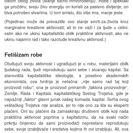
tokom celog života (stanje slično mrtvorođenju). Robe i spektakl
ga proždiru; svoju živu energiju on koristi za pasivno divljenje; on
biva potrošen stvarima. U tom smislu, što više ima, manje jeste.
(Pojedinac može da prevaziđe ovo stanje smrti-za-života kroz
marginalne kreativne aktivnosti; ali to ne važi i za ljude u celini,
osim ako ne ukinu kapitalistički oblik praktične aktivnosti, ako ne
ukinu najamni rad i tako razotuđe kreativnu aktivnost.)
Fetišizam robe
Otuđujući svoju aktivnost i ugrađujući je u robu, materijalni oblik
ljudskog rada, ljudi reprodukuju sami sebe i stvaraju kapital. Sa
stanovišta kapitalističke ideologije, a posebno akademskih
ekonomista, ova tvrdnja je netačna: „nije samo rad taj koji
proizvodi robu“; ona je proizvod primarnih „faktora proizvodnje“,
Zemlje, Rada i Kapitala: kapitalističkog Svetog Trojstva, gde je
najvažniji „faktor“ glavni junak našeg komada, kapital. Svrha ovog
veštačkog Trojstva nije analiza, jer to nije ono za šta su eksperti
plaćeni. Oni su plaćeni da zamaskiraju društveni oblik koji naša
praktična aktivnost poprima u kapitalizmu, da na svaki način
prikriju činjenicu da sami proizvođači neprestano reprodukuju
sebe, svoje izrabljivače i sredstva kojima ih ovi izrabljuju. Ali, ova