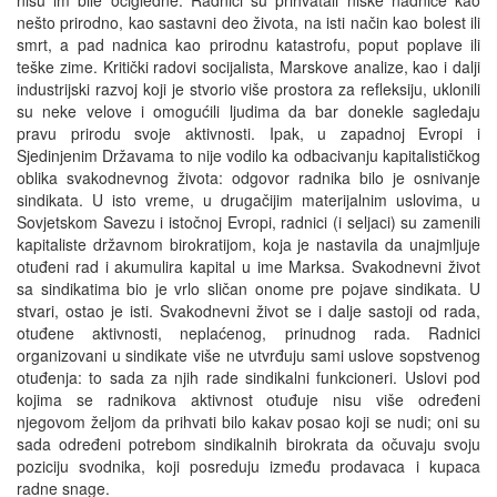
nešto prirodno, kao sastavni deo života, na isti način kao bolest ili
smrt, a pad nadnica kao prirodnu katastrofu, poput poplave ili
teške zime. Kritički radovi socijalista, Marskove analize, kao i dalji
industrijski razvoj koji je stvorio više prostora za refleksiju, uklonili
su neke velove i omogućili ljudima da bar donekle sagledaju
pravu prirodu svoje aktivnosti. Ipak, u zapadnoj Evropi i
Sjedinjenim Državama to nije vodilo ka odbacivanju kapitalističkog
oblika svakodnevnog života: odgovor radnika bilo je osnivanje
sindikata. U isto vreme, u drugačijim materijalnim uslovima, u
Sovjetskom Savezu i istočnoj Evropi, radnici (i seljaci) su zamenili
kapitaliste državnom birokratijom, koja je nastavila da unajmljuje
otuđeni rad i akumulira kapital u ime Marksa. Svakodnevni život
sa sindikatima bio je vrlo sličan onome pre pojave sindikata. U
stvari, ostao je isti. Svakodnevni život se i dalje sastoji od rada,
otuđene aktivnosti, neplaćenog, prinudnog rada. Radnici
organizovani u sindikate više ne utvrđuju sami uslove sopstvenog
otuđenja: to sada za njih rade sindikalni funkcioneri. Uslovi pod
kojima se radnikova aktivnost otuđuje nisu više određeni
njegovom željom da prihvati bilo kakav posao koji se nudi; oni su
sada određeni potrebom sindikalnih birokrata da očuvaju svoju
poziciju svodnika, koji posreduju između prodavaca i kupaca
radne snage.