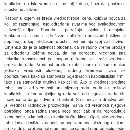
kapitalizmu u isto vreme su i roditelji i deca, i uzrok i posledica
sopstvene aktivnosti.
Raspon u kojem se kreće vrednost robe, cena, količina novca za
koji se razmenjuje, nije određena stvarima već svakodnevnom
aktivnošću ljudi. Ponuda i potražnja, lojalna i nelojalna
konkurencija, samo su društveni oblici koje proizvodi i aktivnosti
poprimaju u kapitalističkom društvu; oni nemaju svoj vlastiti život.
Činjenica da je ta aktivnost otuđena, da se radno vreme prodaje
za određenu količinu novca, da ima određenu vrednost, ima
nekoliko konsekvenci po raspon u kome se kreće vrednost
proizvoda rada. Vrednost prodate robe mora da bude makar
jednaka vrednosti uloženog radnog vremena. Ovo se
podrazumeva kako sa stanovišta pojedinačnih kapitalističkih firmi,
tako i sa stanovišta društva kao celine. Ako je vrednost prodate
robe manja od vrednosti unajmljenog rada, onda su troškovi
kapitaliste na ime unajmljenog rada veći od njegove zarade, što
može samo da ga odvede u bankrot. Sa stanovišta društva, ako
je vrednost radnikove proizvodnje manja od vrednosti njegove
potrošnje, onda radna snaga neće moći čak ni da reprodukuje
samu sebe, a kamoli celu kapitalističku klasu. Opet, ako vrednost
robe jedva dostiže vrednost radnog vremena uloženog u njenu
proizvodnju, proizvođači robe moći će samo da reprodukuju sebe,