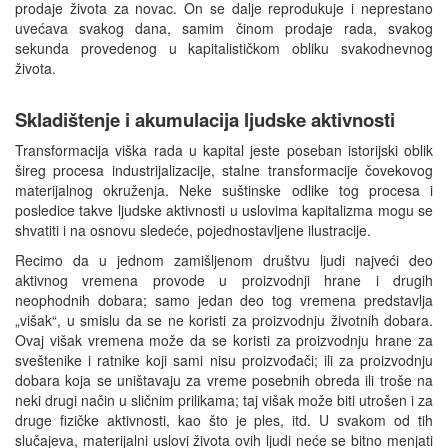
prodaje života za novac. On se dalje reprodukuje i neprestano
uvećava svakog dana, samim činom prodaje rada, svakog
sekunda provedenog u kapitalističkom obliku svakodnevnog
života.
Skladištenje i akumulacija ljudske aktivnosti
Transformacija viška rada u kapital jeste poseban istorijski oblik
šireg procesa industrijalizacije, stalne transformacije čovekovog
materijalnog okruženja. Neke suštinske odlike tog procesa i
posledice takve ljudske aktivnosti u uslovima kapitalizma mogu se
shvatiti i na osnovu sledeće, pojednostavljene ilustracije.
Recimo da u jednom zamišljenom društvu ljudi najveći deo
aktivnog vremena provode u proizvodnji hrane i drugih
neophodnih dobara; samo jedan deo tog vremena predstavlja
„višak“, u smislu da se ne koristi za proizvodnju životnih dobara.
Ovaj višak vremena može da se koristi za proizvodnju hrane za
sveštenike i ratnike koji sami nisu proizvođači; ili za proizvodnju
dobara koja se uništavaju za vreme posebnih obreda ili troše na
neki drugi način u sličnim prilikama; taj višak može biti utrošen i za
druge fizičke aktivnosti, kao što je ples, itd. U svakom od tih
slučajeva, materijalni uslovi života ovih ljudi neće se bitno menjati