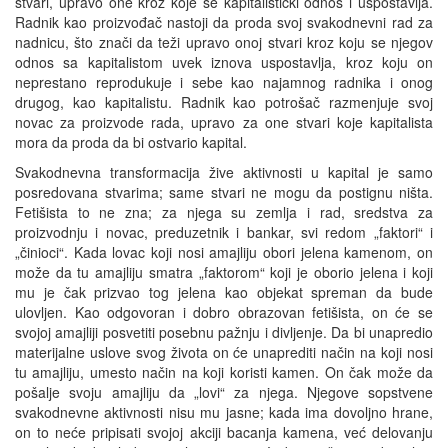
stvari, upravo one kroz koje se kapitalistički odnos i uspostavlja.
Radnik kao proizvođač nastoji da proda svoj svakodnevni rad za
nadnicu, što znači da teži upravo onoj stvari kroz koju se njegov
odnos sa kapitalistom uvek iznova uspostavlja, kroz koju on
neprestano reprodukuje i sebe kao najamnog radnika i onog
drugog, kao kapitalistu. Radnik kao potrošač razmenjuje svoj
novac za proizvode rada, upravo za one stvari koje kapitalista
mora da proda da bi ostvario kapital.
Svakodnevna transformacija žive aktivnosti u kapital je samo
posredovana stvarima; same stvari ne mogu da postignu ništa.
Fetišista to ne zna; za njega su zemlja i rad, sredstva za
proizvodnju i novac, preduzetnik i bankar, svi redom „faktori“ i
„činioci“. Kada lovac koji nosi amajliju obori jelena kamenom, on
može da tu amajliju smatra „faktorom“ koji je oborio jelena i koji
mu je čak prizvao tog jelena kao objekat spreman da bude
ulovljen. Kao odgovoran i dobro obrazovan fetišista, on će se
svojoj amajliji posvetiti posebnu pažnju i divljenje. Da bi unapredio
materijalne uslove svog života on će unaprediti način na koji nosi
tu amajliju, umesto način na koji koristi kamen. On čak može da
pošalje svoju amajliju da „lovi“ za njega. Njegove sopstvene
svakodnevne aktivnosti nisu mu jasne; kada ima dovoljno hrane,
on to neće pripisati svojoj akciji bacanja kamena, već delovanju