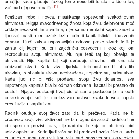
amajlije; kada gladuje, razlog tome neće biti to što ne ide u lov,
[1]
već ćud njegove amajlije.
Fetišizam robe i novca, mistifikacija sopstvenih svakodnevnih
aktivnosti, religija svakodnevnog života koja živu, delotvornu moć
pridaje nepokretnim stvarima, nije samo mentalni kapric začet u
ljudskoj mašti; njen uzrok leži u prirodi kapitalističkih društvenih
odnosa. Ljudi zaista uspostavljaju odnose preko stvari; fetiš je
zaista cilj kojem su oni zajednički posvećeni i kroz koji oni
reprodukuju svoju aktivnost. Ali, nije fetiš taj koji obavlja te
aktivnosti. Nije kapital taj koji obrađuje sirovinu, niti ono što
proizvodi stvari. Kada živa, ljudska delatnost ne bi obradila
sirovinu, to bi ostala sirova, neobrađena, nepokretna, mrtva stvar.
Kada ljudi ne bi više prodavali svoju živu delatnost, sva
impotencija kapitala bila bi odmah otkrivena; kapital bi prestao da
postoji. Njegov poslednji trzaj bio bi samo podsećanje na oblik
posredovanja koji je obeležavao uslove svakodnevne, opšte
prostitucije u kapitalizmu.
Radnik otuđuje svoj život zato da bi preživeo. Kada ne bi
prodavao svoju živu aktivnost, ne bi mogao da zaradi nadnicu i ne
bi uspeo da preživi. Ipak, nije nadnica ta koja od otuđenja čini
uslov opstanka. Kada ljudi više ne bi prodavali svoje živote, kada
bi umesto toga preuzeli kontrolu nad sopstvenom aktivnošću,