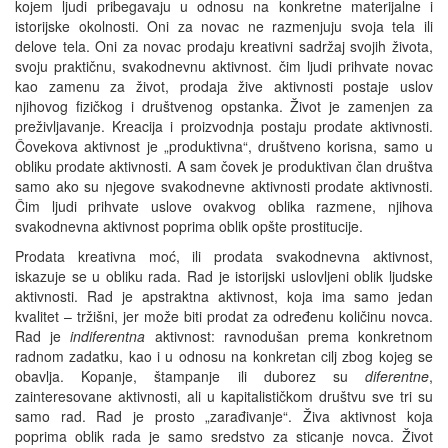
kojem ljudi pribegavaju u odnosu na konkretne materijalne i
istorijske okolnosti. Oni za novac ne razmenjuju svoja tela ili
delove tela. Oni za novac prodaju kreativni sadržaj svojih života,
svoju praktičnu, svakodnevnu aktivnost. čim ljudi prihvate novac
kao zamenu za život, prodaja žive aktivnosti postaje uslov
njihovog fizičkog i društvenog opstanka. Život je zamenjen za
preživljavanje. Kreacija i proizvodnja postaju prodate aktivnosti.
Čovekova aktivnost je „produktivna“, društveno korisna, samo u
obliku prodate aktivnosti. A sam čovek je produktivan član društva
samo ako su njegove svakodnevne aktivnosti prodate aktivnosti.
Čim ljudi prihvate uslove ovakvog oblika razmene, njihova
svakodnevna aktivnost poprima oblik opšte prostitucije.
Prodata kreativna moć, ili prodata svakodnevna aktivnost,
iskazuje se u obliku rada. Rad je istorijski uslovljeni oblik ljudske
aktivnosti. Rad je apstraktna aktivnost, koja ima samo jedan
kvalitet – tržišni, jer može biti prodat za određenu količinu novca.
Rad je
indiferentna
aktivnost: ravnodušan prema konkretnom
radnom zadatku, kao i u odnosu na konkretan cilj zbog kojeg se
obavlja. Kopanje, štampanje ili duborez su
diferentne
,
zainteresovane aktivnosti, ali u kapitalističkom društvu sve tri su
samo rad. Rad je prosto „zarađivanje“. Živa aktivnost koja
poprima oblik rada je samo sredstvo za sticanje novca. Život