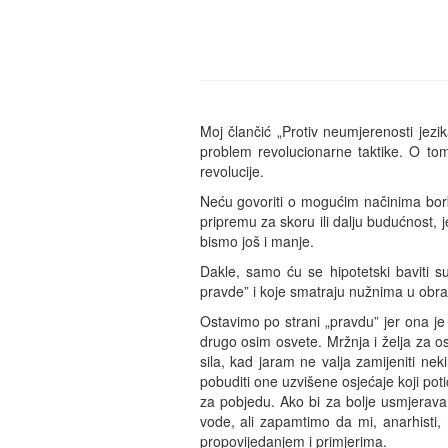
Moj člančić „Protiv neumjerenosti jezik
problem revolucionarne taktike. O tom
revolucije.
Neću govoriti o mogućim načinima borbe
pripremu za skoru ili dalju budućnost, 
bismo još i manje.
Dakle, samo ću se hipotetski baviti su
pravde” i koje smatraju nužnima u obrani
Ostavimo po strani „pravdu” jer ona je r
drugo osim osvete. Mržnja i želja za os
sila, kad jaram ne valja zamijeniti n
pobuditi one uzvišene osjećaje koji poti
za pobjedu. Ako bi za bolje usmjeravan
vode, ali zapamtimo da mi, anarhisti, n
propovijedanjem i primjerima.