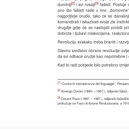
[2]
[3]
duminiji
i svi rossiji
fašisti. Postoje 
ono što fašisti rade u ime „domovine”.
najgorljivije oruđe, tako će se današnji
komandirati i iskazivati svoje zle instin
drugdje gdje će se nastojati probiti pri
dobrote i ljubavi mlakonjama, reakcion
Revoluciju svakako treba braniti i razvi
Glavno sredstvo obrane revolucije uvij
da svi odbace oružje kao nepotrebne i 
Kad bi radi pobjede bilo potrebno iznijet
[1]
“Contro le intemperanze del linguaggio”,
Pensiero
[2]
Amerigo Dumini (1894. – 1967.), talijanski fašist, 
[3]
Cesare Rossi (1887. – 1967.), talijanski fašistički l
pridružuje se Fasci di Azione Rivoluzionaria, a 1919.