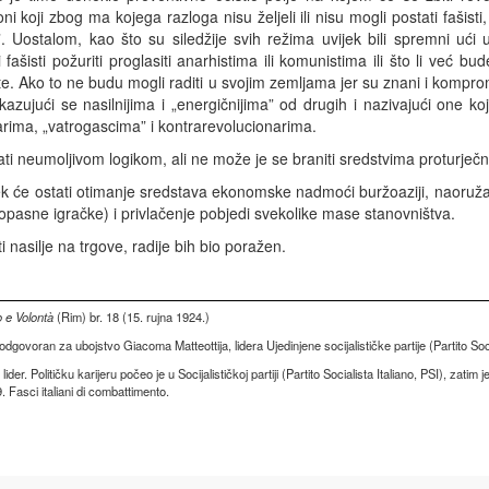
oni koji zbog ma kojega razloga nisu željeli ili nisu mogli postati fašisti,
 Uostalom, kao što su siledžije svih režima uvijek bili spremni ući 
 fašisti požuriti proglasiti anarhistima ili komunistima ili što li već b
kte. Ako to ne budu mogli raditi u svojim zemljama jer su znani i kompromi
kazujući se nasilnijima i „energičnijima” od drugih i nazivajući one koj
arima, „vatrogascima” i kontrarevolucionarima.
jati neumoljivom logikom, ali ne može je se braniti sredstvima proturječn
ek će ostati otimanje sredstava ekonomske nadmoći buržoaziji, naoruž
opasne igračke) i privlačenje pobjedi svekolike mase stanovništva.
i nasilje na trgove, radije bih bio poražen.
 e Volontà
(Rim) br. 18 (15. rujna 1924.)
odgovoran za ubojstvo Giacoma Matteottija, lidera Ujedinjene socijalističke partije (Partito Soc
ider. Političku karijeru počeo je u Socijalističkoj partiji (Partito Socialista Italiano, PSI), zatim 
 Fasci italiani di combattimento.