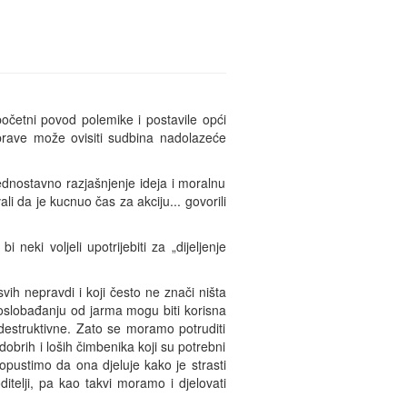
početni povod polemike i postavile opći
sprave može ovisiti sudbina nadolazeće
ednostavno razjašnjenje ideja i moralnu
i da je kucnuo čas za akciju... govorili
eki voljeli upotrijebiti za „dijeljenje
svih nepravdi i koji često ne znači ništa
u oslobađanju od jarma mogu biti korisna
destruktivne. Zato se moramo potruditi
dobrih i loših čimbenika koji su potrebni
opustimo da ona djeluje kako je strasti
ditelji, pa kao takvi moramo i djelovati