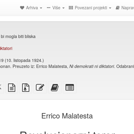
Arhiva
Više
Povezani projekti
Naprav
i mogla biti bliska
ktatori
19 (10. listopada 1924.)
Gonan. Preuzeto iz: Errico Malatesta,
Ni demokrati ni diktatori
. Odabrani
i
XeLaTex
izvor
Izvorne
Uredi
Dodaj
Izaberi
izvor
u
datoteke
ovaj
ovaj
pojedinačne
običnom
s
tekst
tekst
dijelove
)
tekstu
privitcima
zbirci
za
zbirku
Errico Malatesta