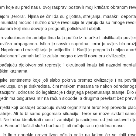
 koje su pred nas u ovoj raspravi postavili moji kritičari: obranom revo
ejom „terora”. Njima se čini da su giljotina, streljanja, masakri, deporta
munista) moćno i nužno oružje revolucije te vjeruju da su mnoge revolu
nara koji nisu dovoljno progonili, potiskivali i ubijali.
revolucionarnim ambijentima koja potiče iz retorike i falsifikacija povije
ševička propaganda. Istina je sasvim suprotna: teror je uvijek bio oružj
t Napoleonu i reakciji koja je uslijedila. U Rusiji je progonio i ubijao ana
olucionarni zamah koji je zaista mogao otvoriti novu eru civilizacije.
bađajuću djelotvornost represije i okrutnosti imaju isti nazadni menta
 teškim kaznama.
tinjske sentimente koje još slabo pokriva premaz civilizacije i na povr
revolucije, on je diskreditira, čini mrskom masama te nakon određenog
cijom”, odnosno do legalizacije i daljnjega perpetuiranja tiranije. Bilo d
 jednima osigurava mir na račun slobode, a drugima prevlast bez previ
rijetki koji postoje) odbacuju svaki organizirani teror koji provode plać
atelje. Ali to bi samo pogoršalo situaciju. Teror se može sviđati sa
 Ne treba idealizirati masu i zamišljati je sačinjenu od jednostavnih l
 Panduri i fašisti služe buržoaziji, ali rađaju se u njedrima mase.
je time donekle preventivno očistio polje na kojem će se zbiti revol