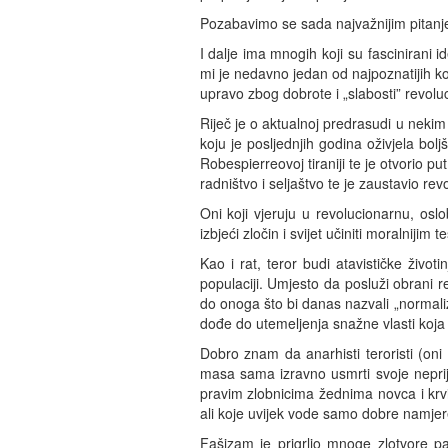
Pozabavimo se sada najvažnijim pitanjem
I dalje ima mnogih koji su fascinirani id
mi je nedavno jedan od najpoznatijih ko
upravo zbog dobrote i „slabosti” revolucio
Riječ je o aktualnoj predrasudi u nekim 
koju je posljednjih godina oživjela bolj
Robespierreovoj tiraniji te je otvorio pu
radništvo i seljaštvo te je zaustavio rev
Oni koji vjeruju u revolucionarnu, oslo
izbjeći zločin i svijet učiniti moralnijim
Kao i rat, teror budi atavističke živo
populaciji. Umjesto da posluži obrani 
do onoga što bi danas nazvali „normaliza
dođe do utemeljenja snažne vlasti koja
Dobro znam da anarhisti teroristi (oni 
masa sama izravno usmrti svoje neprij
pravim zlobnicima žednima novca i krvi.
ali koje uvijek vode samo dobre namjere.
Fašizam je prigrlio mnoge zlotvore pa 