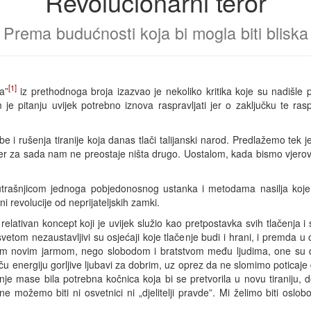
Revolucionarni teror
Prema budućnosti koja bi mogla biti bliska
[1]
a”
iz prethodnoga broja izazvao je nekoliko kritika koje su nadišle 
 je pitanju uvijek potrebno iznova raspravljati jer o zaključku te ra
 i rušenja tiranije koja danas tlači talijanski narod. Predlažemo tek j
jer za sada nam ne preostaje ništa drugo. Uostalom, kada bismo vjeroval
trašnjicom jednoga pobjedonosnog ustanka i metodama nasilja koje bi n
 revolucije od neprijateljskih zamki.
elativan koncept koji je uvijek služio kao pretpostavka svih tlačenja i 
vetom nezaustavljivi su osjećaji koje tlačenje budi i hrani, i premda 
ekim novim jarmom, nego slobodom i bratstvom među ljudima, one su 
ču energiju gorljive ljubavi za dobrim, uz oprez da ne slomimo poticaje 
je mase bila potrebna kočnica koja bi se pretvorila u novu tiraniju, d
e možemo biti ni osvetnici ni „djelitelji pravde”. Mi želimo biti oslobo