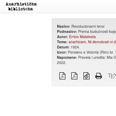
Naslov:
Revolucionarni teror
Podnaslov:
Prema budućnosti koja b
Autor:
Errico Malatesta
Teme:
anarhizam
,
Ni demokrati ni di
Datum:
1924.
Izvor:
Pensiero e Volontà (Rim) br. 
Napomene:
Prevela i uredila: Mia 
2022.
običan
A4
EPUB
Potpun
PDF
PDF
(za
HTML
za
mobilne
(za
štampanje
uređaje)
štampu