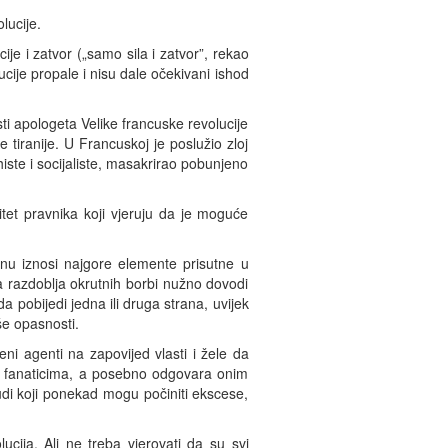
lucije.
cije i zatvor („samo sila i zatvor”, rekao
cije propale i nisu dale očekivani ishod
sti apologeta Velike francuske revolucije
e tiranije. U Francuskoj je poslužio zloj
rhiste i socijaliste, masakrirao pobunjeno
litet pravnika koji vjeruju da je moguće
šinu iznosi najgore elemente prisutne u
a razdoblja okrutnih borbi nužno dovodi
a pobijedi jedna ili druga strana, uvijek
še opasnosti.
eni agenti na zapovijed vlasti i žele da
mo fanaticima, a posebno odgovara onim
judi koji ponekad mogu počiniti ekscese,
ucija. Ali ne treba vjerovati da su svi