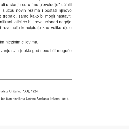
 ali u stanju su u ime „revolucije” učiniti
u službu novih režima i postati njihovo
ude trebalo, samo kako bi mogli nastaviti
tirani, otići će biti revolucionari negdje
i revoluciju koncipiraju kao veliko djelo
im njezinim ciljevima.
avanje svih (dokle god neće biti moguće
ialista Unitario, PSU), 1924.
je bio član sindikata Unione Sindicale Italiana. 1914.