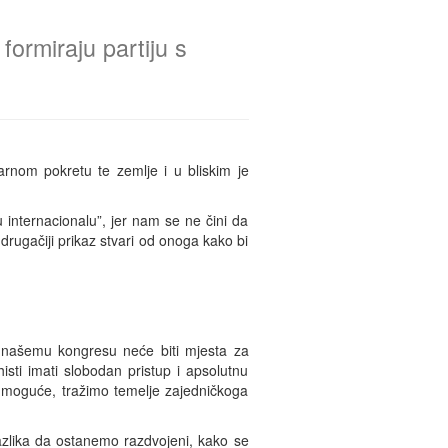
ormiraju partiju s
arnom pokretu te zemlje i u bliskim je
u internacionalu”, jer nam se ne čini da
drugačiji prikaz stvari od onoga kako bi
na našemu kongresu neće biti mjesta za
sti imati slobodan pristup i apsolutnu
je moguće, tražimo temelje zajedničkoga
 razlika da ostanemo razdvojeni, kako se