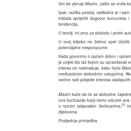
čini da vjeruje
Maxim
, zašto se onda kom
Ipak, razlika postoji, radikalna je i sam
trebala spriječiti dogovor komunista i
tendencija.
U teoriji, mi smo za slobodu i protiv au
U ovoj bilješci ne želimo opet izlož
potencijalne nesporazume.
Kada govorimo o općem dobru i općem 
je uvijek bio laž kojom su opravdavali
interes ne nadmašuje, kako hoće
Max
međusobnim slobodnim ustupcima. Ako pa
većine radi pobjede interesa vladajućih i 
Maxim
kaže da će se slobodne zajednice
ona buržoazije kojoj ćemo oduzeti sva s
[1]
o raznim talijanskim Verbicarima,
tre
dijelovima.
Posljednja primjedba.