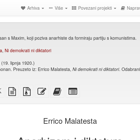
Arhiva
Više
Povezani projekti
Naprav
an s Maxim, koji poziva anarhiste da formiraju partiju s komunistima.
ma
,
Ni demokrati ni diktatori
(19. lipnja 1920.)
Gonan. Preuzeto iz: Errico Malatesta,
Ni demokrati ni diktatori
. Odabrani
i
XeLaTex
izvor
Izvorne
Uredi
Dodaj
Izaberi
izvor
u
datoteke
ovaj
ovaj
pojedinačne
običnom
s
tekst
tekst
dijelove
)
tekstu
privitcima
zbirci
za
zbirku
Errico Malatesta