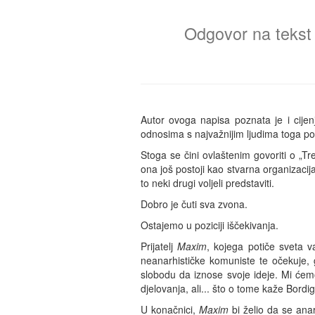
Odgovor na tekst 
Autor ovoga napisa poznata je i cijen
odnosima s najvažnijim ljudima toga po
Stoga se čini ovlaštenim govoriti o „Tr
ona još postoji kao stvarna organizacij
to neki drugi voljeli predstaviti.
Dobro je čuti sva zvona.
Ostajemo u poziciji iščekivanja.
Prijatelj
Maxim
, kojega potiče sveta v
neanarhističke komuniste te očekuje, 
slobodu da iznose svoje ideje. Mi ćemo
djelovanja, ali... što o tome kaže Bordi
U konačnici,
Maxim
bi želio da se anar