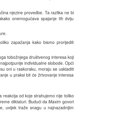
načina njezine provedbe. Ta razlika ne bi
 svakako onemogućava spajanje tih dviju
ure.
liko zapažanja kako bismo prorijedili
oga tobožnjega društvenog interesa koji
najpotpunije individualne slobode. Opći
su oni u raskoraku, moraju se uskladiti
nje u praksi bit će žrtvovanje interesa
 reakcija od koje strahujemo nije toliko
streme diktaturi. Budući da
Maxim
govori
ove, uvijek traže snagu u najnazadnijim