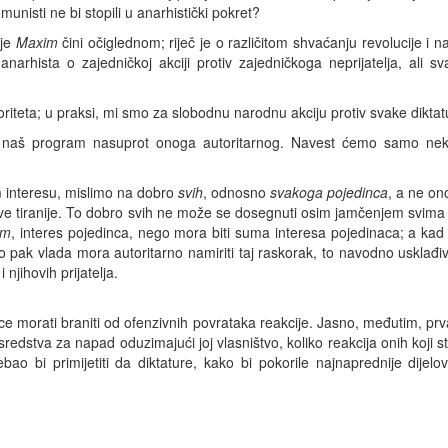
unisti ne bi stopili u anarhistički pokret?
 je
Maxim
čini očiglednom; riječ je o različitom shvaćanju revolucije i 
 anarhista o zajedničkoj akciji protiv zajedničkoga neprijatelja, ali
toriteta; u praksi, mi smo za slobodnu narodnu akciju protiv svake diktat
iti naš program nasuprot onoga autoritarnog. Navest ćemo samo neko
interesu, mislimo na dobro
svih
, odnosno
svakoga pojedinca
, a ne on
 sve tiranije. To dobro svih ne može se dosegnuti osim jamčenjem svima 
im
, interes pojedinca, nego mora biti suma interesa pojedinaca; a kad 
k vlada mora autoritarno namiriti taj raskorak, to navodno usklađiva
njihovih prijatelja.
 morati braniti od ofenzivnih povrataka reakcije. Jasno, međutim, prva
redstva za napad oduzimajući joj vlasništvo, koliko reakcija onih koji 
bao bi primijetiti da diktature, kako bi pokorile najnaprednije dijel