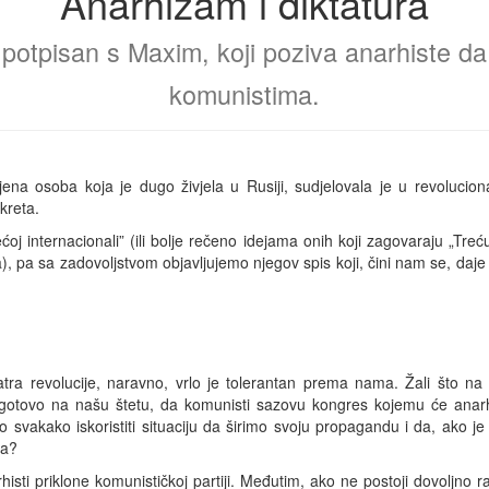
Anarhizam i diktatura
potpisan s Maxim, koji poziva anarhiste da f
komunistima.
jena osoba koja je dugo živjela u Rusiji, sudjelovala je u revolucion
kreta.
ećoj internacionali” (ili bolje rečeno idejama onih koji zagovaraju „Treć
a), pa sa zadovoljstvom objavljujemo njegov spis koji, čini nam se, daje 
atra revolucije, naravno, vrlo je tolerantan prema nama. Žali što 
gotovo na našu štetu, da komunisti sazovu kongres kojemu će anarhi
 svakako iskoristiti situaciju da širimo svoju propagandu i da, ako 
ga?
histi priklone komunističkoj partiji. Međutim, ako ne postoji dovoljno