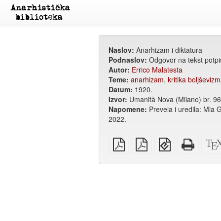
Naslov:
Anarhizam i diktatura
Podnaslov:
Odgovor na tekst potpis
Autor:
Errico Malatesta
Teme:
anarhizam
,
kritika boljševiz
Datum:
1920.
Izvor:
Umanità Nova (Milano) br. 96 
Napomene:
Prevela i uredila: Mia 
2022.
običan
A4
EPUB
Potpun
PDF
PDF
(za
HTML
za
mobilne
(za
štampanje
uređaje)
štampu