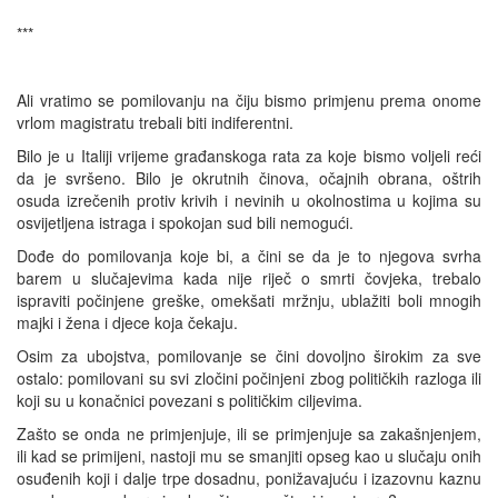
***
Ali vratimo se pomilovanju na čiju bismo primjenu prema onome
vrlom magistratu trebali biti indiferentni.
Bilo je u Italiji vrijeme građanskoga rata za koje bismo voljeli reći
da je svršeno. Bilo je okrutnih činova, očajnih obrana, oštrih
osuda izrečenih protiv krivih i nevinih u okolnostima u kojima su
osvijetljena istraga i spokojan sud bili nemogući.
Dođe do pomilovanja koje bi, a čini se da je to njegova svrha
barem u slučajevima kada nije riječ o smrti čovjeka, trebalo
ispraviti počinjene greške, omekšati mržnju, ublažiti boli mnogih
majki i žena i djece koja čekaju.
Osim za ubojstva, pomilovanje se čini dovoljno širokim za sve
ostalo: pomilovani su svi zločini počinjeni zbog političkih razloga ili
koji su u konačnici povezani s političkim ciljevima.
Zašto se onda ne primjenjuje, ili se primjenjuje sa zakašnjenjem,
ili kad se primijeni, nastoji mu se smanjiti opseg kao u slučaju onih
osuđenih koji i dalje trpe dosadnu, ponižavajuću i izazovnu kaznu