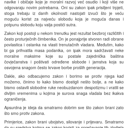
navike i običaje koje je moralni razvoj već osudio i koji više ne
odgovaraju novim potrebama. Oni su zakon ipak prisiljeni trpjeti,
stoga trebaju iz danih okolnosti nastojati izvući što je veću
moguću korist za najveću slobodu koja je moguća danas i
potpunu slobodu koju valja postići sutra.
Zakon koji postoji u nekom trenutku jest rezultat bezbroj različitih i
često proturječnih čimbenika. On je ponajprije stvoren radi obrane
povlastica i ostanka na vlasti trenutačnih vladara. Međutim, kako
bi ga prihvatila masa podanika, on ipak mora sadržavati neke
moralne maksime koje su postale zajednička baština
čovječanstva i poštivati određene slobode i jamstva koja su
osvojena snagom često krvave borbe prošlih generacija.
Dakle, ako odbacujemo zakon i borimo se protiv njega kad
možemo, činimo to kako bismo dostigli nešto bolje, a ne kako
bismo ostavili slobodne ruke neobuzdanom despotizmu i vratili se
divljim vremenima u kojima je surova snaga vladala bez ikakva
ograničenja.
Apsurdna je ideja da smatramo dobrim sve što zakon brani zato
što smo protiv zakona.
Primjerice, zakon brani ubojstvo, silovanje i prijevaru. Smatramo
da su sredstva kojima se zakon koristi za sprečavanje tih zlodjela