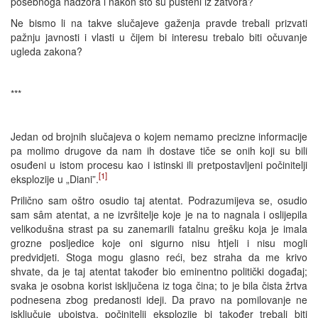
posebnoga nadzora i nakon što su pušteni iz zatvora?
Ne bismo li na takve slučajeve gaženja pravde trebali prizvati
pažnju javnosti i vlasti u čijem bi interesu trebalo biti očuvanje
ugleda zakona?
***
Jedan od brojnih slučajeva o kojem nemamo precizne informacije
pa molimo drugove da nam ih dostave tiče se onih koji su bili
osuđeni u istom procesu kao i istinski ili pretpostavljeni počinitelji
[1]
eksplozije u „Diani”.
Prilično sam oštro osudio taj atentat. Podrazumijeva se, osudio
sam sâm atentat, a ne izvršitelje koje je na to nagnala i oslijepila
velikodušna strast pa su zanemarili fatalnu grešku koja je imala
grozne posljedice koje oni sigurno nisu htjeli i nisu mogli
predvidjeti. Stoga mogu glasno reći, bez straha da me krivo
shvate, da je taj atentat također bio eminentno politički događaj;
svaka je osobna korist isključena iz toga čina; to je bila čista žrtva
podnesena zbog predanosti ideji. Da pravo na pomilovanje ne
isključuje ubojstva, počinitelji eksplozije bi također trebali biti