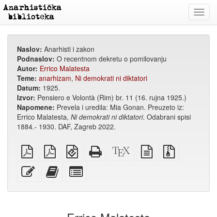
Toggl
navig
Naslov:
Anarhisti i zakon
Podnaslov:
O recentnom dekretu o pomilovanju
Autor:
Errico Malatesta
Teme:
anarhizam
,
Ni demokrati ni diktatori
Datum:
1925.
Izvor:
Pensiero e Volontà (Rim) br. 11 (16. rujna 1925.)
Napomene:
Prevela i uredila: Mia Gonan. Preuzeto iz:
Errico Malatesta,
Ni demokrati ni diktatori
. Odabrani spisi
1884.- 1930. DAF, Zagreb 2022.
običan
A4
EPUB
Potpuni
XeLaTex
izvor
Izvorne
PDF
PDF
(za
HTML
izvor
u
datoteke
za
mobilne
(za
običnom
s
Uredi
Dodaj
Izaberi
štampanje
uređaje)
štampu)
tekstu
privitcima
ovaj
ovaj
pojedinačne
tekst
tekst
dijelove
zbirci
za
zbirku