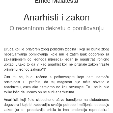
Errico Malatesta
Anarhisti i zakon
O recentnom dekretu o pomilovanju
Druga koji je pritvoren zbog političkih zločina i koji se bunio zbog
neostvarivanja pomilovanja (koje mu je zatim ipak odobreno sa
zakašnjenjem od jednoga mjeseca) jedan je magistrat ironično
upitao: „Kako to da vi kao anarhist koji ne priznaje zakon tražite
primjenu jednog zakona?!”
Čini mi se, budi rečeno s poštovanjem koje nam nameću
pristojnost i... prefekt, da taj magistrat nije ništa shvatio o
anarhizmu, osim ako namjerno ne želi razumjeti. To i ne bi bilo
toliko loše da upravo on ne sudi anarhistima.
Anarhisti, koji žele slobodno društvo temeljeno na slobodnome
dogovoru i koje bi zadovoljilo svačije potrebe i mišljenja, odbacuju
zakon jer on predstavlja prisilu te ima tendenciju reproducirati