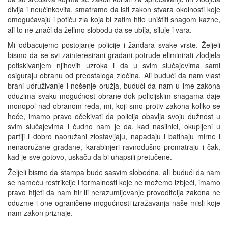
divlja i neučinkovita, smatramo da isti zakon stvara okolnosti koje
omogućavaju i potiču zla koja bi zatim htio uništiti snagom kazne,
ali to ne znači da želimo slobodu da se ubija, siluje i vara.
Mi odbacujemo postojanje policije i žandara svake vrste. Željeli
bismo da se svi zainteresirani građani potrude eliminirati zlodjela
potiskivanjem njihovih uzroka i da u svim slučajevima sami
osiguraju obranu od preostaloga zločina. Ali budući da nam vlast
brani udruživanje i nošenje oružja, budući da nam u ime zakona
oduzima svaku mogućnost obrane dok policijskim snagama daje
monopol nad obranom reda, mi, koji smo protiv zakona koliko se
hoće, imamo pravo očekivati da policija obavlja svoju dužnost u
svim slučajevima i čudno nam je da, kad nasilnici, okupljeni u
partiji i dobro naoružani zlostavljaju, napadaju i batinaju mirne i
nenaoružane građane, karabinjeri ravnodušno promatraju i čak,
kad je sve gotovo, uskaču da bi uhapsili pretučene.
Željeli bismo da štampa bude sasvim slobodna, ali budući da nam
se nameću restrikcije i formalnosti koje ne možemo izbjeći, imamo
pravo htjeti da nam hir ili nerazumijevanje provoditelja zakona ne
oduzme i one ograničene mogućnosti izražavanja naše misli koje
nam zakon priznaje.