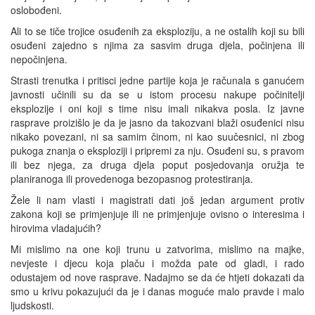
oslobođeni.
Ali to se tiče trojice osuđenih za eksploziju, a ne ostalih koji su bili
osuđeni zajedno s njima za sasvim druga djela, počinjena ili
nepočinjena.
Strasti trenutka i pritisci jedne partije koja je računala s ganućem
javnosti učinili su da se u istom procesu nakupe počinitelji
eksplozije i oni koji s time nisu imali nikakva posla. Iz javne
rasprave proizišlo je da je jasno da takozvani blaži osuđenici nisu
nikako povezani, ni sa samim činom, ni kao suučesnici, ni zbog
pukoga znanja o eksploziji i pripremi za nju. Osuđeni su, s pravom
ili bez njega, za druga djela poput posjedovanja oružja te
planiranoga ili provedenoga bezopasnog protestiranja.
Žele li nam vlasti i magistrati dati još jedan argument protiv
zakona koji se primjenjuje ili ne primjenjuje ovisno o interesima i
hirovima vladajućih?
Mi mislimo na one koji trunu u zatvorima, mislimo na majke,
nevjeste i djecu koja plaču i možda pate od gladi, i rado
odustajem od nove rasprave. Nadajmo se da će htjeti dokazati da
smo u krivu pokazujući da je i danas moguće malo pravde i malo
ljudskosti.