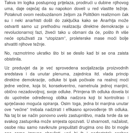
Takva im logika postupnog prijelaza, prodirući u dubine njihovog
uma, daje osjećaj da su napokon doveli u red vlastite težnje.
Potaknuti ovom neobuzdanom željom za Politčkim realizmom čak
su i neki anarhisti došli do zaključka kako se Anarhija može
ostvariti samo uz prethodnu realizaciju direktne demokracije u
revolucionarnoj fazi, živeći tako u obmani da će, pošto ih više
neće optuživati za “utopizam”, proleterske mase moći bolje
shvatiti njihove težnje.
No, razmotrimo ukratko što bi se desilo kad bi se ona zaista
obistinila.
Uz preduvjet da je već sprovedena socijalizacija proizvodnih
sredstava i da unutar plenuma, zajednica itd. vlada princip
direktne demokracije, odluke bi ipak počivale na realnoj moći
jedne većine, koja bi, konsekventno, nametnula jednoj manjini,
obično nezadovoljnoj, svoje odluke. Primjena tih odluka dovela bi
do upotrebe određenog oblika nadzora koji bi kontrolirao i
sprječavao moguća opiranja. Osim toga, jedna bi manjina unutar
ove “većine” trebala nadzirati i efikasno sprovođenje tih odluka.
Na taj bi se način ponovno uvelo zastupništvo, mada tvrde da se
svakog zastupnika može smjesta opozvati. U stvarnosti, nažalost,
osobe nisu samo naviknute prepuštati drugima ono što bi mogle
one same izravno obavljati, već bi ih i nedostatak osobne