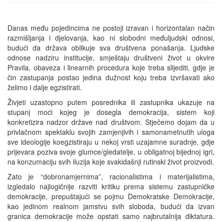
Danas među pojedincima ne postoji izravan i horizontalan način
razmišljanja i djelovanja, kao ni slobodni međuljudski odnosi,
budući da država oblikuje sva društvena ponašanja. Ljudske
odnose nadziru institucije, smještaju društveni život u okvire
Pravila, obaveza i linearnih procedura koje treba slijediti, gdje je
čin zastupanja postao jedina dužnost koju treba izvršavati ako
želimo i dalje egzistirati.
Živjeti uzastopno putem posrednika ili zastupnika ukazuje na
stupanj moći kojeg je dosegla demokracija, sistem koji
konkretizira nadzor države nad društvom. Stječemo dojam da u
privlačnom spektaklu svojih zamjenjivih i samonametnutih uloga
sve ideologije koegzistiraju u nekoj vrsti uzajamne suradnje, gdje
prijevara poziva svoje glumce/gledatelje, u obligatnoj bijednoj igri,
na konzumaciju svih iluzija koje svakidašnji rutinski život proizvodi.
Zato je “dobronamjernima”, racionalistima i materijalistima,
izgledalo najlogičnije razviti kritiku prema sistemu zastupničke
demokracije, prepuštajući se pojmu Demokratske Demokracije,
kao jedinom realnom jamstvu svih sloboda, budući da izvan
granica demokracije može opstati samo najbrutalnija diktatura.