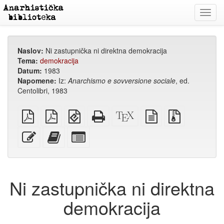
Toggl
navig
Naslov:
Ni zastupnička ni direktna demokracija
Tema:
demokracija
Datum:
1983
Napomene:
Iz:
Anarchismo e sovversione sociale
, ed.
Centolibri, 1983
običan
A4
EPUB
Potpuni
XeLaTex
izvor
Izvorne
PDF
PDF
(za
HTML
izvor
u
datoteke
za
mobilne
(za
običnom
s
Uredi
Dodaj
Izaberi
štampanje
uređaje)
štampu)
tekstu
privitcima
ovaj
ovaj
pojedinačne
tekst
tekst
dijelove
zbirci
za
zbirku
Ni zastupnička ni direktna
demokracija