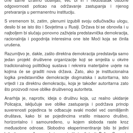
odgovornosti poticao na održavanje zastupanja i njenog
pretvaranja u permanentnu instituciju.
S vremenom bi, zatim, plenumi izgubili svoju odlučivačku ulogu,
desilo bi se isto što i Sovjetima u Rusiji. Država bi se obnovila i u
najboljem bi slučaju ponovno zaživjela predstavnička demokracija,
racionalnija i pogodnija interesima one iste Moći koja se činila
urušena.
Razumljivo je, dakle, zašto direktna demokracija predstavlja samo
jedan projekt društvene organizacije koji se smješta u okvire
tradicionalnog političkog sustava i rekreira materijalne uvjete na
kojima će se graditi nova država. Zato, ako je institucionalna
logika predstavničke demokracije dogmatska i autoritarna, isto
vrijedi i za direktnu demokraciju, koja je također autoritarna zato
što proizvodi nove oblike društvenog autoriteta.
Anarhija je, naprotiv, ideja o društvu koja, uz realno ukidanje
Policajca, isključuje sve oblike zastupanja i podržava princip
suverenosti pojedinca te odbacuje svaki model već osmišljenih
društava, kako bi se pojedincima vratilo misaono društvo,
horizontalno i samouređeno, u kojem sloboda raste kroz
međusobne odnose. Slobodno eksperimentiranje bilo bi jedini