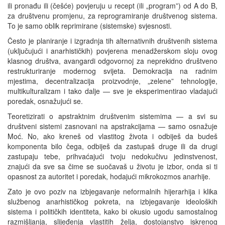
ili pronađu ili (češće) povjeruju u recept (ili „program”) od A do B,
za društvenu promjenu, za reprogramiranje društvenog sistema.
To je samo oblik reprimirane (sistemske) svjesnosti.
Često je planiranje i izgradnja tih alternativnih društvenih sistema
(uključujući i anarhističkih) povjerena menadžerskom sloju ovog
klasnog društva, avangardi odgovornoj za neprekidno društveno
restrukturiranje modernog svijeta. Demokracija na radnim
mjestima, decentralizacija proizvodnje, „zelene” tehnologije,
multikulturalizam i tako dalje — sve je eksperimentirao vladajući
poredak, osnažujući se.
Teoretizirati o apstraktnim društvenim sistemima — a svi su
društveni sistemi zasnovani na apstrakcijama — samo osnažuje
Moć. No, ako kreneš od vlastitog života i odbiješ da budeš
komponenta bilo čega, odbiješ da zastupaš druge ili da drugi
zastupaju tebe, prihvaćajući tvoju nedokučivu jedinstvenost,
znajući da sve sa čime se suočavaš u životu je izbor, onda si ti
opasnost za autoritet i poredak, hodajući mikrokozmos anarhije.
Zato je ovo poziv na izbjegavanje neformalnih hijerarhija i klika
službenog anarhističkog pokreta, na izbjegavanje ideoloških
sistema i političkih identiteta, kako bi okusio ugodu samostalnog
razmišljanja, slijeđenja vlastitih želja, dostojanstvo iskrenog