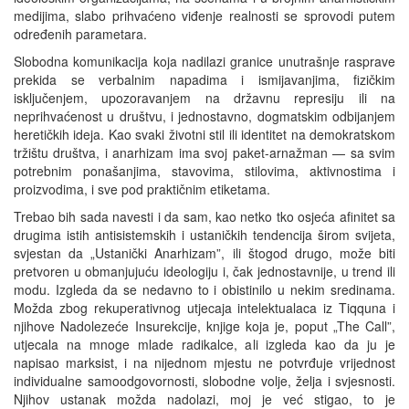
medijima, slabo prihvaćeno viđenje realnosti se sprovodi putem
određenih parametara.
Slobodna komunikacija koja nadilazi granice unutrašnje rasprave
prekida se verbalnim napadima i ismijavanjima, fizičkim
isključenjem, upozoravanjem na državnu represiju ili na
neprihvaćenost u društvu, i jednostavno, dogmatskim odbijanjem
heretičkih ideja. Kao svaki životni stil ili identitet na demokratskom
tržištu društva, i anarhizam ima svoj paket-arnažman — sa svim
potrebnim ponašanjima, stavovima, stilovima, aktivnostima i
proizvodima, i sve pod praktičnim etiketama.
Trebao bih sada navesti i da sam, kao netko tko osjeća afinitet sa
drugima istih antisistemskih i ustaničkih tendencija širom svijeta,
svjestan da „Ustanički Anarhizam”, ili štogod drugo, može biti
pretvoren u obmanjujuću ideologiju i, čak jednostavnije, u trend ili
modu. Izgleda da se nedavno to i obistinilo u nekim sredinama.
Možda zbog rekuperativnog utjecaja intelektualaca iz Tiqquna i
njihove Nadolezeće Insurekcije, knjige koja je, poput „The Call”,
utjecala na mnoge mlade radikalce, ali izgleda kao da ju je
napisao marksist, i na nijednom mjestu ne potvrđuje vrijednost
individualne samoodgovornosti, slobodne volje, želja i svjesnosti.
Njihov ustanak možda nadolazi, moj je već stigao, to je