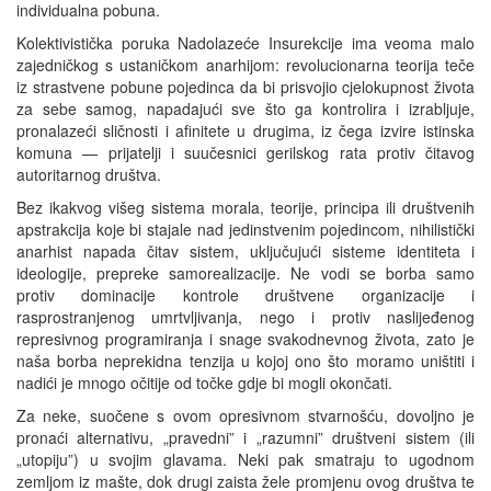
individualna pobuna.
Kolektivistička poruka Nadolazeće Insurekcije ima veoma malo
zajedničkog s ustaničkom anarhijom: revolucionarna teorija teče
iz strastvene pobune pojedinca da bi prisvojio cjelokupnost života
za sebe samog, napadajući sve što ga kontrolira i izrabljuje,
pronalazeći sličnosti i afinitete u drugima, iz čega izvire istinska
komuna — prijatelji i suučesnici gerilskog rata protiv čitavog
autoritarnog društva.
Bez ikakvog višeg sistema morala, teorije, principa ili društvenih
apstrakcija koje bi stajale nad jedinstvenim pojedincom, nihilistički
anarhist napada čitav sistem, uključujući sisteme identiteta i
ideologije, prepreke samorealizacije. Ne vodi se borba samo
protiv dominacije kontrole društvene organizacije i
rasprostranjenog umrtvljivanja, nego i protiv naslijeđenog
represivnog programiranja i snage svakodnevnog života, zato je
naša borba neprekidna tenzija u kojoj ono što moramo uništiti i
nadići je mnogo očitije od točke gdje bi mogli okončati.
Za neke, suočene s ovom opresivnom stvarnošću, dovoljno je
pronaći alternativu, „pravedni” i „razumni” društveni sistem (ili
„utopiju”) u svojim glavama. Neki pak smatraju to ugodnom
zemljom iz mašte, dok drugi zaista žele promjenu ovog društva te