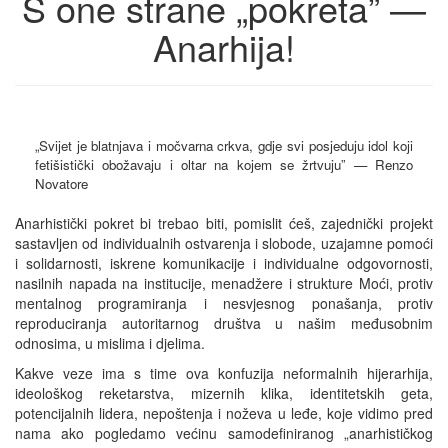
S one strane „pokreta” —
Anarhija!
„Svijet je blatnjava i močvarna crkva, gdje svi posjeduju idol koji
fetišistički obožavaju i oltar na kojem se žrtvuju” — Renzo
Novatore
Anarhistički pokret bi trebao biti, pomislit ćeš, zajednički projekt
sastavljen od individualnih ostvarenja i slobode, uzajamne pomoći
i solidarnosti, iskrene komunikacije i individualne odgovornosti,
nasilnih napada na institucije, menadžere i strukture Moći, protiv
mentalnog programiranja i nesvjesnog ponašanja, protiv
reproduciranja autoritarnog društva u našim međusobnim
odnosima, u mislima i djelima.
Kakve veze ima s time ova konfuzija neformalnih hijerarhija,
ideološkog reketarstva, mizernih klika, identitetskih geta,
potencijalnih lidera, nepoštenja i noževa u leđe, koje vidimo pred
nama ako pogledamo većinu samodefiniranog „anarhističkog