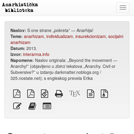
Toggl
navig
Naslov:
S one strane „pokreta” — Anarhija!
Teme:
anarhizam
,
individualizam
,
insurekcionizam
,
socijalni
anarhizam
Datum:
2013.
Izvor:
interarma.info
Napomene:
Naslov originala: „Beyond the movement —
Anarchy!” (objavljeno u zbirci tekstova „Anarchy. Civil or
Subversive?” u izdanju darkmatter.noblogs.org /
325.nostate.net); s engleskog prevela Erika
običan
A4
EPUB
Potpuni
XeLaTex
izvor
Izvorne
PDF
PDF
(za
HTML
izvor
u
datoteke
za
mobilne
(za
običnom
s
Uredi
Dodaj
Izaberi
štampanje
uređaje)
štampu)
tekstu
privitcima
ovaj
ovaj
pojedinačne
tekst
tekst
dijelove
zbirci
za
zbirku