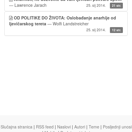
— Lawrence Jarach
25. sij 2014.
21 str.
OD POLITIKE DO ŽIVOTA: Oslobađanje anarhije od
ljevičarskog tereta
— Wolfi Landstreicher
25. sij 2014.
12 str.
Slučajna stranica
|
RSS feed
|
Naslovi
|
Autori
|
Teme
|
Posljednji unosi