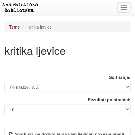
Toggl
navig
Teme
kritika ljevice
kritika ljevice
Sortiranje:
Rezultati po stranici:
Anarhisti, ne dozvolite da vam ljevičari pokvare apetit