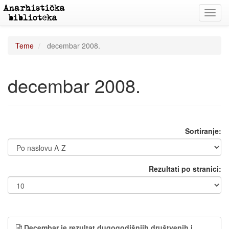
Toggl
navig
Teme
decembar 2008.
decembar 2008.
Sortiranje:
Rezultati po stranici:
Decembar je rezultat dugogodišnjih društvenih i