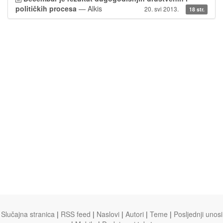
političkih procesa
— Alkis
20. svi 2013.
18 str.
Slučajna stranica
|
RSS feed
|
Naslovi
|
Autori
|
Teme
|
Posljednji unosi