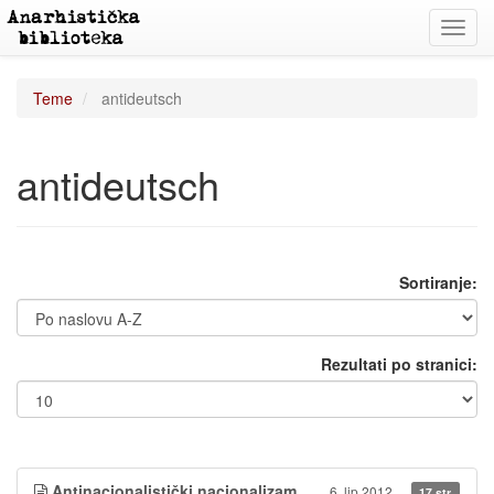
Toggl
navig
Teme
antideutsch
antideutsch
Sortiranje:
Rezultati po stranici:
Antinacionalistički nacionalizam
6. lip 2012.
17 str.