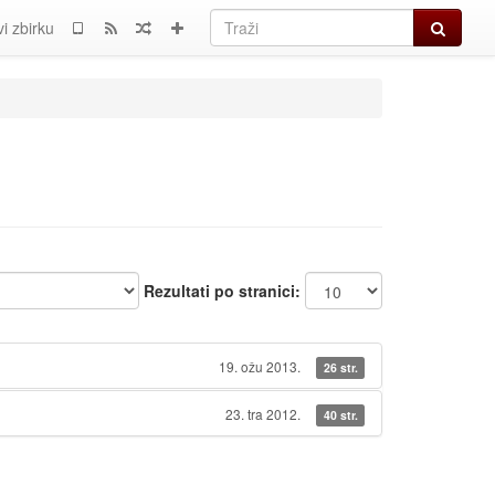
Traži
i zbirku
Rezultati po stranici:
19. ožu 2013.
26 str.
23. tra 2012.
40 str.