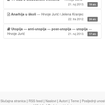
21. ruj 2013.
19 str.
Anarhija u školi
— Hrvoje Jurić i Jelena Kranjec
22. tra 2012.
24 str.
Utopija — anti-utopija — post-utopija — utopija
—
Hrvoje Jurić
21. ruj 2013.
17 str.
Slučajna stranica
|
RSS feed
|
Naslovi
|
Autori
|
Teme
|
Posljednji unosi