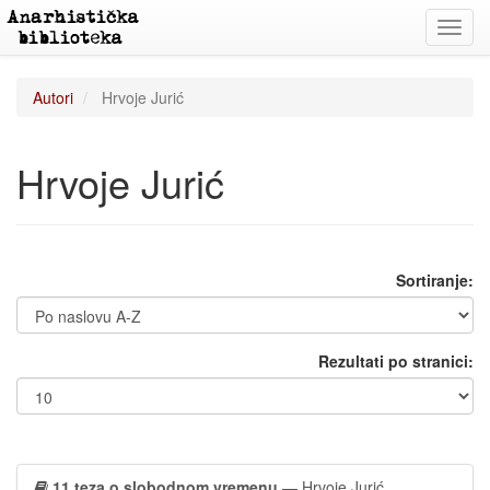
Toggl
navig
Autori
Hrvoje Jurić
Hrvoje Jurić
Sortiranje:
Rezultati po stranici:
11 teza o slobodnom vremenu
— Hrvoje Jurić