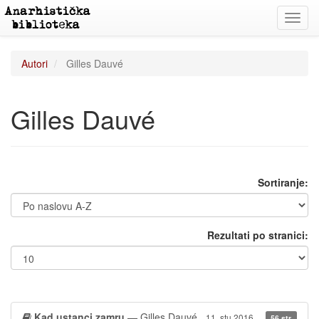
Toggl
navig
Autori
Gilles Dauvé
Gilles Dauvé
Sortiranje:
Rezultati po stranici:
Kad ustanci zamru
— Gilles Dauvé
11. stu 2016.
56 str.