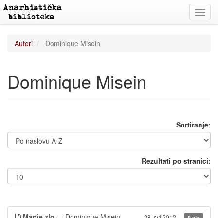
Toggl
navig
Autori
Dominique Misein
Dominique Misein
Sortiranje:
Rezultati po stranici:
Manje zlo
— Dominique Misein
28. svi 2012.
9 str.