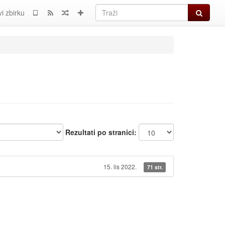
Traži
i zbirku
Rezultati po stranici:
15. lis 2022.
71 str.